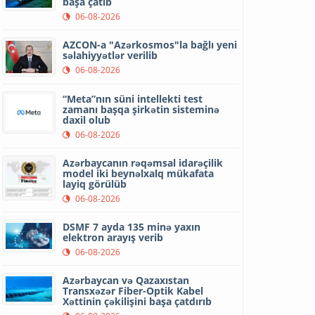
başa çatıb
06-08-2026
AZCON-a "Azərkosmos"la bağlı yeni
səlahiyyətlər verilib
06-08-2026
“Meta”nın süni intellekti test
zamanı başqa şirkətin sisteminə
daxil olub
06-08-2026
Azərbaycanın rəqəmsal idarəçilik
model iki beynəlxalq mükafata
layiq görülüb
06-08-2026
DSMF 7 ayda 135 minə yaxın
elektron arayış verib
06-08-2026
Azərbaycan və Qazaxıstan
Transxəzər Fiber-Optik Kabel
Xəttinin çəkilişini başa çatdırıb