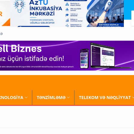
QƏ
XNOLOGİYA
TƏNZİMLƏMƏ
TELEKOM VƏ NƏQLİYYAT