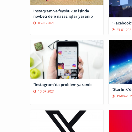
İnstaqram və feysbukun işində
növbəti dəfə nasazlıqlar yaranıb
"Facebook"
05-10-2021
23-01-202
“Instagram”da problem yaranıb
“Starlink”
13-07-2021
19-08-202