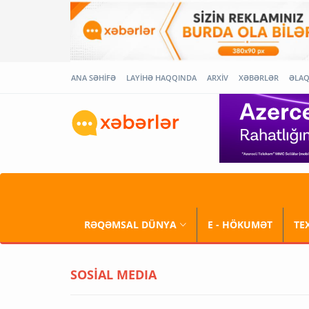
ANA SƏHİFƏ
LAYİHƏ HAQQINDA
ARXİV
XƏBƏRLƏR
ƏLA
RƏQƏMSAL DÜNYA
E - HÖKUMƏT
TE
SOSİAL MEDIA