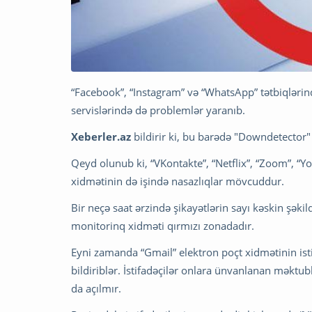
“Facebook”, “Instagram” və “WhatsApp” tətbiqlərin
servislərində də problemlər yaranıb.
Xeberler.az
bildirir ki, bu barədə "Downdetector
Qeyd olunub ki, “VKontakte”, “Netflix”, “Zoom”, “Yo
xidmətinin də işində nasazlıqlar mövcuddur.
Bir neçə saat ərzində şikayətlərin sayı kəskin şəkil
monitorinq xidməti qırmızı zonadadır.
Eyni zamanda “Gmail” elektron poçt xidmətinin i
bildiriblər. İstifadəçilər onlara ünvanlanan məktu
da açılmır.