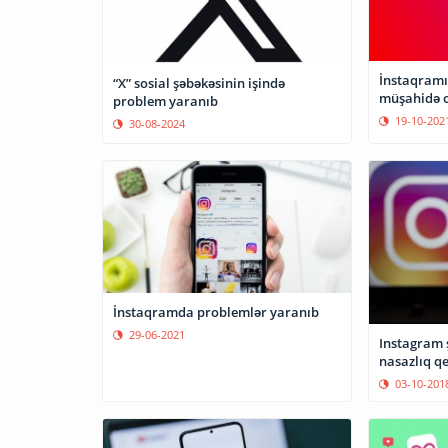
İnstaqramı
“X” sosial şəbəkəsinin işində
müşahidə 
problem yaranıb
19-10-202
30-08-2024
İnstaqramda problemlər yaranıb
29-06-2021
Instagram 
nasazlıq qe
03-10-201