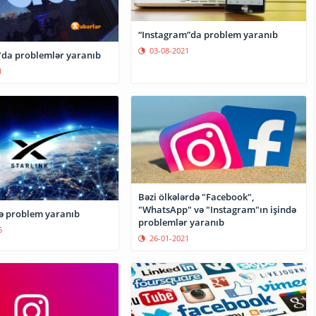
“Instagram”da problem yaranıb
03-08-2021
da problemlər yaranıb
1
Bəzi ölkələrdə "Facebook",
"WhatsApp" və "Instagram"ın işində
də problem yaranıb
problemlər yaranıb
5
26-01-2021