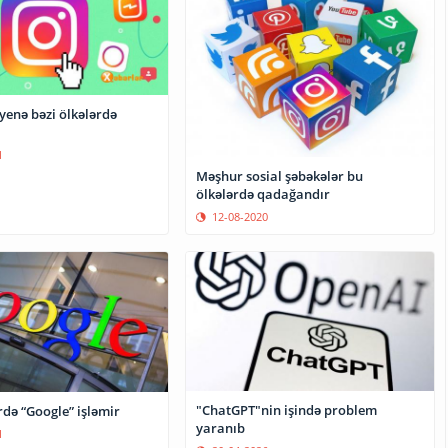
yenə bəzi ölkələrdə
1
Məşhur sosial şəbəkələr bu
ölkələrdə qadağandır
12-08-2020
"ChatGPT"nin işində problem
rdə “Google” işləmir
yaranıb
1