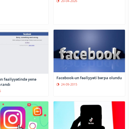
20-04-2026
Facebook-un fəaliyyəti bərpa olundu
n fəaliyyətində yenə
arandı
24-09-2015
5