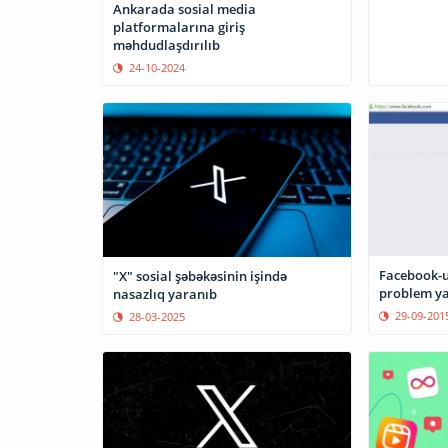
Ankarada sosial media
platformalarına giriş
məhdudlaşdırılıb
24-10-2024
Facebook-u
"X" sosial şəbəkəsinin işində
problem y
nasazlıq yaranıb
29-09-201
28-03-2025