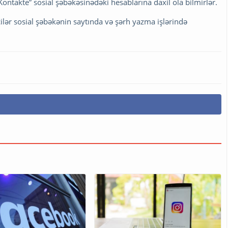
VKontakte” sosial şəbəkəsinədəki hesablarına daxil ola bilmirlər.
ilər sosial şəbəkənin saytında və şərh yazma işlərində