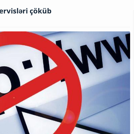
rvisləri çöküb