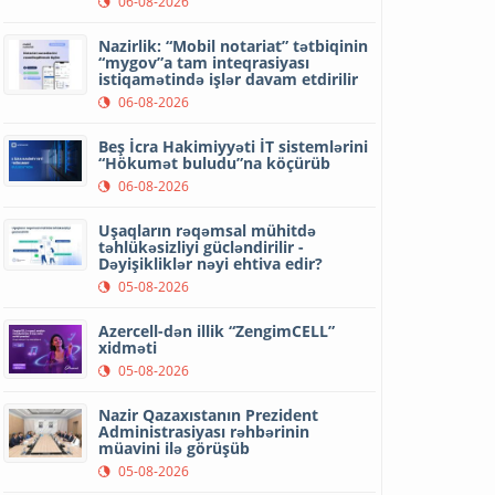
06-08-2026
Nazirlik: “Mobil notariat” tətbiqinin
“mygov”a tam inteqrasiyası
istiqamətində işlər davam etdirilir
06-08-2026
Beş İcra Hakimiyyəti İT sistemlərini
“Hökumət buludu”na köçürüb
06-08-2026
Uşaqların rəqəmsal mühitdə
təhlükəsizliyi gücləndirilir -
Dəyişikliklər nəyi ehtiva edir?
05-08-2026
Azercell-dən illik “ZengimCELL”
xidməti
05-08-2026
Nazir Qazaxıstanın Prezident
Administrasiyası rəhbərinin
müavini ilə görüşüb
05-08-2026