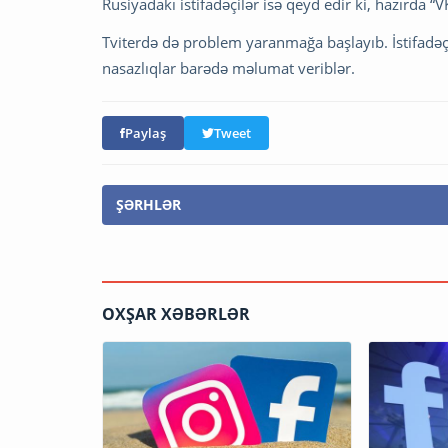
Rusiyadakı istifadəçilər isə qeyd edir ki, hazırda “
Tviterdə də problem yaranmağa başlayıb. İstifadəç
nasazlıqlar barədə məlumat veriblər.
Paylaş
Tweet
ŞƏRHLƏR
OXŞAR XƏBƏRLƏR