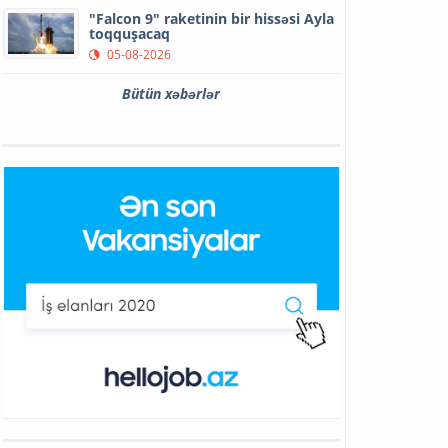
"Falcon 9" raketinin bir hissəsi Ayla
toqquşacaq
05-08-2026
Bütün xəbərlər