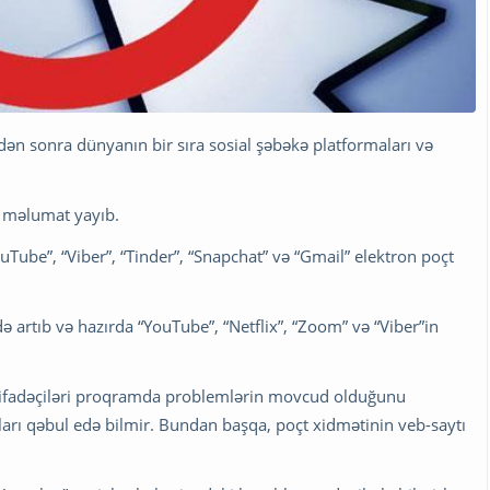
dən sonra dünyanın bir sıra sosial şəbəkə platformaları və
" məlumat yayıb.
uTube”, “Viber”, “Tinder”, “Snapchat” və “Gmail” elektron poçt
də artıb və hazırda “YouTube”, “Netflix”, “Zoom” və “Viber”in
stifadəçiləri proqramda problemlərin movcud olduğunu
bları qəbul edə bilmir. Bundan başqa, poçt xidmətinin veb-saytı