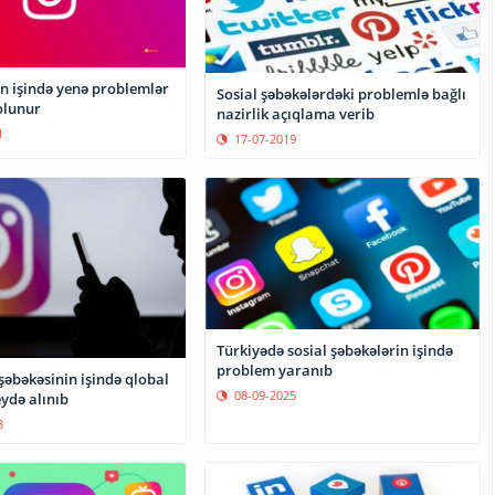
n işində yenə problemlər
Sosial şəbəkələrdəki problemlə bağlı
olunur
nazirlik açıqlama verib
1
17-07-2019
Türkiyədə sosial şəbəkələrin işində
problem yaranıb
şəbəkəsinin işində qlobal
08-09-2025
ydə alınıb
8