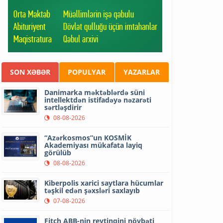
SON XƏBƏR
POPULYAR
YAZARLAR
Danimarka məktəblərdə süni
intellektdən istifadəyə nəzarəti
sərtləşdirir
08-08-2026
“Azərkosmos”un KOSMİK
Akademiyası mükafata layiq
görülüb
08-08-2026
Kiberpolis xarici saytlara hücumlar
təşkil edən şəxsləri saxlayıb
07-08-2026
Fitch ABB-nin reytinqini növbəti