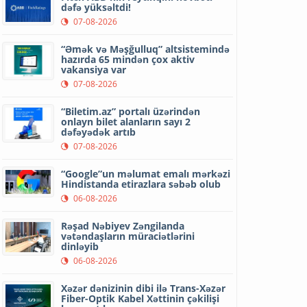
dəfə yüksəltdi!
07-08-2026
“Əmək və Məşğulluq” altsistemində
hazırda 65 mindən çox aktiv
vakansiya var
07-08-2026
“Biletim.az” portalı üzərindən
onlayn bilet alanların sayı 2
dəfəyədək artıb
07-08-2026
“Google”un məlumat emalı mərkəzi
Hindistanda etirazlara səbəb olub
06-08-2026
Rəşad Nəbiyev Zəngilanda
vətəndaşların müraciətlərini
dinləyib
06-08-2026
Xəzər dənizinin dibi ilə Trans-Xəzər
Fiber-Optik Kabel Xəttinin çəkilişi