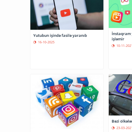
İnstaqram 
Yutubun işində fasilə yaranıb
işləmir
16-10-2025
10-11-202
Bəzi ölkələ
23-03-202