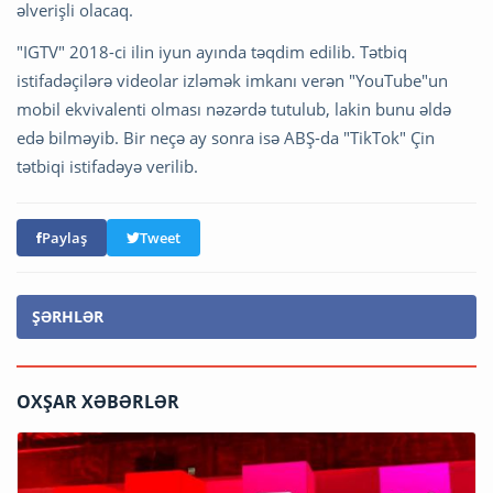
əlverişli olacaq.
"IGTV" 2018-ci ilin iyun ayında təqdim edilib. Tətbiq
istifadəçilərə videolar izləmək imkanı verən "YouTube"un
mobil ekvivalenti olması nəzərdə tutulub, lakin bunu əldə
edə bilməyib. Bir neçə ay sonra isə ABŞ-da "TikTok" Çin
tətbiqi istifadəyə verilib.
Paylaş
Tweet
ŞƏRHLƏR
OXŞAR XƏBƏRLƏR