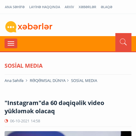
ANA SƏHİFƏ
LAYİHƏ HAQQINDA
ARXİV
XƏBƏRLƏR
ƏLAQƏ
SOSİAL MEDIA
Ana Səhifə
RƏQƏMSAL DÜNYA
SOSİAL MEDIA
"Instagram"da 60 dəqiqəlik video
yükləmək olacaq
06-10-2021
14:58