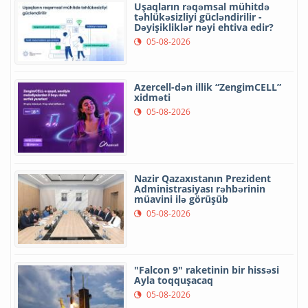
Uşaqların rəqəmsal mühitdə
təhlükəsizliyi gücləndirilir -
Dəyişikliklər nəyi ehtiva edir?
05-08-2026
Azercell-dən illik “ZengimCELL”
xidməti
05-08-2026
Nazir Qazaxıstanın Prezident
Administrasiyası rəhbərinin
müavini ilə görüşüb
05-08-2026
"Falcon 9" raketinin bir hissəsi
Ayla toqquşacaq
05-08-2026