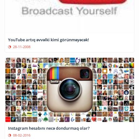
YouTube artıq əvvəlki kimi görünməyəcək!
28-11-2008
Instagram hesabını necə dondurmaq olar?
08-02-2016