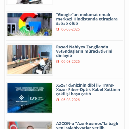
“Google”un məlumat emalı
mərkəzi Hindistanda etirazlara
səbəb olub
06-08-2026
Rəşad Nəbiyev Zəngilanda
vətəndaşların müraciətlərini
dinləyib
06-08-2026
Xəzər dənizinin dibi ilə Trans-
Xəzər Fiber-Optik Kabel Xəttinin
çəkilişi başa çatıb
06-08-2026
AZCON-a "Azərkosmos"la bağlı
yeni səlahiyyətlər verilib