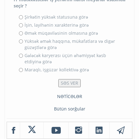
seçir ?
Şirkətin yüksək statusuna görə
İşin, layihənin xarakterinə görə
Əmək müqaviləsinin olmasına görə
Yüksək əmək haqqına, mükafatlara və digər
güzəştlərə görə
Gələcək karyerası üçün əhəmiyyət kəsb
etdiyinə görə
Maraqlı, işgüzar kollektivə görə
NƏTİCƏLƏR
Bütün sorğular