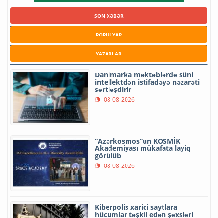
SON XƏBƏR
POPULYAR
YAZARLAR
Danimarka məktəblərdə süni
intellektdən istifadəyə nəzarəti
sərtləşdirir
08-08-2026
“Azərkosmos”un KOSMİK
Akademiyası mükafata layiq
görülüb
08-08-2026
Kiberpolis xarici saytlara
hücumlar təşkil edən şəxsləri