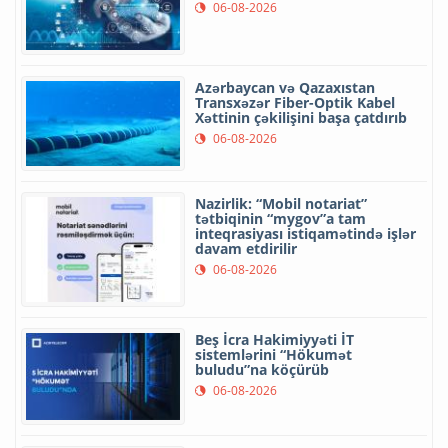
06-08-2026
Azərbaycan və Qazaxıstan
Transxəzər Fiber-Optik Kabel
Xəttinin çəkilişini başa çatdırıb
06-08-2026
Nazirlik: “Mobil notariat”
tətbiqinin “mygov”a tam
inteqrasiyası istiqamətində işlər
davam etdirilir
06-08-2026
Beş İcra Hakimiyyəti İT
sistemlərini “Hökumət
buludu”na köçürüb
06-08-2026