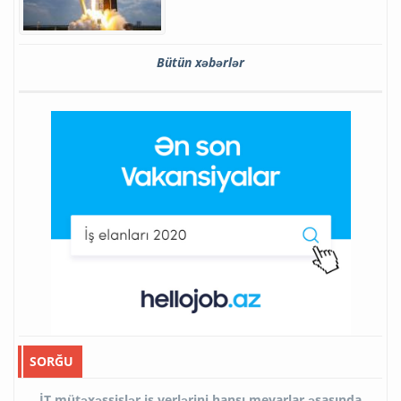
Bütün xəbərlər
SORĞU
İT mütəxəssislər iş yerlərini hansı meyarlar əsasında