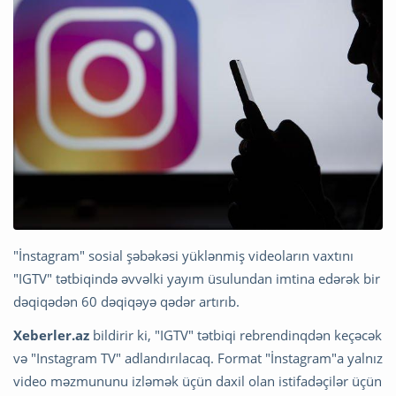
"İnstagram" sosial şəbəkəsi yüklənmiş videoların vaxtını
"IGTV" tətbiqində əvvəlki yayım üsulundan imtina edərək bir
dəqiqədən 60 dəqiqəyə qədər artırıb.
Xeberler.az
bildirir ki, "IGTV" tətbiqi rebrendinqdən keçəcək
və "Instagram TV" adlandırılacaq. Format "İnstagram"a yalnız
video məzmununu izləmək üçün daxil olan istifadəçilər üçün