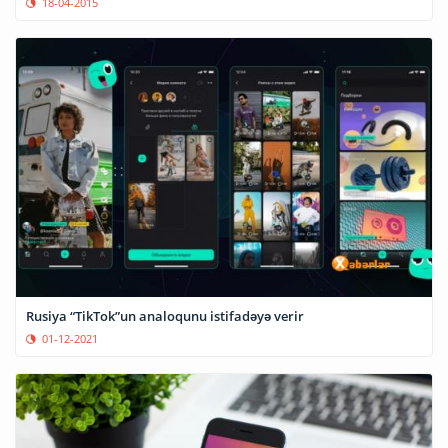
18-04-2015
Rusiya “TikTok”un analoqunu istifadəyə verir
01-12-2021