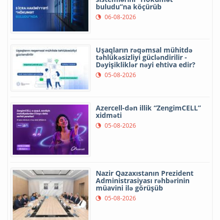
buludu”na köçürüb
06-08-2026
Uşaqların rəqəmsal mühitdə
təhlükəsizliyi gücləndirilir -
Dəyişikliklər nəyi ehtiva edir?
05-08-2026
Azercell-dən illik “ZengimCELL”
xidməti
05-08-2026
Nazir Qazaxıstanın Prezident
Administrasiyası rəhbərinin
müavini ilə görüşüb
05-08-2026