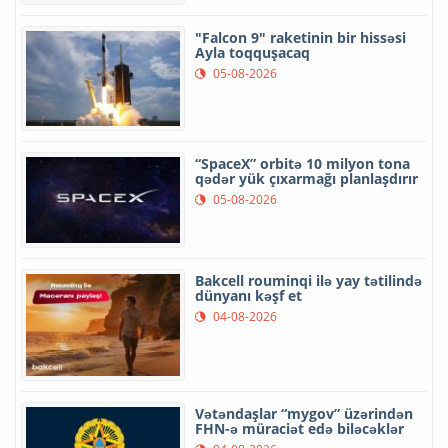
"Falcon 9" raketinin bir hissəsi
Ayla toqquşacaq
05-08-2026
“SpaceX” orbitə 10 milyon tona
qədər yük çıxarmağı planlaşdırır
05-08-2026
Bakcell rouminqi ilə yay tətilində
dünyanı kəşf et
04-08-2026
Vətəndaşlar “mygov” üzərindən
FHN-ə müraciət edə biləcəklər