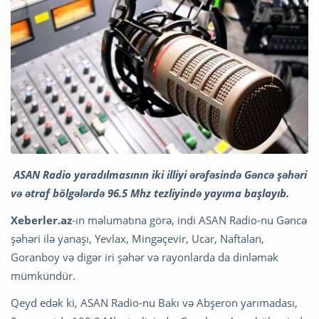
ASAN Radio yaradılmasının iki illiyi ərəfəsində Gəncə şəhəri
və ətraf bölgələrdə 96.5 Mhz tezliyində yayıma başlayıb.
Xeberler.az
-ın məlumatına görə, indi ASAN Radio-nu Gəncə
şəhəri ilə yanaşı, Yevlax, Mingəçevir, Ucar, Naftalan,
Goranboy və digər iri şəhər və rayonlarda da dinləmək
mümkündür.
Qeyd edək ki, ASAN Radio-nu Bakı və Abşeron yarımadası,