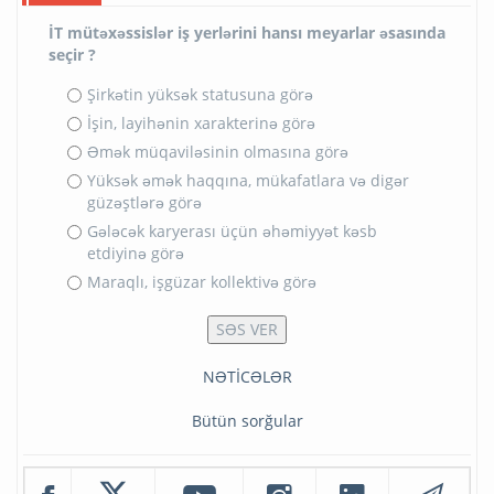
İT mütəxəssislər iş yerlərini hansı meyarlar əsasında
seçir ?
Şirkətin yüksək statusuna görə
İşin, layihənin xarakterinə görə
Əmək müqaviləsinin olmasına görə
Yüksək əmək haqqına, mükafatlara və digər
güzəştlərə görə
Gələcək karyerası üçün əhəmiyyət kəsb
etdiyinə görə
Maraqlı, işgüzar kollektivə görə
NƏTİCƏLƏR
Bütün sorğular