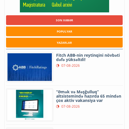
SON XƏBƏR
POPULYAR
YAZARLAR
Fitch ABB-nin reytinqini növbəti
dəfə yüksəltdi!
07-08-2026
“Əmək və Məşğulluq”
altsistemində hazırda 65 mindən
çox aktiv vakansiya var
07-08-2026