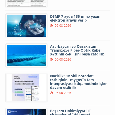
DSMF 7 ayda 135 minə yaxın
elektron arayış verib
06-08-2026
Azərbaycan və Qazaxıstan
Transxəzər Fiber-Optik Kabel
Xəttinin çəkilişini başa çatdırıb
06-08-2026
Nazirlik: “Mobil notariat”
tətbiqinin “mygov”a tam
inteqrasiyası istiqamətində işlər
davam etdirilir
06-08-2026
Beş İcra Hakimiyyəti İT
sistemlərini “Hökumət