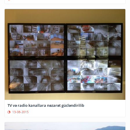
TV və radio kanallara nəzarət gücləndirilib
13-08-2015