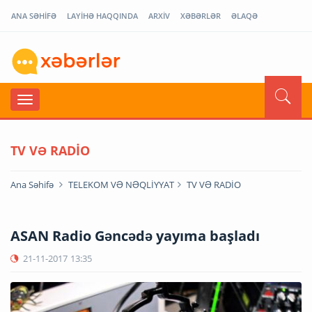
ANA SƏHİFƏ
LAYİHƏ HAQQINDA
ARXİV
XƏBƏRLƏR
ƏLAQƏ
TV VƏ RADİO
Ana Səhifə
TELEKOM VƏ NƏQLİYYAT
TV VƏ RADİO
ASAN Radio Gəncədə yayıma başladı
21-11-2017
13:35