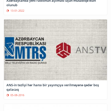
Azərbaycanda yeni radionun açılması üçün müsabiqə elan
olunub
13-01-2022
ANS-in tezliyi hər hansı bir yayımçıya verilməyənə qədər boş
qalacaq
05-08-2016