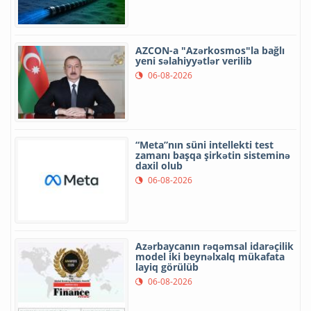
AZCON-a "Azərkosmos"la bağlı
yeni səlahiyyətlər verilib
06-08-2026
“Meta”nın süni intellekti test
zamanı başqa şirkətin sisteminə
daxil olub
06-08-2026
Azərbaycanın rəqəmsal idarəçilik
model iki beynəlxalq mükafata
layiq görülüb
06-08-2026