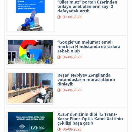
“Biletim.az” portalı üzərindən
onlayn bilet alanların sayı 2
dəfəyədək artıb
07-08-2026
“Google”un məlumat emalı
mərkəzi Hindistanda etirazlara
səbəb olub
06-08-2026
Rəşad Nəbiyev Zəngilanda
vətəndaşların müraciətlərini
dinləyib
06-08-2026
Xəzər dənizinin dibi ilə Trans-
Xəzər Fiber-Optik Kabel Xəttinin
çəkilişi başa çatıb
06-08-2026