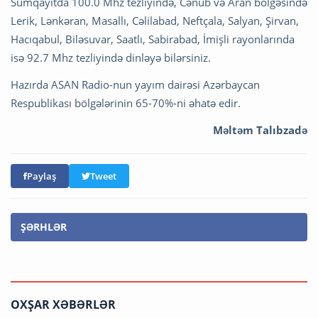
Sumqayıtda 100.0 Mhz tezliyində, Cənub və Aran bölgəsində
Lerik, Lənkəran, Masallı, Cəlilabad, Neftçala, Salyan, Şirvan,
Hacıqabul, Biləsuvar, Saatlı, Sabirabad, İmişli rayonlarında
isə 92.7 Mhz tezliyində dinləyə bilərsiniz.
Hazırda ASAN Radio-nun yayım dairəsi Azərbaycan
Respublikası bölgələrinin 65-70%-ni əhatə edir.
Məltəm Talıbzadə
Paylaş
Tweet
ŞƏRHLƏR
OXŞAR XƏBƏRLƏR