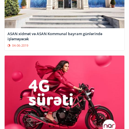
ASAN xidmət və ASAN Kommunal bayram günlərində
işləməyəcək
04-06-2019