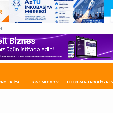
QƏ
XNOLOGİYA
TƏNZİMLƏMƏ
TELEKOM VƏ NƏQLİYYAT