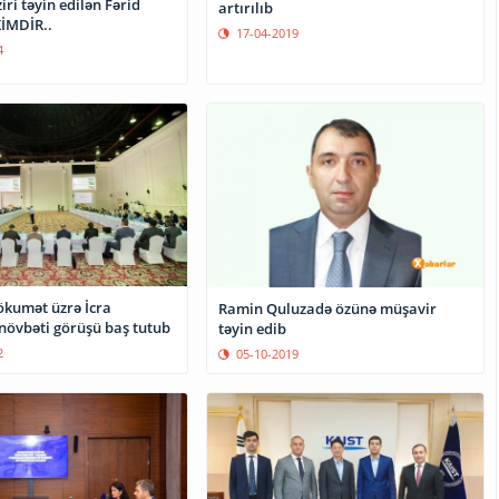
iri təyin edilən Fərid
artırılıb
İMDİR..
17-04-2019
4
ökumət üzrə İcra
Ramin Quluzadə özünə müşavir
övbəti görüşü baş tutub
təyin edib
2
05-10-2019