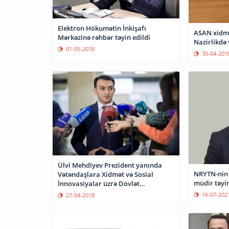
Elektron Hökumətin İnkişafı
ASAN xidmət
Mərkəzinə rəhbər təyin edildi
Nazirlikdə 
01-05-2018
30-04-201
Ülvi Mehdiyev Prezident yanında
NRYTN-nin 
Vətəndaşlara Xidmət və Sosial
müdir təyin
İnnovasiyalar üzrə Dövlət
Agentliyinin sədri təyin edilib
16-07-202
27-04-2018