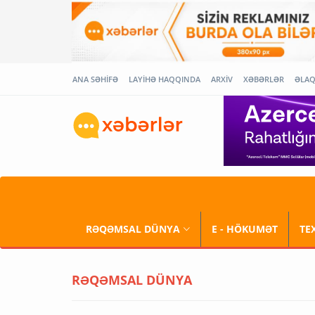
ANA SƏHİFƏ
LAYİHƏ HAQQINDA
ARXİV
XƏBƏRLƏR
ƏLA
RƏQƏMSAL DÜNYA
E - HÖKUMƏT
TE
RƏQƏMSAL DÜNYA