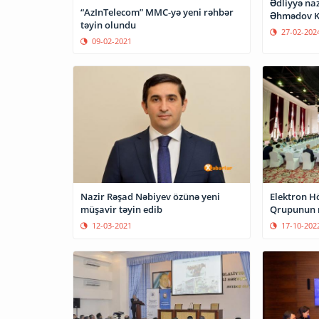
Ədliyyə naz
“AzInTelecom” MMC-yə yeni rəhbər
Əhmədov K
təyin olundu
27-02-202
09-02-2021
Nazir Rəşad Nəbiyev özünə yeni
Elektron H
müşavir təyin edib
Qrupunun n
12-03-2021
17-10-202