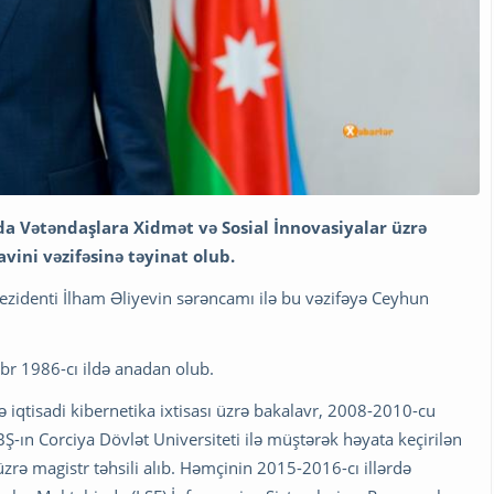
a Vətəndaşlara Xidmət və Sosial İnnovasiyalar üzrə
vini vəzifəsinə təyinat olub.
rezidenti İlham Əliyevin sərəncamı ilə bu vəzifəyə Ceyhun
r 1986-cı ildə anadan olub.
ə iqtisadi kibernetika ixtisası üzrə bakalavr, 2008-2010-cu
-ın Corciya Dövlət Universiteti ilə müştərək həyata keçirilən
üzrə magistr təhsili alıb. Həmçinin 2015-2016-cı illərdə