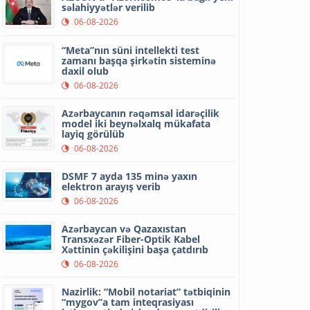
səlahiyyətlər verilib
06-08-2026
“Meta”nın süni intellekti test
zamanı başqa şirkətin sisteminə
daxil olub
06-08-2026
Azərbaycanın rəqəmsal idarəçilik
model iki beynəlxalq mükafata
layiq görülüb
06-08-2026
DSMF 7 ayda 135 minə yaxın
elektron arayış verib
06-08-2026
Azərbaycan və Qazaxıstan
Transxəzər Fiber-Optik Kabel
Xəttinin çəkilişini başa çatdırıb
06-08-2026
Nazirlik: “Mobil notariat” tətbiqinin
“mygov”a tam inteqrasiyası