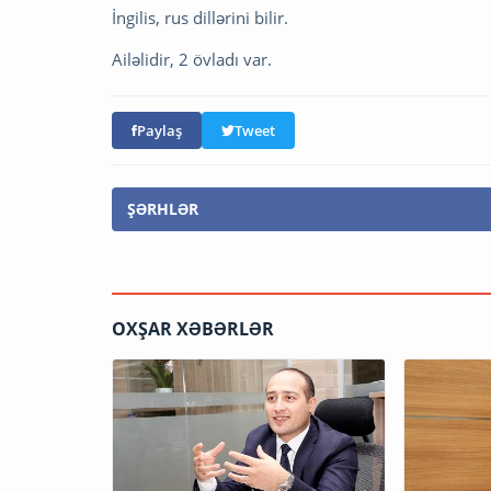
İngilis, rus dillərini bilir.
Ailəlidir, 2 övladı var.
Paylaş
Tweet
ŞƏRHLƏR
OXŞAR XƏBƏRLƏR