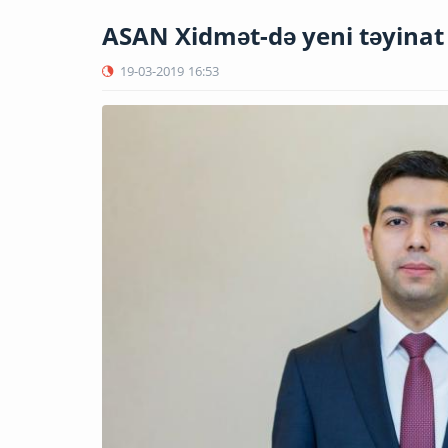
ASAN Xidmət-də yeni təyinat
19-03-2019
16:53