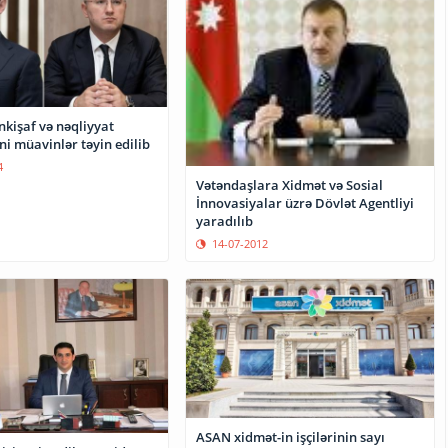
kişaf və nəqliyyat
ni müavinlər təyin edilib
4
Vətəndaşlara Xidmət və Sosial
İnnovasiyalar üzrə Dövlət Agentliyi
yaradılıb
14-07-2012
ASAN xidmət-in işçilərinin sayı