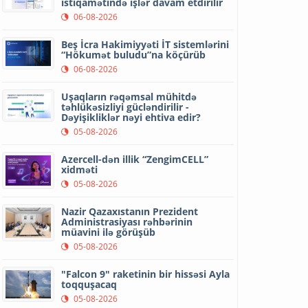
istiqamətində işlər davam etdirilir
06-08-2026
Beş İcra Hakimiyyəti İT sistemlərini
“Hökumət buludu”na köçürüb
06-08-2026
Uşaqların rəqəmsal mühitdə
təhlükəsizliyi gücləndirilir -
Dəyişikliklər nəyi ehtiva edir?
05-08-2026
Azercell-dən illik “ZengimCELL”
xidməti
05-08-2026
Nazir Qazaxıstanın Prezident
Administrasiyası rəhbərinin
müavini ilə görüşüb
05-08-2026
"Falcon 9" raketinin bir hissəsi Ayla
toqquşacaq
05-08-2026