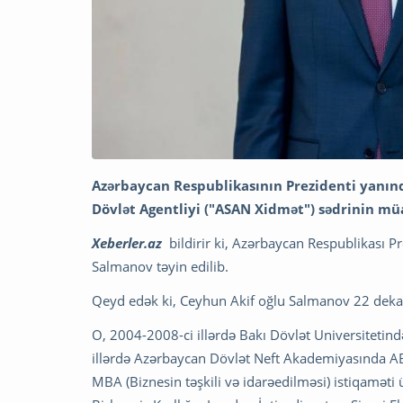
Azərbaycan Respublikasının Prezidenti yanınd
Dövlət Agentliyi ("ASAN Xidmət") sədrinin müa
Xeberler.az
bildirir ki, Azərbaycan Respublikası P
Salmanov təyin edilib.
Qeyd edək ki, Ceyhun Akif oğlu Salmanov 22 dekab
O, 2004-2008-ci illərdə Bakı Dövlət Universitetind
illərdə Azərbaycan Dövlət Neft Akademiyasında ABŞ
MBA (Biznesin təşkili və idarəedilməsi) istiqaməti 