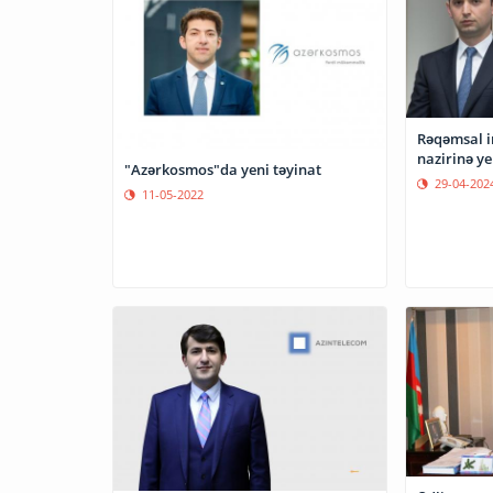
Rəqəmsal in
nazirinə ye
"Azərkosmos"da yeni təyinat
29-04-202
11-05-2022