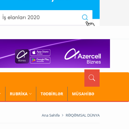
RUBRİKA
TƏDBİRLƏR
MÜSAHİBƏ
Ana Səhifə
RƏQƏMSAL DÜNYA