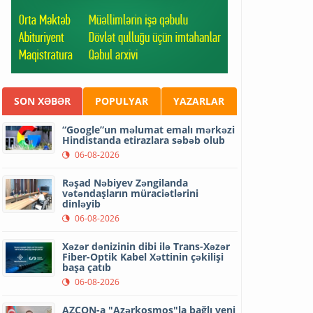
SON XƏBƏR
POPULYAR
YAZARLAR
“Google”un məlumat emalı mərkəzi
Hindistanda etirazlara səbəb olub
06-08-2026
Rəşad Nəbiyev Zəngilanda
vətəndaşların müraciətlərini
dinləyib
06-08-2026
Xəzər dənizinin dibi ilə Trans-Xəzər
Fiber-Optik Kabel Xəttinin çəkilişi
başa çatıb
06-08-2026
AZCON-a "Azərkosmos"la bağlı yeni