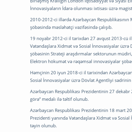
Birləşmiş Krallığın London İqtisadiyyat və Siyasi 
İnnovasiyaların İdarə olunması ixtisası üzrə magist
2010-2012-ci illərdə Azərbaycan Respublikasının M
şöbəsində məsləhətçi vəzifəsində çalışıb.
19 noyabr 2012-ci il tarixdən 27 avqust 2013-cü i
Vətəndaşlara Xidmət və Sosial İnnovasiyalar üzrə D
şöbəsinin Strateji araşdırmalar sektorunun müdiri,
Elektron hökumət və rəqəmsal innovasiyalar şöbəsi
Həmçinin 20 iyun 2018-ci il tarixindən Azərbayca
Sosial İnnovasiyalar üzrə Dövlət Agentliyi sədrinin
Azərbaycan Respublikası Prezidentinin 27 dekabr 2
görə” medalı ilə təltif olunub.
Azərbaycan Respublikası Prezidentinin 18 mart 201
Prezidenti yanında Vətəndaşlara Xidmət və Sosial İ
təyin olunub.