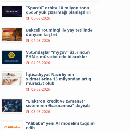
“SpaceX” orbitə 10 milyon tona
qədər yük çıxarmağı planlaşdırır
05-08-2026
Bakcell rouminqi ilə yay tətilində
dünyanı kəşf et
04-08-2026
Vətəndaşlar “mygov” üzərindən
FHN-ə müraciət edə biləcəklər
04-08-2026
İqtisadiyyat Nazirliyinin
xidmətlərinə 13 milyondan artıq
müraciət olub
03-08-2026
"Elektron kredit və zəmanət"
sisteminin Əsasnaməsi" dəyişib
03-08-2026
“Alibaba” yeni AI modelini təqdim
edib