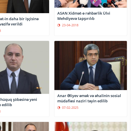
ASAN Xidmət-ə rəhbərlik Ülvi
Mehdiyevə tapşırılıb
-in daha bir işçisinə
vəzifə verildi
23-04-2018
8
Anar Əliyev əmək və əhalinin sosial
hüquq şöbəsinə yeni
müdafiəsi naziri təyin edilib
 edilib
07-02-2025
1