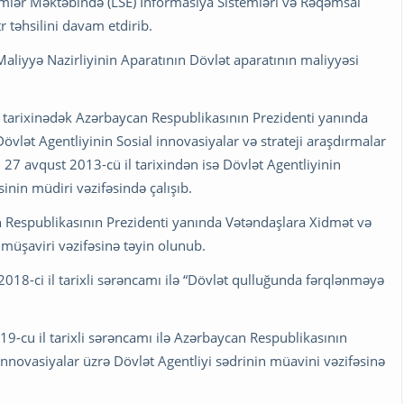
Elmlər Məktəbində (LSE) İnformasiya Sistemləri və Rəqəmsal
r təhsilini davam etdirib.
aliyyə Nazirliyinin Aparatının Dövlət aparatının maliyyəsi
l tarixinədək Azərbaycan Respublikasının Prezidenti yanında
övlət Agentliyinin Sosial innovasiyalar və strateji araşdırmalar
 27 avqust 2013-cü il tarixindən isə Dövlət Agentliyinin
nin müdiri vəzifəsində çalışıb.
n Respublikasının Prezidenti yanında Vətəndaşlara Xidmət və
 müşaviri vəzifəsinə təyin olunub.
018-ci il tarixli sərəncamı ilə “Dövlət qulluğunda fərqlənməyə
9-cu il tarixli sərəncamı ilə Azərbaycan Respublikasının
nnovasiyalar üzrə Dövlət Agentliyi sədrinin müavini vəzifəsinə