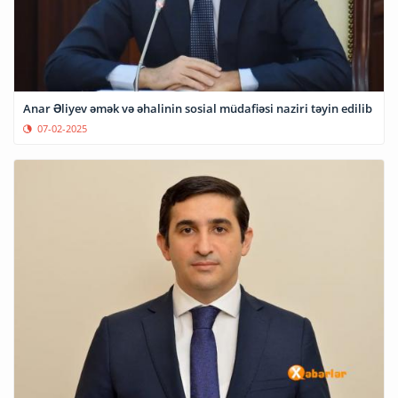
Anar Əliyev əmək və əhalinin sosial müdafiəsi naziri təyin edilib
07-02-2025