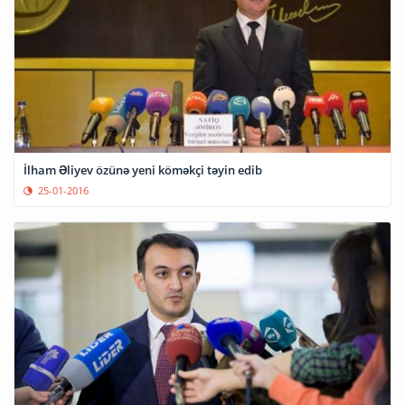
İlham Əliyev özünə yeni köməkçi təyin edib
25-01-2016