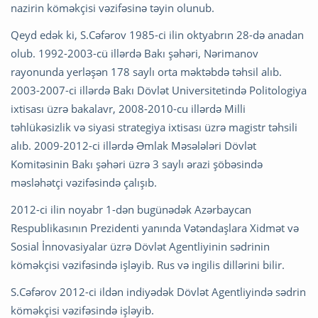
nazirin köməkçisi vəzifəsinə təyin olunub.
Qeyd edək ki, S.Cəfərov 1985-ci ilin oktyabrın 28-də anadan
olub. 1992-2003-cü illərdə Bakı şəhəri, Nərimanov
rayonunda yerləşən 178 saylı orta məktəbdə təhsil alıb.
2003-2007-ci illərdə Bakı Dövlət Universitetində Politologiya
ixtisası üzrə bakalavr, 2008-2010-cu illərdə Milli
təhlükəsizlik və siyasi strategiya ixtisası üzrə magistr təhsili
alıb. 2009-2012-ci illərdə Əmlak Məsələləri Dövlət
Komitəsinin Bakı şəhəri üzrə 3 saylı ərazi şöbəsində
məsləhətçi vəzifəsində çalışıb.
2012-ci ilin noyabr 1-dən bugünədək Azərbaycan
Respublikasının Prezidenti yanında Vətəndaşlara Xidmət və
Sosial İnnovasiyalar üzrə Dövlət Agentliyinin sədrinin
köməkçisi vəzifəsində işləyib. Rus və ingilis dillərini bilir.
S.Cəfərov 2012-ci ildən indiyədək Dövlət Agentliyində sədrin
köməkçisi vəzifəsində işləyib.