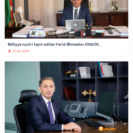
Ədliyyə naziri təyin edilən Fərid Əhmədov KİMDİR..
27-02-2024