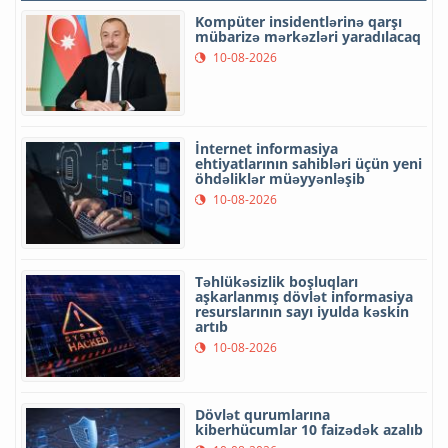
Kompüter insidentlərinə qarşı
mübarizə mərkəzləri yaradılacaq
10-08-2026
İnternet informasiya
ehtiyatlarının sahibləri üçün yeni
öhdəliklər müəyyənləşib
10-08-2026
Təhlükəsizlik boşluqları
aşkarlanmış dövlət informasiya
resurslarının sayı iyulda kəskin
artıb
10-08-2026
Dövlət qurumlarına
kiberhücumlar 10 faizədək azalıb