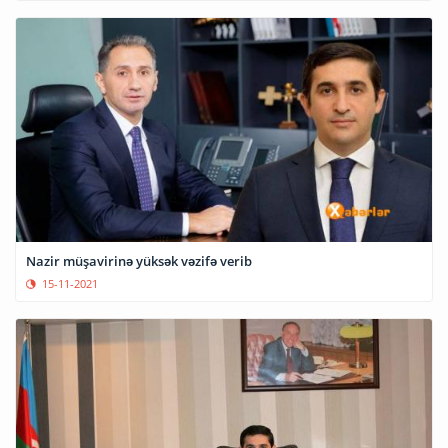
Nazir müşavirinə yüksək vəzifə verib
15-11-2021