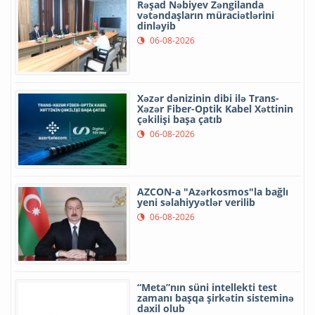
Rəşad Nəbiyev Zəngilanda
vətəndaşların müraciətlərini
dinləyib
06-08-2026
Xəzər dənizinin dibi ilə Trans-
Xəzər Fiber-Optik Kabel Xəttinin
çəkilişi başa çatıb
06-08-2026
AZCON-a "Azərkosmos"la bağlı
yeni səlahiyyətlər verilib
06-08-2026
“Meta”nın süni intellekti test
zamanı başqa şirkətin sisteminə
daxil olub