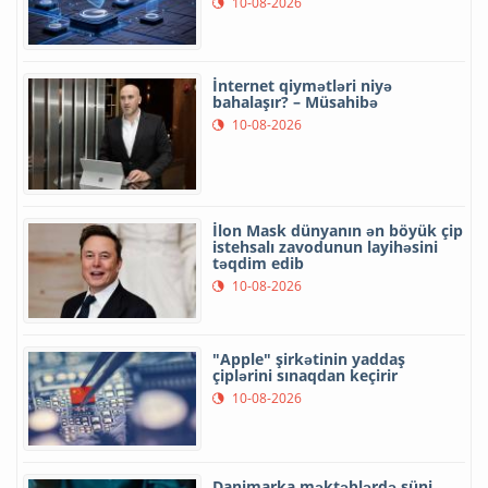
10-08-2026
İnternet qiymətləri niyə
bahalaşır? – Müsahibə
10-08-2026
İlon Mask dünyanın ən böyük çip
istehsalı zavodunun layihəsini
təqdim edib
10-08-2026
"Apple" şirkətinin yaddaş
çiplərini sınaqdan keçirir
10-08-2026
Danimarka məktəblərdə süni