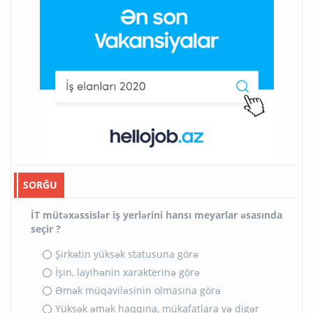
SORĞU
İT mütəxəssislər iş yerlərini hansı meyarlar əsasında
seçir ?
Şirkətin yüksək statusuna görə
İşin, layihənin xarakterinə görə
Əmək müqaviləsinin olmasına görə
Yüksək əmək haqqına, mükafatlara və digər