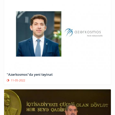
"Azərkosmos"da yeni təyinat
11-05-2022