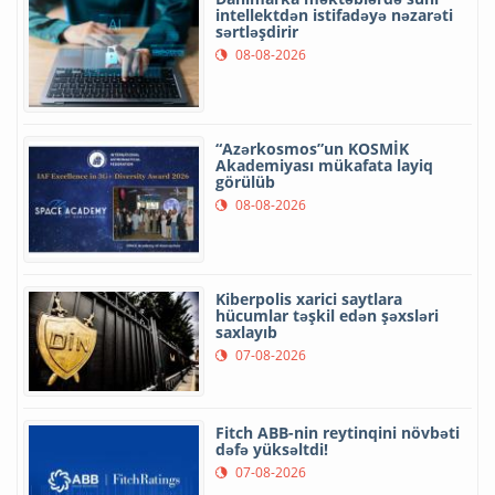
intellektdən istifadəyə nəzarəti
sərtləşdirir
08-08-2026
“Azərkosmos”un KOSMİK
Akademiyası mükafata layiq
görülüb
08-08-2026
Kiberpolis xarici saytlara
hücumlar təşkil edən şəxsləri
saxlayıb
07-08-2026
Fitch ABB-nin reytinqini növbəti
dəfə yüksəltdi!
07-08-2026