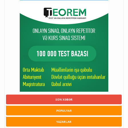
SON XƏBƏR
POPULYAR
YAZARLAR