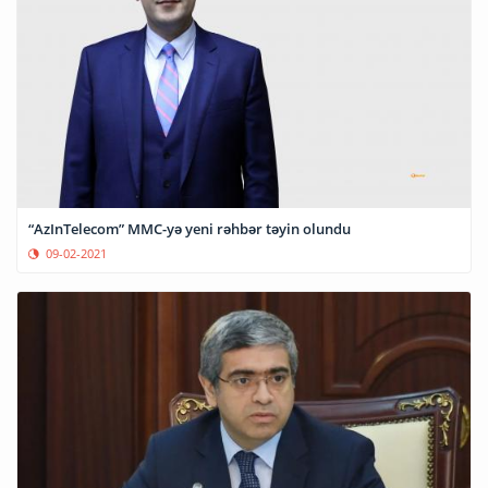
“AzInTelecom” MMC-yə yeni rəhbər təyin olundu
09-02-2021