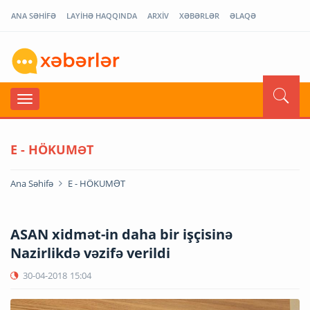
ANA SƏHİFƏ
LAYİHƏ HAQQINDA
ARXİV
XƏBƏRLƏR
ƏLAQƏ
E - HÖKUMƏT
Ana Səhifə
E - HÖKUMƏT
ASAN xidmət-in daha bir işçisinə
Nazirlikdə vəzifə verildi
30-04-2018
15:04