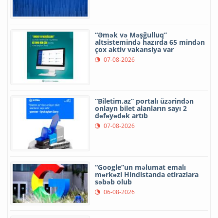
“Əmək və Məşğulluq”
altsistemində hazırda 65 mindən
çox aktiv vakansiya var
07-08-2026
“Biletim.az” portalı üzərindən
onlayn bilet alanların sayı 2
dəfəyədək artıb
07-08-2026
“Google”un məlumat emalı
mərkəzi Hindistanda etirazlara
səbəb olub
06-08-2026