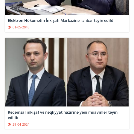
Elektron Hökumətin İnkişafı Mərkəzinə rəhbər təyin edildi
01-05-2018
Rəqəmsal inkişaf və nəqliyyat nazirinə yeni müavinlər təyin
edilib
29-04-2024