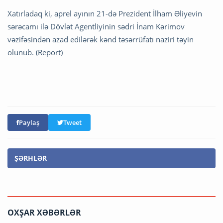
Xatırladaq ki, aprel ayının 21-də Prezident İlham Əliyevin
sərəcamı ilə Dövlət Agentliyinin sədri İnam Kərimov
vəzifəsindən azad edilərək kənd təsərrüfatı naziri təyin
olunub. (Report)
Paylaş
Tweet
ŞƏRHLƏR
OXŞAR XƏBƏRLƏR