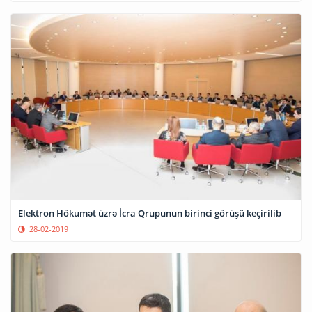
Elektron Hökumət üzrə İcra Qrupunun birinci görüşü keçirilib
28-02-2019