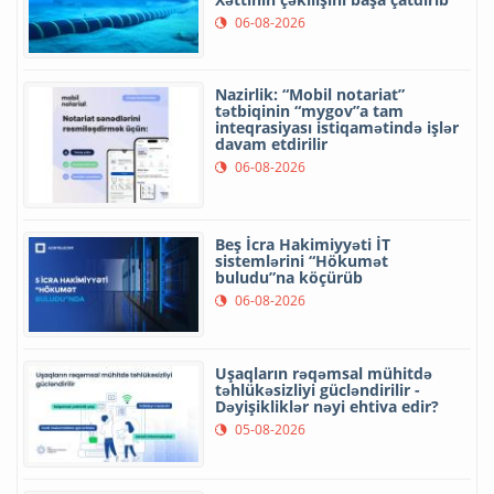
06-08-2026
Nazirlik: “Mobil notariat”
tətbiqinin “mygov”a tam
inteqrasiyası istiqamətində işlər
davam etdirilir
06-08-2026
Beş İcra Hakimiyyəti İT
sistemlərini “Hökumət
buludu”na köçürüb
06-08-2026
Uşaqların rəqəmsal mühitdə
təhlükəsizliyi gücləndirilir -
Dəyişikliklər nəyi ehtiva edir?
05-08-2026