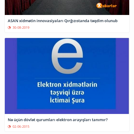
ASAN xidmətin innovasiyaları Qırğızıstanda təqdim olunub
30-08-2019
Nə üçün dövlət qurumları elektron arayışları tanımır?
02-06-2015