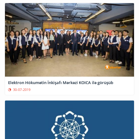
Elektron Hökumətin İnkişafı Mərkəzi KOICA ilə görüşüb
30-07-2019