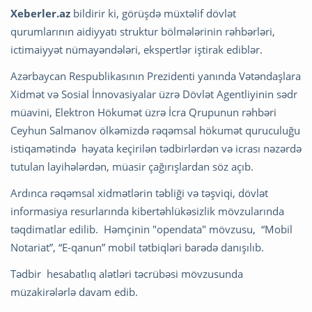
Xeberler.az
bildirir ki, görüşdə müxtəlif dövlət
qurumlarının aidiyyatı struktur bölmələrinin rəhbərləri,
ictimaiyyət nümayəndələri, ekspertlər iştirak ediblər.
Azərbaycan Respublikasının Prezidenti yanında Vətəndaşlara
Xidmət və Sosial İnnovasiyalar üzrə Dövlət Agentliyinin sədr
müavini, Elektron Hökumət üzrə İcra Qrupunun rəhbəri
Ceyhun Salmanov ölkəmizdə rəqəmsal hökumət quruculuğu
istiqamətində həyata keçirilən tədbirlərdən və icrası nəzərdə
tutulan layihələrdən, müasir çağırışlardan söz açıb.
Ardınca rəqəmsal xidmətlərin təbliği və təşviqi, dövlət
informasiya resurlarında kibertəhlükəsizlik mövzularında
təqdimatlar edilib. Həmçinin "opendata" mövzusu, “Mobil
Notariat”, “E-qanun” mobil tətbiqləri barədə danışılıb.
Tədbir hesabatlıq alətləri təcrübəsi mövzusunda
müzakirələrlə davam edib.