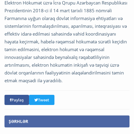
Elektron Hökumət üzrə İcra Qrupu Azərbaycan Respublikası
Prezidentinin 2018-ci il 14 mart tarixli 1885 nömrəli
Fərmanına uyğun olaraq dövlət informasiya ehtiyatları və
sistemlərinin formalaşdırılması, aparılması, inteqrasiyası və
effektiv idarə edilməsi sahəsində vahid koordinasiyanı
həyata keçirmək, habelə rəqəmsal hökumətə sürətli keçidin
təmin edilməsini, elektron hökumət və rəqəmsal
innovasiyalar sahəsində beynəlxalq rəqabətliliyinin
artırılmasını, elektron hökumətin inkişafı və təşviqi üzrə
dövlət orqanlarının fəaliyyətinin əlaqələndirilməsini təmin
etmək məqsədi ilə yaradılıb.
Paylaş
Tweet
ŞƏRHLƏR