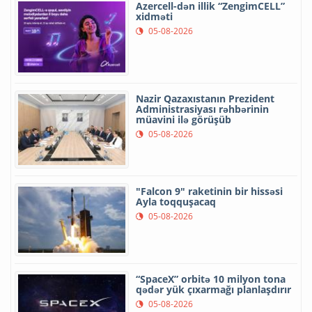
Azercell-dən illik “ZengimCELL”
xidməti
05-08-2026
Nazir Qazaxıstanın Prezident
Administrasiyası rəhbərinin
müavini ilə görüşüb
05-08-2026
"Falcon 9" raketinin bir hissəsi
Ayla toqquşacaq
05-08-2026
“SpaceX” orbitə 10 milyon tona
qədər yük çıxarmağı planlaşdırır
05-08-2026