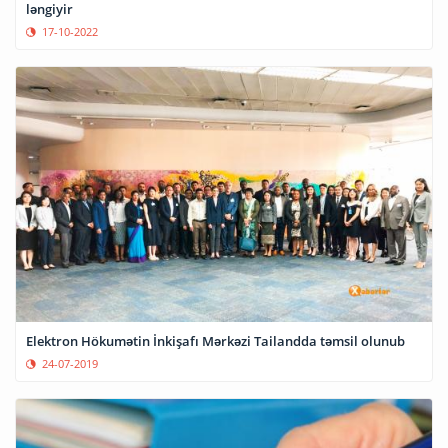
ləngiyir
17-10-2022
Elektron Hökumətin İnkişafı Mərkəzi Tailandda təmsil olunub
24-07-2019