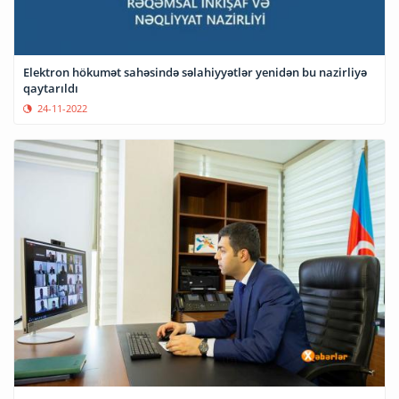
Elektron hökumət sahəsində səlahiyyətlər yenidən bu nazirliyə
qaytarıldı
24-11-2022