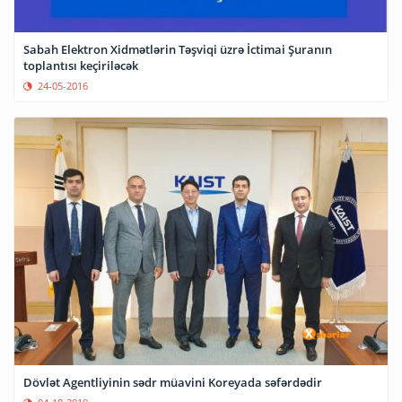
Sabah Elektron Xidmətlərin Təşviqi üzrə İctimai Şuranın
toplantısı keçiriləcək
24-05-2016
Dövlət Agentliyinin sədr müavini Koreyada səfərdədir