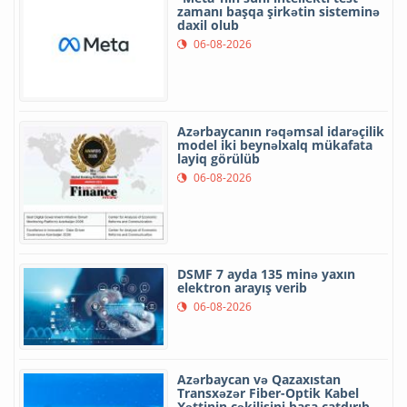
zamanı başqa şirkətin sisteminə
daxil olub
06-08-2026
Azərbaycanın rəqəmsal idarəçilik
model iki beynəlxalq mükafata
layiq görülüb
06-08-2026
DSMF 7 ayda 135 minə yaxın
elektron arayış verib
06-08-2026
Azərbaycan və Qazaxıstan
Transxəzər Fiber-Optik Kabel
Xəttinin çəkilişini başa çatdırıb