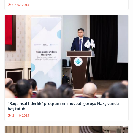
07-02-2013
"Rəqəmsal liderlik" proqramının növbəti görüşü Naxçıvanda
baş tutub
21-10-2025