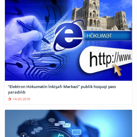
“Elektron Hökumətin İnkişafı Mərkəzi” publik hüquqi şəxs
yaradılıb
14-03-2018