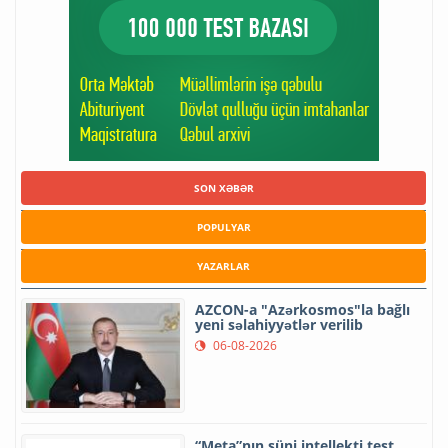
SON XƏBƏR
POPULYAR
YAZARLAR
AZCON-a "Azərkosmos"la bağlı
yeni səlahiyyətlər verilib
06-08-2026
“Meta”nın süni intellekti test