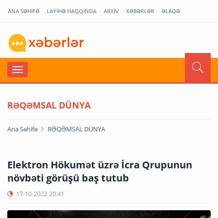
ANA SƏHİFƏ
LAYİHƏ HAQQINDA
ARXİV
XƏBƏRLƏR
ƏLAQƏ
RƏQƏMSAL DÜNYA
Ana Səhifə
RƏQƏMSAL DÜNYA
Elektron Hökumət üzrə İcra Qrupunun
növbəti görüşü baş tutub
17-10-2022
20:41