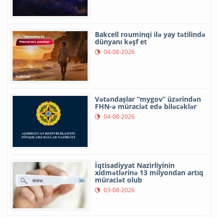
Bakcell rouminqi ilə yay tətilində
dünyanı kəşf et
04-08-2026
Vətəndaşlar “mygov” üzərindən
FHN-ə müraciət edə biləcəklər
04-08-2026
İqtisadiyyat Nazirliyinin
xidmətlərinə 13 milyondan artıq
müraciət olub
03-08-2026