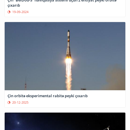
çıxarıb
19-09-2024
Çin orbitə eksperimental rabitə peyki çıxarıb
20-12-2025