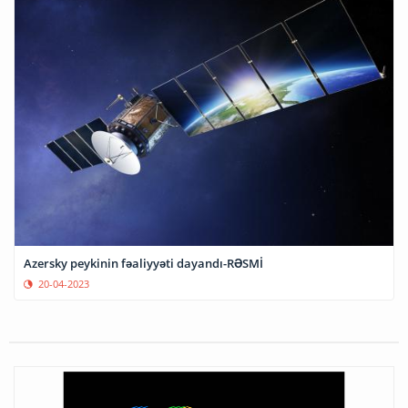
Azersky peykinin fəaliyyəti dayandı-RƏSMİ
20-04-2023