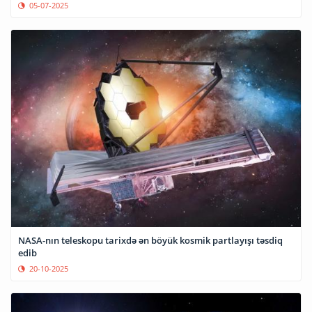
05-07-2025
NASA-nın teleskopu tarixdə ən böyük kosmik partlayışı təsdiq
edib
20-10-2025