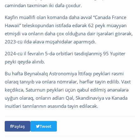
cəmindən təxminən iki dəfə çoxdur.
Kəşfin müəllifi olan komanda daha əvvəl “Canada France
Hawaii” teleskopundan istifadə edərək 62 peyk müəyyən
etmişdi və onların daha çox olduğuna dair işarələri görərək,
2023-cü ildə əlavə müşahidələr aparmışdı.
2024-cü il fevralın 5-də orbitləri təsdiqlənmiş 95 Yupiter
peyki qeydə alınıb.
Bu həftə Beynəlxalq Astronomiya İttifaqı peykləri rəsmi
olaraq tanıyıb və onlara nömrələr, hərflər təyin edilib. Vaxt
keçdikcə, Saturnun peykləri üçün qəbul edilmiş ənənələrə
uyğun olaraq, onların adları Qal, Skandinaviya və Kanada
inuitləri tanrılarının əsasında təyin ediləcək.
Paylaş
Tweet