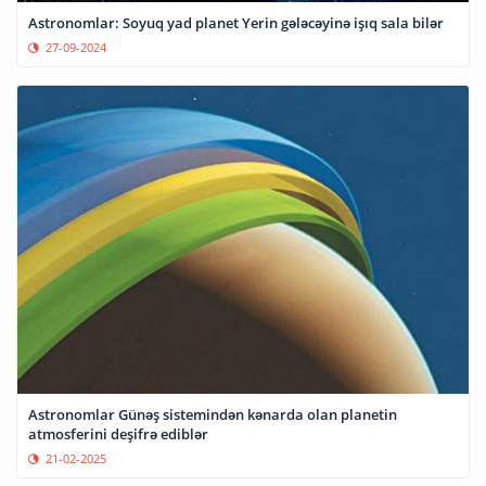
Astronomlar: Soyuq yad planet Yerin gələcəyinə işıq sala bilər
27-09-2024
Astronomlar Günəş sistemindən kənarda olan planetin
atmosferini deşifrə ediblər
21-02-2025