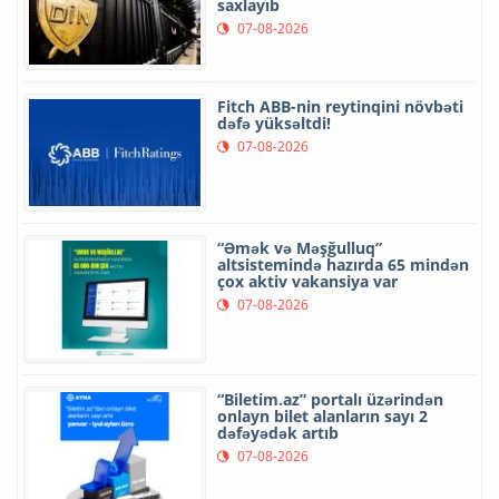
saxlayıb
07-08-2026
Fitch ABB-nin reytinqini növbəti
dəfə yüksəltdi!
07-08-2026
“Əmək və Məşğulluq”
altsistemində hazırda 65 mindən
çox aktiv vakansiya var
07-08-2026
“Biletim.az” portalı üzərindən
onlayn bilet alanların sayı 2
dəfəyədək artıb
07-08-2026