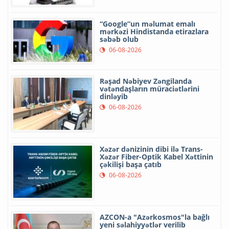
“Google”un məlumat emalı
mərkəzi Hindistanda etirazlara
səbəb olub
06-08-2026
Rəşad Nəbiyev Zəngilanda
vətəndaşların müraciətlərini
dinləyib
06-08-2026
Xəzər dənizinin dibi ilə Trans-
Xəzər Fiber-Optik Kabel Xəttinin
çəkilişi başa çatıb
06-08-2026
AZCON-a "Azərkosmos"la bağlı
yeni səlahiyyətlər verilib