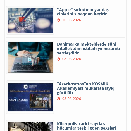
"Apple" şirkətinin yaddaş
çiplərini sınaqdan keçirir
10-08-2026
Danimarka məktəblərdə süni
intellektdən istifadəyə nəzarəti
sərtləşdirir
08-08-2026
“Azərkosmos”un KOSMİK
Akademiyası mükafata layiq
görülüb
08-08-2026
Kiberpolis xarici saytlara
hücumlar təşkil edən şəxsləri