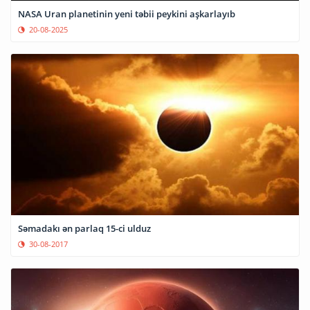
NASA Uran planetinin yeni təbii peykini aşkarlayıb
20-08-2025
Səmadakı ən parlaq 15-ci ulduz
30-08-2017