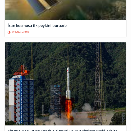
İran kosmosa ilk peykini buraxıb
03-02-2009
Çin “BeiDou-3” naviqasiya sistemi üçün 2 ehtiyat peyki orbitə