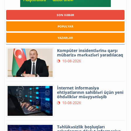
SON XƏBƏR
POPULYAR
YAZARLAR
Kompüter insidentlərinə qarşı
mübarizə mərkəzləri yaradılacaq
10-08-2026
İnternet informasiya
ehtiyatlarının sahibləri üçün yeni
öhdəliklər müəyyənləşib
10-08-2026
Təhlükəsizlik boşluqları