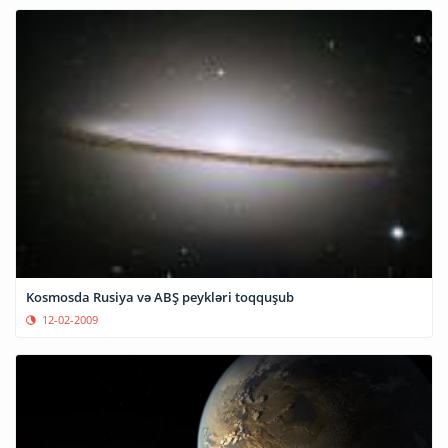
Kosmosda Rusiya və ABŞ peykləri toqquşub
12-02-2009