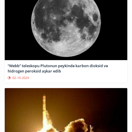
“Webb” teleskopu Plutonun peykində karbon dioksid və
hidrogen peroksid aşkar edib
02-10-2024