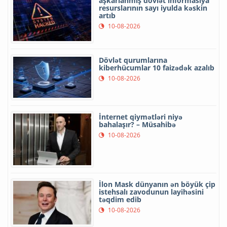
aşkarlanmış dövlət informasiya
resurslarının sayı iyulda kəskin
artıb
10-08-2026
Dövlət qurumlarına
kiberhücumlar 10 faizədək azalıb
10-08-2026
İnternet qiymətləri niyə
bahalaşır? – Müsahibə
10-08-2026
İlon Mask dünyanın ən böyük çip
istehsalı zavodunun layihəsini
təqdim edib
10-08-2026