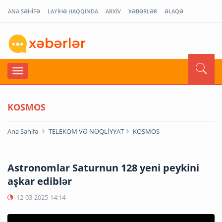
ANA SƏHİFƏ
LAYİHƏ HAQQINDA
ARXİV
XƏBƏRLƏR
ƏLAQƏ
KOSMOS
Ana Səhifə
TELEKOM VƏ NƏQLİYYAT
KOSMOS
Astronomlar Saturnun 128 yeni peykini
aşkar ediblər
12-03-2025
14:14