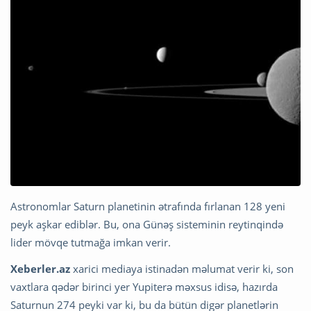
Astronomlar Saturn planetinin ətrafında fırlanan 128 yeni
peyk aşkar ediblər. Bu, ona Günəş sisteminin reytinqində
lider mövqe tutmağa imkan verir.
Xeberler.az
xarici mediaya istinadən məlumat verir ki, son
vaxtlara qədər birinci yer Yupiterə məxsus idisə, hazırda
Saturnun 274 peyki var ki, bu da bütün digər planetlərin