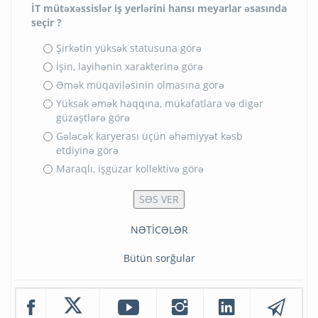
İT mütəxəssislər iş yerlərini hansı meyarlar əsasında
seçir ?
Şirkətin yüksək statusuna görə
İşin, layihənin xarakterinə görə
Əmək müqaviləsinin olmasına görə
Yüksək əmək haqqına, mükafatlara və digər
güzəştlərə görə
Gələcək karyerası üçün əhəmiyyət kəsb
etdiyinə görə
Maraqlı, işgüzar kollektivə görə
NƏTİCƏLƏR
Bütün sorğular