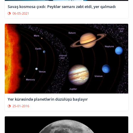
Savaş kosmosa çıxdı: Peyklər səmanı zəbt etdi, yer qalmadı
06-05-2021
Yer kürəsində planetlərin düzülüşü başlayır
25-01-2016