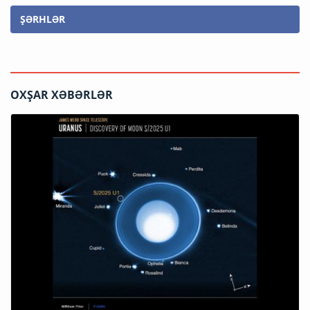
ŞƏRHLƏR
OXŞAR XƏBƏRLƏR