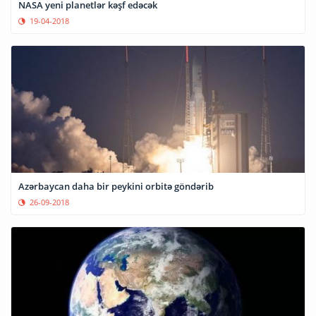
NASA yeni planetlər kəşf edəcək
19-04-2018
Azərbaycan daha bir peykini orbitə göndərib
26-09-2018