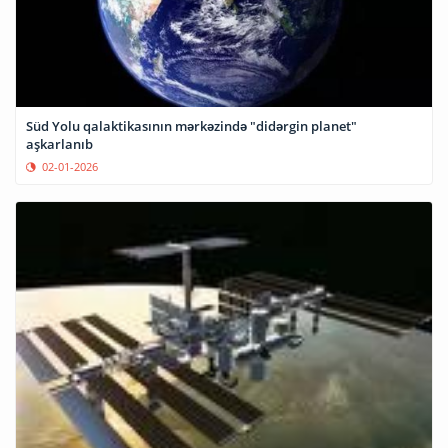
Süd Yolu qalaktikasının mərkəzində "didərgin planet"
aşkarlanıb
02-01-2026