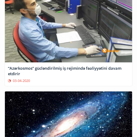
“Azərkosmos” gücləndirilmiş iş rejimində fəaliyyətini davam
etdirir
03-04-2020