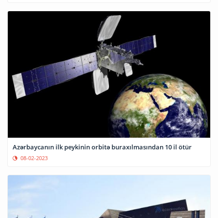
Azərbaycanın ilk peykinin orbitə buraxılmasından 10 il ötür
08-02-2023