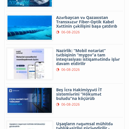
Azərbaycan və Qazaxıstan
Transxəzər Fiber-Optik Kabel
Xəttinin çəkilişini başa çatdırıb
06-08-2026
Nazirlik: “Mobil notariat”
tətbiqinin “mygov”a tam
inteqrasiyası istiqamətində işlər
davam etdirilir
06-08-2026
Beş İcra Hakimiyyəti İT
sistemlərini “Hökumət
buludu”na köçürüb
06-08-2026
Uşaqların rəqəmsal mühitdə
təhlükəsizliyi gücləndirilir -