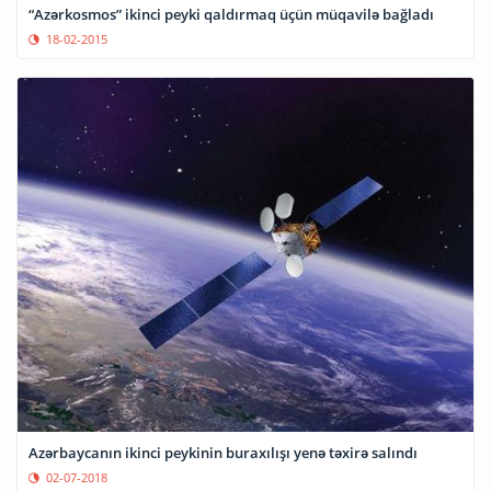
“Azərkosmos” ikinci peyki qaldırmaq üçün müqavilə bağladı
18-02-2015
Azərbaycanın ikinci peykinin buraxılışı yenə təxirə salındı
02-07-2018