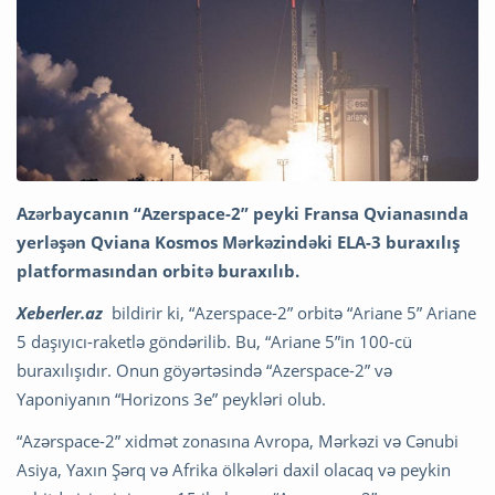
Azərbaycanın “Azerspace-2” peyki Fransa Qvianasında
yerləşən Qviana Kosmos Mərkəzindəki ELA-3 buraxılış
platformasından orbitə buraxılıb.
Xeberler.az
bildirir ki, “Azerspace-2” orbitə “Ariane 5” Ariane
5 daşıyıcı-raketlə göndərilib. Bu, “Ariane 5”in 100-cü
buraxılışıdır. Onun göyərtəsində “Azerspace-2” və
Yaponiyanın “Horizons 3e” peykləri olub.
“Azərspace-2” xidmət zonasına Avropa, Mərkəzi və Cənubi
Asiya, Yaxın Şərq və Afrika ölkələri daxil olacaq və peykin