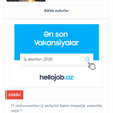
Bütün xəbərlər
SORĞU
İT mütəxəssislər iş yerlərini hansı meyarlar əsasında
seçir ?