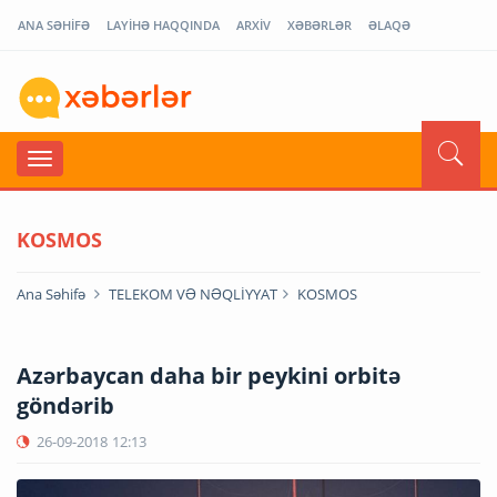
ANA SƏHİFƏ
LAYİHƏ HAQQINDA
ARXİV
XƏBƏRLƏR
ƏLAQƏ
KOSMOS
Ana Səhifə
TELEKOM VƏ NƏQLİYYAT
KOSMOS
Azərbaycan daha bir peykini orbitə
göndərib
26-09-2018
12:13