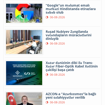
“Google”un məlumat emalı
mərkəzi Hindistanda etirazlara
səbəb olub
06-08-2026
Rəşad Nəbiyev Zəngilanda
vətəndaşların müraciətlərini
dinləyib
06-08-2026
Xəzər dənizinin dibi ilə Trans-
Xəzər Fiber-Optik Kabel Xəttinin
çəkilişi başa çatıb
06-08-2026
AZCON-a "Azərkosmos"la bağlı
yeni səlahiyyətlər verilib
06-08-2026