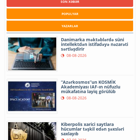
SON XƏBƏR
POPULYAR
YAZARLAR
Danimarka məktəblərdə süni
intellektdən istifadəyə nəzarəti
sərtləşdirir
08-08-2026
“Azərkosmos”un KOSMİK
Akademiyası IAF-ın nüfuzlu
mükafatına layiq görülüb
08-08-2026
Kiberpolis xarici saytlara
hücumlar təşkil edən şəxsləri
saxlayıb