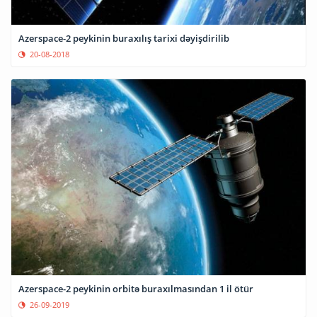
Azerspace-2 peykinin buraxılış tarixi dəyişdirilib
20-08-2018
Azerspace-2 peykinin orbitə buraxılmasından 1 il ötür
26-09-2019