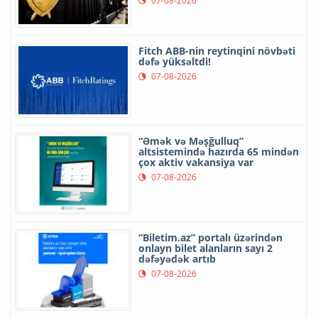
07-08-2026
Fitch ABB-nin reytinqini növbəti
dəfə yüksəltdi!
07-08-2026
“Əmək və Məşğulluq”
altsistemində hazırda 65 mindən
çox aktiv vakansiya var
07-08-2026
“Biletim.az” portalı üzərindən
onlayn bilet alanların sayı 2
dəfəyədək artıb
07-08-2026