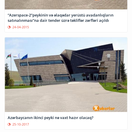
“Azerspace-2”peykinin və əlaqədar yerüstü avadanlıqların
satınalınması”na dair tender üzrə təkliflər zərfləri açıldı
24-04-2015
Azərbaycanın ikinci peyki nə vaxt hazır olacaq?
25-10-2017