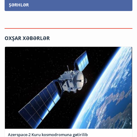
ŞƏRHLƏR
OXŞAR XƏBƏRLƏR
Azerspace-2 Kuru kosmodromuna gətirilib