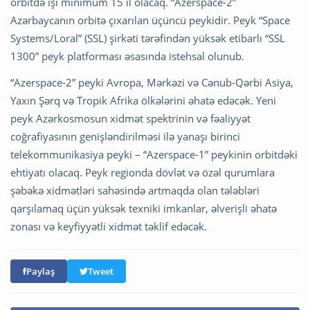
orbitdə işi minimum 15 il olacaq. “Azerspace-2”
Azərbaycanın orbitə çıxarılan üçüncü peykidir. Peyk “Space
Systems/Loral” (SSL) şirkəti tərəfindən yüksək etibarlı “SSL
1300” peyk platforması əsasında istehsal olunub.
“Azerspace-2” peyki Avropa, Mərkəzi və Cənub-Qərbi Asiya,
Yaxın Şərq və Tropik Afrika ölkələrini əhatə edəcək. Yeni
peyk Azərkosmosun xidmət spektrinin və fəaliyyət
coğrafiyasının genişləndirilməsi ilə yanaşı birinci
telekommunikasiya peyki – “Azerspace-1” peykinin orbitdəki
ehtiyatı olacaq. Peyk regionda dövlət və özəl qurumlara
şəbəkə xidmətləri sahəsində artmaqda olan tələbləri
qarşılamaq üçün yüksək texniki imkanlar, əlverişli əhatə
zonası və keyfiyyətli xidmət təklif edəcək.
Paylaş
Tweet