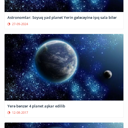
Astronomlar: Soyuq yad planet Yerin gələcəyinə işıq sala bilər
27-09-2024
Yerə bənzər 4 planet aşkar edilib
12-08-2017