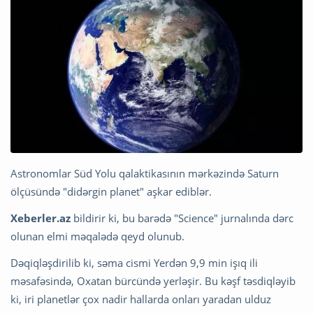
Astronomlar Süd Yolu qalaktikasının mərkəzində Saturn
ölçüsündə "didərgin planet" aşkar ediblər.
Xeberler.az
bildirir ki, bu barədə "Science" jurnalında dərc
olunan elmi məqalədə qeyd olunub.
Dəqiqləşdirilib ki, səma cismi Yerdən 9,9 min işıq ili
məsafəsində, Oxatan bürcündə yerləşir. Bu kəşf təsdiqləyib
ki, iri planetlər çox nadir hallarda onları yaradan ulduz