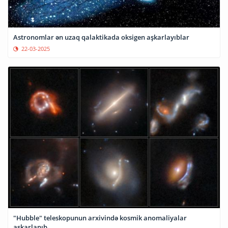
Astronomlar ən uzaq qalaktikada oksigen aşkarlayıblar
22-03-2025
"Hubble" teleskopunun arxivində kosmik anomaliyalar
aşkarlanıb