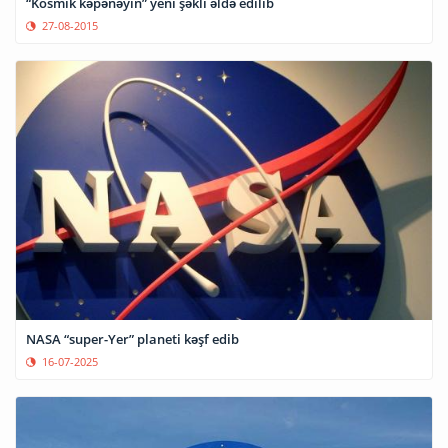
“Kosmik kəpənəyin” yeni şəkli əldə edilib
27-08-2015
NASA “super-Yer” planeti kəşf edib
16-07-2025