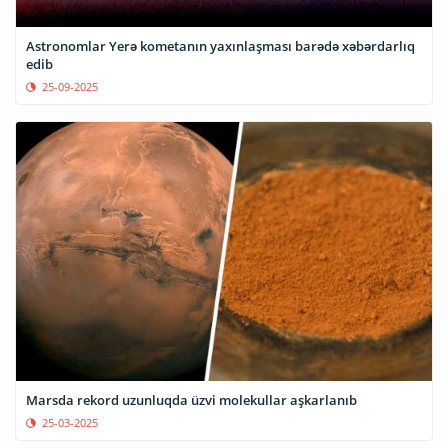
Astronomlar Yerə kometanın yaxınlaşması barədə xəbərdarlıq
edib
25-09-2025
Marsda rekord uzunluqda üzvi molekullar aşkarlanıb
25-03-2025