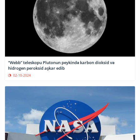
“Webb” teleskopu Plutonun peykində karbon dioksid və
hidrogen peroksid aşkar edib
02-10-2024