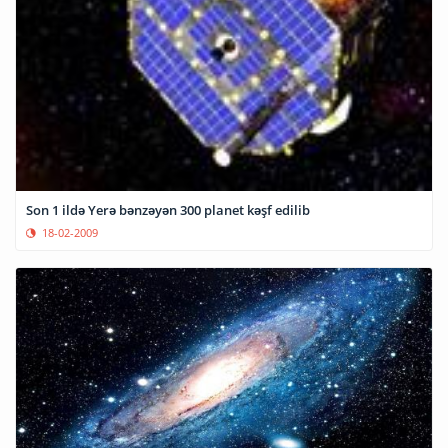
Son 1 ildə Yerə bənzəyən 300 planet kəşf edilib
18-02-2009