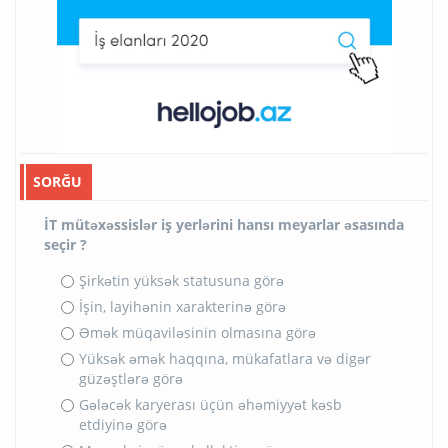
SORĞU
İT mütəxəssislər iş yerlərini hansı meyarlar əsasında
seçir ?
Şirkətin yüksək statusuna görə
İşin, layihənin xarakterinə görə
Əmək müqaviləsinin olmasına görə
Yüksək əmək haqqına, mükafatlara və digər
güzəştlərə görə
Gələcək karyerası üçün əhəmiyyət kəsb
etdiyinə görə