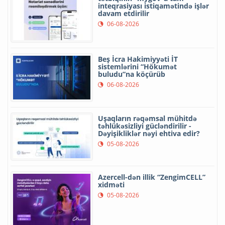
inteqrasiyası istiqamətində işlər
davam etdirilir
06-08-2026
Beş İcra Hakimiyyəti İT
sistemlərini “Hökumət
buludu”na köçürüb
06-08-2026
Uşaqların rəqəmsal mühitdə
təhlükəsizliyi gücləndirilir -
Dəyişikliklər nəyi ehtiva edir?
05-08-2026
Azercell-dən illik “ZengimCELL”
xidməti
05-08-2026