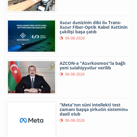
Xəzər dənizinin dibi ilə Trans-
Xəzər Fiber-Optik Kabel Xəttinin
çəkilişi başa çatıb
06-08-2026
AZCON-a "Azərkosmos"la bağlı
yeni səlahiyyətlər verilib
06-08-2026
“Meta”nın süni intellekti test
zamanı başqa şirkətin sisteminə
daxil olub
06-08-2026