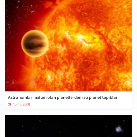
Astranomlar məlum olan planetlərdən isti planet tapıblar
15-10-2008