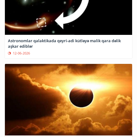
Astronomlar qalaktikada qeyri-adi kütləyə malik qara dəlik
aşkar ediblər
12-06-2026