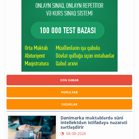
SON XƏBƏR
POPULYAR
YAZARLAR
Danimarka məktəblərdə süni
intellektdən istifadəyə nəzarəti
sərtləşdirir
08-08-2026