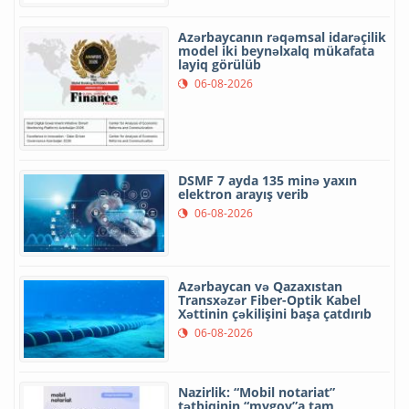
Azərbaycanın rəqəmsal idarəçilik
model iki beynəlxalq mükafata
layiq görülüb
06-08-2026
DSMF 7 ayda 135 minə yaxın
elektron arayış verib
06-08-2026
Azərbaycan və Qazaxıstan
Transxəzər Fiber-Optik Kabel
Xəttinin çəkilişini başa çatdırıb
06-08-2026
Nazirlik: “Mobil notariat”
tətbiqinin “mygov”a tam