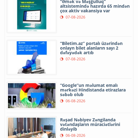
“Əmək və Məşğulluq”
altsistemində hazırda 65 mindən
çox aktiv vakansiya var
07-08-2026
“Biletim.az” portalı üzərindən
onlayn bilet alanların sayı 2
dəfəyədək artıb
07-08-2026
“Google”un məlumat emalı
mərkəzi Hindistanda etirazlara
səbəb olub
06-08-2026
Rəşad Nəbiyev Zəngilanda
vətəndaşların müraciətlərini
dinləyib
06-08-2026