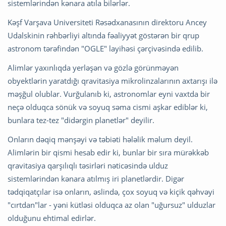
sistemlərindən kənara atıla bilərlər.
Kəşf Varşava Universiteti Rəsədxanasının direktoru Ancey
Udalskinin rəhbərliyi altında fəaliyyət göstərən bir qrup
astronom tərəfindən "OGLE" layihəsi çərçivəsində edilib.
Alimlər yaxınlıqda yerləşən və gözlə görünməyən
obyektlərin yaratdığı qravitasiya mikrolinzalarının axtarışı ilə
məşğul olublar. Vurğulanıb ki, astronomlar eyni vaxtda bir
neçə olduqca sönük və soyuq səma cismi aşkar ediblər ki,
bunlara tez-tez "didərgin planetlər" deyilir.
Onların dəqiq mənşəyi və təbiəti hələlik məlum deyil.
Alimlərin bir qismi hesab edir ki, bunlar bir sıra mürəkkəb
qravitasiya qarşılıqlı təsirləri nəticəsində ulduz
sistemlərindən kənara atılmış iri planetlərdir. Digər
tədqiqatçılar isə onların, əslində, çox soyuq və kiçik qəhvəyi
"cırtdan"lar - yəni kütləsi olduqca az olan "uğursuz" ulduzlar
olduğunu ehtimal edirlər.