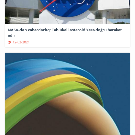
NASA-dan xəbərdarlıq: Təhlükəli asteroid Yerə doğru hərəkət
edir
12-02-2021