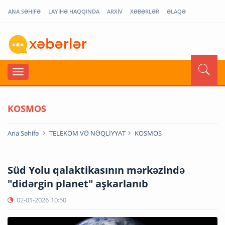
ANA SƏHİFƏ
LAYİHƏ HAQQINDA
ARXİV
XƏBƏRLƏR
ƏLAQƏ
KOSMOS
Ana Səhifə
TELEKOM VƏ NƏQLİYYAT
KOSMOS
Süd Yolu qalaktikasının mərkəzində
"didərgin planet" aşkarlanıb
02-01-2026
10:50