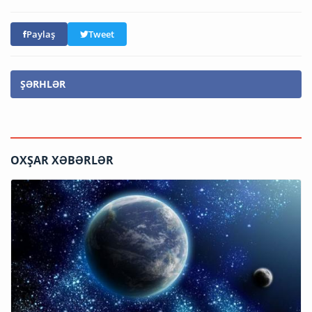
Paylaş
Tweet
ŞƏRHLƏR
OXŞAR XƏBƏRLƏR