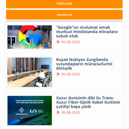
POPULYAR
YAZARLAR
“Google”un məlumat emalı
mərkəzi Hindistanda etirazlara
səbəb olub
06-08-2026
Rəşad Nəbiyev Zəngilanda
vətəndaşların müraciətlərini
dinləyib
06-08-2026
Xəzər dənizinin dibi ilə Trans-
Xəzər Fiber-Optik Kabel Xəttinin
çəkilişi başa çatıb
06-08-2026