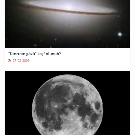
“Tanrının gözü” kəşf olunub?
27-02-2009