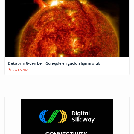
Dekabrın 8-dən bəri Günəşdə ən güclü alışma olub
27-12-2025