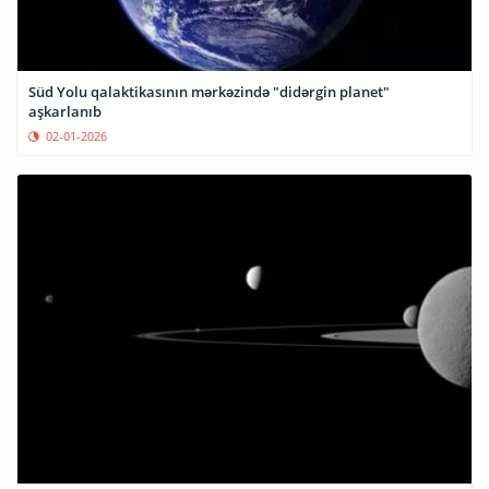
Süd Yolu qalaktikasının mərkəzində "didərgin planet"
aşkarlanıb
02-01-2026