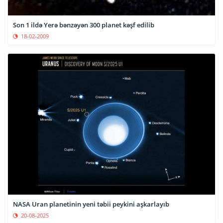
Son 1 ildə Yerə bənzəyən 300 planet kəşf edilib
18-02-2009
NASA Uran planetinin yeni təbii peykini aşkarlayıb
20-08-2025