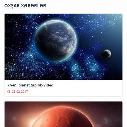
OXŞAR XƏBƏRLƏR
7 yeni planet tapılıb-Video
23-02-2017