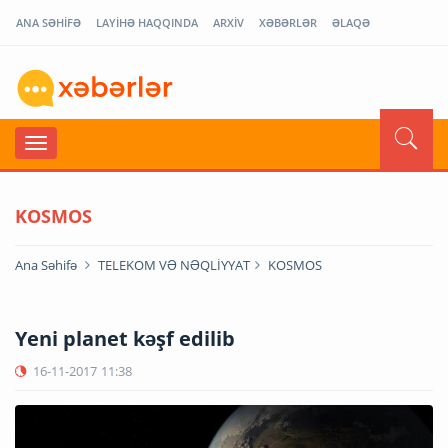
ANA SƏHİFƏ
LAYİHƏ HAQQINDA
ARXİV
XƏBƏRLƏR
ƏLAQƏ
KOSMOS
Ana Səhifə
TELEKOM VƏ NƏQLİYYAT
KOSMOS
Yeni planet kəşf edilib
16-11-2017
11:38