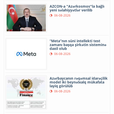
AZCON-a "Azərkosmos"la bağlı
yeni səlahiyyətlər verilib
06-08-2026
“Meta”nın süni intellekti test
zamanı başqa şirkətin sisteminə
daxil olub
06-08-2026
Azərbaycanın rəqəmsal idarəçilik
model iki beynəlxalq mükafata
layiq görülüb
06-08-2026