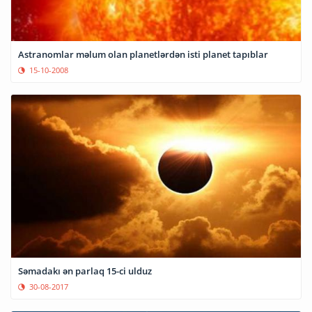
Astranomlar məlum olan planetlərdən isti planet tapıblar
15-10-2008
Səmadakı ən parlaq 15-ci ulduz
30-08-2017