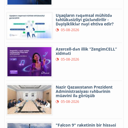
Uşaqların rəqəmsal mühitdə
təhlükəsizliyi gücləndirilir -
Dəyişikliklər nəyi ehtiva edir?
05-08-2026
Azercell-dən illik “ZengimCELL”
xidməti
05-08-2026
Nazir Qazaxıstanın Prezident
Administrasiyası rəhbərinin
müavini ilə görüşüb
05-08-2026
"Falcon 9" raketinin bir hissəsi