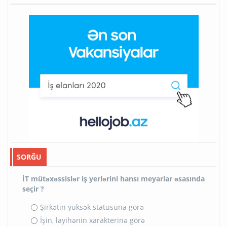
SORĞU
İT mütəxəssislər iş yerlərini hansı meyarlar əsasında
seçir ?
Şirkətin yüksək statusuna görə
İşin, layihənin xarakterinə görə