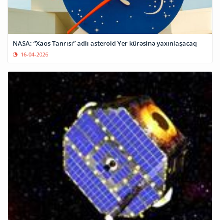
NASA: “Xaos Tanrısı” adlı asteroid Yer kürəsinə yaxınlaşacaq
16-04-2026