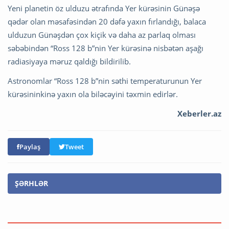
Yeni planetin öz ulduzu ətrafında Yer kürəsinin Günəşə
qədər olan məsafəsindən 20 dəfə yaxın fırlandığı, balaca
ulduzun Günəşdən çox kiçik və daha az parlaq olması
səbəbindən “Ross 128 b”nin Yer kürəsinə nisbətən aşağı
radiasiyaya məruz qaldığı bildirilib.
Astronomlar “Ross 128 b”nin səthi temperaturunun Yer
kürəsininkinə yaxın ola biləcəyini təxmin edirlər.
Xeberler.az
Paylaş
Tweet
ŞƏRHLƏR