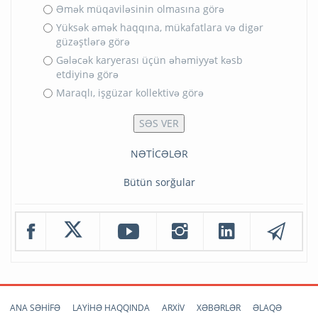
Əmək müqaviləsinin olmasına görə
Yüksək əmək haqqına, mükafatlara və digər
güzəştlərə görə
Gələcək karyerası üçün əhəmiyyət kəsb
etdiyinə görə
Maraqlı, işgüzar kollektivə görə
NƏTİCƏLƏR
Bütün sorğular
ANA SƏHİFƏ
LAYİHƏ HAQQINDA
ARXİV
XƏBƏRLƏR
ƏLAQƏ