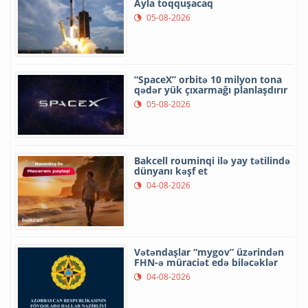
Ayla toqquşacaq
05-08-2026
“SpaceX” orbitə 10 milyon tona
qədər yük çıxarmağı planlaşdırır
05-08-2026
Bakcell rouminqi ilə yay tətilində
dünyanı kəşf et
04-08-2026
Vətəndaşlar “mygov” üzərindən
FHN-ə müraciət edə biləcəklər
04-08-2026