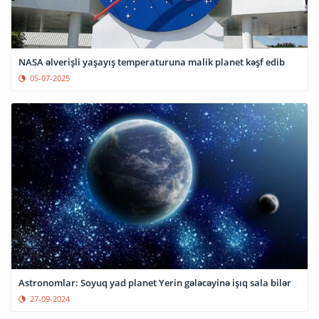
NASA əlverişli yaşayış temperaturuna malik planet kəşf edib
05-07-2025
Astronomlar: Soyuq yad planet Yerin gələcəyinə işıq sala bilər
27-09-2024