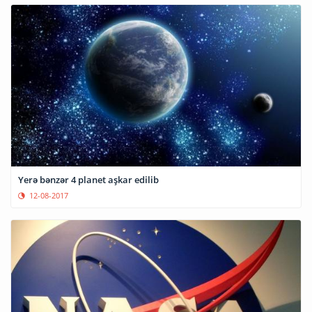
Yerə bənzər 4 planet aşkar edilib
12-08-2017