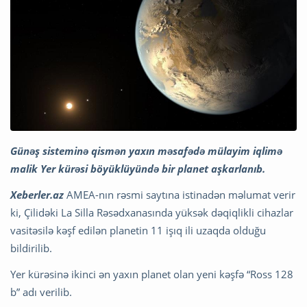
Günəş sisteminə qismən yaxın məsafədə mülayim iqlimə
malik Yer kürəsi böyüklüyündə bir planet aşkarlanıb.
Xeberler.az
AMEA-nın rəsmi saytına istinadən məlumat verir
ki, Çilidəki La Silla Rəsədxanasında yüksək dəqiqlikli cihazlar
vasitəsilə kəşf edilən planetin 11 işıq ili uzaqda olduğu
bildirilib.
Yer kürəsinə ikinci ən yaxın planet olan yeni kəşfə “Ross 128
b” adı verilib.