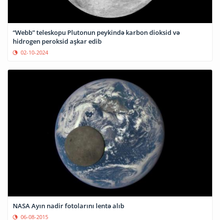
“Webb” teleskopu Plutonun peykində karbon dioksid və
hidrogen peroksid aşkar edib
02-10-2024
NASA Ayın nadir fotolarını lentə alıb
06-08-2015