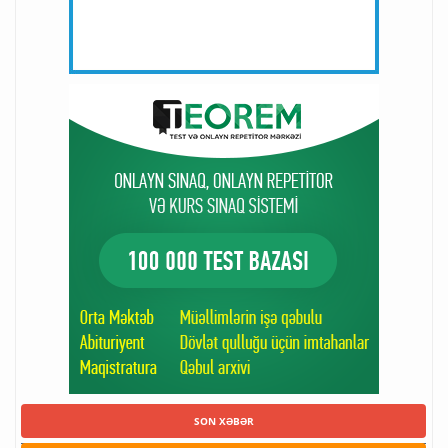
SON XƏBƏR