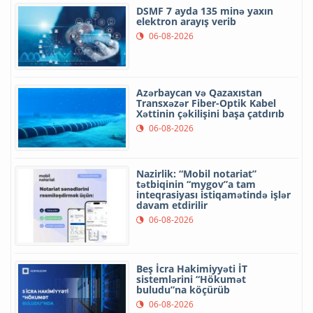
DSMF 7 ayda 135 minə yaxın
elektron arayış verib
06-08-2026
Azərbaycan və Qazaxıstan
Transxəzər Fiber-Optik Kabel
Xəttinin çəkilişini başa çatdırıb
06-08-2026
Nazirlik: “Mobil notariat”
tətbiqinin “mygov”a tam
inteqrasiyası istiqamətində işlər
davam etdirilir
06-08-2026
Beş İcra Hakimiyyəti İT
sistemlərini “Hökumət
buludu”na köçürüb
06-08-2026