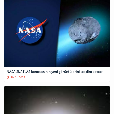
NASA 3I/ATLAS kometasının yeni görüntülərini təqdim edəcək
19-11-2025