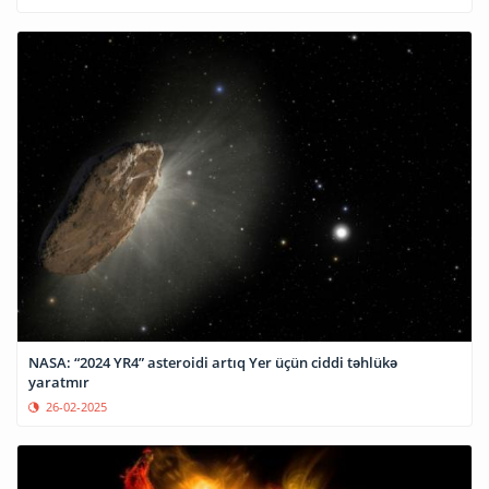
NASA: “2024 YR4” asteroidi artıq Yer üçün ciddi təhlükə
yaratmır
26-02-2025