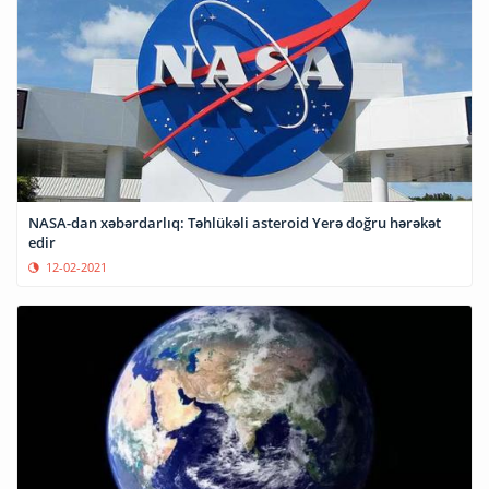
NASA-dan xəbərdarlıq: Təhlükəli asteroid Yerə doğru hərəkət
edir
12-02-2021