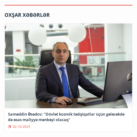
OXŞAR XƏBƏRLƏR
Saməddin Əsədov: "Dövlət kosmik tədqiqatlar üçün gələcəkdə
də əsas maliyyə mənbəyi olacaq"
02-10-2023