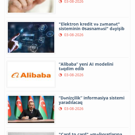
03-08-2026
"Elektron kredit və zəmanət"
sisteminin Əsasnaməsi" dəyişib
03-08-2026
“Alibaba” yeni AI modelini
təqdim edib
03-08-2026
“Dənizçilik” informasiya sistemi
yaradılacaq
03-08-2026
"Card to card" əməliyyatlarına