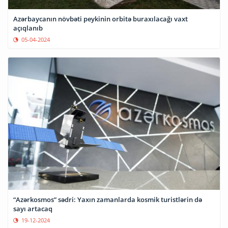
Azərbaycanın növbəti peykinin orbitə buraxılacağı vaxt
açıqlanıb
05-04-2024
“Azərkosmos” sədri: Yaxın zamanlarda kosmik turistlərin də
sayı artacaq
19-12-2024