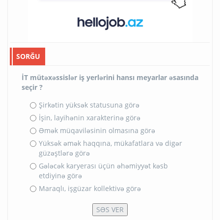
SORĞU
İT mütəxəssislər iş yerlərini hansı meyarlar əsasında
seçir ?
Şirkətin yüksək statusuna görə
İşin, layihənin xarakterinə görə
Əmək müqaviləsinin olmasına görə
Yüksək əmək haqqına, mükafatlara və digər
güzəştlərə görə
Gələcək karyerası üçün əhəmiyyət kəsb
etdiyinə görə
Maraqlı, işgüzar kollektivə görə