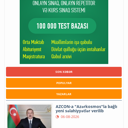
SON XƏBƏR
POPULYAR
YAZARLAR
AZCON-a "Azərkosmos"la bağlı
yeni səlahiyyətlər verilib
06-08-2026