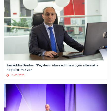
Saməddin Əsədov: "Peyklərin idarə edilməsi üçün alternativ
nöqtələrimiz var"
11-05-2023