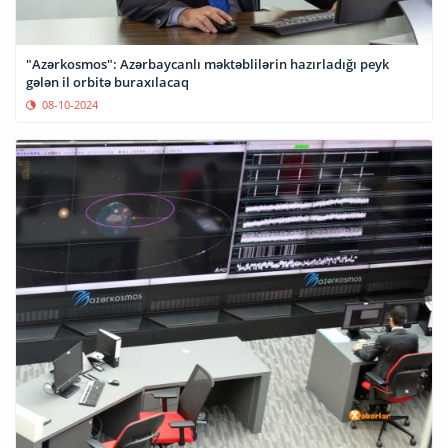
"Azərkosmos": Azərbaycanlı məktəblilərin hazırladığı peyk
gələn il orbitə buraxılacaq
08-10-2024