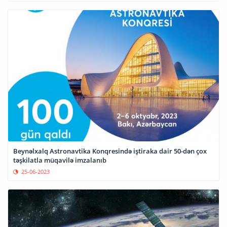
Beynəlxalq Astronavtika Konqresində iştiraka dair 50-dən çox
təşkilatla müqavilə imzalanıb
25-06-2023