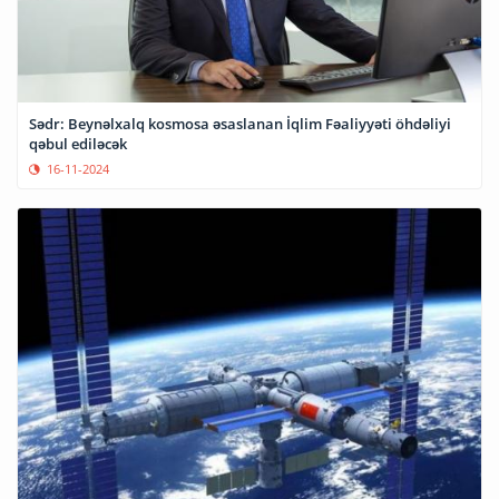
Sədr: Beynəlxalq kosmosa əsaslanan İqlim Fəaliyyəti öhdəliyi
qəbul ediləcək
16-11-2024