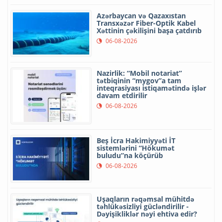
Azərbaycan və Qazaxıstan
Transxəzər Fiber-Optik Kabel
Xəttinin çəkilişini başa çatdırıb
06-08-2026
Nazirlik: “Mobil notariat”
tətbiqinin “mygov”a tam
inteqrasiyası istiqamətində işlər
davam etdirilir
06-08-2026
Beş İcra Hakimiyyəti İT
sistemlərini “Hökumət
buludu”na köçürüb
06-08-2026
Uşaqların rəqəmsal mühitdə
təhlükəsizliyi gücləndirilir -
Dəyişikliklər nəyi ehtiva edir?