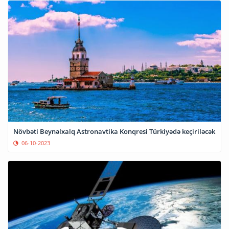
Növbəti Beynəlxalq Astronavtika Konqresi Türkiyədə keçiriləcək
06-10-2023