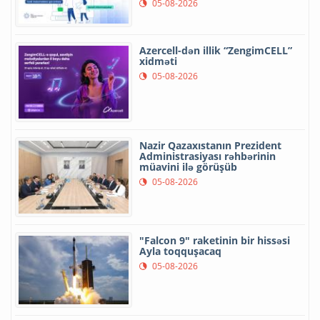
05-08-2026
Azercell-dən illik “ZengimCELL”
xidməti
05-08-2026
Nazir Qazaxıstanın Prezident
Administrasiyası rəhbərinin
müavini ilə görüşüb
05-08-2026
"Falcon 9" raketinin bir hissəsi
Ayla toqquşacaq
05-08-2026