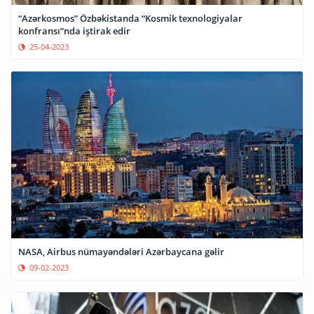
“Azərkosmos” Özbəkistanda “Kosmik texnologiyalar
konfransı”nda iştirak edir
25-04-2023
NASA, Airbus nümayəndələri Azərbaycana gəlir
09-02-2023