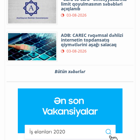
limit qoyulmasının səbəbləri
açıqlanıb
03-08-2026
ADB: CAREC rəqəmsal dəhlizi
internetin topdansatış
qiymətlərini aşağı salacaq
03-08-2026
Bütün xəbərlər