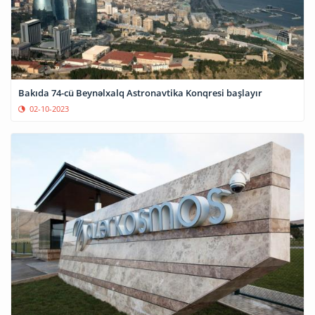
Bakıda 74-cü Beynəlxalq Astronavtika Konqresi başlayır
02-10-2023