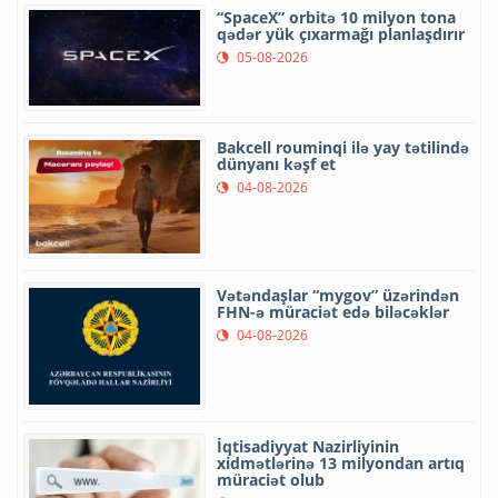
“SpaceX” orbitə 10 milyon tona
qədər yük çıxarmağı planlaşdırır
05-08-2026
Bakcell rouminqi ilə yay tətilində
dünyanı kəşf et
04-08-2026
Vətəndaşlar “mygov” üzərindən
FHN-ə müraciət edə biləcəklər
04-08-2026
İqtisadiyyat Nazirliyinin
xidmətlərinə 13 milyondan artıq
müraciət olub