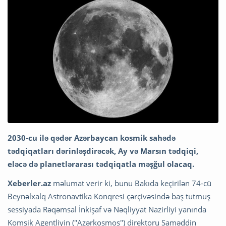
2030-cu ilə qədər Azərbaycan kosmik sahədə
tədqiqatları dərinləşdirəcək, Ay və Marsın tədqiqi,
eləcə də planetlərarası tədqiqatla məşğul olacaq.
Xeberler.az
məlumat verir ki, bunu Bakıda keçirilən 74-cü
Beynəlxalq Astronavtika Konqresi çərçivəsində baş tutmuş
sessiyada Rəqəmsal İnkişaf və Nəqliyyat Nazirliyi yanında
Komsik Agentliyin ("Azərkosmos") direktoru Saməddin