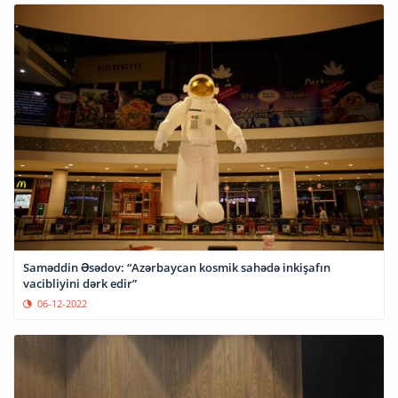
Saməddin Əsədov: “Azərbaycan kosmik sahədə inkişafın
vacibliyini dərk edir”
06-12-2022