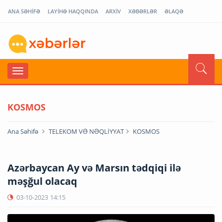
ANA SƏHİFƏ
LAYİHƏ HAQQINDA
ARXİV
XƏBƏRLƏR
ƏLAQƏ
KOSMOS
Ana Səhifə
TELEKOM VƏ NƏQLİYYAT
KOSMOS
Azərbaycan Ay və Marsın tədqiqi ilə
məşğul olacaq
03-10-2023
14:15