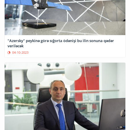
"Azersky" peykinə görə sığorta ödənişi bu ilin sonuna qədər
veriləcək
04-10-2023