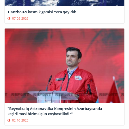
Tianzhou-9 kosmik gəmisi Yerə qayıdıb
07-05-2026
"Beynəlxalq Astronavtika Konqresinin Azərbaycanda
keçirilməsi bizim üçün xoşbəxtlikdir"
02-10-2023