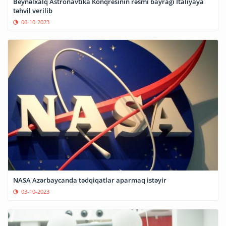
Beynəlxalq Astronavtika Konqresinin rəsmi bayrağı İtaliyaya
təhvil verilib
06-10-2023
NASA Azərbaycanda tədqiqatlar aparmaq istəyir
03-10-2023