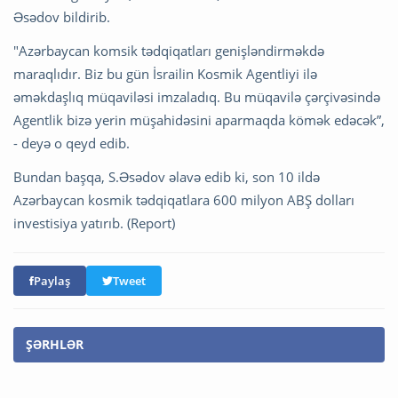
Əsədov bildirib.
"Azərbaycan komsik tədqiqatları genişləndirməkdə
maraqlıdır. Biz bu gün İsrailin Kosmik Agentliyi ilə
əməkdaşlıq müqaviləsi imzaladıq. Bu müqavilə çərçivəsində
Agentlik bizə yerin müşahidəsini aparmaqda kömək edəcək”,
- deyə o qeyd edib.
Bundan başqa, S.Əsədov əlavə edib ki, son 10 ildə
Azərbaycan kosmik tədqiqatlara 600 milyon ABŞ dolları
investisiya yatırıb. (Report)
Paylaş
Tweet
ŞƏRHLƏR