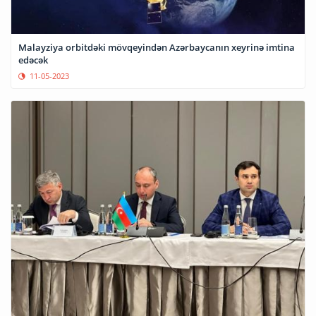
Malayziya orbitdəki mövqeyindən Azərbaycanın xeyrinə imtina
edəcək
11-05-2023