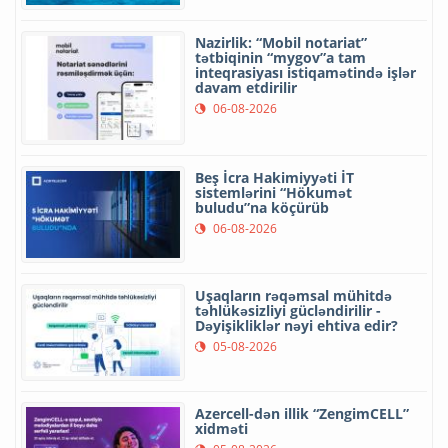
Nazirlik: “Mobil notariat”
tətbiqinin “mygov”a tam
inteqrasiyası istiqamətində işlər
davam etdirilir
06-08-2026
Beş İcra Hakimiyyəti İT
sistemlərini “Hökumət
buludu”na köçürüb
06-08-2026
Uşaqların rəqəmsal mühitdə
təhlükəsizliyi gücləndirilir -
Dəyişikliklər nəyi ehtiva edir?
05-08-2026
Azercell-dən illik “ZengimCELL”
xidməti