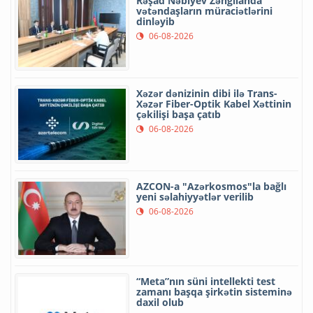
Rəşad Nəbiyev Zəngilanda
vətəndaşların müraciətlərini
dinləyib
06-08-2026
Xəzər dənizinin dibi ilə Trans-
Xəzər Fiber-Optik Kabel Xəttinin
çəkilişi başa çatıb
06-08-2026
AZCON-a "Azərkosmos"la bağlı
yeni səlahiyyətlər verilib
06-08-2026
“Meta”nın süni intellekti test
zamanı başqa şirkətin sisteminə
daxil olub