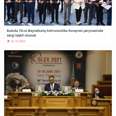
Bakıda 74-cü Beynəlxalq Astronavtika Konqresi çərçivəsində
sərgi təşkil olunub
02-10-2023