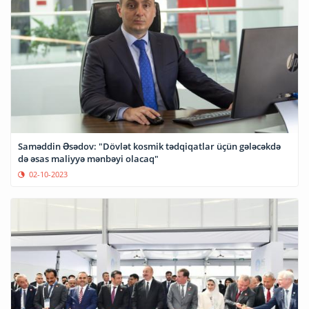
Saməddin Əsədov: "Dövlət kosmik tədqiqatlar üçün gələcəkdə
də əsas maliyyə mənbəyi olacaq"
02-10-2023