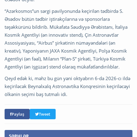
“Azərkosmos”un sərgi pavilyonunda keçirilən tədbirdə S.
Əsədov bütün tədbir iştirakçılarına və sponsorlara
təşəkkürünü bildirib. Mükafata Səudiyyə Ərəbistanı, İtaliya
Kosmik Agentliyi (ən innovativ stend), Çin Astronavtlar
Assosiyasiyası, “Airbus” şirkətinin nümayəndələri (ən
kreativ), Yaponiyanın JAXA Kosmik Agentliyi, Polşa Kosmik
Agentliyi (ən fəal), Milanın “Plan-S” şirkəti, Türkiyə Kosmik
Agentliyi (ən işgüzar) stend olaraq mükafatlandırılıblar.
Qeyd edək ki, məhz bu gün yəni oktyabrın 6-da 2026-cı ildə
keçiriləcək Beynəlxalq Astronavtika Konqresinin keçiriləcəyi
ölkənin seçimi baş tutmalı idi.
Paylaş
Tweet
ŞƏRHLƏR