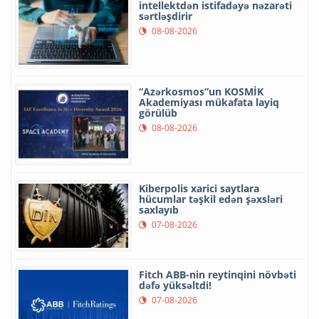
intellektdən istifadəyə nəzarəti
sərtləşdirir
08-08-2026
“Azərkosmos”un KOSMİK
Akademiyası mükafata layiq
görülüb
08-08-2026
Kiberpolis xarici saytlara
hücumlar təşkil edən şəxsləri
saxlayıb
07-08-2026
Fitch ABB-nin reytinqini növbəti
dəfə yüksəltdi!
07-08-2026