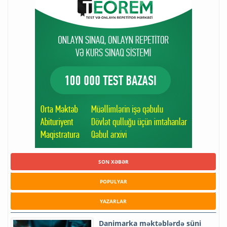
SON XƏBƏR
POPULYAR
YAZARLAR
Danimarka məktəblərdə süni