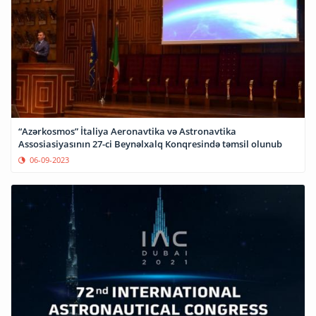
“Azərkosmos” İtaliya Aeronavtika və Astronavtika
Assosiasiyasının 27-ci Beynəlxalq Konqresində təmsil olunub
06-09-2023