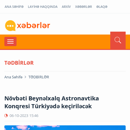
ANA SƏHİFƏ
LAYİHƏ HAQQINDA
ARXİV
XƏBƏRLƏR
ƏLAQƏ
TƏDBİRLƏR
Ana Səhifə
TƏDBİRLƏR
Növbəti Beynəlxalq Astronavtika
Konqresi Türkiyədə keçiriləcək
06-10-2023
15:46