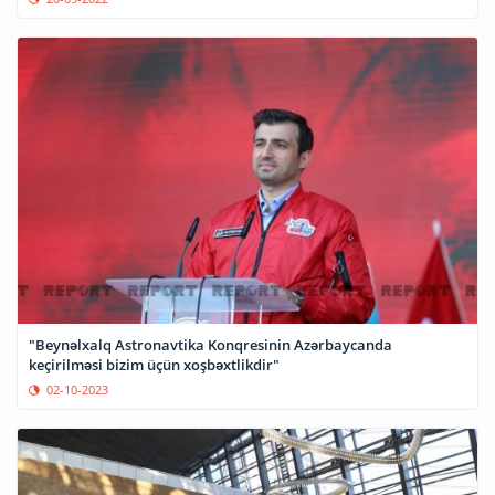
"Beynəlxalq Astronavtika Konqresinin Azərbaycanda
keçirilməsi bizim üçün xoşbəxtlikdir"
02-10-2023