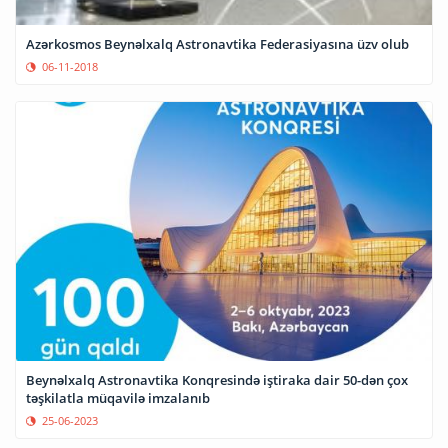
Azərkosmos Beynəlxalq Astronavtika Federasiyasına üzv olub
06-11-2018
Beynəlxalq Astronavtika Konqresində iştiraka dair 50-dən çox
təşkilatla müqavilə imzalanıb
25-06-2023