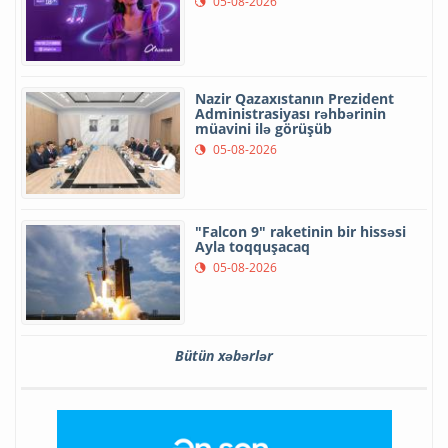
05-08-2026
Nazir Qazaxıstanın Prezident
Administrasiyası rəhbərinin
müavini ilə görüşüb
05-08-2026
"Falcon 9" raketinin bir hissəsi
Ayla toqquşacaq
05-08-2026
Bütün xəbərlər