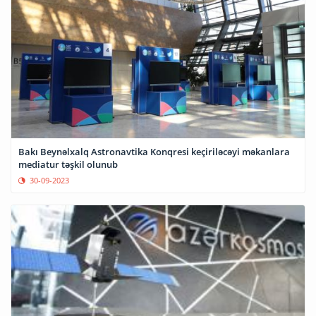
Bakı Beynəlxalq Astronavtika Konqresi keçiriləcəyi məkanlara
mediatur təşkil olunub
30-09-2023