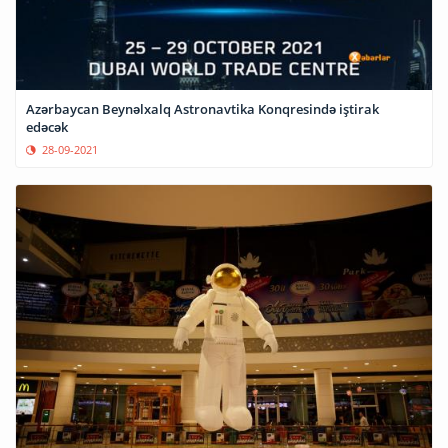
Azərbaycan Beynəlxalq Astronavtika Konqresində iştirak
edəcək
28-09-2021