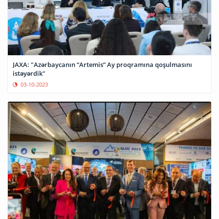
JAXA: "Azərbaycanın “Artemis” Ay proqramına qoşulmasını
istəyərdik"
03-10-2023