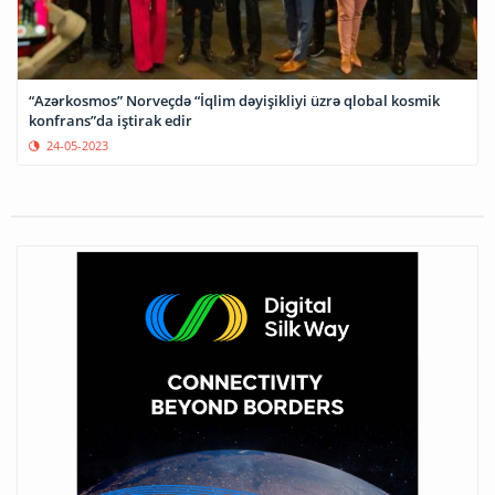
“Azərkosmos” Norveçdə “İqlim dəyişikliyi üzrə qlobal kosmik
konfrans”da iştirak edir
24-05-2023