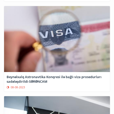
Beynəlxalq Astronavtika Konqresi ilə bağlı viza prosedurları
sadələşdirildi-SƏRƏNCAM
08-08-2023