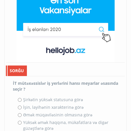
SORĞU
İT mütəxəssislər iş yerlərini hansı meyarlar əsasında
seçir ?
Şirkətin yüksək statusuna görə
İşin, layihənin xarakterinə görə
Əmək müqaviləsinin olmasına görə
Yüksək əmək haqqına, mükafatlara və digər
güzəştlərə görə