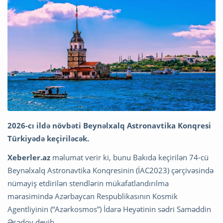
2026-cı ildə növbəti Beynəlxalq Astronavtika Konqresi
Türkiyədə keçiriləcək.
Xeberler.az
məlumat verir ki, bunu Bakıda keçirilən 74-cü
Beynəlxalq Astronavtika Konqresinin (İAC2023) çərçivəsində
nümayiş etdirilən stendlərin mükafatlandırılma
mərasimində Azərbaycan Respublikasının Kosmik
Agentliyinin (“Azərkosmos”) İdarə Heyətinin sədri Saməddin
Əsədov deyib.