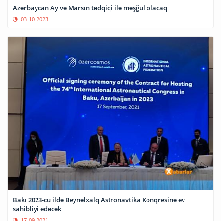
Azərbaycan Ay və Marsın tədqiqi ilə məşğul olacaq
03-10-2023
Bakı 2023-cü ildə Beynəlxalq Astronavtika Konqresinə ev
sahibliyi edəcək
17-09-2021