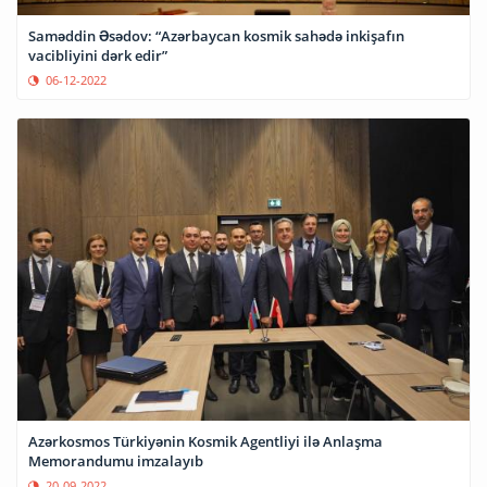
Saməddin Əsədov: “Azərbaycan kosmik sahədə inkişafın
vacibliyini dərk edir”
06-12-2022
Azərkosmos Türkiyənin Kosmik Agentliyi ilə Anlaşma
Memorandumu imzalayıb
20-09-2022