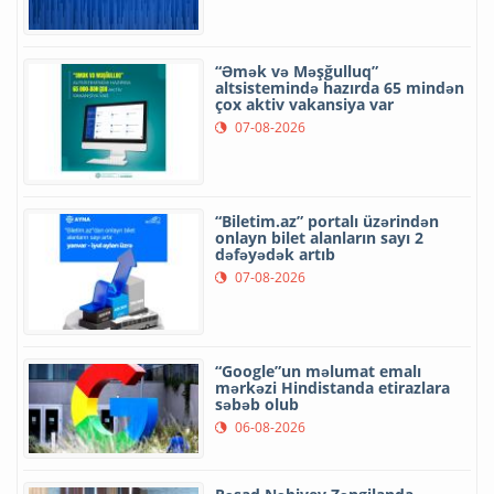
“Əmək və Məşğulluq”
altsistemində hazırda 65 mindən
çox aktiv vakansiya var
07-08-2026
“Biletim.az” portalı üzərindən
onlayn bilet alanların sayı 2
dəfəyədək artıb
07-08-2026
“Google”un məlumat emalı
mərkəzi Hindistanda etirazlara
səbəb olub
06-08-2026