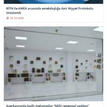
RİTN ilə AMEA arasında əməkdaşlığa dair Niyyət Protokolu
imzalanıb
29-10-2009
Azərbaycanla bağlı məlumatlar “Milli rəqəmsal yaddaş”