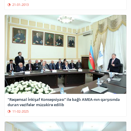
21-01-2013
"Rəqəmsal İnkişaf Konsepsiyası” ilə bağlı AMEA-nın qarşısında
duran vəzifələr müzakirə edilib
11-02-2025