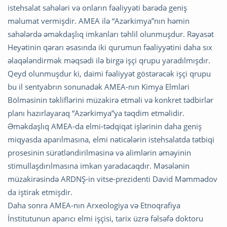
istehsalat sahələri və onların fəaliyyəti barədə geniş
məlumat vermişdir. AMEA ilə “Azərkimya”nın həmin
sahələrdə əməkdaşlıq imkanları təhlil olunmuşdur. Rəyasət
Heyətinin qərarı əsasında iki qurumun fəaliyyətini daha sıx
əlaqələndirmək məqsədi ilə birgə işçi qrupu yaradılmışdır.
Qeyd olunmuşdur ki, daimi fəaliyyət göstərəcək işçi qrupu
bu il sentyabrın sonunadək AMEA-nın Kimya Elmləri
Bölməsinin təkliflərini müzakirə etməli və konkret tədbirlər
planı hazırlayaraq “Azərkimya”ya təqdim etməlidir.
Əməkdaşlıq AMEA-da elmi-tədqiqat işlərinin daha geniş
miqyasda aparılmasına, elmi nəticələrin istehsalatda tətbiqi
prosesinin sürətləndirilməsinə və alimlərin əməyinin
stimullaşdırılmasına imkan yaradacaqdır. Məsələnin
müzakirəsində ARDNŞ-in vitse-prezidenti David Məmmədov
da iştirak etmişdir.
Daha sonra AMEA-nın Arxeologiya və Etnoqrafiya
İnstitutunun aparıcı elmi işçisi, tarix üzrə fəlsəfə doktoru