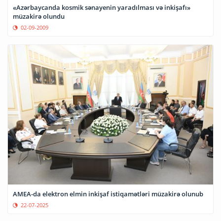
«Azərbaycanda kosmik sənayenin yaradılması və inkişafı»
müzakirə olundu
02-09-2009
AMEA-da elektron elmin inkişaf istiqamətləri müzakirə olunub
22-07-2025