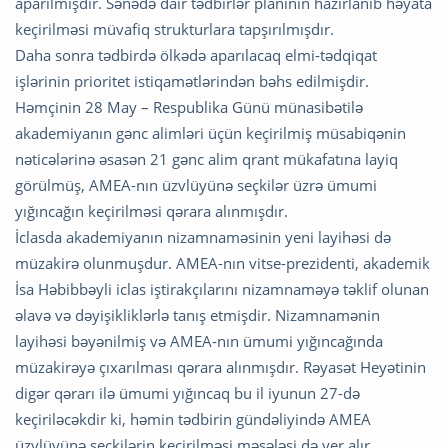
aparılmışdır. Sənədə dair tədbirlər planının hazırlanıb həyata
keçirilməsi müvafiq strukturlara tapşırılmışdır.
Daha sonra tədbirdə ölkədə aparılacaq elmi-tədqiqat
işlərinin prioritet istiqamətlərindən bəhs edilmişdir.
Həmçinin 28 May – Respublika Günü münasibətilə
akademiyanın gənc alimləri üçün keçirilmiş müsabiqənin
nəticələrinə əsasən 21 gənc alim qrant mükafatına layiq
görülmüş, AMEA-nın üzvlüyünə seçkilər üzrə ümumi
yığıncağın keçirilməsi qərara alınmışdır.
İclasda akademiyanın nizamnaməsinin yeni layihəsi də
müzakirə olunmuşdur. AMEA-nın vitse-prezidenti, akademik
İsa Həbibbəyli iclas iştirakçılarını nizamnaməyə təklif olunan
əlavə və dəyişikliklərlə tanış etmişdir. Nizamnamənin
layihəsi bəyənilmiş və AMEA-nın ümumi yığıncağında
müzakirəyə çıxarılması qərara alınmışdır. Rəyasət Heyətinin
digər qərarı ilə ümumi yığıncaq bu il iyunun 27-də
keçiriləcəkdir ki, həmin tədbirin gündəliyində AMEA
üzvlüyünə seçkilərin keçirilməsi məsələsi də yer alır.