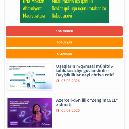
SON XƏBƏR
POPULYAR
YAZARLAR
Uşaqların rəqəmsal mühitdə
təhlükəsizliyi gücləndirilir -
Dəyişikliklər nəyi ehtiva edir?
05-08-2026
Azercell-dən illik “ZengimCELL”
xidməti
05-08-2026