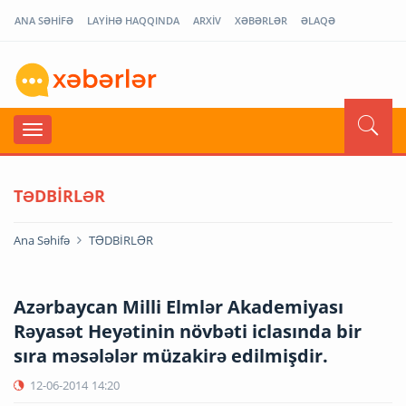
ANA SƏHİFƏ
LAYİHƏ HAQQINDA
ARXİV
XƏBƏRLƏR
ƏLAQƏ
TƏDBİRLƏR
Ana Səhifə
TƏDBİRLƏR
Azərbaycan Milli Elmlər Akademiyası
Rəyasət Heyətinin növbəti iclasında bir
sıra məsələlər müzakirə edilmişdir.
12-06-2014
14:20