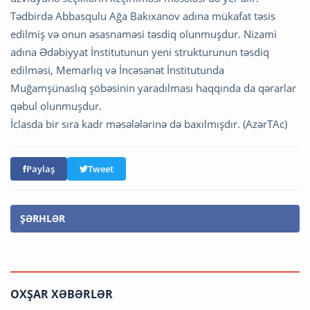
Tədbirdə Abbasqulu Ağa Bakıxanov adına mükafat təsis
edilmiş və onun əsasnaməsi təsdiq olunmuşdur. Nizami
adına Ədəbiyyat İnstitutunun yeni strukturunun təsdiq
edilməsi, Memarlıq və İncəsənət İnstitutunda
Muğamşünaslıq şöbəsinin yaradılması haqqında da qərarlar
qəbul olunmuşdur.
İclasda bir sıra kadr məsələlərinə də baxılmışdır. (AzərTAc)
Paylaş
Tweet
ŞƏRHLƏR
OXŞAR XƏBƏRLƏR