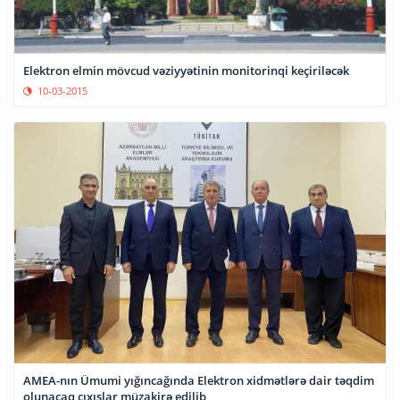
Elektron elmin mövcud vəziyyətinin monitorinqi keçiriləcək
10-03-2015
AMEA-nın Ümumi yığıncağında Elektron xidmətlərə dair təqdim
olunacaq çıxışlar müzakirə edilib