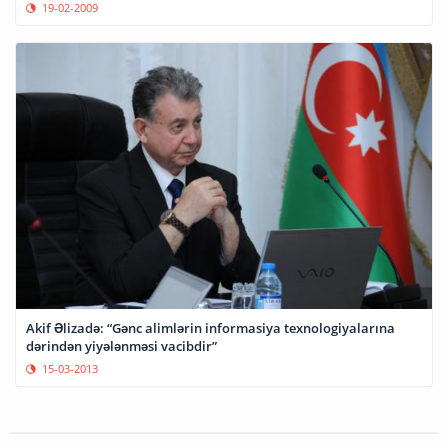
19-02-2009
Akif Əlizadə: “Gənc alimlərin informasiya texnologiyalarına
dərindən yiyələnməsi vacibdir”
15-03-2013