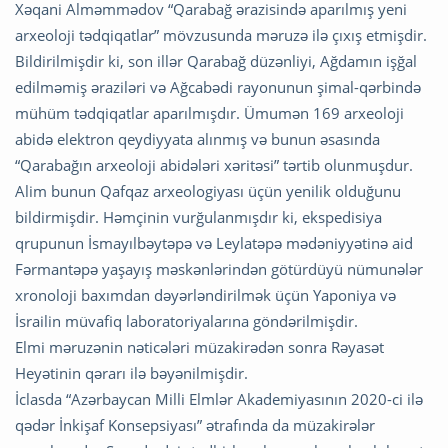
Xəqani Alməmmədov “Qarabağ ərazisində aparılmış yeni
arxeoloji tədqiqatlar” mövzusunda məruzə ilə çıxış etmişdir.
Bildirilmişdir ki, son illər Qarabağ düzənliyi, Ağdamın işğal
edilməmiş əraziləri və Ağcabədi rayonunun şimal-qərbində
mühüm tədqiqatlar aparılmışdır. Ümumən 169 arxeoloji
abidə elektron qeydiyyata alınmış və bunun əsasında
“Qarabağın arxeoloji abidələri xəritəsi” tərtib olunmuşdur.
Alim bunun Qafqaz arxeologiyası üçün yenilik olduğunu
bildirmişdir. Həmçinin vurğulanmışdır ki, ekspedisiya
qrupunun İsmayılbəytəpə və Leylatəpə mədəniyyətinə aid
Fərmantəpə yaşayış məskənlərindən götürdüyü nümunələr
xronoloji baxımdan dəyərləndirilmək üçün Yaponiya və
İsrailin müvafiq laboratoriyalarına göndərilmişdir.
Elmi məruzənin nəticələri müzakirədən sonra Rəyasət
Heyətinin qərarı ilə bəyənilmişdir.
İclasda “Azərbaycan Milli Elmlər Akademiyasının 2020-ci ilə
qədər İnkişaf Konsepsiyası” ətrafında da müzakirələr