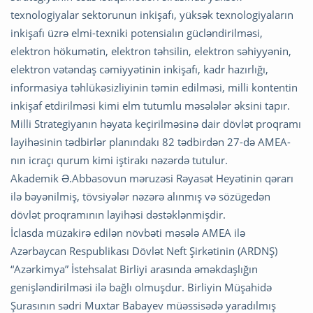
texnologiyalar sektorunun inkişafı, yüksək texnologiyaların
inkişafı üzrə elmi-texniki potensialın gücləndirilməsi,
elektron hökumətin, elektron təhsilin, elektron səhiyyənin,
elektron vətəndaş cəmiyyətinin inkişafı, kadr hazırlığı,
informasiya təhlükəsizliyinin təmin edilməsi, milli kontentin
inkişaf etdirilməsi kimi elm tutumlu məsələlər əksini tapır.
Milli Strategiyanın həyata keçirilməsinə dair dövlət proqramı
layihəsinin tədbirlər planındakı 82 tədbirdən 27-də AMEA-
nın icraçı qurum kimi iştirakı nəzərdə tutulur.
Akademik Ə.Abbasovun məruzəsi Rəyasət Heyətinin qərarı
ilə bəyənilmiş, tövsiyələr nəzərə alınmış və sözügedən
dövlət proqramının layihəsi dəstəklənmişdir.
İclasda müzakirə edilən növbəti məsələ AMEA ilə
Azərbaycan Respublikası Dövlət Neft Şirkətinin (ARDNŞ)
“Azərkimya” İstehsalat Birliyi arasında əməkdaşlığın
genişləndirilməsi ilə bağlı olmuşdur. Birliyin Müşahidə
Şurasının sədri Muxtar Babayev müəssisədə yaradılmış