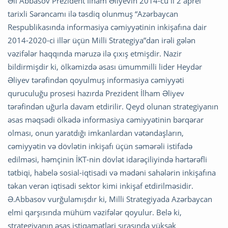
Əli Abbasov Prezident İlham Əliyevin 2014-cü il 2 aprel
tarixli Sərəncamı ilə təsdiq olunmuş “Azərbaycan
Respublikasında informasiya cəmiyyətinin inkişafına dair
2014-2020-ci illər üçün Milli Strategiya”dan irəli gələn
vəzifələr haqqında məruzə ilə çıxış etmişdir. Nazir
bildirmişdir ki, ölkəmizdə əsası ümummilli lider Heydər
Əliyev tərəfindən qoyulmuş informasiya cəmiyyəti
quruculuğu prosesi hazırda Prezident İlham Əliyev
tərəfindən uğurla davam etdirilir. Qeyd olunan strategiyanın
əsas məqsədi ölkədə informasiya cəmiyyətinin bərqərar
olması, onun yaratdığı imkanlardan vətəndaşların,
cəmiyyətin və dövlətin inkişafı üçün səmərəli istifadə
edilməsi, həmçinin İKT-nin dövlət idarəçiliyində hərtərəfli
tətbiqi, habelə sosial-iqtisadi və mədəni sahələrin inkişafına
təkan verən iqtisadi sektor kimi inkişaf etdirilməsidir.
Ə.Abbasov vurğulamışdır ki, Milli Strategiyada Azərbaycan
elmi qarşısında mühüm vəzifələr qoyulur. Belə ki,
strategiyanın əsas istiqamətləri sırasında yüksək