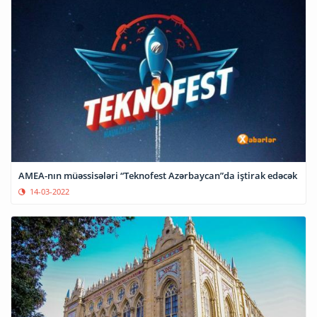
AMEA-nın müəssisələri “Teknofest Azərbaycan”da iştirak edəcək
14-03-2022