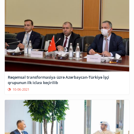
Rəqəmsal transformasiya üzrə Azərbaycan-Türkiyə İşçi
qrupunun ilk iclası keçirilib
10-06-2021