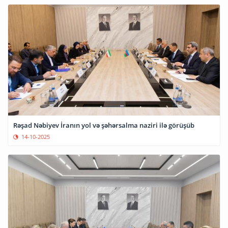
Rəşad Nəbiyev İranın yol və şəhərsalma naziri ilə görüşüb
14-10-2025