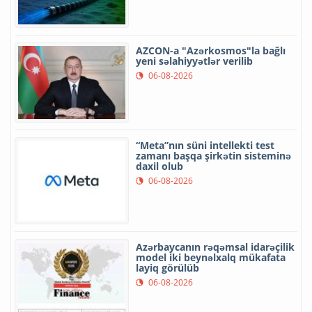
AZCON-a "Azərkosmos"la bağlı
yeni səlahiyyətlər verilib
06-08-2026
“Meta”nın süni intellekti test
zamanı başqa şirkətin sisteminə
daxil olub
06-08-2026
Azərbaycanın rəqəmsal idarəçilik
model iki beynəlxalq mükafata
layiq görülüb
06-08-2026