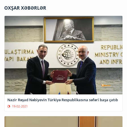
OXŞAR XƏBƏRLƏR
Nazir Rəşad Nəbiyevin Türkiyə Respublikasına səfəri başa çatıb
19-02-2021