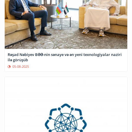
Rəşad Nəbiyev BƏƏ-nin sənaye və ən yeni texnologiyalar naziri
ilə görüşüb
05-08-2025