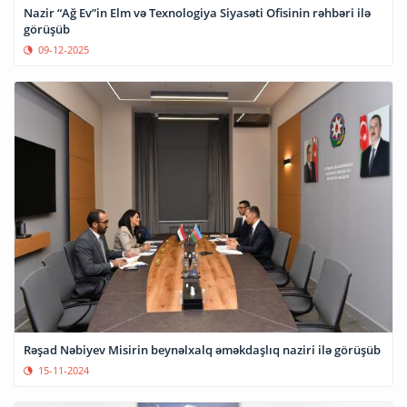
Nazir “Ağ Ev”in Elm və Texnologiya Siyasəti Ofisinin rəhbəri ilə
görüşüb
09-12-2025
Rəşad Nəbiyev Misirin beynəlxalq əməkdaşlıq naziri ilə görüşüb
15-11-2024