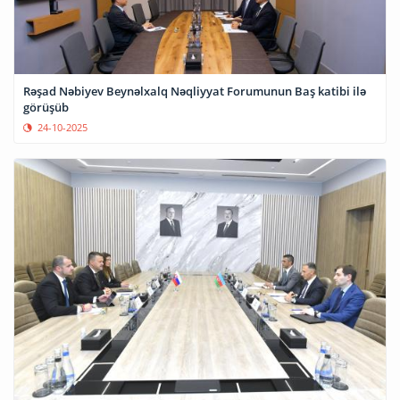
Rəşad Nəbiyev Beynəlxalq Nəqliyyat Forumunun Baş katibi ilə
görüşüb
24-10-2025