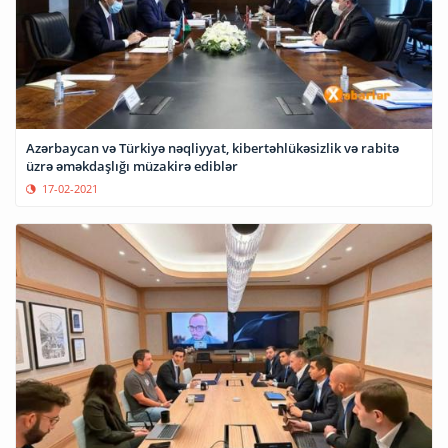
Azərbaycan və Türkiyə nəqliyyat, kibertəhlükəsizlik və rabitə
üzrə əməkdaşlığı müzakirə ediblər
17-02-2021