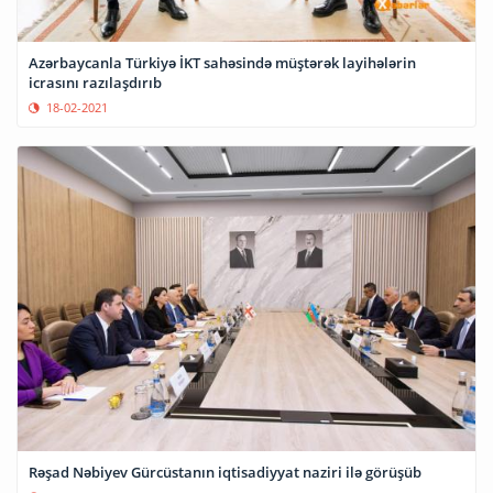
Azərbaycanla Türkiyə İKT sahəsində müştərək layihələrin
icrasını razılaşdırıb
18-02-2021
Rəşad Nəbiyev Gürcüstanın iqtisadiyyat naziri ilə görüşüb