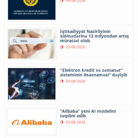
04-08-2026
İqtisadiyyat Nazirliyinin
xidmətlərinə 13 milyondan artıq
müraciət olub
03-08-2026
"Elektron kredit və zəmanət"
sisteminin Əsasnaməsi" dəyişib
03-08-2026
“Alibaba” yeni AI modelini
təqdim edib
03-08-2026