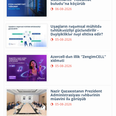
buludu”na köçürüb
06-08-2026
Uşaqların rəqəmsal mühitdə
təhlükəsizliyi gücləndirilir -
Dəyişikliklər nəyi ehtiva edir?
05-08-2026
Azercell-dən illik “ZengimCELL”
xidməti
05-08-2026
Nazir Qazaxıstanın Prezident
Administrasiyası rəhbərinin
müavini ilə görüşüb
05-08-2026