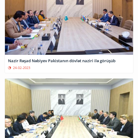
Nazir Rəşad Nəbiyev Pakistanın dövlət naziri ilə görüşüb
24-02-2023