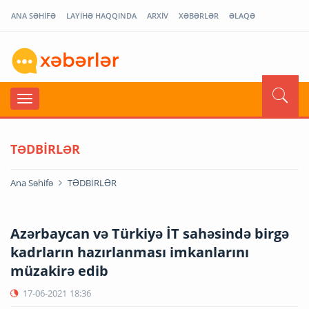
ANA SƏHİFƏ
LAYİHƏ HAQQINDA
ARXİV
XƏBƏRLƏR
ƏLAQƏ
TƏDBİRLƏR
Ana Səhifə
TƏDBİRLƏR
Azərbaycan və Türkiyə İT sahəsində birgə
kadrların hazırlanması imkanlarını
müzakirə edib
17-06-2021
18:36