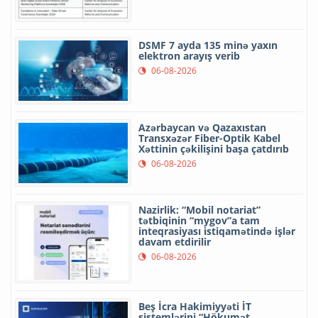
DSMF 7 ayda 135 minə yaxın
elektron arayış verib
06-08-2026
Azərbaycan və Qazaxıstan
Transxəzər Fiber-Optik Kabel
Xəttinin çəkilişini başa çatdırıb
06-08-2026
Nazirlik: “Mobil notariat”
tətbiqinin “mygov”a tam
inteqrasiyası istiqamətində işlər
davam etdirilir
06-08-2026
Beş İcra Hakimiyyəti İT
sistemlərini “Hökumət