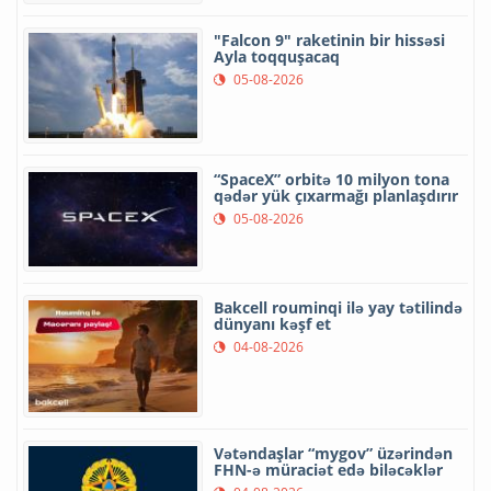
"Falcon 9" raketinin bir hissəsi
Ayla toqquşacaq
05-08-2026
“SpaceX” orbitə 10 milyon tona
qədər yük çıxarmağı planlaşdırır
05-08-2026
Bakcell rouminqi ilə yay tətilində
dünyanı kəşf et
04-08-2026
Vətəndaşlar “mygov” üzərindən
FHN-ə müraciət edə biləcəklər