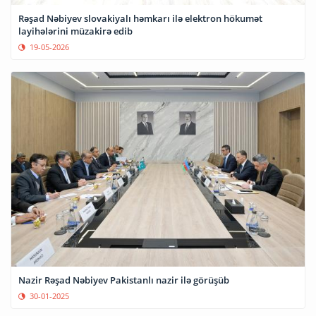
Rəşad Nəbiyev slovakiyalı həmkarı ilə elektron hökumət
layihələrini müzakirə edib
19-05-2026
Nazir Rəşad Nəbiyev Pakistanlı nazir ilə görüşüb
30-01-2025