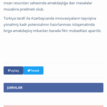
insan resursları sahəsində əməkdaşlığa dair məsələlər
müzakirə predmeti olub.
Türkiyə tərəfi ilə Azərbaycanda innovasiyaların təşviqinə
yönəlmiş kadr potensialının hazırlanması istiqamətində
birgə əməkdaşlıq imkanları barədə fikir mübadiləsi aparılıb.
Paylaş
Tweet
ŞƏRHLƏR