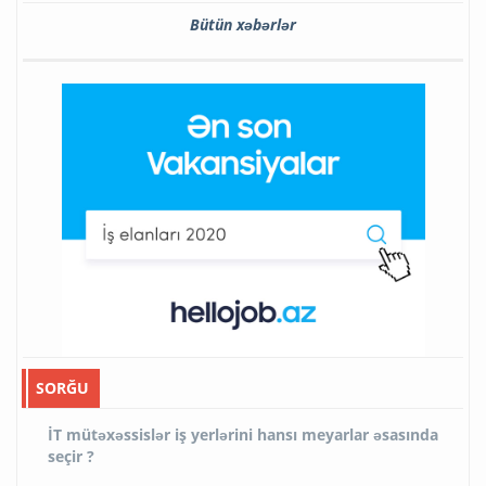
Bütün xəbərlər
SORĞU
İT mütəxəssislər iş yerlərini hansı meyarlar əsasında
seçir ?