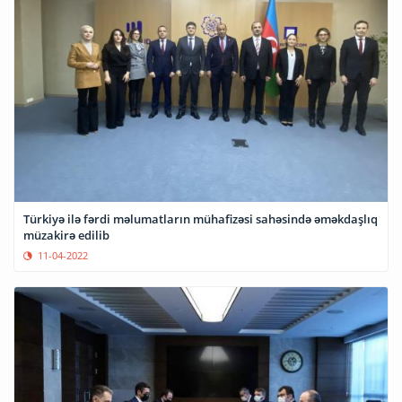
Türkiyə ilə fərdi məlumatların mühafizəsi sahəsində əməkdaşlıq
müzakirə edilib
11-04-2022