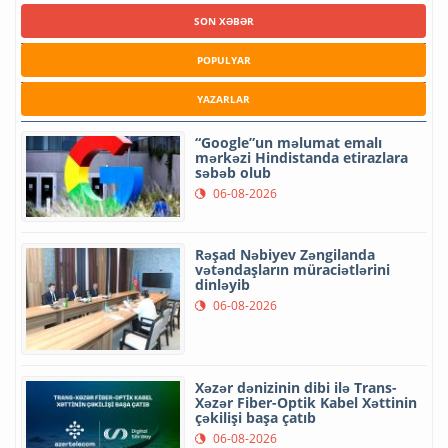
SON XƏBƏR
POPULYAR
YAZARLAR
“Google”un məlumat emalı
mərkəzi Hindistanda etirazlara
səbəb olub
06-08-2026
Rəşad Nəbiyev Zəngilanda
vətəndaşların müraciətlərini
dinləyib
06-08-2026
Xəzər dənizinin dibi ilə Trans-
Xəzər Fiber-Optik Kabel Xəttinin
çəkilişi başa çatıb
06-08-2026