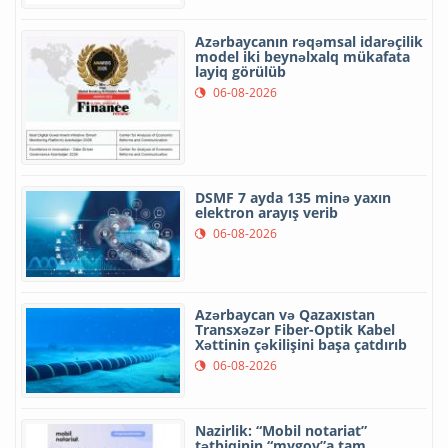
Azərbaycanın rəqəmsal idarəçilik
model iki beynəlxalq mükafata
layiq görülüb
06-08-2026
DSMF 7 ayda 135 minə yaxın
elektron arayış verib
06-08-2026
Azərbaycan və Qazaxıstan
Transxəzər Fiber-Optik Kabel
Xəttinin çəkilişini başa çatdırıb
06-08-2026
Nazirlik: “Mobil notariat”
tətbiqinin “mygov”a tam