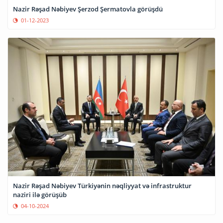
Nazir Rəşad Nəbiyev Şerzod Şermatovla görüşdü
01-12-2023
Nazir Rəşad Nəbiyev Türkiyənin nəqliyyat və infrastruktur
naziri ilə görüşüb
04-10-2024