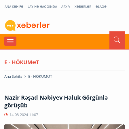
ANA SƏHİFƏ
LAYİHƏ HAQQINDA
ARXİV
XƏBƏRLƏR
ƏLAQƏ
E - HÖKUMƏT
Ana Səhifə
E - HÖKUMƏT
Nazir Rəşad Nəbiyev Haluk Görgünlə
görüşüb
14-08-2024
11:07