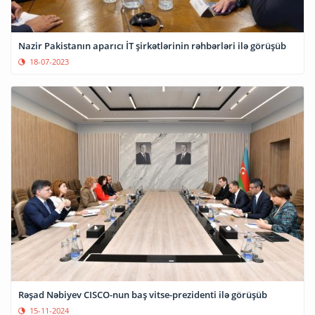
Nazir Pakistanın aparıcı İT şirkətlərinin rəhbərləri ilə görüşüb
18-07-2023
Rəşad Nəbiyev CISCO-nun baş vitse-prezidenti ilə görüşüb
15-11-2024