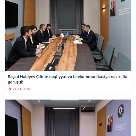
Rəşad Nəbiyev Çilinin nəqliyyat və telekommunikasiya naziri ilə
görüşüb
21-11-2024