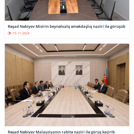
Rəşad Nəbiyev Misirin beynəlxalq əməkdaşlıq naziri ilə görüşüb
15-11-2024
Rəşad Nəbiyev Malayziyanın rabitə naziri ilə görüş keçirib