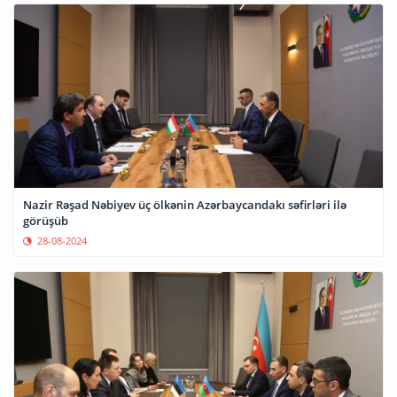
Nazir Rəşad Nəbiyev üç ölkənin Azərbaycandakı səfirləri ilə
görüşüb
28-08-2024