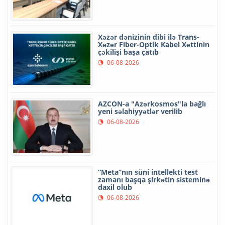
Xəzər dənizinin dibi ilə Trans-
Xəzər Fiber-Optik Kabel Xəttinin
çəkilişi başa çatıb
06-08-2026
AZCON-a "Azərkosmos"la bağlı
yeni səlahiyyətlər verilib
06-08-2026
“Meta”nın süni intellekti test
zamanı başqa şirkətin sisteminə
daxil olub
06-08-2026