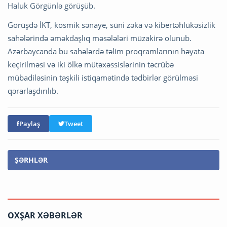
Haluk Görgünlə görüşüb.
Görüşdə İKT, kosmik sənaye, süni zəka və kibertəhlükəsizlik
sahələrində əməkdaşlıq məsələləri müzakirə olunub.
Azərbaycanda bu sahələrdə təlim proqramlarının həyata
keçirilməsi və iki ölkə mütəxəssislərinin təcrübə
mübadiləsinin təşkili istiqamətində tədbirlər görülməsi
qərarlaşdırılıb.
Paylaş
Tweet
ŞƏRHLƏR
OXŞAR XƏBƏRLƏR