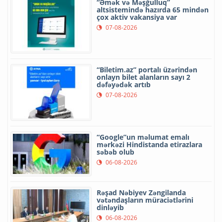
“Əmək və Məşğulluq”
altsistemində hazırda 65 mindən
çox aktiv vakansiya var
07-08-2026
“Biletim.az” portalı üzərindən
onlayn bilet alanların sayı 2
dəfəyədək artıb
07-08-2026
“Google”un məlumat emalı
mərkəzi Hindistanda etirazlara
səbəb olub
06-08-2026
Rəşad Nəbiyev Zəngilanda
vətəndaşların müraciətlərini
dinləyib
06-08-2026