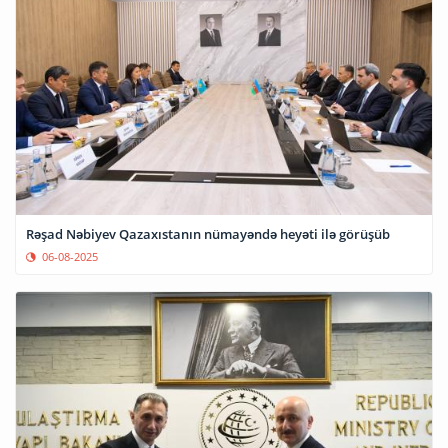
Rəşad Nəbiyev Qazaxıstanın nümayəndə heyəti ilə görüşüb
06-08-2025