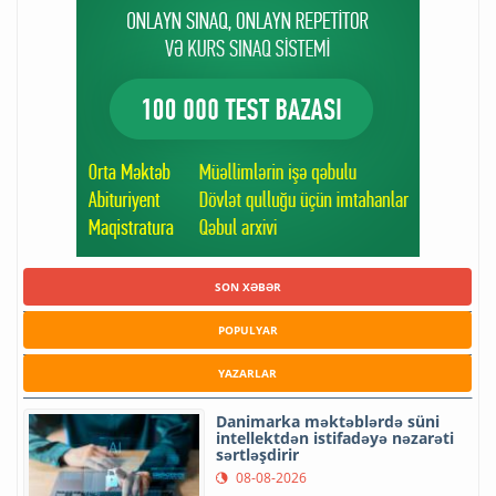
SON XƏBƏR
POPULYAR
YAZARLAR
Danimarka məktəblərdə süni
intellektdən istifadəyə nəzarəti
sərtləşdirir
08-08-2026