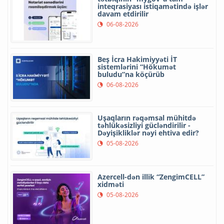
inteqrasiyası istiqamətində işlər
davam etdirilir
06-08-2026
Beş İcra Hakimiyyəti İT
sistemlərini “Hökumət
buludu”na köçürüb
06-08-2026
Uşaqların rəqəmsal mühitdə
təhlükəsizliyi gücləndirilir -
Dəyişikliklər nəyi ehtiva edir?
05-08-2026
Azercell-dən illik “ZengimCELL”
xidməti
05-08-2026