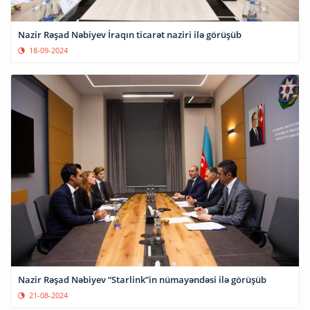
Nazir Rəşad Nəbiyev İraqın ticarət naziri ilə görüşüb
18-09-2024
Nazir Rəşad Nəbiyev “Starlink”in nümayəndəsi ilə görüşüb
21-08-2024