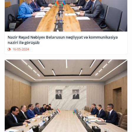
Nazir Rəşad Nəbiyev Belarusun nəqliyyat və kommunikasiya
naziri ilə görüşüb
16-05-2024