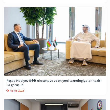
Rəşad Nəbiyev BƏƏ-nin sənaye və ən yeni texnologiyalar naziri
ilə görüşüb
05-08-2025