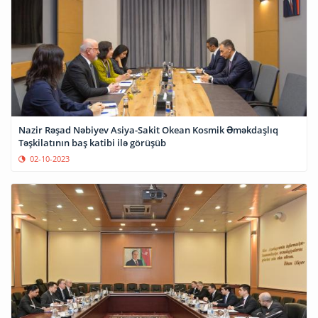
Nazir Rəşad Nəbiyev Asiya-Sakit Okean Kosmik Əməkdaşlıq
Təşkilatının baş katibi ilə görüşüb
02-10-2023