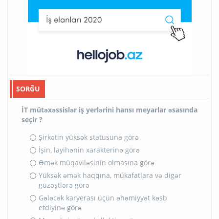
SORĞU
İT mütəxəssislər iş yerlərini hansı meyarlar əsasında
seçir ?
Şirkətin yüksək statusuna görə
İşin, layihənin xarakterinə görə
Əmək müqaviləsinin olmasına görə
Yüksək əmək haqqına, mükafatlara və digər
güzəştlərə görə
Gələcək karyerası üçün əhəmiyyət kəsb
etdiyinə görə