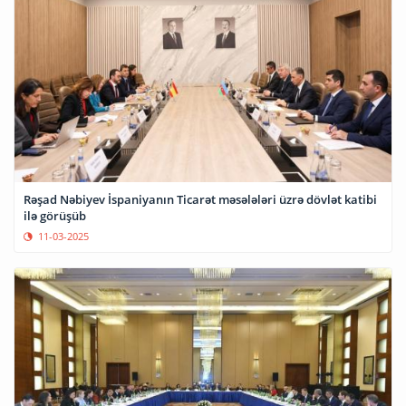
Rəşad Nəbiyev İspaniyanın Ticarət məsələləri üzrə dövlət katibi
ilə görüşüb
11-03-2025