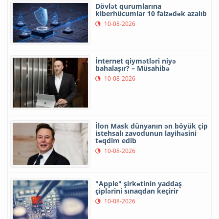
Dövlət qurumlarına
kiberhücumlar 10 faizədək azalıb
10-08-2026
İnternet qiymətləri niyə
bahalaşır? – Müsahibə
10-08-2026
İlon Mask dünyanın ən böyük çip
istehsalı zavodunun layihəsini
təqdim edib
10-08-2026
"Apple" şirkətinin yaddaş
çiplərini sınaqdan keçirir
10-08-2026