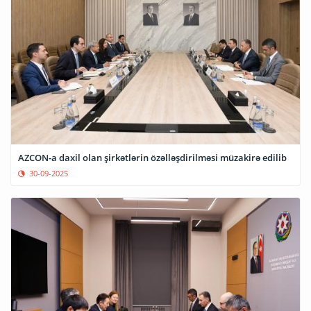
AZCON-a daxil olan şirkətlərin özəlləşdirilməsi müzakirə edilib
30-09-2025