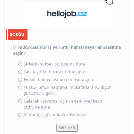
SORĞU
İT mütəxəssislər iş yerlərini hansı meyarlar əsasında
seçir ?
Şirkətin yüksək statusuna görə
İşin, layihənin xarakterinə görə
Əmək müqaviləsinin olmasına görə
Yüksək əmək haqqına, mükafatlara və digər
güzəştlərə görə
Gələcək karyerası üçün əhəmiyyət kəsb
etdiyinə görə
Maraqlı, işgüzar kollektivə görə