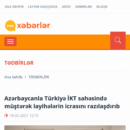
ANA SƏHİFƏ
LAYİHƏ HAQQINDA
ARXİV
XƏBƏRLƏR
ƏLAQƏ
TƏDBİRLƏR
Ana Səhifə
TƏDBİRLƏR
Azərbaycanla Türkiyə İKT sahəsində
müştərək layihələrin icrasını razılaşdırıb
18-02-2021
12:15