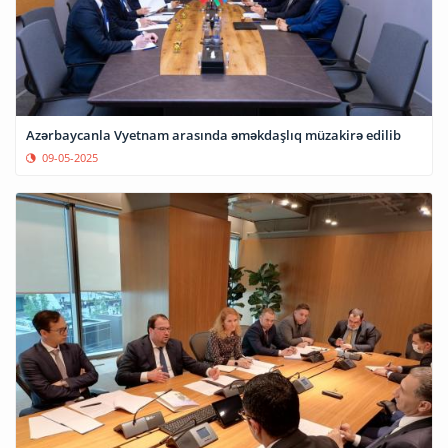
Azərbaycanla Vyetnam arasında əməkdaşlıq müzakirə edilib
09-05-2025