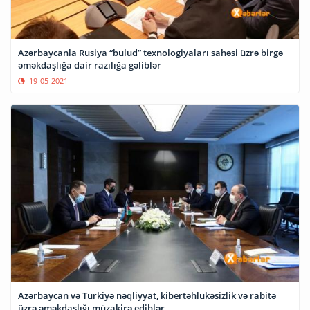
Azərbaycanla Rusiya “bulud” texnologiyaları sahəsi üzrə birgə
əməkdaşlığa dair razılığa gəliblər
19-05-2021
Azərbaycan və Türkiyə nəqliyyat, kibertəhlükəsizlik və rabitə
üzrə əməkdaşlığı müzakirə ediblər