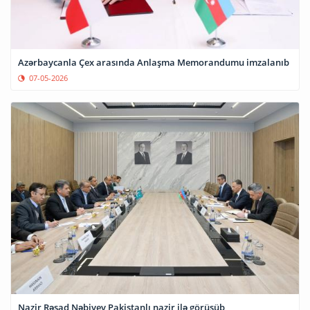
Azərbaycanla Çex arasında Anlaşma Memorandumu imzalanıb
07-05-2026
Nazir Rəşad Nəbiyev Pakistanlı nazir ilə görüşüb