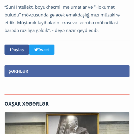
“Süni intellekt, böyükhəcmli məlumatlar və “Hökumət
buludu” mövzusunda gələcək əməkdaşlığımızı müzakirə
etdik. Müştərək layihələrin icrası və təcrübə mübadiləsi
barədə razılığa gəldik”, - deyə nazir qeyd edib.
Paylaş
Tweet
ŞƏRHLƏR
OXŞAR XƏBƏRLƏR