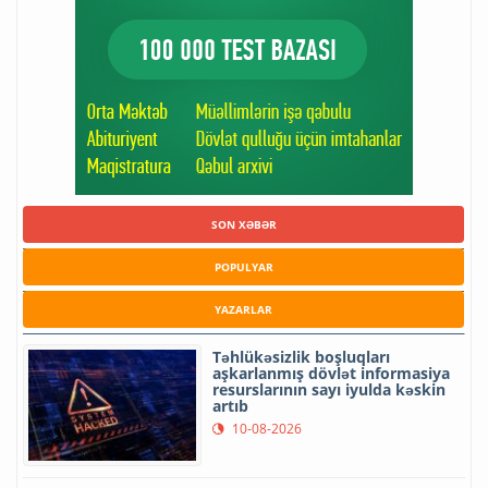
SON XƏBƏR
POPULYAR
YAZARLAR
Təhlükəsizlik boşluqları
aşkarlanmış dövlət informasiya
resurslarının sayı iyulda kəskin
artıb
10-08-2026