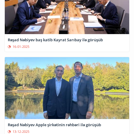
Rəşad Nəbiyev baş katib Kayrat Sarıbay ilə görüşüb
16-01-2025
Rəşad Nəbiyev Apple şirkətinin rəhbəri ilə görüşüb
13-12-2025