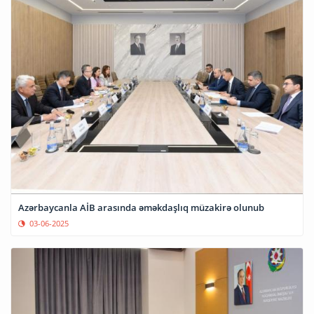
Azərbaycanla AİB arasında əməkdaşlıq müzakirə olunub
03-06-2025