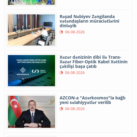
Rəşad Nəbiyev Zəngilanda
vətəndaşların müraciətlərini
dinləyib
06-08-2026
Xəzər dənizinin dibi ilə Trans-
Xəzər Fiber-Optik Kabel Xəttinin
çəkilişi başa çatıb
06-08-2026
AZCON-a "Azərkosmos"la bağlı
yeni səlahiyyətlər verilib
06-08-2026