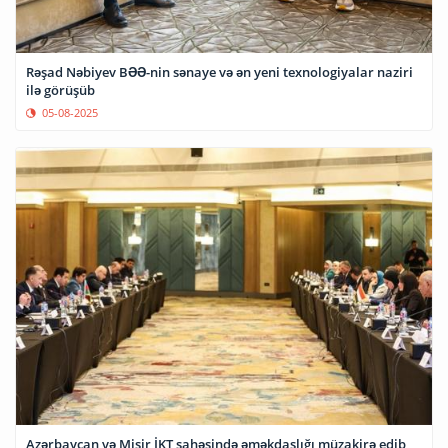
Rəşad Nəbiyev BƏƏ-nin sənaye və ən yeni texnologiyalar naziri
ilə görüşüb
05-08-2025
Azərbaycan və Misir İKT sahəsində əməkdaşlığı müzakirə edib