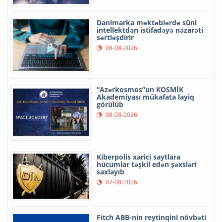
Danimarka məktəblərdə süni
intellektdən istifadəyə nəzarəti
sərtləşdirir
08-08-2026
“Azərkosmos”un KOSMİK
Akademiyası mükafata layiq
görülüb
08-08-2026
Kiberpolis xarici saytlara
hücumlar təşkil edən şəxsləri
saxlayıb
07-08-2026
Fitch ABB-nin reytinqini növbəti