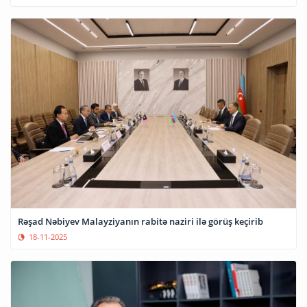
Rəşad Nəbiyev Malayziyanın rabitə naziri ilə görüş keçirib
18-11-2025