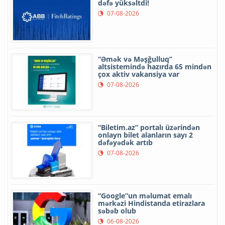
dəfə yüksəltdi!
07-08-2026
“Əmək və Məşğulluq”
altsistemində hazırda 65 mindən
çox aktiv vakansiya var
07-08-2026
“Biletim.az” portalı üzərindən
onlayn bilet alanların sayı 2
dəfəyədək artıb
07-08-2026
“Google”un məlumat emalı
mərkəzi Hindistanda etirazlara
səbəb olub
06-08-2026