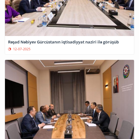
Rəşad Nəbiyev Gürcüstanın iqtisadiyyat naziri ilə görüşüb
12-07-2025