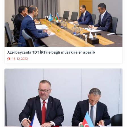
Azərbaycanla TDT İKT ilə bağlı müzakirələr aparıb
16-12-2022