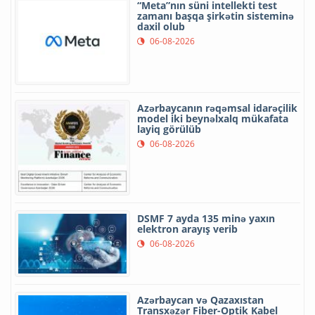
“Meta”nın süni intellekti test
zamanı başqa şirkətin sisteminə
daxil olub
06-08-2026
Azərbaycanın rəqəmsal idarəçilik
model iki beynəlxalq mükafata
layiq görülüb
06-08-2026
DSMF 7 ayda 135 minə yaxın
elektron arayış verib
06-08-2026
Azərbaycan və Qazaxıstan
Transxəzər Fiber-Optik Kabel