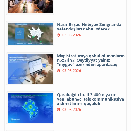
Nazir Rəşad Nəbiyev Zəngilanda
vətəndaşları qəbul edəcək
03-08-2026
Magistraturaya qəbul olunanların
nəzərinə: Qeydiyyat yalnız
“mygov” üzərindən aparılacaq
03-08-2026
Qarabağda bu il 3 400-ə yaxın
yeni abunəçi telekommunikasiya
xidmətlərinə qoşulub
03-08-2026