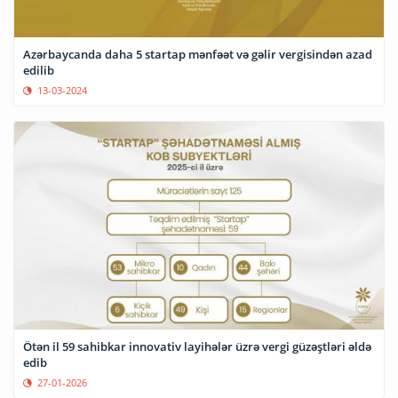
Azərbaycanda daha 5 startap mənfəət və gəlir vergisindən azad
edilib
13-03-2024
Ötən il 59 sahibkar innovativ layihələr üzrə vergi güzəştləri əldə
edib
27-01-2026