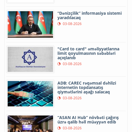
“Dənizçilik” informasiya sistemi
yaradılacaq
03-08-2026
"Card to card" əməliyyatlarına
limit qoyulmasının səbəbləri
açıqlanıb
03-08-2026
ADB: CAREC rəqəmsal dəhlizi
internetin topdansatış
qiymətlərini aşağı salacaq
03-08-2026
“ASAN AI Hub” növbəti çağırış
üzrə qalib həll müəyyən edib
03-08-2026