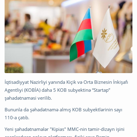
İqtisadiyyat Nazirliyi yanında Kiçik və Orta Biznesin İnkişafı
Agentliyi (KOBİA) daha 5 KOB subyektinə “Startap”
şəhadətnaməsi verilib.
Bununla da şəhadətnamə almış KOB subyektlərinin sayı
110-a çatıb.
Yeni şəhadətnamələr "Kipias" MMC-nin təmir-dizayn işini
asanlaşdıran onlayn platforması, fiziki şəxs Ramin