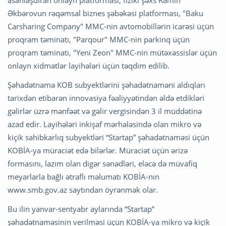
Əkbərovun rəqəmsal biznes şəbəkəsi platforması, "Baku
Carsharing Company" MMC-nin avtomobillərin icarəsi üçün
proqram təminatı, "Parqour" MMC-nin parkinq üçün
proqram təminatı, "Yeni Zeon" MMC-nin mütəxəssislər üçün
onlayn xidmətlər layihələri üçün təqdim edilib.
Şəhadətnamə KOB subyektlərini şəhadətnaməni aldıqları
tarixdən etibarən innovasiya fəaliyyətindən əldə etdikləri
gəlirlər üzrə mənfəət və gəlir vergisindən 3 il müddətinə
azad edir. Layihələri inkişaf mərhələsində olan mikro və
kiçik sahibkarlıq subyektləri “Startap” şəhadətnaməsi üçün
KOBİA-ya müraciət edə bilərlər. Müraciət üçün ərizə
formasını, lazım olan digər sənədləri, eləcə də müvafiq
meyarlarla bağlı ətraflı məlumatı KOBİA-nın
www.smb.gov.az saytından öyrənmək olar.
Bu ilin yanvar-sentyabr aylarında “Startap”
şəhadətnaməsinin verilməsi üçün KOBİA-ya mikro və kiçik