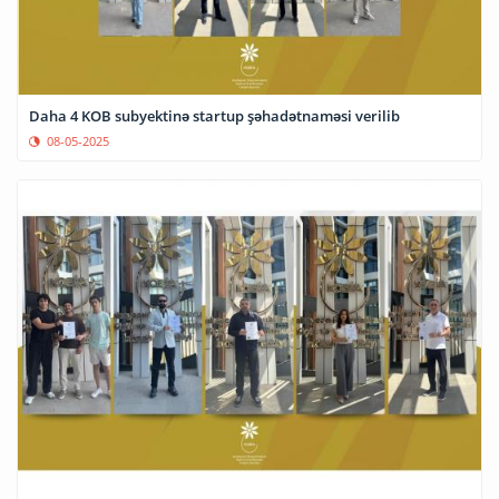
Daha 4 KOB subyektinə startup şəhadətnaməsi verilib
08-05-2025