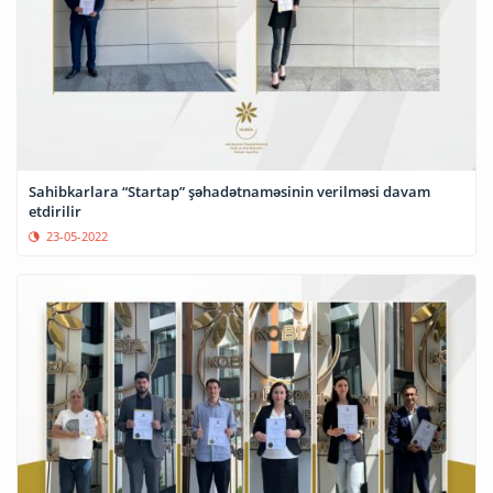
Sahibkarlara “Startap” şəhadətnaməsinin verilməsi davam
etdirilir
23-05-2022