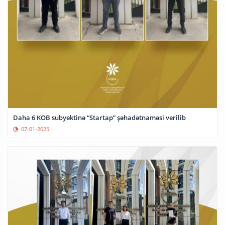
Daha 6 KOB subyektinə “Startap” şəhadətnaməsi verilib
07-01-2025