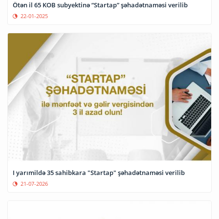
Ötən il 65 KOB subyektinə “Startap” şəhadətnaməsi verilib
22-01-2025
I yarımildə 35 sahibkara "Startap" şəhadətnaməsi verilib
21-07-2026