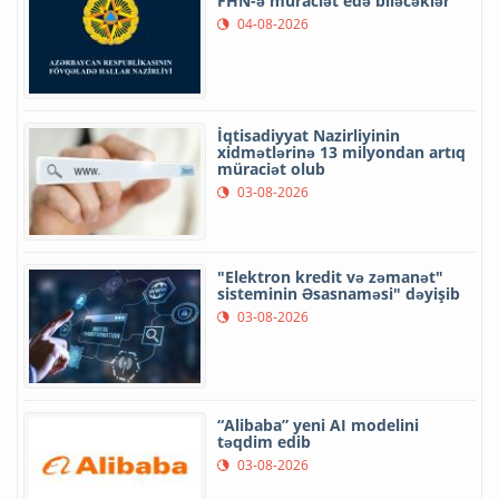
FHN-ə müraciət edə biləcəklər
04-08-2026
İqtisadiyyat Nazirliyinin
xidmətlərinə 13 milyondan artıq
müraciət olub
03-08-2026
"Elektron kredit və zəmanət"
sisteminin Əsasnaməsi" dəyişib
03-08-2026
“Alibaba” yeni AI modelini
təqdim edib
03-08-2026