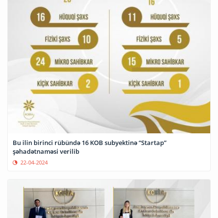
Bu ilin birinci rübündə 16 KOB subyektinə “Startap”
şəhadətnaməsi verilib
22-04-2024