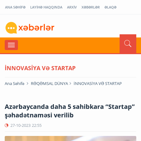
ANA SƏHİFƏ
LAYİHƏ HAQQINDA
ARXİV
XƏBƏRLƏR
ƏLAQƏ
İNNOVASİYA VƏ STARTAP
Ana Səhifə
RƏQƏMSAL DÜNYA
İNNOVASİYA VƏ STARTAP
Azərbaycanda daha 5 sahibkara “Startap”
şəhadətnaməsi verilib
27-10-2023
22:55