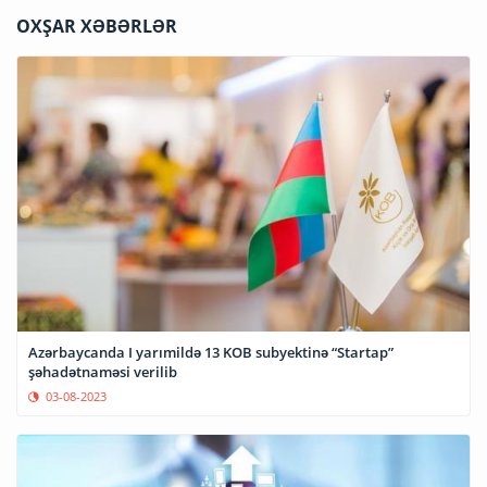
OXŞAR XƏBƏRLƏR
Azərbaycanda I yarımildə 13 KOB subyektinə “Startap”
şəhadətnaməsi verilib
03-08-2023