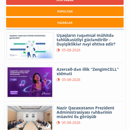
POPULYAR
YAZARLAR
Uşaqların rəqəmsal mühitdə
təhlükəsizliyi gücləndirilir -
Dəyişikliklər nəyi ehtiva edir?
05-08-2026
Azercell-dən illik “ZengimCELL”
xidməti
05-08-2026
Nazir Qazaxıstanın Prezident
Administrasiyası rəhbərinin
müavini ilə görüşüb
05-08-2026