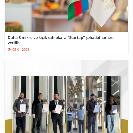
Daha 3 mikro və kiçik sahibkara "Startap" şəhadətnaməsi
verilib
05-01-2023