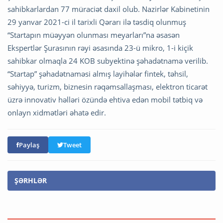
sahibkarlardan 77 müraciət daxil olub. Nazirlər Kabinetinin
29 yanvar 2021-ci il tarixli Qərarı ilə təsdiq olunmuş
“Startapın müəyyən olunması meyarları”na əsasən
Ekspertlər Şurasının rəyi əsasında 23-ü mikro, 1-i kiçik
sahibkar olmaqla 24 KOB subyektinə şəhadətnamə verilib.
“Startap” şəhadətnaməsi almış layihələr fintek, təhsil,
səhiyyə, turizm, biznesin rəqəmsallaşması, elektron ticarət
üzrə innovativ həlləri özündə ehtiva edən mobil tətbiq və
onlayn xidmətləri əhatə edir.
Paylaş
Tweet
ŞƏRHLƏR