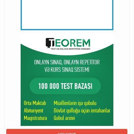
SON XƏBƏR