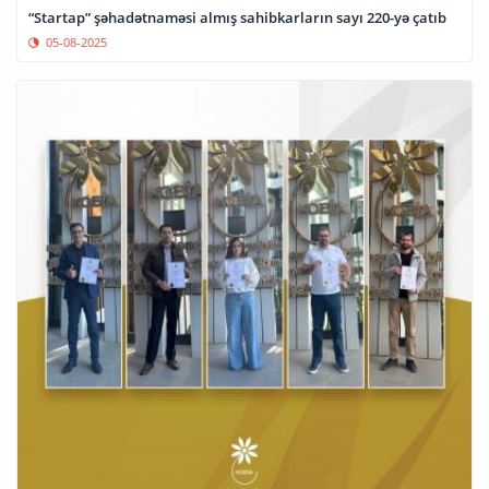
“Startap” şəhadətnaməsi almış sahibkarların sayı 220-yə çatıb
05-08-2025