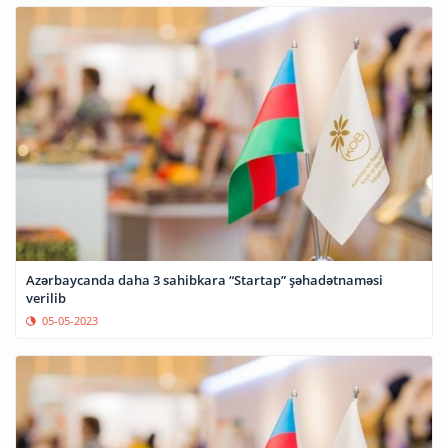
Azərbaycanda daha 3 sahibkara “Startap” şəhadətnaməsi
verilib
05-05-2023