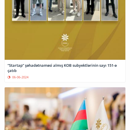
“Startap” şəhadətnaməsi almış KOB subyektlərinin sayı 151-ə
çatıb
06-06-2024