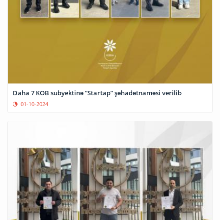
Daha 7 KOB subyektinə “Startap” şəhadətnaməsi verilib
01-10-2024