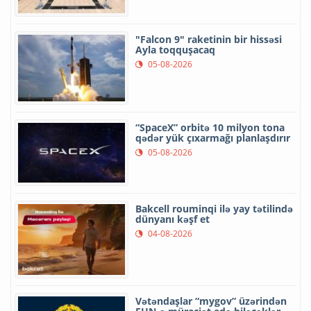
"Falcon 9" raketinin bir hissəsi
Ayla toqquşacaq
05-08-2026
“SpaceX” orbitə 10 milyon tona
qədər yük çıxarmağı planlaşdırır
05-08-2026
Bakcell rouminqi ilə yay tətilində
dünyanı kəşf et
04-08-2026
Vətəndaşlar “mygov” üzərindən