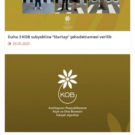
Daha 3 KOB subyektinə “Startap” şəhadətnaməsi verilib
29-05-2025