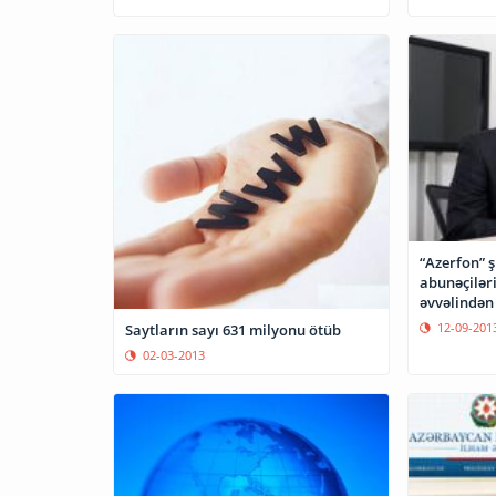
“Azerfon” ş
abunəçiləri
əvvəlindən
12-09-201
Saytların sayı 631 milyonu ötüb
02-03-2013