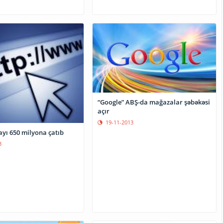
“Google” ABŞ-da mağazalar şəbəkəsi
açır
19-11-2013
ayı 650 milyona çatıb
3