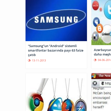
“Samsung”un “Android” sistemli
Azərbaycan
smartfonlar bazarında payı 63 faizə
daha məşh
çatıb
04-06-201
13-11-2013