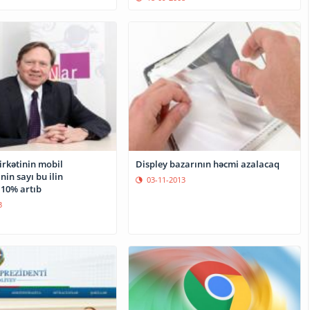
irkətinin mobil
Displey bazarının həcmi azalacaq
nin sayı bu ilin
03-11-2013
 10% artıb
3