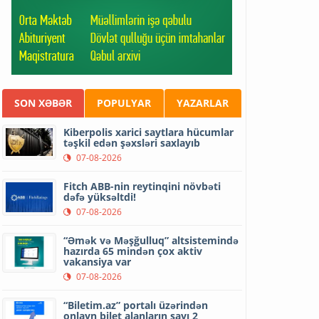
SON XƏBƏR
POPULYAR
YAZARLAR
Kiberpolis xarici saytlara hücumlar
təşkil edən şəxsləri saxlayıb
07-08-2026
Fitch ABB-nin reytinqini növbəti
dəfə yüksəltdi!
07-08-2026
“Əmək və Məşğulluq” altsistemində
hazırda 65 mindən çox aktiv
vakansiya var
07-08-2026
“Biletim.az” portalı üzərindən
onlayn bilet alanların sayı 2