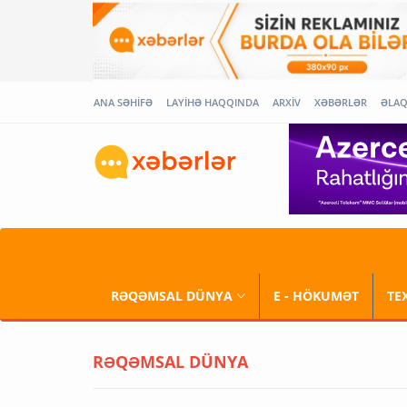
ANA SƏHİFƏ
LAYİHƏ HAQQINDA
ARXİV
XƏBƏRLƏR
ƏLA
RƏQƏMSAL DÜNYA
E - HÖKUMƏT
TE
RƏQƏMSAL DÜNYA