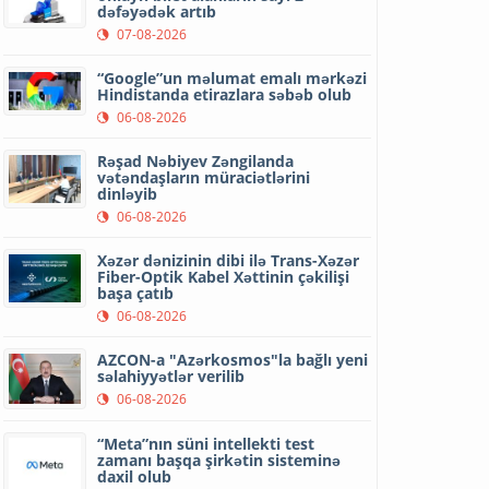
dəfəyədək artıb
07-08-2026
“Google”un məlumat emalı mərkəzi
Hindistanda etirazlara səbəb olub
06-08-2026
Rəşad Nəbiyev Zəngilanda
vətəndaşların müraciətlərini
dinləyib
06-08-2026
Xəzər dənizinin dibi ilə Trans-Xəzər
Fiber-Optik Kabel Xəttinin çəkilişi
başa çatıb
06-08-2026
AZCON-a "Azərkosmos"la bağlı yeni
səlahiyyətlər verilib
06-08-2026
“Meta”nın süni intellekti test
zamanı başqa şirkətin sisteminə
daxil olub