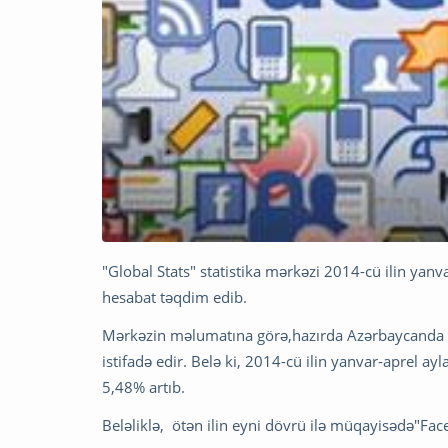
"Global Stats" statistika mərkəzi 2014-cü ilin yanvar
hesabat təqdim edib.
Mərkəzin məlumatına görə,hazırda Azərbaycanda 
istifadə edir. Belə ki, 2014-cü ilin yanvar-aprel ay
5,48% artıb.
Beləliklə, ötən ilin eyni dövrü ilə müqayisədə"Fac