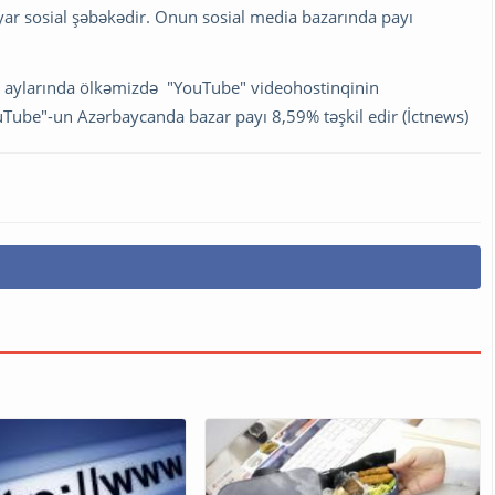
r sosial şəbəkədir. Onun sosial media bazarında payı
rel aylarında ölkəmizdə "YouTube" videohostinqinin
YouTube"-un Azərbaycanda bazar payı 8,59% təşkil edir (İctnews)