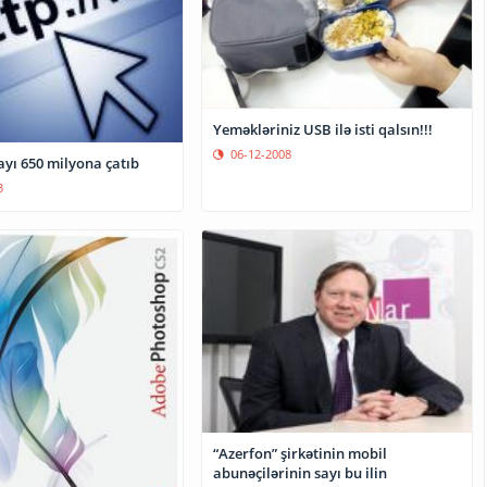
Yeməkləriniz USB ilə isti qalsın!!!
06-12-2008
ayı 650 milyona çatıb
3
“Azerfon” şirkətinin mobil
abunəçilərinin sayı bu ilin