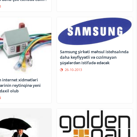
3
Samsung şirkəti məhsul istehsalında
daha keyfiyyətli və cızılmayan
şüşələrdən istifadə edəcək
26-10-2013
 internet xidmətləri
rinin reytinqinə yeni
daxil olub
4