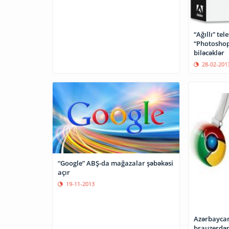
“Ağıllı” tel
“Photoshop
biləcəklər
28-02-201
“Google” ABŞ-da mağazalar şəbəkəsi
açır
19-11-2013
Azərbaycan
brauzerdən 