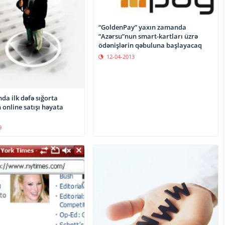
“GoldenPay” yaxın zamanda
“Azərsu”nun smart-kartları üzrə
ödənişlərin qəbuluna başlayacaq
12-04-2013
da ilk dəfə sığorta
n online satışı həyata
9