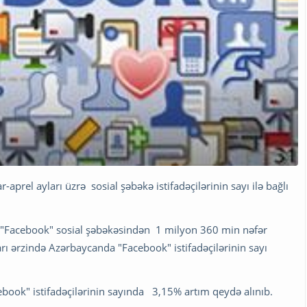
-aprel ayları üzrə sosial şəbəkə istifadəçilərinin sayı ilə bağlı
"Facebook" sosial şəbəkəsindən 1 milyon 360 min nəfər
ları ərzində Azərbaycanda "Facebook" istifadəçilərinin sayı
ebook" istifadəçilərinin sayında 3,15% artım qeydə alınıb.