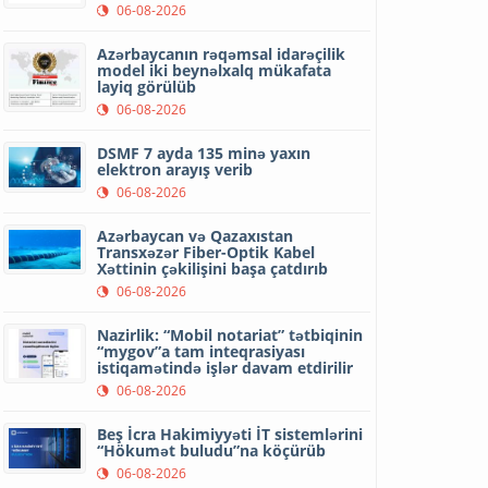
06-08-2026
Azərbaycanın rəqəmsal idarəçilik
model iki beynəlxalq mükafata
layiq görülüb
06-08-2026
DSMF 7 ayda 135 minə yaxın
elektron arayış verib
06-08-2026
Azərbaycan və Qazaxıstan
Transxəzər Fiber-Optik Kabel
Xəttinin çəkilişini başa çatdırıb
06-08-2026
Nazirlik: “Mobil notariat” tətbiqinin
“mygov”a tam inteqrasiyası
istiqamətində işlər davam etdirilir
06-08-2026
Beş İcra Hakimiyyəti İT sistemlərini
“Hökumət buludu”na köçürüb
06-08-2026