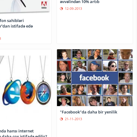
əvvəlindən 10% artıb
12-09-2013
efon sahibləri
”dan istifadə edə
3
"Facebook"da daha bir yenilik
21-11-2013
da hansı internet
daha çox istifadə edilir?