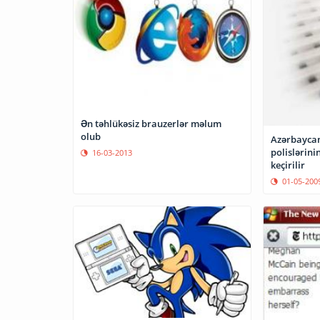
Ən təhlükəsiz brauzerlər məlum
olub
Azərbaycan
polislərini
16-03-2013
keçirilir
01-05-200