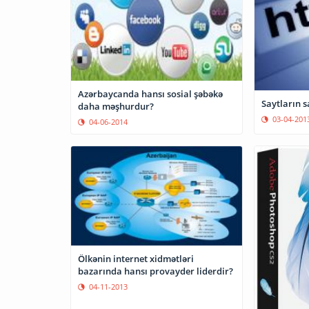
Azərbaycanda hansı sosial şəbəkə
Saytların s
daha məşhurdur?
03-04-201
04-06-2014
Ölkənin internet xidmətləri
bazarında hansı provayder liderdir?
04-11-2013