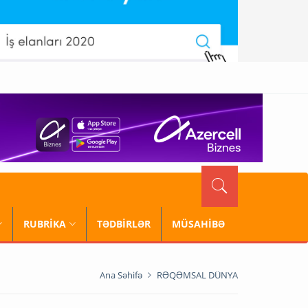
RUBRİKA
TƏDBİRLƏR
MÜSAHİBƏ
Ana Səhifə
RƏQƏMSAL DÜNYA