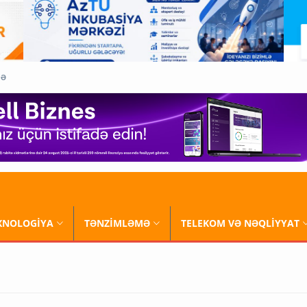
QƏ
XNOLOGİYA
TƏNZİMLƏMƏ
TELEKOM VƏ NƏQLİYYAT