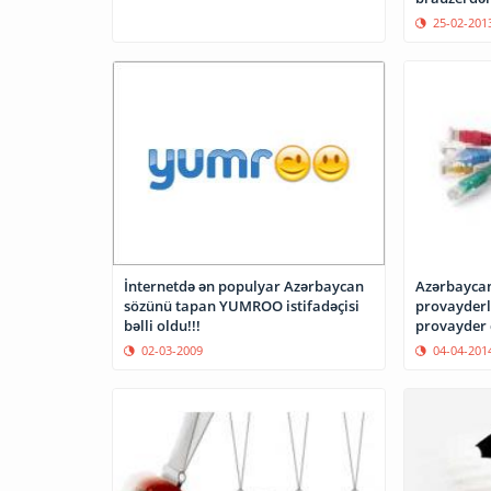
25-02-201
Azərbaycan
İnternetdə ən populyar Azərbaycan
provayderlə
sözünü tapan YUMROO istifadəçisi
provayder 
bəlli oldu!!!
04-04-201
02-03-2009