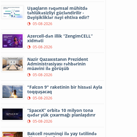
Uşaqların rəqəmsal mühitdə
təhlükəsizliyi gücləndirilir -
Dəyişikliklər nəyi ehtiva edir?
05-08-2026
Azercell-dən illik “ZengimCELL”
xidməti
05-08-2026
Nazir Qazaxıstanın Prezident
Administrasiyası rəhbərinin
müavini ilə görüşüb
05-08-2026
"Falcon 9" raketinin bir hissəsi Ayla
toqquşacaq
05-08-2026
“SpaceX” orbitə 10 milyon tona
qədər yük çıxarmağı planlaşdırır
05-08-2026
Bakcell rouminqi ilə yay tətilində