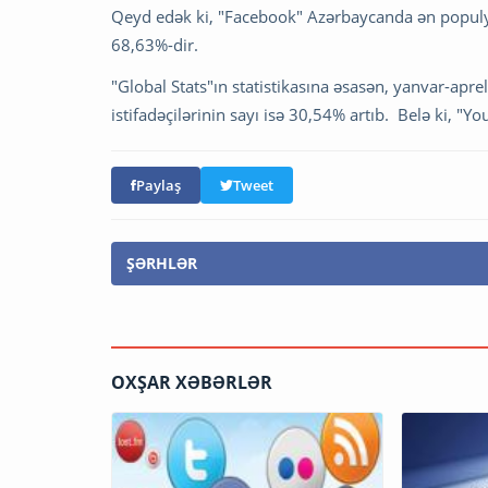
Qeyd edək ki, "Facebook" Azərbaycanda ən populya
68,63%-dir.
"Global Stats"ın statistikasına əsasən, yanvar-ap
istifadəçilərinin sayı isə 30,54% artıb. Belə ki, "
Paylaş
Tweet
ŞƏRHLƏR
OXŞAR XƏBƏRLƏR