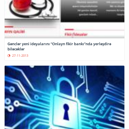
Gənclər yeni ideyalarını “Onlayn fikir bankı”nda yerləşdirə
biləcəklər
27-11-2013