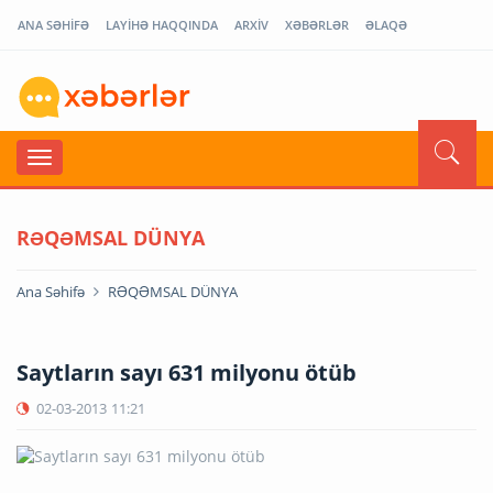
ANA SƏHİFƏ
LAYİHƏ HAQQINDA
ARXİV
XƏBƏRLƏR
ƏLAQƏ
RƏQƏMSAL DÜNYA
Ana Səhifə
RƏQƏMSAL DÜNYA
Saytların sayı 631 milyonu ötüb
02-03-2013
11:21