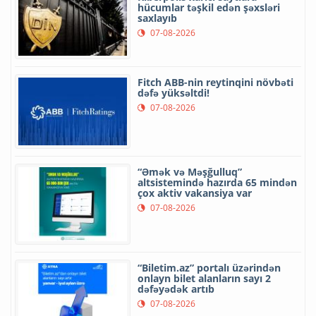
hücumlar təşkil edən şəxsləri
saxlayıb
07-08-2026
Fitch ABB-nin reytinqini növbəti
dəfə yüksəltdi!
07-08-2026
“Əmək və Məşğulluq”
altsistemində hazırda 65 mindən
çox aktiv vakansiya var
07-08-2026
“Biletim.az” portalı üzərindən
onlayn bilet alanların sayı 2
dəfəyədək artıb
07-08-2026