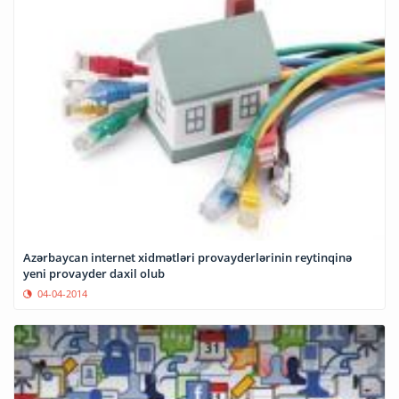
Azərbaycan internet xidmətləri provayderlərinin reytinqinə
yeni provayder daxil olub
04-04-2014