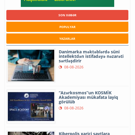
SON XƏBƏR
POPULYAR
YAZARLAR
Danimarka məktəblərdə süni
intellektdən istifadəyə nəzarəti
sərtləşdirir
08-08-2026
“Azərkosmos”un KOSMİK
Akademiyası mükafata layiq
görülüb
08-08-2026
Kiberpolis xarici saytlara