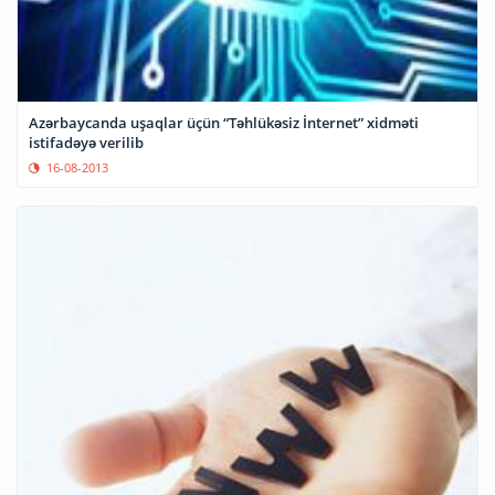
Azərbaycanda uşaqlar üçün “Təhlükəsiz İnternet” xidməti
istifadəyə verilib
16-08-2013