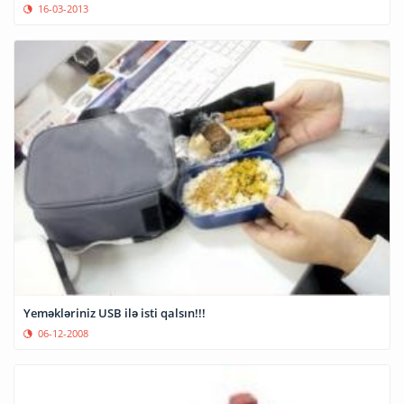
16-03-2013
Yeməkləriniz USB ilə isti qalsın!!!
06-12-2008