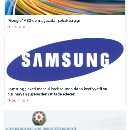
“Google” ABŞ-da mağazalar şəbəkəsi açır
19-11-2013
Samsung şirkəti məhsul istehsalında daha keyfiyyətli və
cızılmayan şüşələrdən istifadə edəcək
26-10-2013