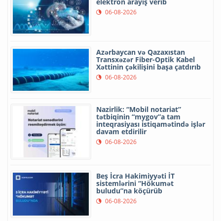
elektron arayış verib
06-08-2026
Azərbaycan və Qazaxıstan
Transxəzər Fiber-Optik Kabel
Xəttinin çəkilişini başa çatdırıb
06-08-2026
Nazirlik: “Mobil notariat”
tətbiqinin “mygov”a tam
inteqrasiyası istiqamətində işlər
davam etdirilir
06-08-2026
Beş İcra Hakimiyyəti İT
sistemlərini “Hökumət
buludu”na köçürüb
06-08-2026