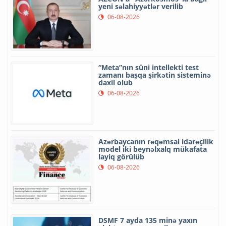
yeni səlahiyyətlər verilib
06-08-2026
“Meta”nın süni intellekti test
zamanı başqa şirkətin sisteminə
daxil olub
06-08-2026
Azərbaycanın rəqəmsal idarəçilik
model iki beynəlxalq mükafata
layiq görülüb
06-08-2026
DSMF 7 ayda 135 minə yaxın