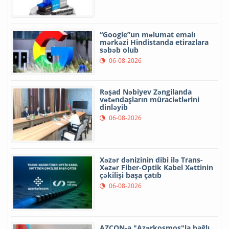
“Google”un məlumat emalı
mərkəzi Hindistanda etirazlara
səbəb olub
06-08-2026
Rəşad Nəbiyev Zəngilanda
vətəndaşların müraciətlərini
dinləyib
06-08-2026
Xəzər dənizinin dibi ilə Trans-
Xəzər Fiber-Optik Kabel Xəttinin
çəkilişi başa çatıb
06-08-2026
AZCON-a "Azərkosmos"la bağlı