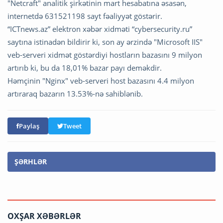
"Netcraft" analitik şirkətinin mart hesabatına əsasən,
internetdə 631521198 sayt fəaliyyət göstərir.
“ICTnews.az” elektron xəbər xidməti “cybersecurity.ru”
saytına istinadən bildirir ki, son ay ərzində "Microsoft IIS"
veb-serveri xidmət göstərdiyi hostların bazasını 9 milyon
artırıb ki, bu da 18,01% bazar payı deməkdir.
Həmçinin "Nginx" veb-serveri host bazasını 4.4 milyon
artıraraq bazarın 13.53%-nə sahiblənib.
Paylaş
Tweet
ŞƏRHLƏR
OXŞAR XƏBƏRLƏR