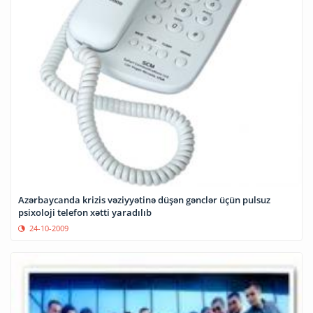
Azərbaycanda krizis vəziyyətinə düşən gənclər üçün pulsuz
psixoloji telefon xətti yaradılıb
24-10-2009