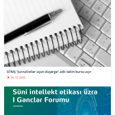
GTMŞ “Jurnalistlər üçün düşərgə” adlı təlim kursu açır
06-10-2009