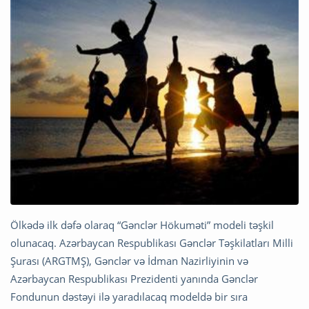
Ölkədə ilk dəfə olaraq “Gənclər Hökuməti” modeli təşkil
olunacaq. Azərbaycan Respublikası Gənclər Təşkilatları Milli
Şurası (ARGTMŞ), Gənclər və İdman Nazirliyinin və
Azərbaycan Respublikası Prezidenti yanında Gənclər
Fondunun dəstəyi ilə yaradılacaq modeldə bir sıra