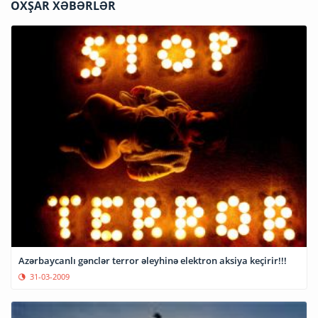
OXŞAR XƏBƏRLƏR
Azərbaycanlı gənclər terror əleyhinə elektron aksiya keçirir!!!
31-03-2009