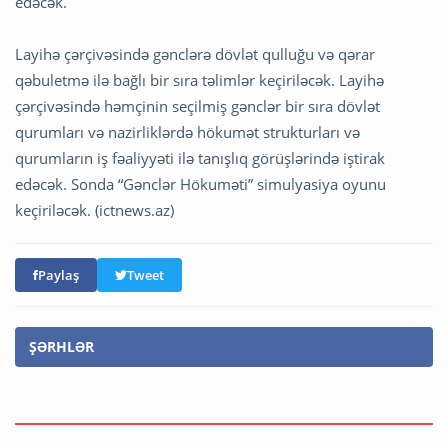
edəcək.
Layihə çərçivəsində gənclərə dövlət qulluğu və qərar
qəbuletmə ilə bağlı bir sıra təlimlər keçiriləcək. Layihə
çərçivəsində həmçinin seçilmiş gənclər bir sıra dövlət
qurumları və nazirliklərdə hökumət strukturları və
qurumların iş fəaliyyəti ilə tanışlıq görüşlərində iştirak
edəcək. Sonda “Gənclər Hökuməti” simulyasiya oyunu
keçiriləcək. (ictnews.az)
Paylaş
Tweet
ŞƏRHLƏR