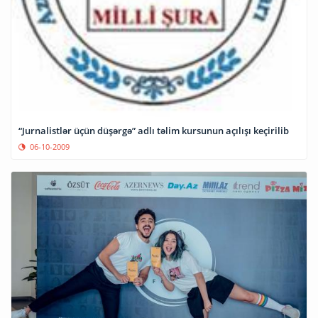
“Jurnalistlər üçün düşərgə” adlı təlim kursunun açılışı keçirilib
06-10-2009