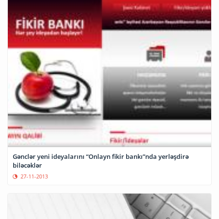
Gənclər yeni ideyalarını “Onlayn fikir bankı”nda yerləşdirə
biləcəklər
27-11-2013