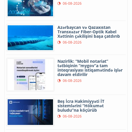
06-08-2026
Azərbaycan və Qazaxıstan
Transxəzər Fiber-Optik Kabel
Xəttinin çəkilişini başa çatdırıb
06-08-2026
Nazirlik: “Mobil notariat”
tətbiqinin “mygov”a tam
inteqrasiyası istiqamətində işlər
davam etdirilir
06-08-2026
Beş İcra Hakimiyyəti İT
sistemlərini “Hökumət
buludu”na köçürüb
06-08-2026