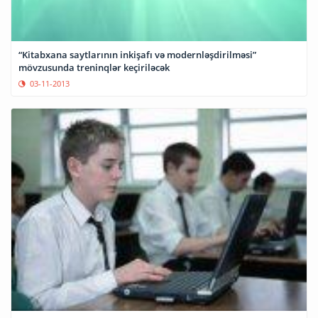
“Kitabxana saytlarının inkişafı və modernləşdirilməsi”
mövzusunda treninqlər keçiriləcək
03-11-2013