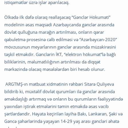
istiqamətlər üzrə işlər aparılacaq.
Ölkədə ilk dəfə olaraq reallaşacaq “Gənclər Hökuməti”
modelinin əsas məqsədi Azərbaycanda gənclər arasında
dövlət qulluğuna marağın artırılması, onların qərar
qəbuletmə prosesinə cəlb edilməsi və “Azərbaycan-2020”
mövzusunun meyarlarının gənclər arasında müzakirəsini
təşkil etməkdir. Gənclərin İKT, “elektron hökumət”lə bağlı
biliklərinin, məlumatlılığının artırılması da diqqət
mərkəzində olacaq məsələlərdən biri hesab olunur.
ARGTMŞ-ın mətbuat xidmətinin rəhbəri Sitarə Quliyeva
bildirib ki, müxtəlif dövlət qurumları ilə gənclər arasında
əməkdaşlığı artırmaq və onların bu qurumların fəaliyyətində
yaxından iştirak etmələrini təmin etməkdə əsas vacib
şərtlərdəndir. Həyata keçirilən layihə Bakı, Lənkəran, Şəki və
Gəncə şəhərlərində yaşayan 14-29 yaş arası gəncləri əhatə