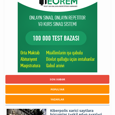
SON XƏBƏR
POPULYAR
YAZARLAR
Kiberpolis xarici saytlara
hücumlar təşkil edən şəxsləri