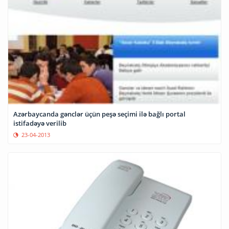
Azərbaycanda gənclər üçün peşə seçimi ilə bağlı portal
istifadəyə verilib
23-04-2013