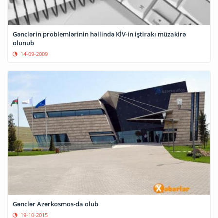
Gənclərin problemlərinin həllində KİV-in iştirakı müzakirə
olunub
14-09-2009
Gənclər Azərkosmos-da olub
19-10-2015