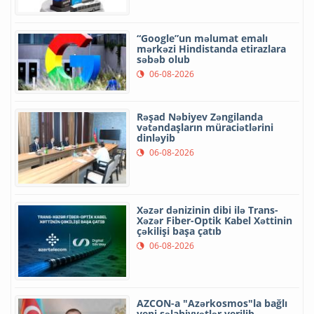
“Google”un məlumat emalı
mərkəzi Hindistanda etirazlara
səbəb olub
06-08-2026
Rəşad Nəbiyev Zəngilanda
vətəndaşların müraciətlərini
dinləyib
06-08-2026
Xəzər dənizinin dibi ilə Trans-
Xəzər Fiber-Optik Kabel Xəttinin
çəkilişi başa çatıb
06-08-2026
AZCON-a "Azərkosmos"la bağlı
yeni səlahiyyətlər verilib