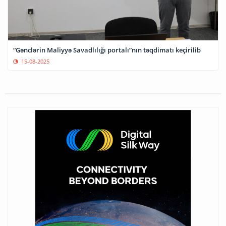
“Gənclərin Maliyyə Savadlılığı portalı”nın təqdimatı keçirilib
15-08-2025