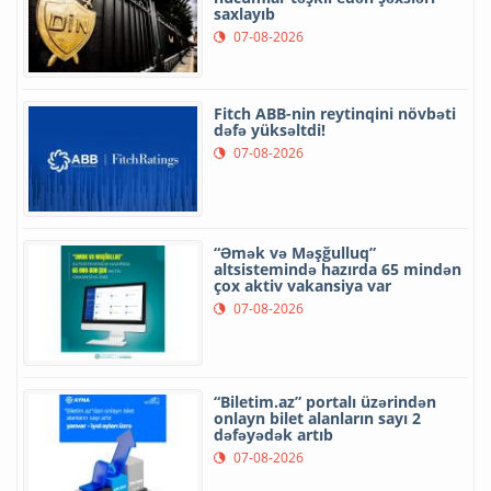
saxlayıb
07-08-2026
Fitch ABB-nin reytinqini növbəti
dəfə yüksəltdi!
07-08-2026
“Əmək və Məşğulluq”
altsistemində hazırda 65 mindən
çox aktiv vakansiya var
07-08-2026
“Biletim.az” portalı üzərindən
onlayn bilet alanların sayı 2
dəfəyədək artıb
07-08-2026