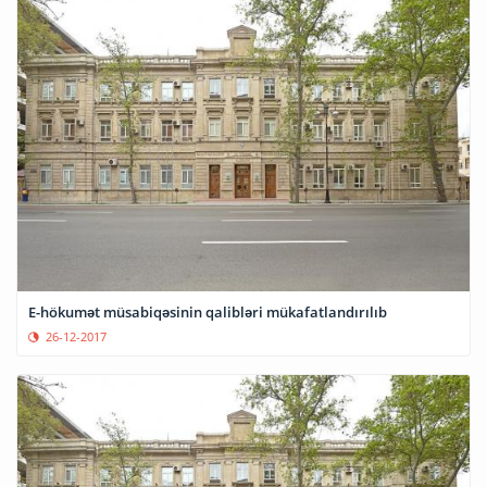
E-hökumət müsabiqəsinin qalibləri mükafatlandırılıb
26-12-2017