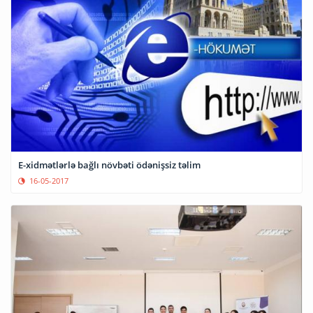
E-xidmətlərlə bağlı növbəti ödənişsiz təlim
16-05-2017