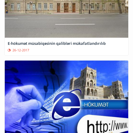
E-hökumət müsabiqəsinin qalibləri mükafatlandırılıb
26-12-2017