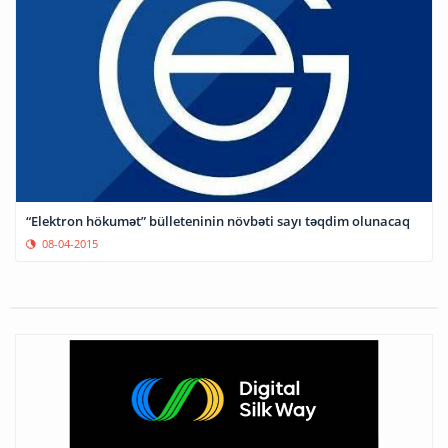
“Elektron hökumət” bülleteninin növbəti sayı təqdim olunacaq
08-04-2015