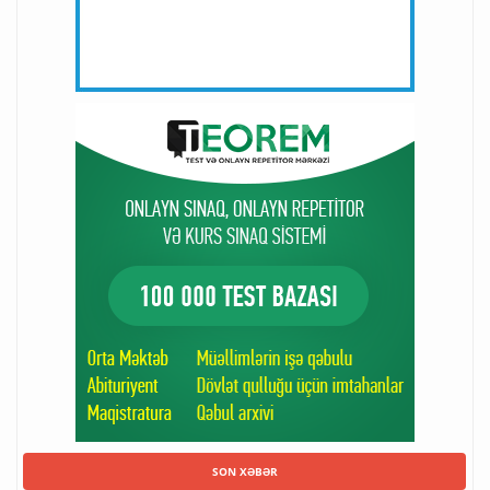
SON XƏBƏR