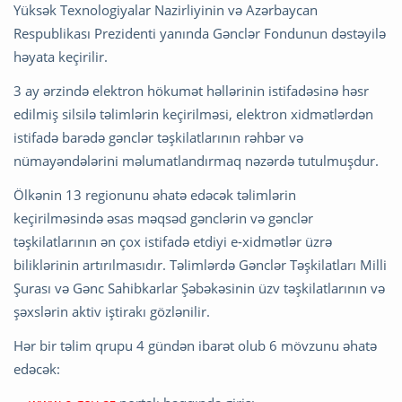
Yüksək Texnologiyalar Nazirliyinin və Azərbaycan
Respublikası Prezidenti yanında Gənclər Fondunun dəstəyilə
həyata keçirilir.
3 ay ərzində elektron hökumət həllərinin istifadəsinə həsr
edilmiş silsilə təlimlərin keçirilməsi, elektron xidmətlərdən
istifadə barədə gənclər təşkilatlarının rəhbər və
nümayəndələrini məlumatlandırmaq nəzərdə tutulmuşdur.
Ölkənin 13 regionunu əhatə edəcək təlimlərin
keçirilməsində əsas məqsəd gənclərin və gənclər
təşkilatlarının ən çox istifadə etdiyi e-xidmətlər üzrə
biliklərinin artırılmasıdır. Təlimlərdə Gənclər Təşkilatları Milli
Şurası və Gənc Sahibkarlar Şəbəkəsinin üzv təşkilatlarının və
şəxslərin aktiv iştirakı gözlənilir.
Hər bir təlim qrupu 4 gündən ibarət olub 6 mövzunu əhatə
edəcək: