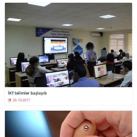
İKT təlimlər başlayıb
26-10-2017