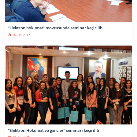
“Elektron hökumət” mövzusunda seminar keçirilib
02-03-2017
“Elektron Hökumət və gənclər” seminarı keçirilib