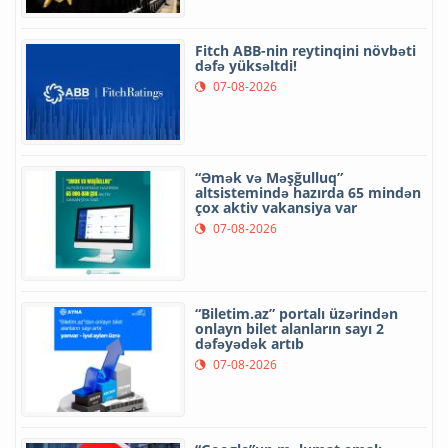
Fitch ABB-nin reytinqini növbəti
dəfə yüksəltdi!
07-08-2026
“Əmək və Məşğulluq”
altsistemində hazırda 65 mindən
çox aktiv vakansiya var
07-08-2026
“Biletim.az” portalı üzərindən
onlayn bilet alanların sayı 2
dəfəyədək artıb
07-08-2026