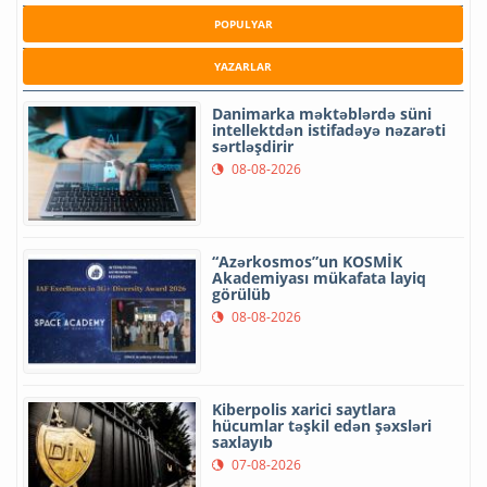
POPULYAR
YAZARLAR
Danimarka məktəblərdə süni
intellektdən istifadəyə nəzarəti
sərtləşdirir
08-08-2026
“Azərkosmos”un KOSMİK
Akademiyası mükafata layiq
görülüb
08-08-2026
Kiberpolis xarici saytlara
hücumlar təşkil edən şəxsləri
saxlayıb
07-08-2026