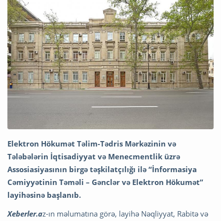
Elektron Hökumət Təlim-Tədris Mərkəzinin və
Tələbələrin İqtisadiyyat və Menecmentlik üzrə
Assosiasiyasının birgə təşkilatçılığı ilə “İnformasiya
Cəmiyyətinin Təməli – Gənclər və Elektron Hökumət”
layihəsinə başlanıb.
Xeberler.a
z-ın məlumatına görə, layihə Nəqliyyat, Rabitə və