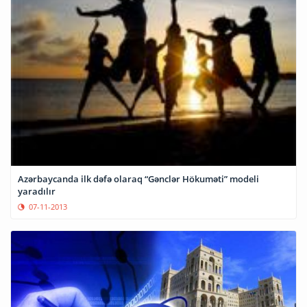
Azərbaycanda ilk dəfə olaraq “Gənclər Hökuməti” modeli
yaradılır
07-11-2013