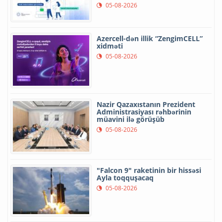
05-08-2026
Azercell-dən illik “ZengimCELL”
xidməti
05-08-2026
Nazir Qazaxıstanın Prezident
Administrasiyası rəhbərinin
müavini ilə görüşüb
05-08-2026
"Falcon 9" raketinin bir hissəsi
Ayla toqquşacaq
05-08-2026