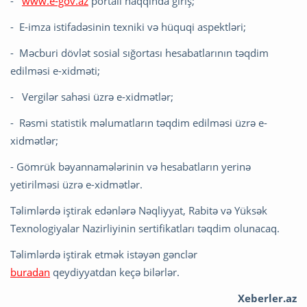
-
www.e-gov.az
portalı haqqında giriş;
- E-imza istifadəsinin texniki və hüquqi aspektləri;
- Məcburi dövlət sosial sığortası hesabatlarının təqdim
edilməsi e-xidməti;
- Vergilər sahəsi üzrə e-xidmətlər;
- Rəsmi statistik məlumatların təqdim edilməsi üzrə e-
xidmətlər;
- Gömrük bəyannamələrinin və hesabatların yerinə
yetirilməsi üzrə e-xidmətlər.
Təlimlərdə iştirak edənlərə Nəqliyyat, Rabitə və Yüksək
Texnologiyalar Nazirliyinin sertifikatları təqdim olunacaq.
Təlimlərdə iştirak etmək istəyən gənclər
buradan
qeydiyyatdan keçə bilərlər.
Xeberler.az