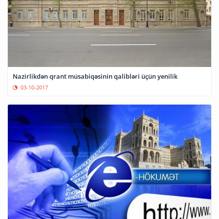
Nazirlikdən qrant müsabiqəsinin qalibləri üçün yenilik
03-10-2017