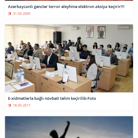
Azərbaycanlı gənclər terror əleyhinə elektron aksiya keçirir!!!
31-03-2009
E-xidmətlərlə bağlı növbəti təlim keçirilib-Foto
18-05-2017