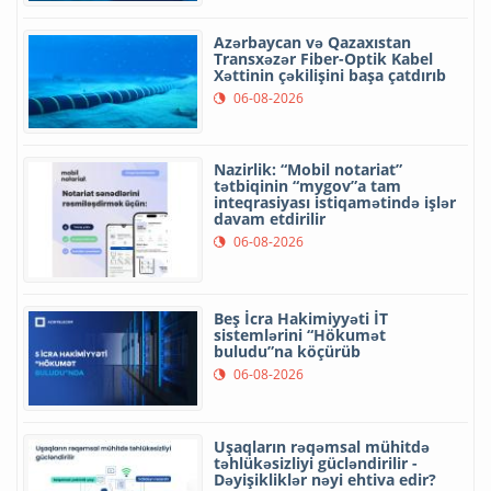
Azərbaycan və Qazaxıstan
Transxəzər Fiber-Optik Kabel
Xəttinin çəkilişini başa çatdırıb
06-08-2026
Nazirlik: “Mobil notariat”
tətbiqinin “mygov”a tam
inteqrasiyası istiqamətində işlər
davam etdirilir
06-08-2026
Beş İcra Hakimiyyəti İT
sistemlərini “Hökumət
buludu”na köçürüb
06-08-2026
Uşaqların rəqəmsal mühitdə
təhlükəsizliyi gücləndirilir -
Dəyişikliklər nəyi ehtiva edir?