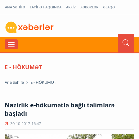
ANA SƏHİFƏ
LAYİHƏ HAQQINDA
ARXİV
XƏBƏRLƏR
ƏLAQƏ
E - HÖKUMƏT
Ana Səhifə
E - HÖKUMƏT
Nazirlik e-hökumətlə bağlı təlimlərə
başladı
30-10-2017
16:47