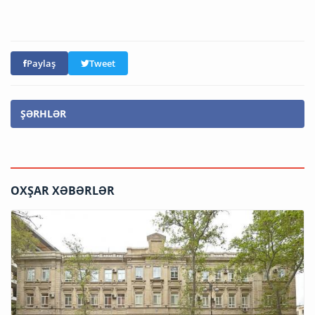
Paylaş
Tweet
ŞƏRHLƏR
OXŞAR XƏBƏRLƏR