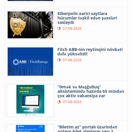
Kiberpolis xarici saytlara
hücumlar təşkil edən şəxsləri
saxlayıb
07-08-2026
Fitch ABB-nin reytinqini növbəti
dəfə yüksəltdi!
07-08-2026
“Əmək və Məşğulluq”
altsistemində hazırda 65 mindən
çox aktiv vakansiya var
07-08-2026
“Biletim.az” portalı üzərindən
onlayn bilet alanların sayı 2