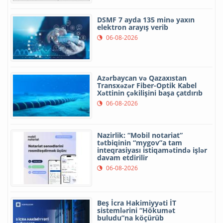
DSMF 7 ayda 135 minə yaxın
elektron arayış verib
06-08-2026
Azərbaycan və Qazaxıstan
Transxəzər Fiber-Optik Kabel
Xəttinin çəkilişini başa çatdırıb
06-08-2026
Nazirlik: “Mobil notariat”
tətbiqinin “mygov”a tam
inteqrasiyası istiqamətində işlər
davam etdirilir
06-08-2026
Beş İcra Hakimiyyəti İT
sistemlərini “Hökumət
buludu”na köçürüb