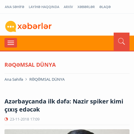
ANA SƏHİFƏ
LAYİHƏ HAQQINDA
ARXİV
XƏBƏRLƏR
ƏLAQƏ
RƏQƏMSAL DÜNYA
Ana Səhifə
RƏQƏMSAL DÜNYA
Azərbaycanda ilk dəfə: Nazir spiker kimi
çıxış edəcək
23-11-2018
17:09