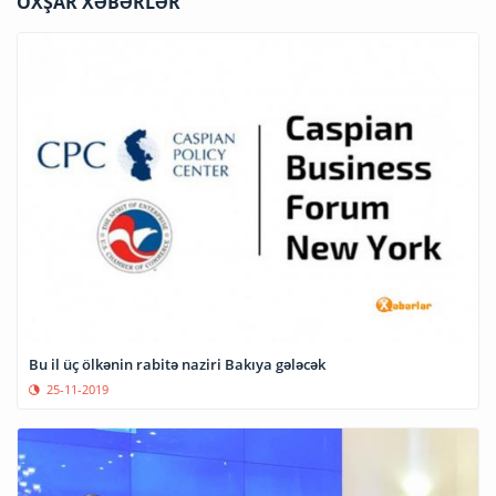
OXŞAR XƏBƏRLƏR
Bu il üç ölkənin rabitə naziri Bakıya gələcək
25-11-2019