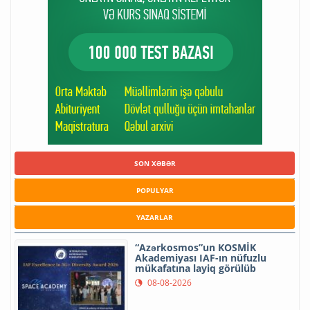
SON XƏBƏR
POPULYAR
YAZARLAR
“Azərkosmos”un KOSMİK
Akademiyası IAF-ın nüfuzlu
mükafatına layiq görülüb
08-08-2026