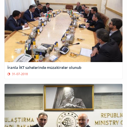
İranla İKT sahələrində müzakirələr olunub
31-07-2018