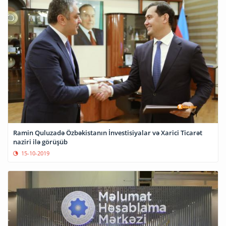
Ramin Quluzadə Özbəkistanın İnvestisiyalar və Xarici Ticarət
naziri ilə görüşüb
15-10-2019