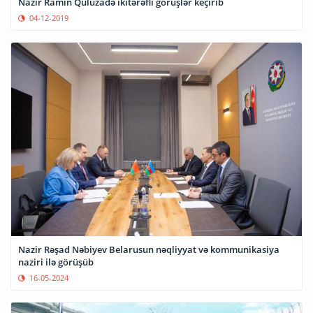
Nazir Ramin Quluzadə ikitərəfli görüşlər keçirib
04-12-2019
Nazir Rəşad Nəbiyev Belarusun nəqliyyat və kommunikasiya
naziri ilə görüşüb
16-05-2024