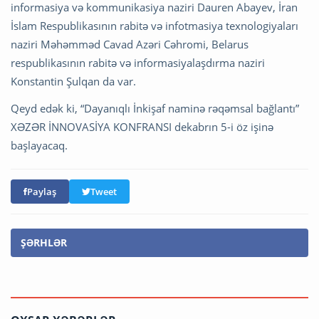
informasiya və kommunikasiya naziri Dauren Abayev, İran
İslam Respublikasının rabitə və infotmasiya texnologiyaları
naziri Məhəmməd Cavad Azəri Cəhromi, Belarus
respublikasının rabitə və informasiyalaşdırma naziri
Konstantin Şulqan da var.
Qeyd edək ki, “Dayanıqlı İnkişaf naminə rəqəmsal bağlantı”
XƏZƏR İNNOVASİYA KONFRANSI dekabrın 5-i öz işinə
başlayacaq.
Paylaş
Tweet
ŞƏRHLƏR