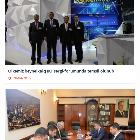
Ölkəmiz beynəlxalq İKT sərgi-forumunda təmsil olunub
20-04-2016