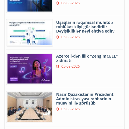
06-08-2026
Uşaqların rəqəmsal mühitdə
təhlükəsizliyi gücləndirilir -
Dəyişikliklər nəyi ehtiva edir?
05-08-2026
Azercell-dən illik “ZengimCELL”
xidməti
05-08-2026
Nazir Qazaxıstanın Prezident
Administrasiyası rəhbərinin
müavini ilə görüşüb
05-08-2026