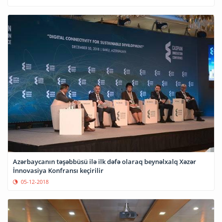
Azərbaycanın təşəbbüsü ilə ilk dəfə olaraq beynəlxalq Xəzər
İnnovasiya Konfransı keçirilir
05-12-2018