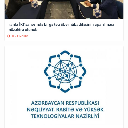
İranla İKT sahəsində birgə təcrübə mübadiləsinin aparılması
müzakirə olunub
05-11-2018