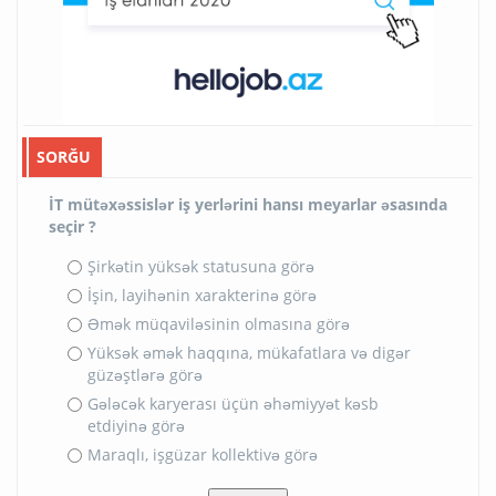
SORĞU
İT mütəxəssislər iş yerlərini hansı meyarlar əsasında
seçir ?
Şirkətin yüksək statusuna görə
İşin, layihənin xarakterinə görə
Əmək müqaviləsinin olmasına görə
Yüksək əmək haqqına, mükafatlara və digər
güzəştlərə görə
Gələcək karyerası üçün əhəmiyyət kəsb
etdiyinə görə
Maraqlı, işgüzar kollektivə görə