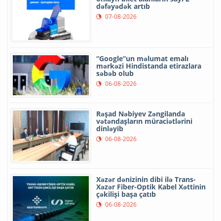
dəfəyədək artıb
07-08-2026
“Google”un məlumat emalı
mərkəzi Hindistanda etirazlara
səbəb olub
06-08-2026
Rəşad Nəbiyev Zəngilanda
vətəndaşların müraciətlərini
dinləyib
06-08-2026
Xəzər dənizinin dibi ilə Trans-
Xəzər Fiber-Optik Kabel Xəttinin
çəkilişi başa çatıb
06-08-2026