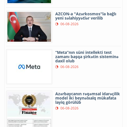
AZCON-a "Azərkosmos"la bağlı
yeni səlahiyyətlər verilib
06-08-2026
“Meta”nın süni intellekti test
zamanı başqa şirkətin sisteminə
daxil olub
06-08-2026
Azərbaycanın rəqəmsal idarəçilik
model iki beynəlxalq mükafata
layiq görülüb
06-08-2026