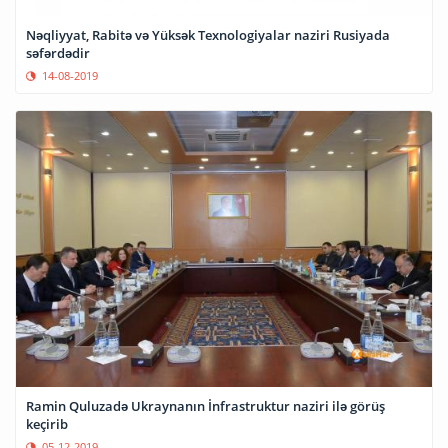
Nəqliyyat, Rabitə və Yüksək Texnologiyalar naziri Rusiyada
səfərdədir
14-08-2019
Ramin Quluzadə Ukraynanın İnfrastruktur naziri ilə görüş
keçirib
05-12-2019