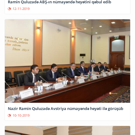
Ramin Quluzadə ABŞ-ın nümayəndə heyətini qəbul edib
12-11-2019
Nazir Ramin Quluzadə Avstriya nümayəndə heyəti ilə görüşüb
10-10-2019