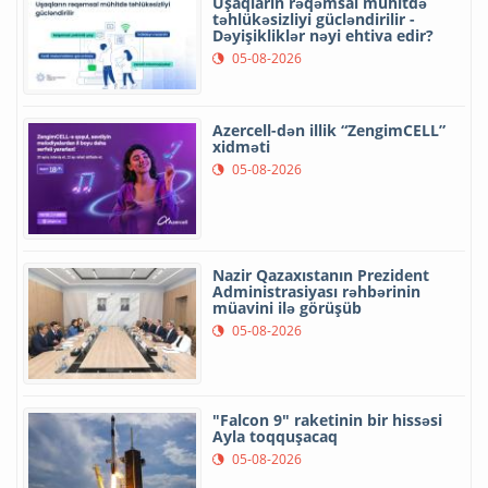
Uşaqların rəqəmsal mühitdə
təhlükəsizliyi gücləndirilir -
Dəyişikliklər nəyi ehtiva edir?
05-08-2026
Azercell-dən illik “ZengimCELL”
xidməti
05-08-2026
Nazir Qazaxıstanın Prezident
Administrasiyası rəhbərinin
müavini ilə görüşüb
05-08-2026
"Falcon 9" raketinin bir hissəsi
Ayla toqquşacaq
05-08-2026