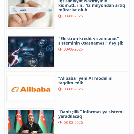
İqtisadiyyat Nazirliyinin
xidmətlərinə 13 milyondan artıq
müraciət olub
03-08-2026
"Elektron kredit və zəmanət"
sisteminin Əsasnaməsi" dəyişib
03-08-2026
“Alibaba” yeni AI modelini
təqdim edib
03-08-2026
“Dənizçilik” informasiya sistemi
yaradılacaq
03-08-2026