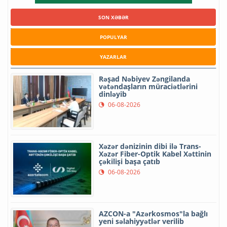
SON XƏBƏR
POPULYAR
YAZARLAR
Rəşad Nəbiyev Zəngilanda
vətəndaşların müraciətlərini
dinləyib
06-08-2026
Xəzər dənizinin dibi ilə Trans-
Xəzər Fiber-Optik Kabel Xəttinin
çəkilişi başa çatıb
06-08-2026
AZCON-a "Azərkosmos"la bağlı
yeni səlahiyyətlər verilib