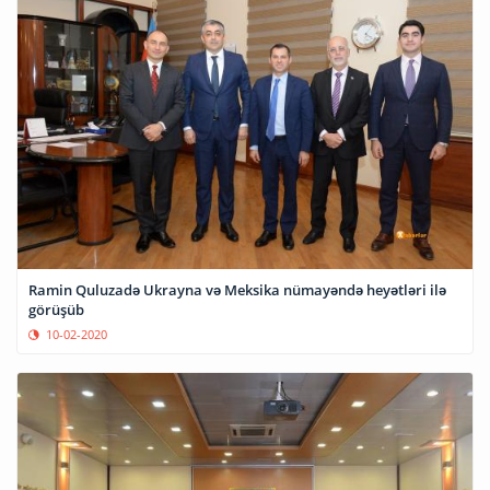
Ramin Quluzadə Ukrayna və Meksika nümayəndə heyətləri ilə
görüşüb
10-02-2020