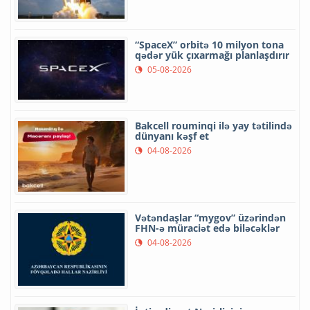
“SpaceX” orbitə 10 milyon tona
qədər yük çıxarmağı planlaşdırır
05-08-2026
Bakcell rouminqi ilə yay tətilində
dünyanı kəşf et
04-08-2026
Vətəndaşlar “mygov” üzərindən
FHN-ə müraciət edə biləcəklər
04-08-2026