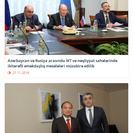
Azərbaycan və Rusiya arasında İKT və nəqliyyat sahələrində
ikitərəfli əməkdaşlıq məsələləri müzakirə edilib
27-11-2018