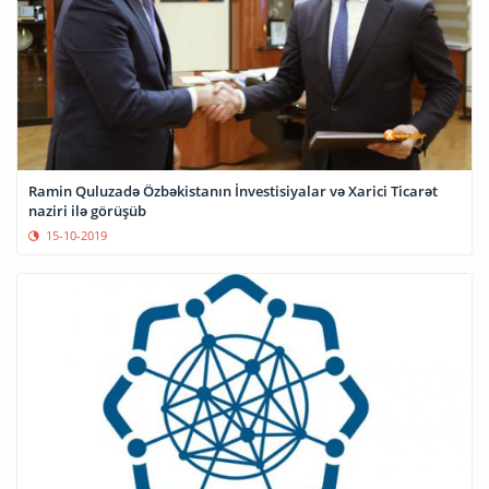
Ramin Quluzadə Özbəkistanın İnvestisiyalar və Xarici Ticarət
naziri ilə görüşüb
15-10-2019