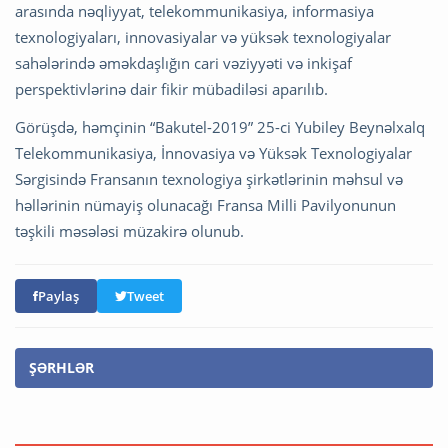
arasında nəqliyyat, telekommunikasiya, informasiya
texnologiyaları, innovasiyalar və yüksək texnologiyalar
sahələrində əməkdaşlığın cari vəziyyəti və inkişaf
perspektivlərinə dair fikir mübadiləsi aparılıb.
Görüşdə, həmçinin “Bakutel-2019” 25-ci Yubiley Beynəlxalq
Telekommunikasiya, İnnovasiya və Yüksək Texnologiyalar
Sərgisində Fransanın texnologiya şirkətlərinin məhsul və
həllərinin nümayiş olunacağı Fransa Milli Pavilyonunun
təşkili məsələsi müzakirə olunub.
Paylaş
Tweet
ŞƏRHLƏR