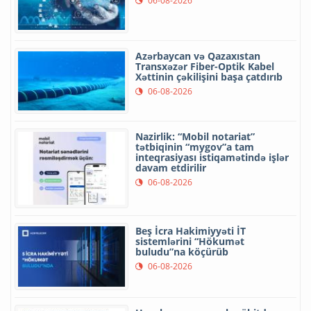
06-08-2026
Azərbaycan və Qazaxıstan
Transxəzər Fiber-Optik Kabel
Xəttinin çəkilişini başa çatdırıb
06-08-2026
Nazirlik: “Mobil notariat”
tətbiqinin “mygov”a tam
inteqrasiyası istiqamətində işlər
davam etdirilir
06-08-2026
Beş İcra Hakimiyyəti İT
sistemlərini “Hökumət
buludu”na köçürüb
06-08-2026