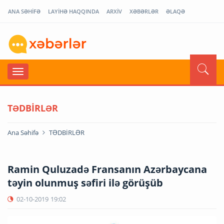
ANA SƏHİFƏ
LAYİHƏ HAQQINDA
ARXİV
XƏBƏRLƏR
ƏLAQƏ
TƏDBİRLƏR
Ana Səhifə
TƏDBİRLƏR
Ramin Quluzadə Fransanın Azərbaycana
təyin olunmuş səfiri ilə görüşüb
02-10-2019
19:02