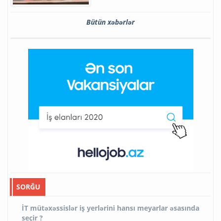
Bütün xəbərlər
SORĞU
İT mütəxəssislər iş yerlərini hansı meyarlar əsasında
seçir ?