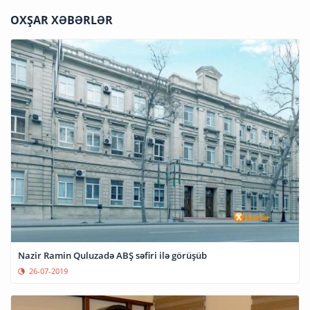
OXŞAR XƏBƏRLƏR
Nazir Ramin Quluzadə ABŞ səfiri ilə görüşüb
26-07-2019