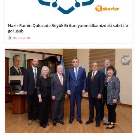
Nazir Ramin Quluzadə Böyük Britaniyanın ölkəmizdəki səfiri ilə
görüşüb
01-12-2020