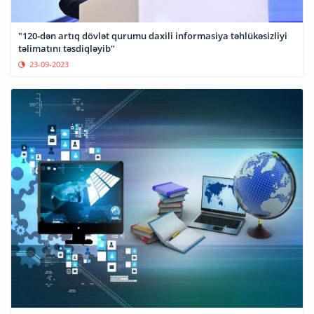
"120-dən artıq dövlət qurumu daxili informasiya təhlükəsizliyi
təlimatını təsdiqləyib"
23-09-2023