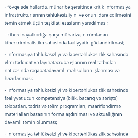
- fövqəladə hallarda, müharibə şəraitində kritik informasiya
infrastrukturlarının təhlükəsizliyini və onun idarə edilməsini
təmin etmək üçün təşkilati əsasların yaradılması;
- kibercinayətkarlığa qarşı mübarizə, o cümlədən
kiberkriminalistika sahəsində fəaliyyətin gücləndirilməsi;
- informasiya təhlükəsizliyi və kibertəhlükəsizlik sahəsində
elmi tədqiqat və layihətəcrübə işlərinin real tətbiqləri
nəticəsində rəqabətədavamlı məhsulların işlənməsi və
hazırlanması;
- informasiya təhlükəsizliyi və kibertəhlükəsizlik sahəsində
fəaliyyət üçün kompetensiya (bilik, bacarıq və səriştə)
tələbatları, tədris və təlim proqramları, maarifləndirmə
materialları bazasının formalaşdırılması və aktuallığının
davamlı təmin olunması;
- informasiya təhlükəsizliyi və kibertəhlükəsizlik sahəsində