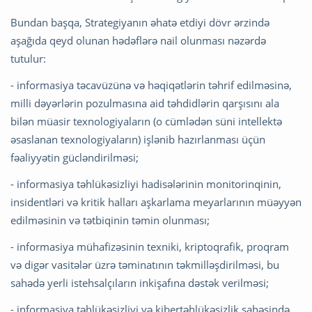
Bundan başqa, Strategiyanın əhatə etdiyi dövr ərzində
aşağıda qeyd olunan hədəflərə nail olunması nəzərdə
tutulur:
- informasiya təcavüzünə və həqiqətlərin təhrif edilməsinə,
milli dəyərlərin pozulmasına aid təhdidlərin qarşısını ala
bilən müasir texnologiyaların (o cümlədən süni intellektə
əsaslanan texnologiyaların) işlənib hazırlanması üçün
fəaliyyətin gücləndirilməsi;
- informasiya təhlükəsizliyi hadisələrinin monitorinqinin,
insidentləri və kritik halları aşkarlama meyarlarının müəyyən
edilməsinin və tətbiqinin təmin olunması;
- informasiya mühafizəsinin texniki, kriptoqrafik, proqram
və digər vasitələr üzrə təminatının təkmilləşdirilməsi, bu
sahədə yerli istehsalçıların inkişafına dəstək verilməsi;
- informasiya təhlükəsizliyi və kibertəhlükəsizlik sahəsində