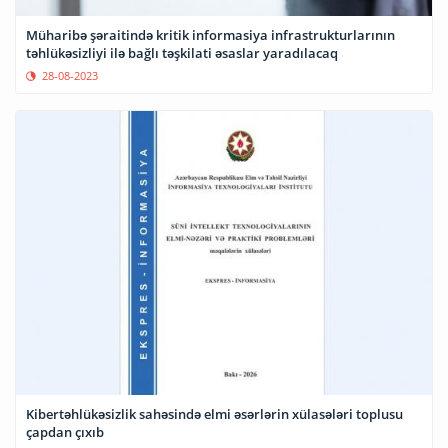
Müharibə şəraitində kritik informasiya infrastrukturlarının
təhlükəsizliyi ilə bağlı təşkilati əsaslar yaradılacaq
28-08-2023
Kibertəhlükəsizlik sahəsində elmi əsərlərin xülasələri toplusu
çapdan çıxıb