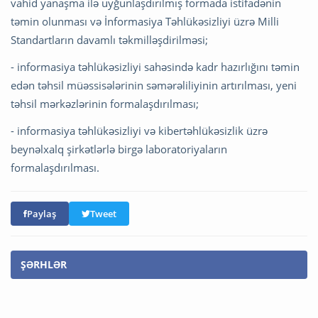
vahid yanaşma ilə uyğunlaşdırılmış formada istifadənin
təmin olunması və İnformasiya Təhlükəsizliyi üzrə Milli
Standartların davamlı təkmilləşdirilməsi;
- informasiya təhlükəsizliyi sahəsində kadr hazırlığını təmin
edən təhsil müəssisələrinin səmərəliliyinin artırılması, yeni
təhsil mərkəzlərinin formalaşdırılması;
- informasiya təhlükəsizliyi və kibertəhlükəsizlik üzrə
beynəlxalq şirkətlərlə birgə laboratoriyaların
formalaşdırılması.
Paylaş
Tweet
ŞƏRHLƏR