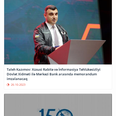
Taleh Kazımov: Xüsusi Rabitə və İnformasiya Təhlükəsizliyi
Dövlət Xidməti ilə Mərkəzi Bank arasında memorandum
imzalanacaq
26-10-2023