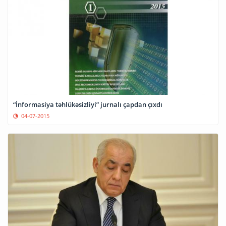
“İnformasiya təhlükəsizliyi” jurnalı çapdan çıxdı
04-07-2015