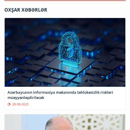
OXŞAR XƏBƏRLƏR
Azərbaycanın informasiya məkanında təhlükəsizlik riskləri
müəyyənləşdiriləcək
28-08-2023