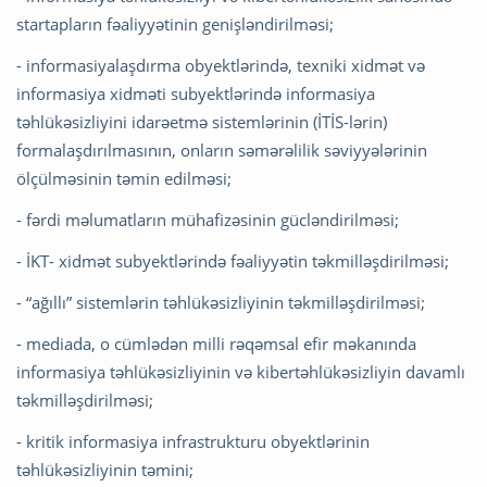
startapların fəaliyyətinin genişləndirilməsi;
- informasiyalaşdırma obyektlərində, texniki xidmət və
informasiya xidməti subyektlərində informasiya
təhlükəsizliyini idarəetmə sistemlərinin (İTİS-lərin)
formalaşdırılmasının, onların səmərəlilik səviyyələrinin
ölçülməsinin təmin edilməsi;
- fərdi məlumatların mühafizəsinin gücləndirilməsi;
- İKT- xidmət subyektlərində fəaliyyətin təkmilləşdirilməsi;
- “ağıllı” sistemlərin təhlükəsizliyinin təkmilləşdirilməsi;
- mediada, o cümlədən milli rəqəmsal efir məkanında
informasiya təhlükəsizliyinin və kibertəhlükəsizliyin davamlı
təkmilləşdirilməsi;
- kritik informasiya infrastrukturu obyektlərinin
təhlükəsizliyinin təmini;