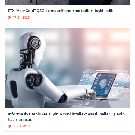
ETX “AzerGold” QSC-də maarifləndirmə tədbiri təşkil edib
17-01-2025
İnformasiya təhlükəsizliyinin süni intellekt əsaslı həlləri işlənib
hazırlanacaq
28-08-2023