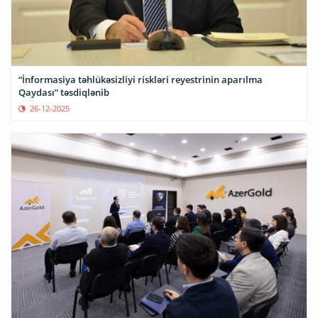
“İnformasiya təhlükəsizliyi riskləri reyestrinin aparılma
Qaydası” təsdiqlənib
26-12-2025