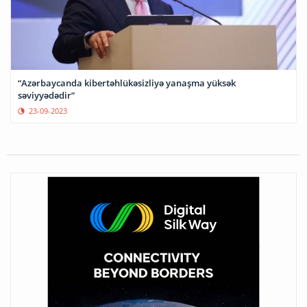
“Azərbaycanda kibertəhlükəsizliyə yanaşma yüksək
səviyyədədir”
23-09-2023