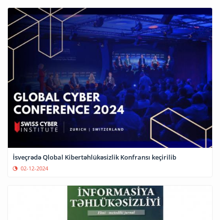
İsveçrədə Qlobal Kibertəhlükəsizlik Konfransı keçirilib
02-12-2024