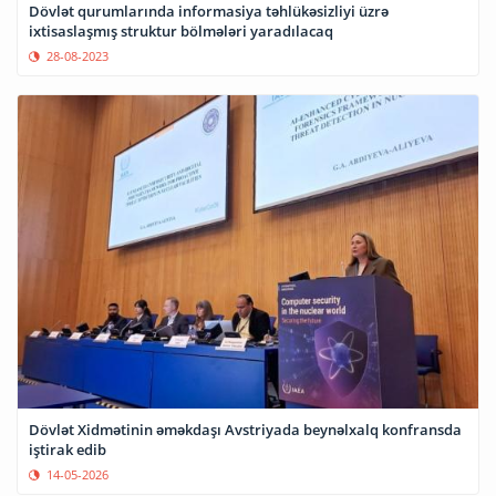
Dövlət qurumlarında informasiya təhlükəsizliyi üzrə
ixtisaslaşmış struktur bölmələri yaradılacaq
28-08-2023
Dövlət Xidmətinin əməkdaşı Avstriyada beynəlxalq konfransda
iştirak edib
14-05-2026