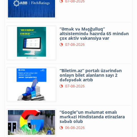
07-08-2026
“Əmək və Məşğulluq”
altsistemində hazırda 65 mindən
çox aktiv vakansiya var
07-08-2026
“Biletim.az” portalı üzərindən
onlayn bilet alanların sayı 2
dəfəyədək artıb
07-08-2026
“Google”un məlumat emalı
mərkəzi Hindistanda etirazlara
səbəb olub
06-08-2026