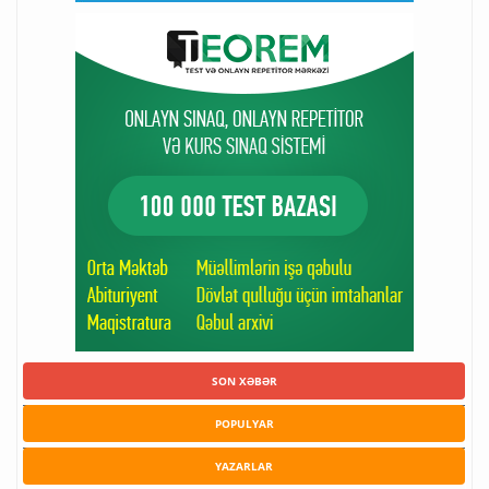
SON XƏBƏR
POPULYAR
YAZARLAR