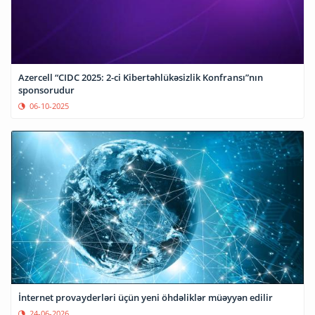
Azercell “CIDC 2025: 2-ci Kibertəhlükəsizlik Konfransı”nın
sponsorudur
06-10-2025
İnternet provayderləri üçün yeni öhdəliklər müəyyən edilir
24-06-2026