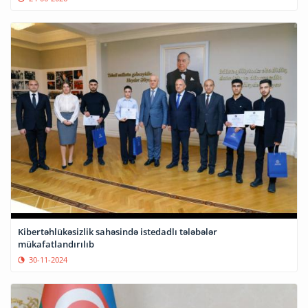
Kibertəhlükəsizlik sahəsində istedadlı tələbələr
mükafatlandırılıb
30-11-2024