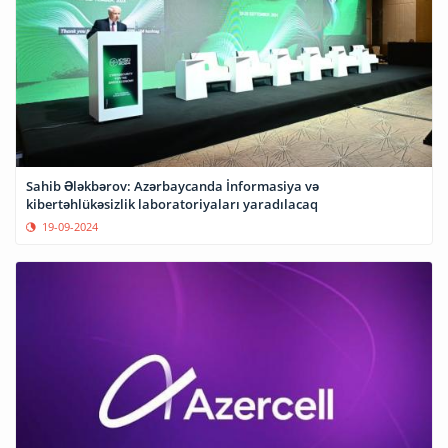
Sahib Ələkbərov: Azərbaycanda İnformasiya və
kibertəhlükəsizlik laboratoriyaları yaradılacaq
19-09-2024