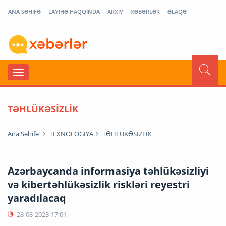
ANA SƏHİFƏ
LAYİHƏ HAQQINDA
ARXİV
XƏBƏRLƏR
ƏLAQƏ
TƏHLÜKƏSİZLİK
Ana Səhifə
TEXNOLOGİYA
TƏHLÜKƏSİZLİK
Azərbaycanda informasiya təhlükəsizliyi
və kibertəhlükəsizlik riskləri reyestri
yaradılacaq
28-08-2023
17:01