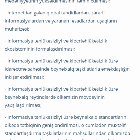
mədəniyyətinin yüksəldilməsinin təmin edilməsi;
- internetdən gələn qlobal təhdidlərdən, zərərli
informasiyalardan və yaranan fəsadlardan uşaqların
mühafizəsi;
- informasiya təhlükəsizliyi və kibertəhlükəsizlik
ekosisteminin formalaşdırılması;
- informasiya təhlükəsizliyi və kibertəhlükəsizlik üzrə
idarəetmə sahəsində beynəlxalq təşkilatlarla əməkdaşlığın
inkişaf etdirilməsi;
- informasiya təhlükəsizliyi və kibertəhlükəsizlik üzrə
beynəlxalq reytinqlərdə ölkəmizin mövqeyinin
yaxşılaşdırılması;
- informasiya təhlükəsizliyi üzrə beynəlxalq standartların
ölkədə tətbiqinin genişləndirilməsi, o cümlədən müxtəlif
standartlaşdırma təşkilatlarının məhsullarından ölkəmizdə