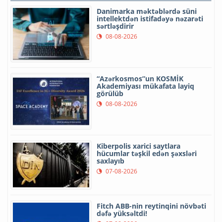
Danimarka məktəblərdə süni
intellektdən istifadəyə nəzarəti
sərtləşdirir
08-08-2026
“Azərkosmos”un KOSMİK
Akademiyası mükafata layiq
görülüb
08-08-2026
Kiberpolis xarici saytlara
hücumlar təşkil edən şəxsləri
saxlayıb
07-08-2026
Fitch ABB-nin reytinqini növbəti
dəfə yüksəltdi!