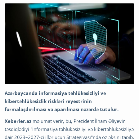
Azərbaycanda informasiya təhlükəsizliyi və
kibertəhlükəsizlik riskləri reyestrinin
formalaşdırılması və aparılması nəzərdə tutulur.
Xeberler.az
məlumat verir, bu, Prezident İlham Əliyevin
təsdiqlədiyi "İnformasiya təhlükəsizliyi və kibertəhlükəsizliyə
dair 2023–2027-ci illər üçün Strategiyası"nda öz əksini tapıb.