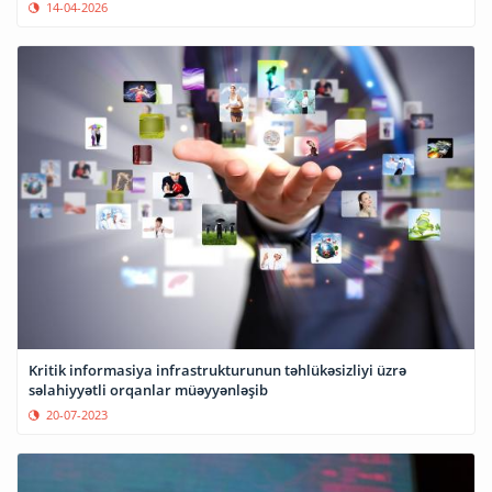
14-04-2026
Kritik informasiya infrastrukturunun təhlükəsizliyi üzrə
səlahiyyətli orqanlar müəyyənləşib
20-07-2023