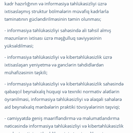
kadr hazırlığının və informasiya təhlükəsizliyi üzrə
ixtisaslaşmış struktur bölmələrin müvafiq kadrlarla
təminatının gücləndirilməsinin təmin olunması;
- informasiya təhlükəsizliyi sahəsində ali təhsil almış
məzunların ixtisası üzrə məşğulluq səviyyəsinin
yüksəldilməsi;
- informasiya təhlükəsizliyi və kibertəhlükəsizlik üzrə
ixtisaslaşan yeniyetmə və gənclərin təhdidlərdən
mühafizəsinin təşkili;
- informasiya təhlükəsizliyi və kibertəhlükəsizlik sahəsində
qabaqcıl beynəlxalq hüquqi və texniki normativ alətlərin
öyrənilməsi, informasiya təhlükəsizliyi və əlaqəli sahələrə
aid beynəlxalq mənbələrin praktiki tövsiyələrinin təşviqi;
- cəmiyyətdə geniş maarifləndirmə və məlumatlandırma
nəticəsində informasiya təhlükəsizliyi və kibertəhlükəsizlik