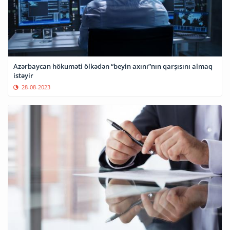
Azərbaycan hökuməti ölkədən “beyin axını”nın qarşısını almaq
istəyir
28-08-2023