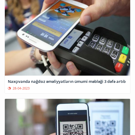
Naxçıvanda nağdsız əməliyyatların ümumi məbləği 3 dəfə artıb
28-04-2023