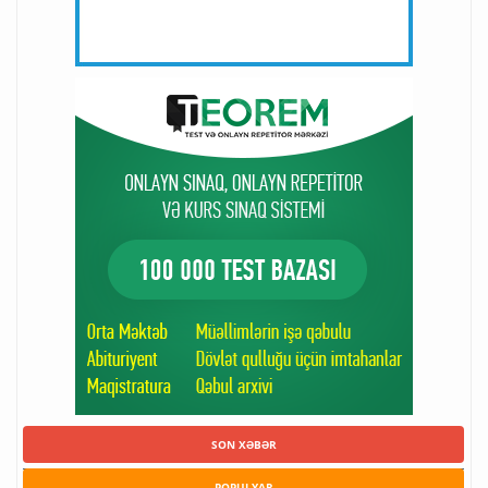
SON XƏBƏR
POPULYAR