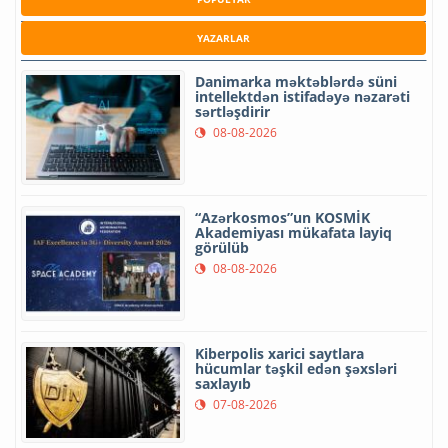
YAZARLAR
Danimarka məktəblərdə süni
intellektdən istifadəyə nəzarəti
sərtləşdirir
08-08-2026
“Azərkosmos”un KOSMİK
Akademiyası mükafata layiq
görülüb
08-08-2026
Kiberpolis xarici saytlara
hücumlar təşkil edən şəxsləri
saxlayıb
07-08-2026