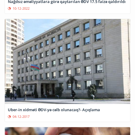
Nağdsız əməliyyatlara görə qaytarılan ƏDV 17.5 faizə qaldırıldı
10-12-2022
Uber-in xidməti ƏDV-yə cəlb olunacaq?- Açıqlama
04-12-2017