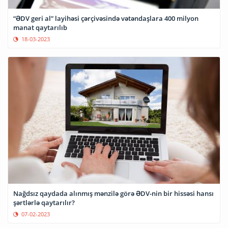
“ƏDV geri al” layihəsi çərçivəsində vətəndaşlara 400 milyon
manat qaytarılıb
18-03-2023
Nağdsız qaydada alınmış mənzilə görə ƏDV-nin bir hissəsi hansı
şərtlərlə qaytarılır?
07-02-2023