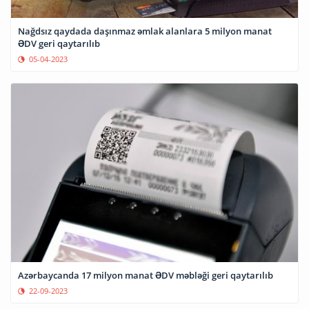
Nağdsız qaydada daşınmaz əmlak alanlara 5 milyon manat
ƏDV geri qaytarılıb
05-04-2023
Azərbaycanda 17 milyon manat ƏDV məbləği geri qaytarılıb
22-09-2023