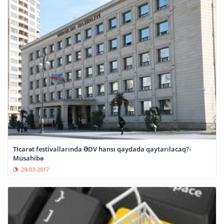
Ticarət festivallarında ƏDV hansı qaydada qaytarılacaq?-
Müsahibə
29-03-2017