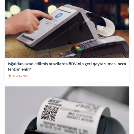
İşğaldan azad edilmiş ərazilərdə ƏDV-nin geri qaytarılması necə
tənzimlənir?
16-06-2023