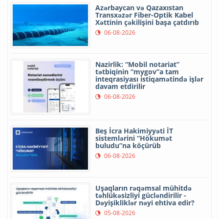
Azərbaycan və Qazaxıstan
Transxəzər Fiber-Optik Kabel
Xəttinin çəkilişini başa çatdırıb
06-08-2026
Nazirlik: “Mobil notariat”
tətbiqinin “mygov”a tam
inteqrasiyası istiqamətində işlər
davam etdirilir
06-08-2026
Beş İcra Hakimiyyəti İT
sistemlərini “Hökumət
buludu”na köçürüb
06-08-2026
Uşaqların rəqəmsal mühitdə
təhlükəsizliyi gücləndirilir -
Dəyişikliklər nəyi ehtiva edir?
05-08-2026