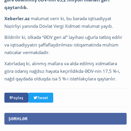
qaytarılıb.
Xeberler.az
məlumat verir ki, bu barədə iqtisadiyyat
Nazirliyi yanında Dövlət Vergi Xidməti məlumat yayıb.
Bildirilir ki, ölkədə “ƏDV geri al” layihəsi uğurla tətbiq edilir
və iqtisadiyyatın şəffaflaşdırılması istiqamətində mühüm
nəticələr verməkdədir.
Xatırladaq ki, alınmış mallara və əldə edilmiş xidmətlərə
görə ödəniş nağdsız həyata keçirildikdə ƏDV-nin 17,5 %-i,
nağd qaydada olduqda isə 5 %-i istehlakçılara qaytarılır.
Paylaş
Tweet
ŞƏRHLƏR