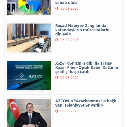
səbəb olub
06-08-2026
Rəşad Nəbiyev Zəngilanda
vətəndaşların müraciətlərini
dinləyib
06-08-2026
Xəzər dənizinin dibi ilə Trans-
Xəzər Fiber-Optik Kabel Xəttinin
çəkilişi başa çatıb
06-08-2026
AZCON-a "Azərkosmos"la bağlı
yeni səlahiyyətlər verilib
06-08-2026