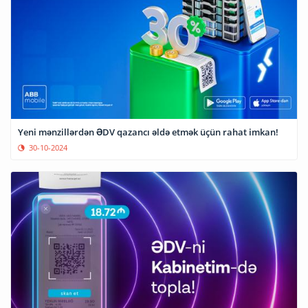
Yeni mənzillərdən ƏDV qazancı əldə etmək üçün rahat imkan!
30-10-2024