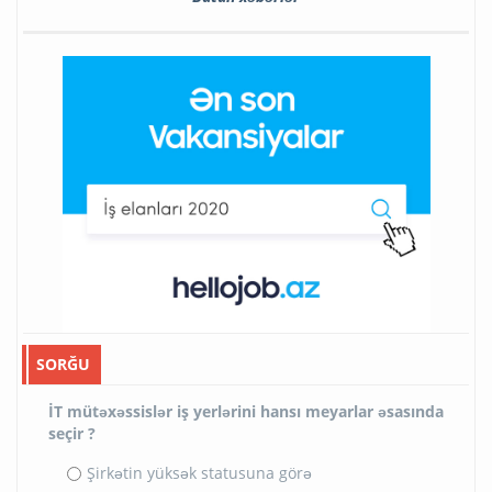
SORĞU
İT mütəxəssislər iş yerlərini hansı meyarlar əsasında
seçir ?
Şirkətin yüksək statusuna görə