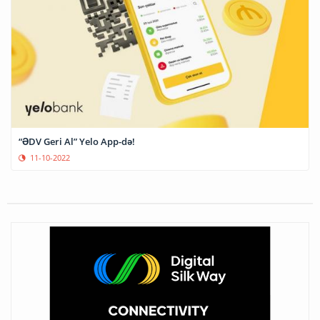
“ƏDV Geri Al” Yelo App-də!
11-10-2022