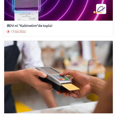
ƏDV-ni “Kabinetim”də topla!
17-02-2022