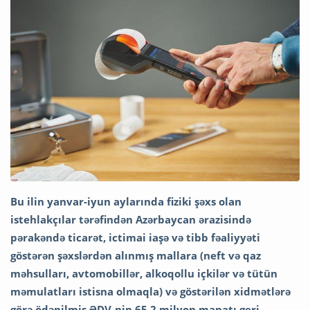
Bu ilin yanvar-iyun aylarında fiziki şəxs olan
istehlakçılar tərəfindən Azərbaycan ərazisində
pərakəndə ticarət, ictimai iaşə və tibb fəaliyyəti
göstərən şəxslərdən alınmış mallara (neft və qaz
məhsulları, avtomobillər, alkoqollu içkilər və tütün
məmulatları istisna olmaqla) və göstərilən xidmətlərə
görə ödənilmiş ƏDV-nin 65,2 milyon manatı geri