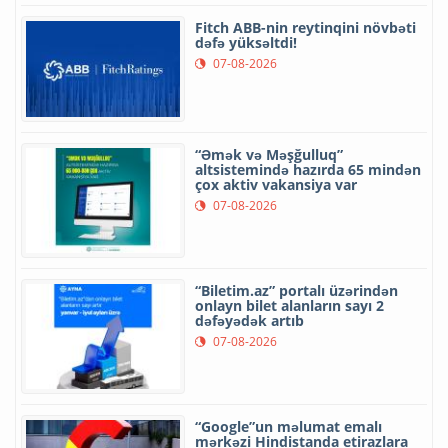
Fitch ABB-nin reytinqini növbəti
dəfə yüksəltdi!
07-08-2026
“Əmək və Məşğulluq”
altsistemində hazırda 65 mindən
çox aktiv vakansiya var
07-08-2026
“Biletim.az” portalı üzərindən
onlayn bilet alanların sayı 2
dəfəyədək artıb
07-08-2026
“Google”un məlumat emalı
mərkəzi Hindistanda etirazlara