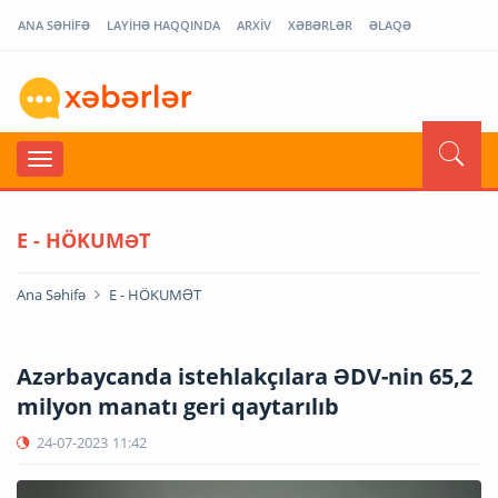
ANA SƏHİFƏ
LAYİHƏ HAQQINDA
ARXİV
XƏBƏRLƏR
ƏLAQƏ
E - HÖKUMƏT
Ana Səhifə
E - HÖKUMƏT
Azərbaycanda istehlakçılara ƏDV-nin 65,2
milyon manatı geri qaytarılıb
24-07-2023
11:42