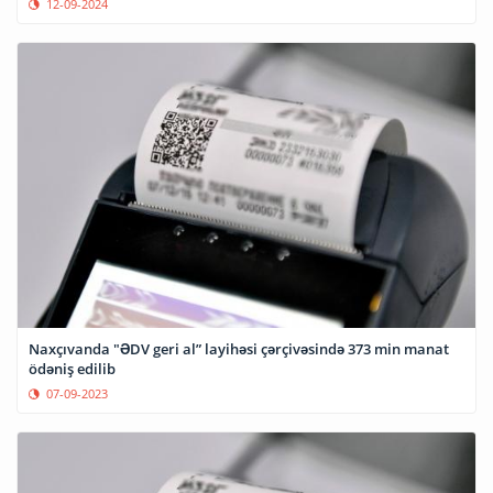
12-09-2024
Naxçıvanda "ƏDV geri al” layihəsi çərçivəsində 373 min manat
ödəniş edilib
07-09-2023