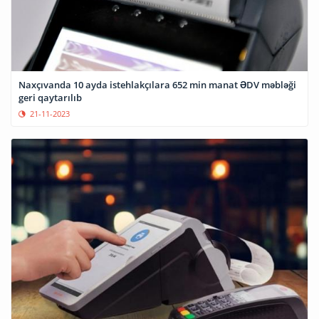
Naxçıvanda 10 ayda istehlakçılara 652 min manat ƏDV məbləği
geri qaytarılıb
21-11-2023