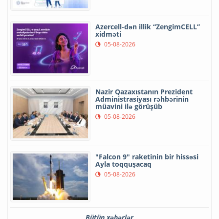
Azercell-dən illik “ZengimCELL”
xidməti
05-08-2026
Nazir Qazaxıstanın Prezident
Administrasiyası rəhbərinin
müavini ilə görüşüb
05-08-2026
"Falcon 9" raketinin bir hissəsi
Ayla toqquşacaq
05-08-2026
Bütün xəbərlər