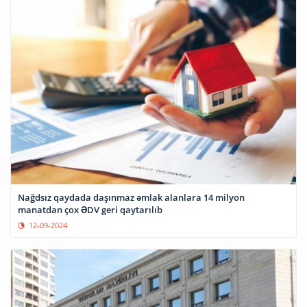
Nağdsız qaydada daşınmaz əmlak alanlara 14 milyon
manatdan çox ƏDV geri qaytarılıb
12-09-2024