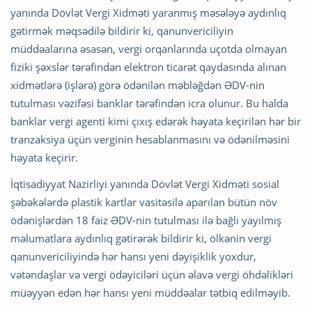
yanında Dövlət Vergi Xidməti yaranmış məsələyə aydınlıq
gətirmək məqsədilə bildirir ki, qanunvericiliyin
müddəalarına əsasən, vergi orqanlarında uçotda olmayan
fiziki şəxslər tərəfindən elektron ticarət qaydasında alınan
xidmətlərə (işlərə) görə ödənilən məbləğdən ƏDV-nin
tutulması vəzifəsi banklar tərəfindən icra olunur. Bu halda
banklar vergi agenti kimi çıxış edərək həyata keçirilən hər bir
tranzaksiya üçün verginin hesablanmasını və ödənilməsini
həyata keçirir.
İqtisadiyyat Nazirliyi yanında Dövlət Vergi Xidməti sosial
şəbəkələrdə plastik kartlar vasitəsilə aparılan bütün növ
ödənişlərdən 18 faiz ƏDV-nin tutulması ilə bağlı yayılmış
məlumatlara aydınlıq gətirərək bildirir ki, ölkənin vergi
qanunvericiliyində hər hansı yeni dəyişiklik yoxdur,
vətəndaşlar və vergi ödəyiciləri üçün əlavə vergi öhdəlikləri
müəyyən edən hər hansı yeni müddəalar tətbiq edilməyib.