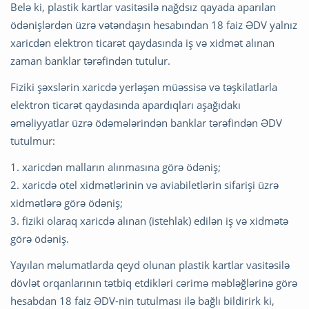
Belə ki, plastik kartlar vasitəsilə nağdsız qayada aparılan
ödənişlərdən üzrə vətəndaşın hesabından 18 faiz ƏDV yalnız
xaricdən elektron ticarət qaydasında iş və xidmət alınan
zaman banklar tərəfindən tutulur.
Fiziki şəxslərin xaricdə yerləşən müəssisə və təşkilatlarla
elektron ticarət qaydasında apardıqları aşağıdakı
əməliyyatlar üzrə ödəmələrindən banklar tərəfindən ƏDV
tutulmur:
1. xaricdən malların alınmasına görə ödəniş;
2. xaricdə otel xidmətlərinin və aviabiletlərin sifarişi üzrə
xidmətlərə görə ödəniş;
3. fiziki olaraq xaricdə alınan (istehlak) edilən iş və xidmətə
görə ödəniş.
Yayılan məlumatlarda qeyd olunan plastik kartlar vasitəsilə
dövlət orqanlarının tətbiq etdikləri cərimə məbləğlərinə görə
hesabdan 18 faiz ƏDV-nin tutulması ilə bağlı bildirirk ki,