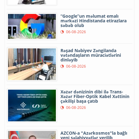
“Google”un məlumat emalı
mərkəzi Hindistanda etirazlara
səbəb olub
06-08-2026
Rəşad Nəbiyev Zəngilanda
vətəndaşların müraciətlərini
dinləyib
06-08-2026
Xəzər dənizinin dibi ilə Trans-
Xəzər Fiber-Optik Kabel Xəttinin
çəkilişi başa çatıb
06-08-2026
AZCON-a "Azərkosmos"la bağlı
yeni səlahiyyətlər verilib