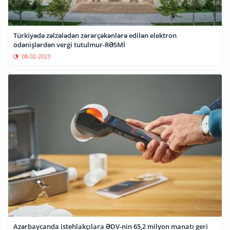
Türkiyədə zəlzələdən zərərçəkənlərə edilən elektron
ödənişlərdən vergi tutulmur-RƏSMİ
08-02-2023
Azərbaycanda istehlakçılara ƏDV-nin 65,2 milyon manatı geri