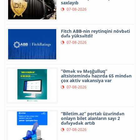
saxlayıb
07-08-2026
Fitch ABB-nin reytinqini növbəti
dəfə yüksəltdi!
07-08-2026
“Əmək və Məşğulluq”
altsistemində hazırda 65 mindən
çox aktiv vakansiya var
07-08-2026
“Biletim.az” portalı üzərindən
onlayn bilet alanların sayı 2
dəfəyədək artıb
07-08-2026