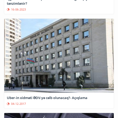
tənzimlənir?
16-06-2023
Uber-in xidməti ƏDV-yə cəlb olunacaq?- Açıqlama
04-12-2017