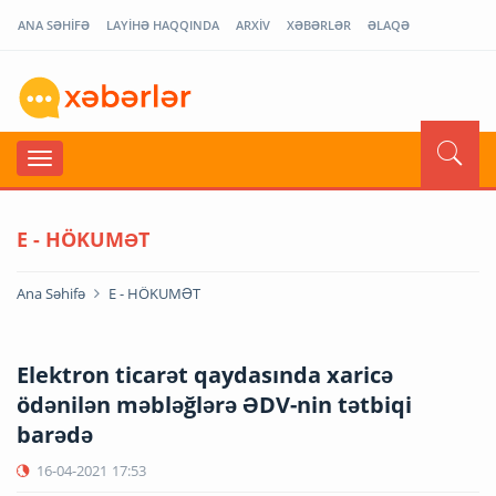
ANA SƏHİFƏ
LAYİHƏ HAQQINDA
ARXİV
XƏBƏRLƏR
ƏLAQƏ
E - HÖKUMƏT
Ana Səhifə
E - HÖKUMƏT
Elektron ticarət qaydasında xaricə
ödənilən məbləğlərə ƏDV-nin tətbiqi
barədə
16-04-2021
17:53