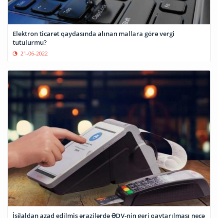
Elektron ticarət qaydasında alınan mallara görə vergi
tutulurmu?
21-06-2022
İşğaldan azad edilmiş ərazilərdə ƏDV-nin geri qaytarılması necə