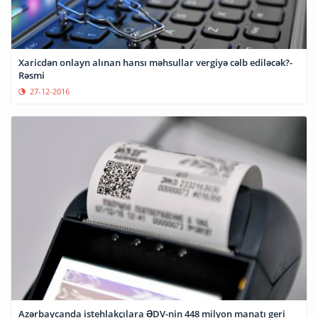
Xaricdən onlayn alınan hansı məhsullar vergiyə cəlb ediləcək?-
Rəsmi
27-12-2016
Azərbaycanda istehlakçılara ƏDV-nin 448 milyon manatı geri