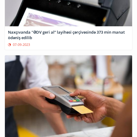
Naxçıvanda "ƏDV geri al” layihəsi çərçivəsində 373 min manat
ödəniş edilib
07-09-2023