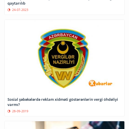
qaytarılıb
24-07-2023
Sosial şəbəkələrdə reklam xidməti göstərənlərin vergi öhdəliyi
varmı?
28-09-2019