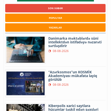
SON XƏBƏR
POPULYAR
YAZARLAR
Danimarka məktəblərdə süni
intellektdən istifadəyə nəzarəti
sərtləşdirir
08-08-2026
“Azərkosmos”un KOSMİK
Akademiyası mükafata layiq
görülüb
08-08-2026
Kiberpolis xarici saytlara
hücumlar təşkil edən şəxsləri