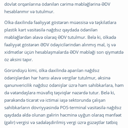
dövlət orqanlarına ödənilən cərimə məbləğlərinə ƏDV
hesablanmır və tutulmur.
Ölkə daxilində fəaliyyət göstərən müəssisə və təşkilatlara
plastik kart vasitəsilə nağdsız qaydada ödənilən
məbləğlərdən əlavə olaraq ƏDV tutulmur. Belə ki, ölkədə
fəaliyyət göstərən ƏDV ödəyicilərindən alınmış mal, iş və
xidmətlər üçün hesablaşmalarda ƏDV məbləği son qiymətdə
öz əksini tapır.
Göründüyü kimi, ölkə daxilində aparılan nağdsız
ödənişlərdən hər hansı əlavə vergilər tutulmur, əksinə
qanunvericilik nağdsız ödənişlər üzrə həm sahibkarlara, həm
də vətəndaşlara müvafiq təşviqlər nəzərdə tutur. Belə ki,
pərakəndə ticarət və ictimai iaşə sektorunda çalışan
sahibkarların dövriyyəsində POS-terminal vasitəsilə nağdsız
qaydada əldə olunan gəlirin həcminə uyğun olaraq mənfəət
(gəlir) vergisi və sadələşdirilmiş vergi üzrə güzəştlər tətbiq