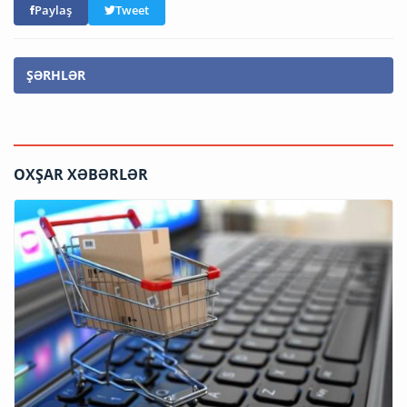
Paylaş
Tweet
ŞƏRHLƏR
OXŞAR XƏBƏRLƏR