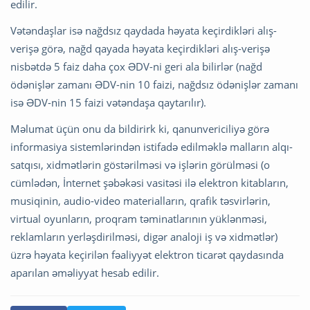
edilir.
Vətəndaşlar isə nağdsız qaydada həyata keçirdikləri alış-
verişə görə, nağd qayada həyata keçirdikləri alış-verişə
nisbətdə 5 faiz daha çox ƏDV-ni geri ala bilirlər (nağd
ödənişlər zamanı ƏDV-nin 10 faizi, nağdsız ödənişlər zamanı
isə ƏDV-nin 15 faizi vətəndaşa qaytarılır).
Məlumat üçün onu da bildirirk ki, qanunvericiliyə görə
informasiya sistemlərindən istifadə edilməklə malların alqı-
satqısı, xidmətlərin göstərilməsi və işlərin görülməsi (o
cümlədən, İnternet şəbəkəsi vasitəsi ilə elektron kitabların,
musiqinin, audio-video materialların, qrafik təsvirlərin,
virtual oyunların, proqram təminatlarının yüklənməsi,
reklamların yerləşdirilməsi, digər analoji iş və xidmətlər)
üzrə həyata keçirilən fəaliyyət elektron ticarət qaydasında
aparılan əməliyyat hesab edilir.