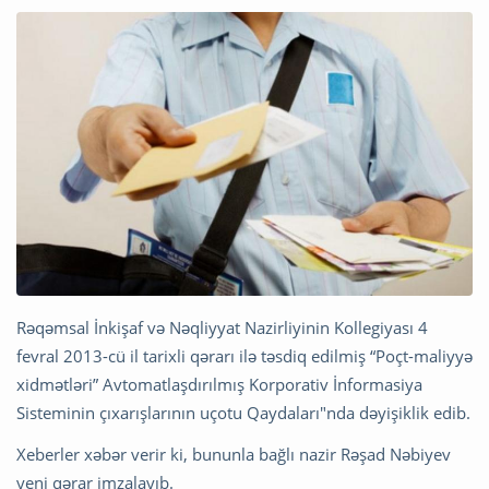
Rəqəmsal İnkişaf və Nəqliyyat Nazirliyinin Kollegiyası 4
fevral 2013-cü il tarixli qərarı ilə təsdiq edilmiş “Poçt-maliyyə
xidmətləri” Avtomatlaşdırılmış Korporativ İnformasiya
Sisteminin çıxarışlarının uçotu Qaydaları"nda dəyişiklik edib.
Xeberler xəbər verir ki, bununla bağlı nazir Rəşad Nəbiyev
yeni qərar imzalayıb.