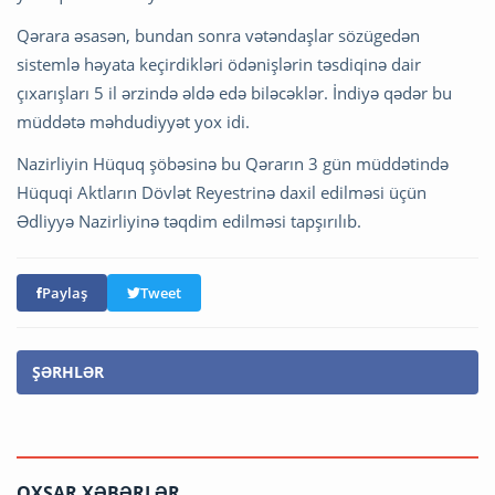
Qərara əsasən, bundan sonra vətəndaşlar sözügedən
sistemlə həyata keçirdikləri ödənişlərin təsdiqinə dair
çıxarışları 5 il ərzində əldə edə biləcəklər. İndiyə qədər bu
müddətə məhdudiyyət yox idi.
Nazirliyin Hüquq şöbəsinə bu Qərarın 3 gün müddətində
Hüquqi Aktların Dövlət Reyestrinə daxil edilməsi üçün
Ədliyyə Nazirliyinə təqdim edilməsi tapşırılıb.
Paylaş
Tweet
ŞƏRHLƏR
OXŞAR XƏBƏRLƏR