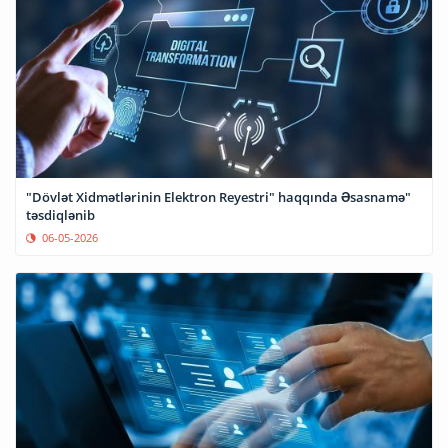
"Dövlət Xidmətlərinin Elektron Reyestri" haqqında Əsasnamə"
təsdiqlənib
06-05-2026