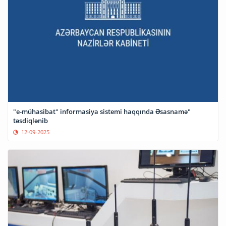
"e-mühasibat" informasiya sistemi haqqında Əsasnamə"
təsdiqlənib
12-09-2025