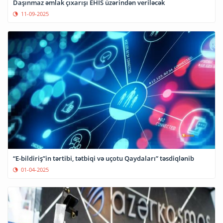
Daşınmaz əmlak çıxarışı EHİS üzərindən veriləcək
11-09-2025
“E-bildiriş”in tərtibi, tətbiqi və uçotu Qaydaları” təsdiqlənib
01-04-2025