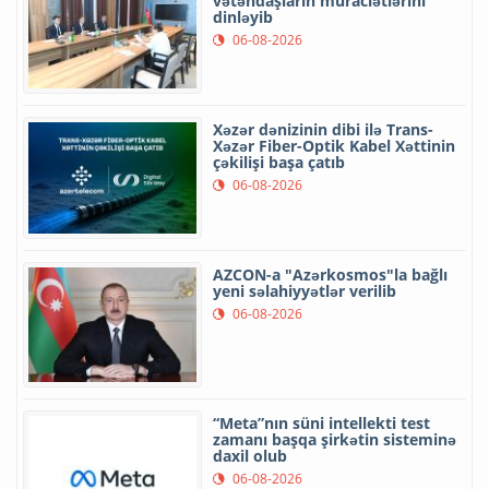
vətəndaşların müraciətlərini
dinləyib
06-08-2026
Xəzər dənizinin dibi ilə Trans-
Xəzər Fiber-Optik Kabel Xəttinin
çəkilişi başa çatıb
06-08-2026
AZCON-a "Azərkosmos"la bağlı
yeni səlahiyyətlər verilib
06-08-2026
“Meta”nın süni intellekti test
zamanı başqa şirkətin sisteminə
daxil olub
06-08-2026