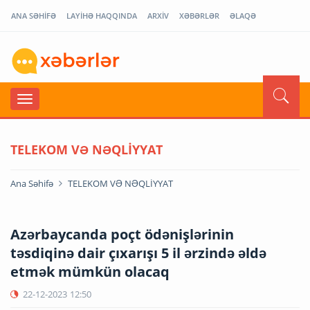
ANA SƏHİFƏ
LAYİHƏ HAQQINDA
ARXİV
XƏBƏRLƏR
ƏLAQƏ
TELEKOM VƏ NƏQLİYYAT
Ana Səhifə
TELEKOM VƏ NƏQLİYYAT
Azərbaycanda poçt ödənişlərinin
təsdiqinə dair çıxarışı 5 il ərzində əldə
etmək mümkün olacaq
22-12-2023
12:50