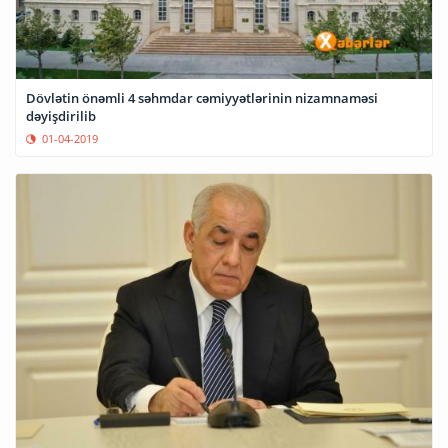
Dövlətin önəmli 4 səhmdar cəmiyyətlərinin nizamnaməsi
dəyişdirilib
01-04-2019