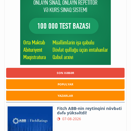
SON XƏBƏR
POPULYAR
YAZARLAR
Fitch ABB-nin reytinqini növbəti
dəfə yüksəltdi!
07-08-2026