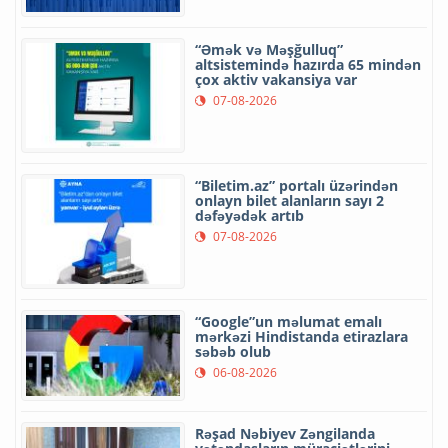
“Əmək və Məşğulluq”
altsistemində hazırda 65 mindən
çox aktiv vakansiya var
07-08-2026
“Biletim.az” portalı üzərindən
onlayn bilet alanların sayı 2
dəfəyədək artıb
07-08-2026
“Google”un məlumat emalı
mərkəzi Hindistanda etirazlara
səbəb olub
06-08-2026
Rəşad Nəbiyev Zəngilanda