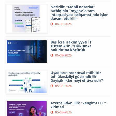
Nazirlik: “Mobil notariat”
tətbiqinin “mygov”a tam
inteqrasiyası istiqamətində işlər
davam etdirilir
06-08-2026
Beş İcra Hakimiyyəti İT
sistemlərini “Hökumət
buludu”na köçürüb
06-08-2026
Uşaqların rəqəmsal mühitdə
təhlükəsizliyi gücləndirilir -
Dəyişikliklər nəyi ehtiva edir?
05-08-2026
Azercell-dən illik “ZengimCELL”
xidməti
05-08-2026