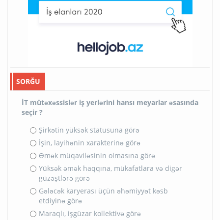
SORĞU
İT mütəxəssislər iş yerlərini hansı meyarlar əsasında
seçir ?
Şirkətin yüksək statusuna görə
İşin, layihənin xarakterinə görə
Əmək müqaviləsinin olmasına görə
Yüksək əmək haqqına, mükafatlara və digər
güzəştlərə görə
Gələcək karyerası üçün əhəmiyyət kəsb
etdiyinə görə
Maraqlı, işgüzar kollektivə görə