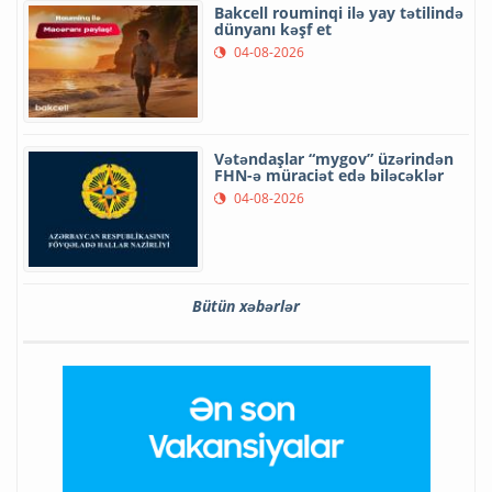
Bakcell rouminqi ilə yay tətilində
dünyanı kəşf et
04-08-2026
Vətəndaşlar “mygov” üzərindən
FHN-ə müraciət edə biləcəklər
04-08-2026
Bütün xəbərlər