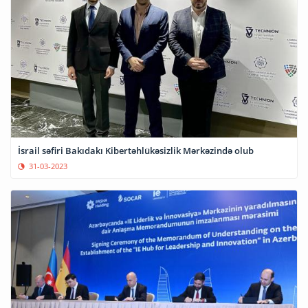
İsrail səfiri Bakıdakı Kibertəhlükəsizlik Mərkəzində olub
31-03-2023