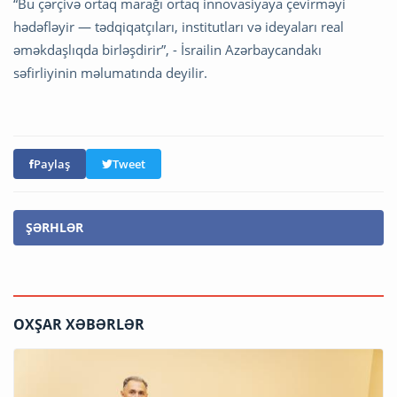
“Bu çərçivə ortaq marağı ortaq innovasiyaya çevirməyi
hədəfləyir — tədqiqatçıları, institutları və ideyaları real
əməkdaşlıqda birləşdirir”, - İsrailin Azərbaycandakı
səfirliyinin məlumatında deyilir.
Paylaş
Tweet
ŞƏRHLƏR
OXŞAR XƏBƏRLƏR