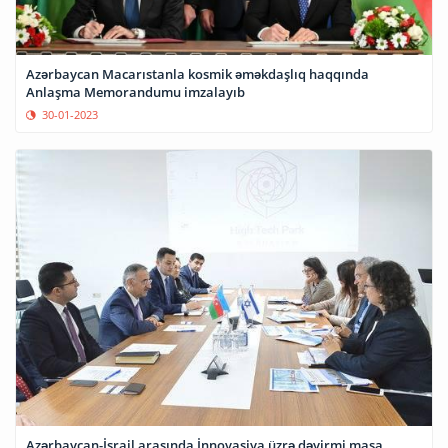
Azərbaycan Macarıstanla kosmik əməkdaşlıq haqqında
Anlaşma Memorandumu imzalayıb
30-01-2023
Azərbaycan-İsrail arasında İnnovasiya üzrə dəyirmi masa