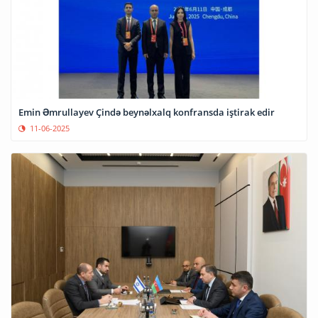
Emin Əmrullayev Çində beynəlxalq konfransda iştirak edir
11-06-2025