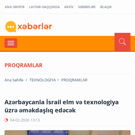
ANA SƏHİFƏ
LAYİHƏ HAQQINDA
ARXİV
XƏBƏRLƏR
ƏLAQƏ
PROQRAMLAR
Ana Səhifə
TEXNOLOGİYA
PROQRAMLAR
Azərbaycanla İsrail elm və texnologiya
üzrə əməkdaşlıq edəcək
04-02-2026
13:13