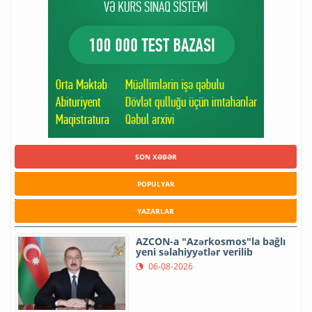
SON XƏBƏR
POPULYAR
YAZARLAR
AZCON-a "Azərkosmos"la bağlı
yeni səlahiyyətlər verilib
06-08-2026