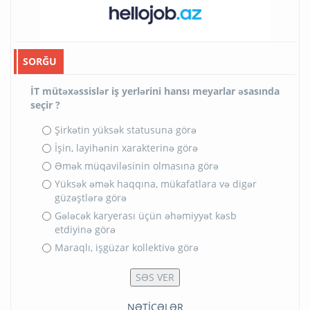
SORĞU
İT mütəxəssislər iş yerlərini hansı meyarlar əsasında
seçir ?
Şirkətin yüksək statusuna görə
İşin, layihənin xarakterinə görə
Əmək müqaviləsinin olmasına görə
Yüksək əmək haqqına, mükafatlara və digər
güzəştlərə görə
Gələcək karyerası üçün əhəmiyyət kəsb
etdiyinə görə
Maraqlı, işgüzar kollektivə görə
NƏTİCƏLƏR