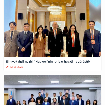
Elm və təhsil naziri "Huawei"nin rəhbər heyəti ilə görüşüb
12-06-2025