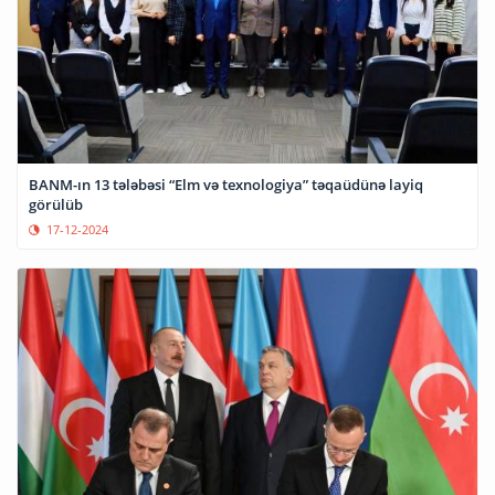
BANM-ın 13 tələbəsi “Elm və texnologiya” təqaüdünə layiq
görülüb
17-12-2024