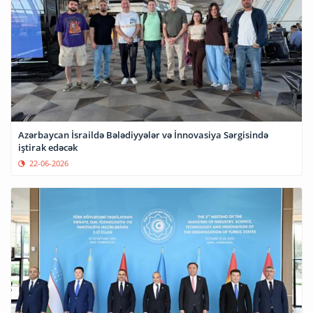
Azərbaycan İsraildə Bələdiyyələr və İnnovasiya Sərgisində
iştirak edəcək
22-06-2026