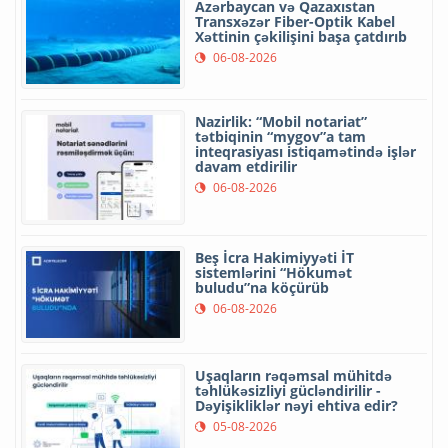
Azərbaycan və Qazaxıstan
Transxəzər Fiber-Optik Kabel
Xəttinin çəkilişini başa çatdırıb
06-08-2026
Nazirlik: “Mobil notariat”
tətbiqinin “mygov”a tam
inteqrasiyası istiqamətində işlər
davam etdirilir
06-08-2026
Beş İcra Hakimiyyəti İT
sistemlərini “Hökumət
buludu”na köçürüb
06-08-2026
Uşaqların rəqəmsal mühitdə
təhlükəsizliyi gücləndirilir -
Dəyişikliklər nəyi ehtiva edir?
05-08-2026