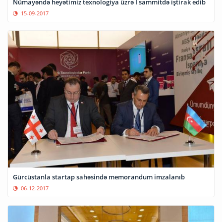
Nümayəndə heyətimiz texnologiya üzrə I sammitdə iştirak edib
15-09-2017
Gürcüstanla startap sahəsində memorandum imzalanıb
06-12-2017