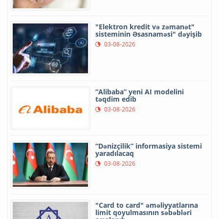
"Elektron kredit və zəmanət"
sisteminin Əsasnaməsi" dəyişib
03-08-2026
“Alibaba” yeni AI modelini
təqdim edib
03-08-2026
“Dənizçilik” informasiya sistemi
yaradılacaq
03-08-2026
"Card to card" əməliyyatlarına
limit qoyulmasının səbəbləri