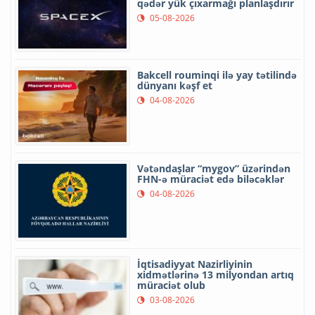
qədər yük çıxarmağı planlaşdırır
05-08-2026
Bakcell rouminqi ilə yay tətilində
dünyanı kəşf et
04-08-2026
Vətəndaşlar “mygov” üzərindən
FHN-ə müraciət edə biləcəklər
04-08-2026
İqtisadiyyat Nazirliyinin
xidmətlərinə 13 milyondan artıq
müraciət olub
03-08-2026