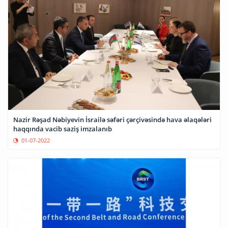
Nazir Rəşad Nəbiyevin İsrailə səfəri çərçivəsində hava əlaqələri
haqqında vacib saziş imzalanıb
01-07-2022