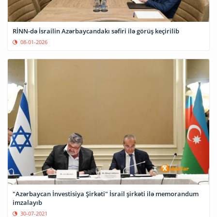
RİNN-də İsrailin Azərbaycandakı səfiri ilə görüş keçirilib
08-01-2026
"Azərbaycan İnvestisiya Şirkəti" İsrail şirkəti ilə memorandum
imzalayıb
30-07-2021