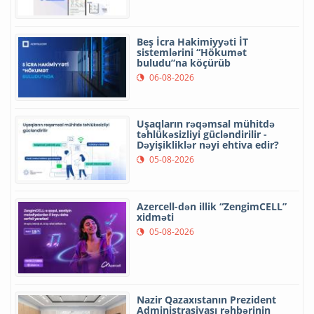
Beş İcra Hakimiyyəti İT
sistemlərini “Hökumət
buludu”na köçürüb
06-08-2026
Uşaqların rəqəmsal mühitdə
təhlükəsizliyi gücləndirilir -
Dəyişikliklər nəyi ehtiva edir?
05-08-2026
Azercell-dən illik “ZengimCELL”
xidməti
05-08-2026
Nazir Qazaxıstanın Prezident
Administrasiyası rəhbərinin