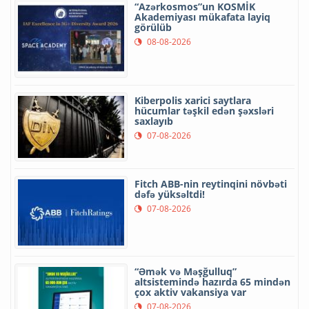
“Azərkosmos”un KOSMİK
Akademiyası mükafata layiq
görülüb
08-08-2026
Kiberpolis xarici saytlara
hücumlar təşkil edən şəxsləri
saxlayıb
07-08-2026
Fitch ABB-nin reytinqini növbəti
dəfə yüksəltdi!
07-08-2026
“Əmək və Məşğulluq”
altsistemində hazırda 65 mindən
çox aktiv vakansiya var
07-08-2026