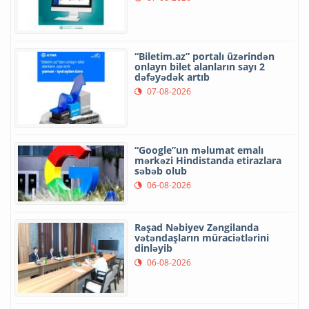
“Biletim.az” portalı üzərindən
onlayn bilet alanların sayı 2
dəfəyədək artıb
07-08-2026
“Google”un məlumat emalı
mərkəzi Hindistanda etirazlara
səbəb olub
06-08-2026
Rəşad Nəbiyev Zəngilanda
vətəndaşların müraciətlərini
dinləyib
06-08-2026