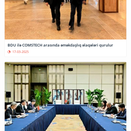
BDU ilə COMSTECH arasında əməkdaşlıq əlaqələri qurulur
17-03-2025