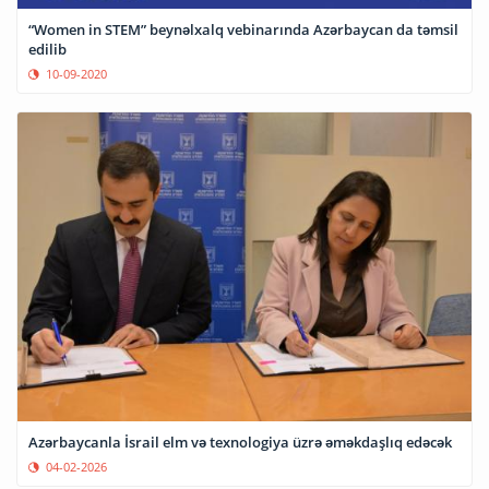
“Women in STEM” beynəlxalq vebinarında Azərbaycan da təmsil
edilib
10-09-2020
Azərbaycanla İsrail elm və texnologiya üzrə əməkdaşlıq edəcək
04-02-2026