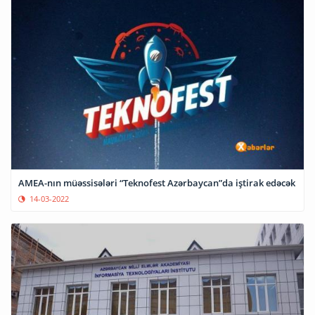
AMEA-nın müəssisələri “Teknofest Azərbaycan”da iştirak edəcək
14-03-2022