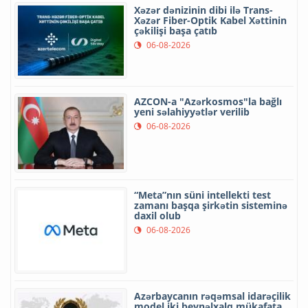
Xəzər dənizinin dibi ilə Trans-
Xəzər Fiber-Optik Kabel Xəttinin
çəkilişi başa çatıb
06-08-2026
AZCON-a "Azərkosmos"la bağlı
yeni səlahiyyətlər verilib
06-08-2026
“Meta”nın süni intellekti test
zamanı başqa şirkətin sisteminə
daxil olub
06-08-2026
Azərbaycanın rəqəmsal idarəçilik
model iki beynəlxalq mükafata