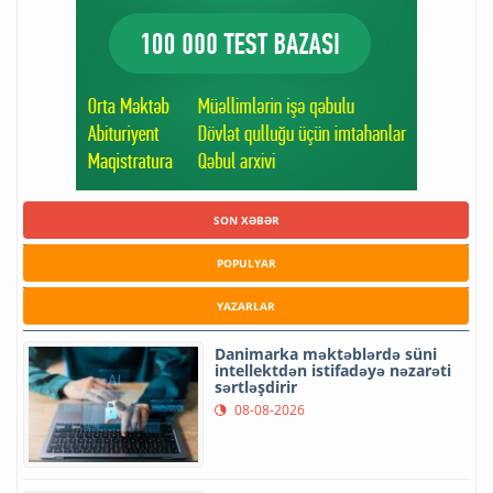
SON XƏBƏR
POPULYAR
YAZARLAR
Danimarka məktəblərdə süni
intellektdən istifadəyə nəzarəti
sərtləşdirir
08-08-2026