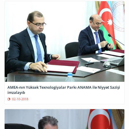
AMEA-nın Yüksәk Texnologiyalar Parkı ANAMA ilə Niyyət Sazişi
imzalayıb
02-10-2018