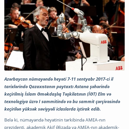
Azərbaycan nümayəndə heyəti 7-11 sentyabr 2017-ci il
tarixlərində Qazaxıstanın paytaxtı Astana şəhərində
keçirilmiş İslam Əməkdaşlıq Təşkilatının (İƏT) Elm və
texnologiya üzrə I sammitində və bu sammit çərçivəsində
keçirilən yüksək səviyyəli iclaslarda iştirak edib.
Belə ki, nümayəndə heyətinin tərkibində AMEA-nın
prezidenti, akademik Akif Əlizadə və AMEA-nın akademik-