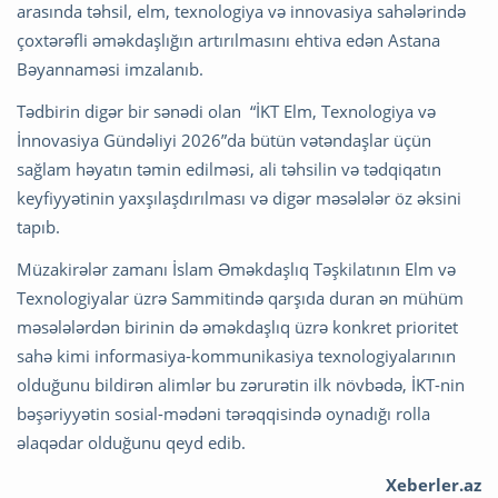
arasında təhsil, elm, texnologiya və innovasiya sahələrində
çoxtərəfli əməkdaşlığın artırılmasını ehtiva edən Astana
Bəyannaməsi imzalanıb.
Tədbirin digər bir sənədi olan “İKT Elm, Texnologiya və
İnnovasiya Gündəliyi 2026”da bütün vətəndaşlar üçün
sağlam həyatın təmin edilməsi, ali təhsilin və tədqiqatın
keyfiyyətinin yaxşılaşdırılması və digər məsələlər öz əksini
tapıb.
Müzakirələr zamanı İslam Əməkdaşlıq Təşkilatının Elm və
Texnologiyalar üzrə Sammitində qarşıda duran ən mühüm
məsələlərdən birinin də əməkdaşlıq üzrə konkret prioritet
sahə kimi informasiya-kommunikasiya texnologiyalarının
olduğunu bildirən alimlər bu zərurətin ilk növbədə, İKT-nin
bəşəriyyətin sosial-mədəni tərəqqisində oynadığı rolla
əlaqədar olduğunu qeyd edib.
Xeberler.az