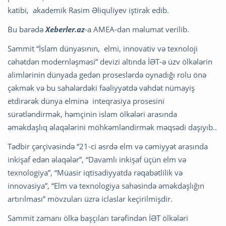
katibi, akademik Rasim Əliquliyev iştirak edib.
Bu barədə
Xeberler.az
-a AMEA-dan məlumat verilib.
Sammit “İslam dünyasının, elmi, innovativ və texnoloji
cəhətdən modernləşməsi” devizi altında İƏT-ə üzv ölkələrin
alimlərinin dünyada gedən proseslərdə oynadığı rolu önə
çəkmək və bu sahələrdəki fəaliyyətdə vəhdət nümayiş
etdirərək dünya elminə inteqrasiya prosesini
sürətləndirmək, həmçinin islam ölkələri arasında
əməkdaşlıq əlaqələrini möhkəmləndirmək məqsədi daşıyıb..
Tədbir çərçivəsində “21-ci əsrdə elm və cəmiyyət arasında
inkişaf edən əlaqələr”, “Davamlı inkişaf üçün elm və
texnologiya”, “Müasir iqtisadiyyatda rəqabətlilik və
innovasiya”, “Elm və texnologiya sahəsində əməkdaşlığın
artırılması” mövzuları üzrə iclaslar keçirilmişdir.
Sammit zamanı ölkə başçıları tərəfindən İƏT ölkələri