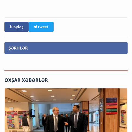
Paylaş
Tweet
ŞƏRHLƏR
OXŞAR XƏBƏRLƏR