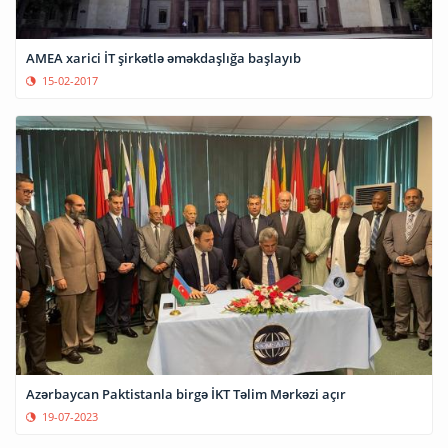
AMEA xarici İT şirkətlə əməkdaşlığa başlayıb
15-02-2017
Azərbaycan Paktistanla birgə İKT Təlim Mərkəzi açır
19-07-2023