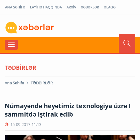
ANA SƏHİFƏ
LAYİHƏ HAQQINDA
ARXİV
XƏBƏRLƏR
ƏLAQƏ
TƏDBİRLƏR
Ana Səhifə
TƏDBİRLƏR
Nümayəndə heyətimiz texnologiya üzrə I
sammitdə iştirak edib
15-09-2017
11:13