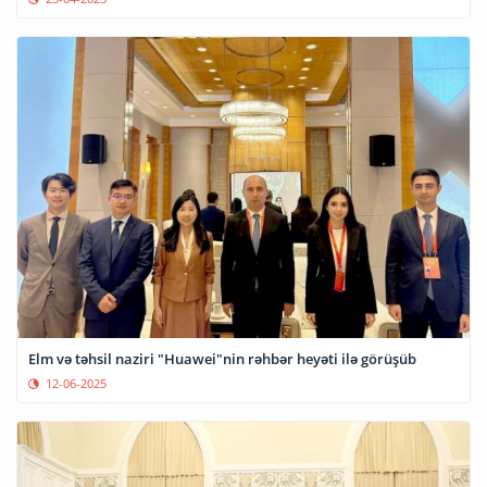
Elm və təhsil naziri "Huawei"nin rəhbər heyəti ilə görüşüb
12-06-2025