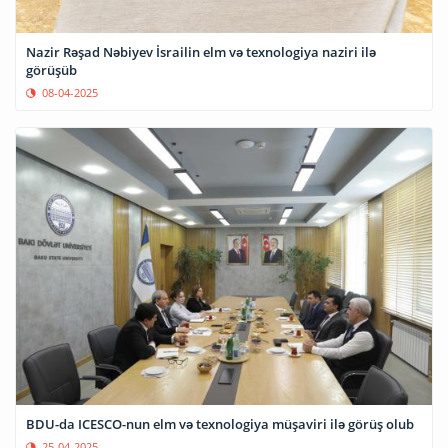
Nazir Rəşad Nəbiyev İsrailin elm və texnologiya naziri ilə
görüşüb
08-04-2025
BDU-da ICESCO-nun elm və texnologiya müşaviri ilə görüş olub
25-04-2025