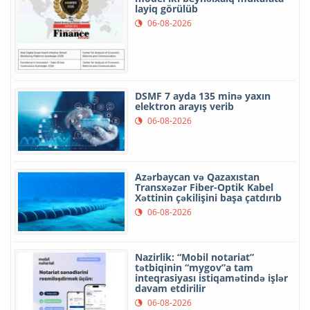
layiq görülüb
06-08-2026
DSMF 7 ayda 135 minə yaxın
elektron arayış verib
06-08-2026
Azərbaycan və Qazaxıstan
Transxəzər Fiber-Optik Kabel
Xəttinin çəkilişini başa çatdırıb
06-08-2026
Nazirlik: “Mobil notariat”
tətbiqinin “mygov”a tam
inteqrasiyası istiqamətində işlər
davam etdirilir
06-08-2026