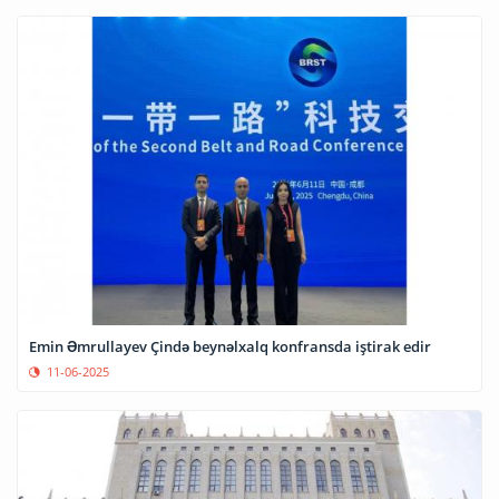
Emin Əmrullayev Çində beynəlxalq konfransda iştirak edir
11-06-2025