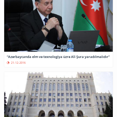
“Azərbaycanda elm və texnologiya üzrə Ali Şura yaradılmalıdır”
21-12-2016