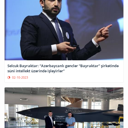
Selcuk Bayraktar: “Azərbaycanlı gənclər “Bayraktar” şirkətində
süni intellekt üzərində işləyirlər”
02-10-2023