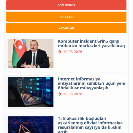
SON XƏBƏR
POPULYAR
YAZARLAR
Kompüter insidentlərinə qarşı
mübarizə mərkəzləri yaradılacaq
10-08-2026
İnternet informasiya
ehtiyatlarının sahibləri üçün yeni
öhdəliklər müəyyənləşib
10-08-2026
Təhlükəsizlik boşluqları
aşkarlanmış dövlət informasiya
resurslarının sayı iyulda kəskin
artıb