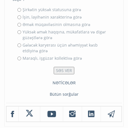
Şirkətin yüksək statusuna görə
İşin, layihənin xarakterinə görə
Əmək müqaviləsinin olmasına görə
Yüksək əmək haqqına, mükafatlara və digər
güzəştlərə görə
Gələcək karyerası üçün əhəmiyyət kəsb
etdiyinə görə
Maraqlı, işgüzar kollektivə görə
NƏTİCƏLƏR
Bütün sorğular