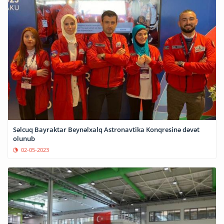
Səlcuq Bayraktar Beynəlxalq Astronavtika Konqresinə dəvət
olunub
02-05-2023