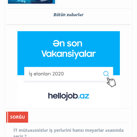
Bütün xəbərlər
SORĞU
İT mütəxəssislər iş yerlərini hansı meyarlar əsasında
seçir ?