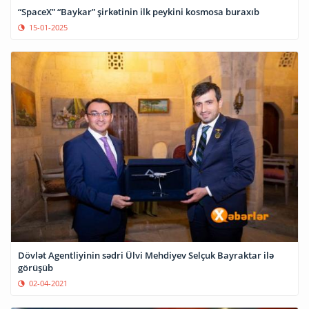
“SpaceX” “Baykar” şirkətinin ilk peykini kosmosa buraxıb
15-01-2025
Dövlət Agentliyinin sədri Ülvi Mehdiyev Selçuk Bayraktar ilə
görüşüb
02-04-2021