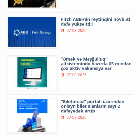
Fitch ABB-nin reytinqini növbəti
dəfə yüksəltdi!
07-08-2026
“Əmək və Məşğulluq”
altsistemində hazırda 65 mindən
çox aktiv vakansiya var
07-08-2026
“Biletim.az” portalı üzərindən
onlayn bilet alanların sayı 2
dəfəyədək artıb
07-08-2026