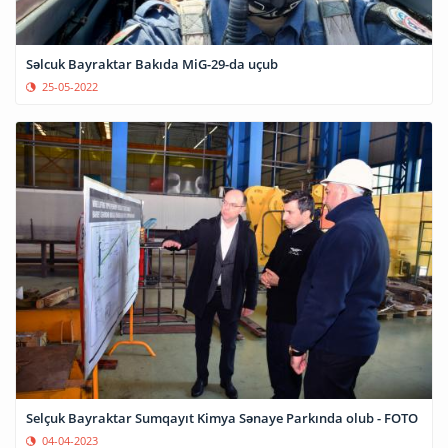
Səlcuk Bayraktar Bakıda MiG-29-da uçub
25-05-2022
Selçuk Bayraktar Sumqayıt Kimya Sənaye Parkında olub - FOTO
04-04-2023