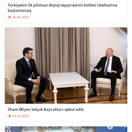
Türkiyənin ilk pilotsuz döyüş təyyarəsinin kütləvi istehsalına
başlanılacaq
06-06-2023
İlham Əliyev Selçuk Bayraktarı qəbul edib
03-04-2023