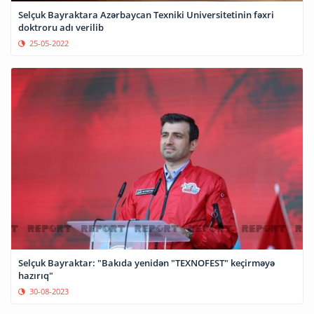
Selçuk Bayraktara Azərbaycan Texniki Universitetinin fəxri
doktroru adı verilib
25-05-2022
Selçuk Bayraktar: "Bakıda yenidən "TEXNOFEST" keçirməyə
hazırıq"
30-08-2023