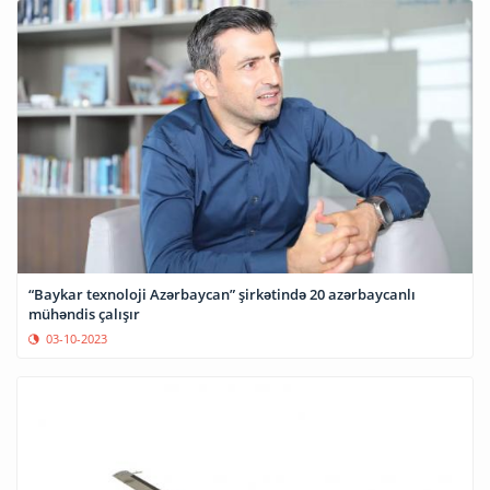
“Baykar texnoloji Azərbaycan” şirkətində 20 azərbaycanlı
mühəndis çalışır
03-10-2023