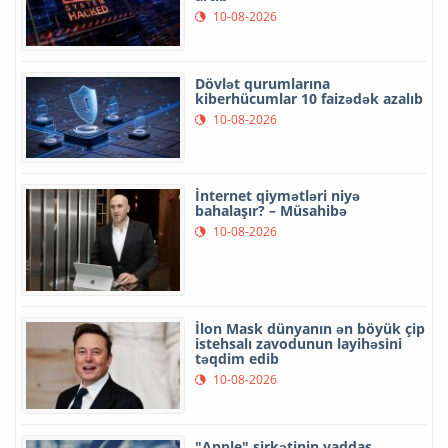
10-08-2026
Dövlət qurumlarına
kiberhücumlar 10 faizədək azalıb
10-08-2026
İnternet qiymətləri niyə
bahalaşır? – Müsahibə
10-08-2026
İlon Mask dünyanın ən böyük çip
istehsalı zavodunun layihəsini
təqdim edib
10-08-2026
"Apple" şirkətinin yaddaş