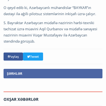
O qeyd edib ki, Azərbaycanlı mühəndislər “BAYKAR”ın
dəstəyi ilə ağıllı pilotsuz sistemlərinin inkişafı üzrə çalışır.
S. Bayraktar Azərbaycan müdafiə nazirinin hərbi-texniki
təchizat üzrə müavini Aqil Qurbanov və müdafiə sənayesi
nazirinin müavini Vüqar Mustafayev ilə Azərbaycan
stendində görüşüb.
Paylaş
Tweet
ŞƏRHLƏR
OXŞAR XƏBƏRLƏR