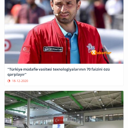
"Türkiyə müdafiə vasitəsi texnologiyalarının 70 faizini özü
qarşılayır"
18-12-2020