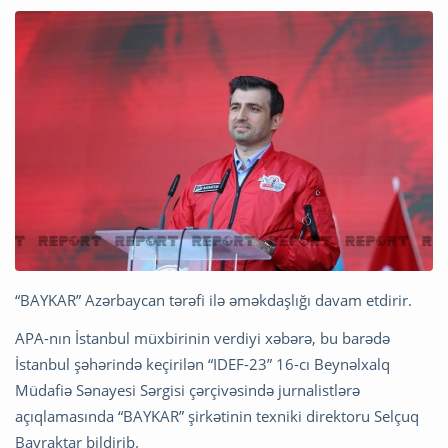
“BAYKAR” Azərbaycan tərəfi ilə əməkdaşlığı davam etdirir.
APA-nın İstanbul müxbirinin verdiyi xəbərə, bu barədə
İstanbul şəhərində keçirilən “IDEF-23” 16-cı Beynəlxalq
Müdafiə Sənayesi Sərgisi çərçivəsində jurnalistlərə
açıqlamasında “BAYKAR” şirkətinin texniki direktoru Selçuq
Bayraktar bildirib.