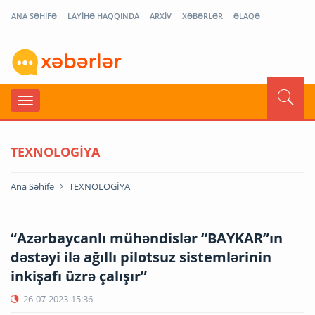
ANA SƏHİFƏ
LAYİHƏ HAQQINDA
ARXİV
XƏBƏRLƏR
ƏLAQƏ
TEXNOLOGİYA
Ana Səhifə
TEXNOLOGİYA
“Azərbaycanlı mühəndislər “BAYKAR”ın
dəstəyi ilə ağıllı pilotsuz sistemlərinin
inkişafı üzrə çalışır”
26-07-2023
15:36