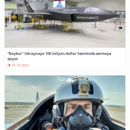
“Baykar” Ukraynaya 100 milyon dollar həcmində sərmayə
qoyur
01-10-2023