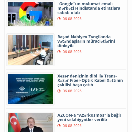
“Google”un məlumat emalı
mərkəzi Hindistanda etirazlara
səbəb olub
06-08-2026
Rəşad Nəbiyev Zəngilanda
vətəndaşların müraciətlərini
dinləyib
06-08-2026
Xəzər dənizinin dibi ilə Trans-
Xəzər Fiber-Optik Kabel Xəttinin
çəkilişi başa çatıb
06-08-2026
AZCON-a "Azərkosmos"la bağlı
yeni səlahiyyətlər verilib
06-08-2026