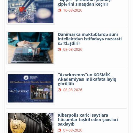
çiplərini sınaqdan keçirir
10-08-2026
Danimarka məktəblərdə süni
intellektdən istifadəyə nəzarəti
sərtləşdirir
08-08-2026
“Azərkosmos”un KOSMİK
Akademiyası mükafata layiq
görülüb
08-08-2026
Kiberpolis xarici saytlara
hücumlar təşkil edən şəxsləri
saxlayıb
07-08-2026