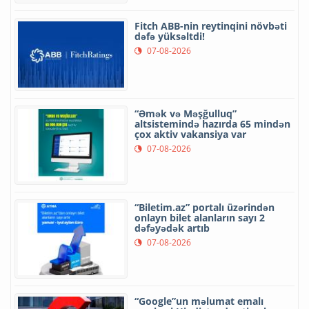
Fitch ABB-nin reytinqini növbəti
dəfə yüksəltdi!
07-08-2026
“Əmək və Məşğulluq”
altsistemində hazırda 65 mindən
çox aktiv vakansiya var
07-08-2026
“Biletim.az” portalı üzərindən
onlayn bilet alanların sayı 2
dəfəyədək artıb
07-08-2026
“Google”un məlumat emalı