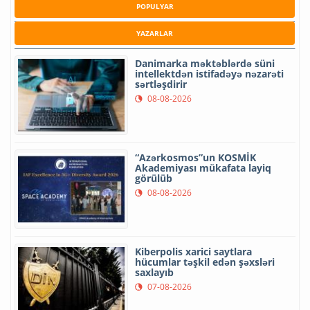
POPULYAR
YAZARLAR
Danimarka məktəblərdə süni
intellektdən istifadəyə nəzarəti
sərtləşdirir
08-08-2026
“Azərkosmos”un KOSMİK
Akademiyası mükafata layiq
görülüb
08-08-2026
Kiberpolis xarici saytlara
hücumlar təşkil edən şəxsləri
saxlayıb
07-08-2026