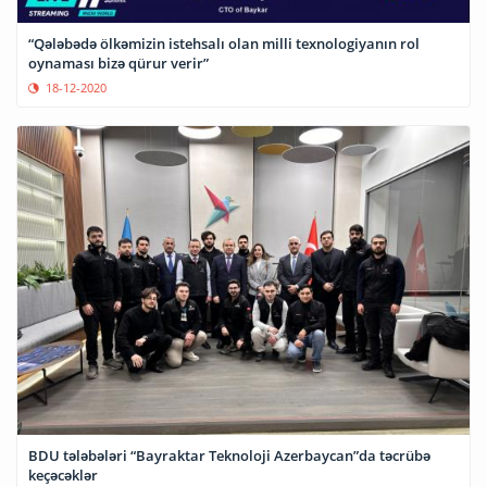
“Qələbədə ölkəmizin istehsalı olan milli texnologiyanın rol
oynaması bizə qürur verir”
18-12-2020
BDU tələbələri “Bayraktar Teknoloji Azerbaycan”da təcrübə
keçəcəklər