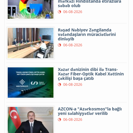
mərkəzi Hindistanda etirazlara
səbəb olub
06-08-2026
Rəşad Nəbiyev Zəngilanda
vətəndaşların müraciətlərini
dinləyib
06-08-2026
Xəzər dənizinin dibi ilə Trans-
Xəzər Fiber-Optik Kabel Xəttinin
çəkilişi başa çatıb
06-08-2026
AZCON-a "Azərkosmos"la bağlı
yeni səlahiyyətlər verilib
06-08-2026