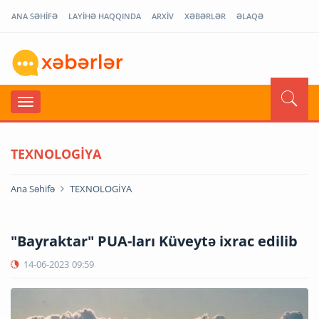
ANA SƏHİFƏ
LAYİHƏ HAQQINDA
ARXİV
XƏBƏRLƏR
ƏLAQƏ
TEXNOLOGİYA
Ana Səhifə
TEXNOLOGİYA
"Bayraktar" PUA-ları Küveytə ixrac edilib
14-06-2023
09:59