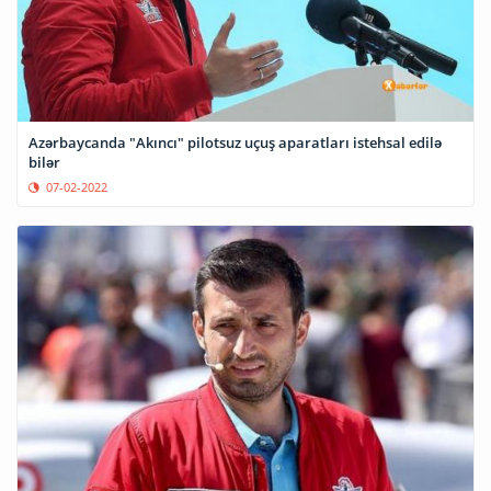
Azərbaycanda "Akıncı" pilotsuz uçuş aparatları istehsal edilə
bilər
07-02-2022