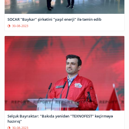
SOCAR "Baykar" şirkətini "yaşıl enerji" ilə təmin edib
30-08-2023
Selçuk Bayraktar: "Bakıda yenidən "TEXNOFEST" keçirməyə
hazırıq"
30-08-2023