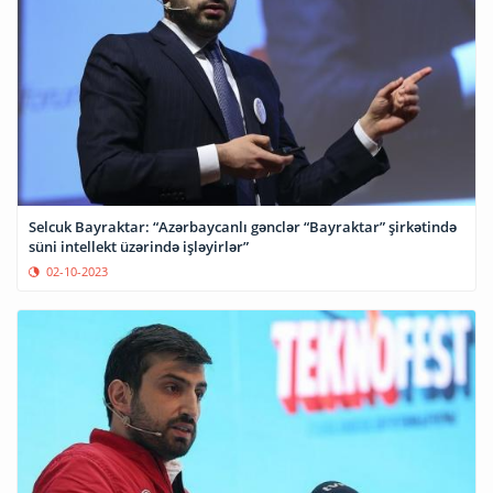
Selcuk Bayraktar: “Azərbaycanlı gənclər “Bayraktar” şirkətində
süni intellekt üzərində işləyirlər”
02-10-2023