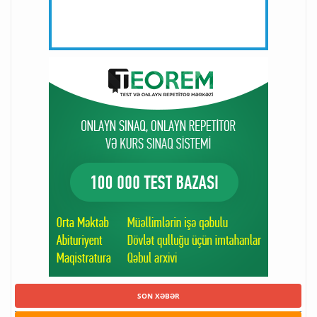
SON XƏBƏR