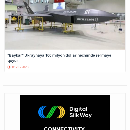
“Baykar” Ukraynaya 100 milyon dollar həcmində sərmayə
qoyur
01-10-2023