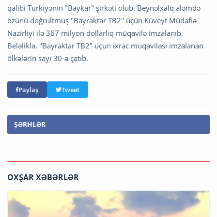
qalibi Türkiyənin "Baykar" şirkəti olub. Beynəlxalq aləmdə
özünü doğrultmuş "Bayraktar TB2" üçün Küveyt Müdafiə
Nazirliyi ilə 367 milyon dollarlıq müqavilə imzalanıb.
Beləliklə, "Bayraktar TB2" üçün ixrac müqaviləsi imzalanan
ölkələrin sayı 30-ə çatıb.
Paylaş
Tweet
ŞƏRHLƏR
OXŞAR XƏBƏRLƏR