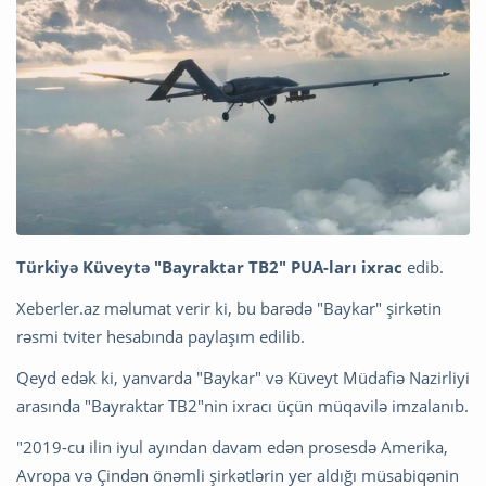
Türkiyə Küveytə "Bayraktar TB2" PUA-ları ixrac
edib.
Xeberler.az məlumat verir ki, bu barədə "Baykar" şirkətin
rəsmi tviter hesabında paylaşım edilib.
Qeyd edək ki, yanvarda "Baykar" və Küveyt Müdafiə Nazirliyi
arasında "Bayraktar TB2"nin ixracı üçün müqavilə imzalanıb.
"2019-cu ilin iyul ayından davam edən prosesdə Amerika,
Avropa və Çindən önəmli şirkətlərin yer aldığı müsabiqənin