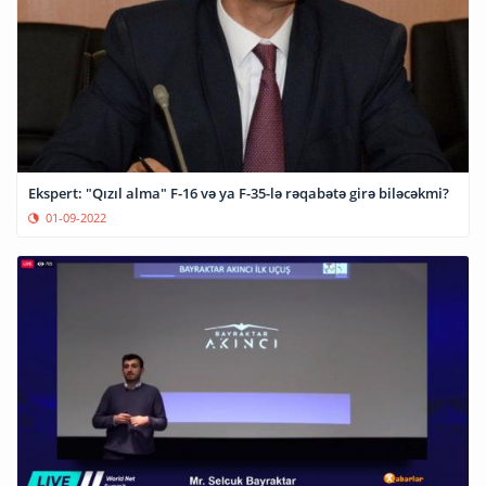
Ekspert: "Qızıl alma" F-16 və ya F-35-lə rəqabətə girə biləcəkmi?
01-09-2022