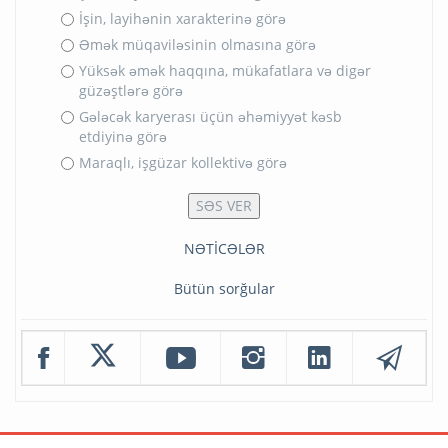
İşin, layihənin xarakterinə görə
Əmək müqaviləsinin olmasına görə
Yüksək əmək haqqına, mükafatlara və digər
güzəştlərə görə
Gələcək karyerası üçün əhəmiyyət kəsb
etdiyinə görə
Maraqlı, işgüzar kollektivə görə
NƏTİCƏLƏR
Bütün sorğular