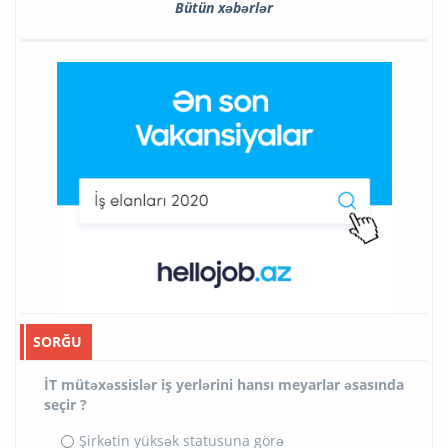
Bütün xəbərlər
SORĞU
İT mütəxəssislər iş yerlərini hansı meyarlar əsasında
seçir ?
Şirkətin yüksək statusuna görə