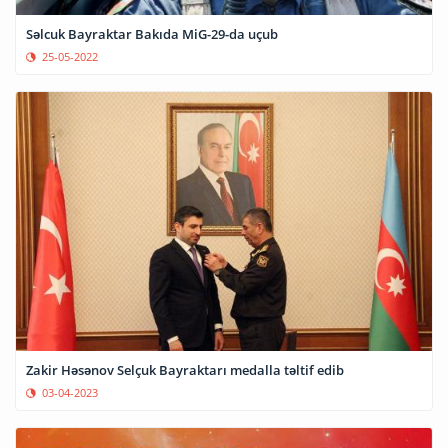
Səlcuk Bayraktar Bakıda MiG-29-da uçub
25-05-2022
Zakir Həsənov Selçuk Bayraktarı medalla təltif edib
03-04-2023