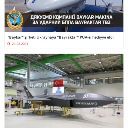
"Baykar" şirkəti Ukraynaya "Bayraktar" PUA-sı hədiyyə etdi
24-08-2023