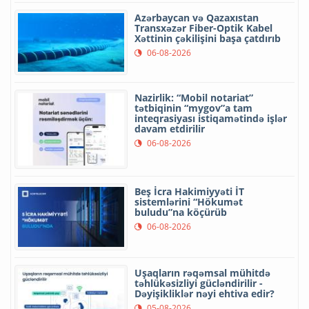
Azərbaycan və Qazaxıstan
Transxəzər Fiber-Optik Kabel
Xəttinin çəkilişini başa çatdırıb
06-08-2026
Nazirlik: “Mobil notariat”
tətbiqinin “mygov”a tam
inteqrasiyası istiqamətində işlər
davam etdirilir
06-08-2026
Beş İcra Hakimiyyəti İT
sistemlərini “Hökumət
buludu”na köçürüb
06-08-2026
Uşaqların rəqəmsal mühitdə
təhlükəsizliyi gücləndirilir -
Dəyişikliklər nəyi ehtiva edir?
05-08-2026