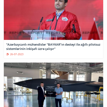
“Azərbaycanlı mühəndislər “BAYKAR”ın dəstəyi ilə ağıllı pilotsuz
sistemlərinin inkişafı üzrə çalışır”
26-07-2023