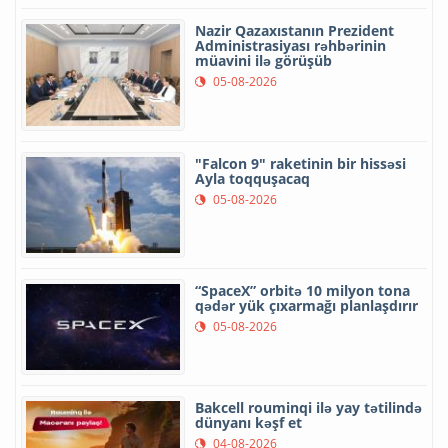
Nazir Qazaxıstanın Prezident
Administrasiyası rəhbərinin
müavini ilə görüşüb
05-08-2026
"Falcon 9" raketinin bir hissəsi
Ayla toqquşacaq
05-08-2026
“SpaceX” orbitə 10 milyon tona
qədər yük çıxarmağı planlaşdırır
05-08-2026
Bakcell rouminqi ilə yay tətilində
dünyanı kəşf et
04-08-2026