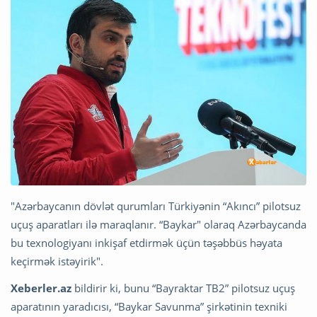
"Azərbaycanın dövlət qurumları Türkiyənin “Akınсı” pilotsuz
uçuş aparatları ilə maraqlanır. “Baykar" olaraq Azərbaycanda
bu texnologiyanı inkişaf etdirmək üçün təşəbbüs həyata
keçirmək istəyirik".
Xeberler.az
bildirir ki, bunu “Bayraktar TB2” pilotsuz uçuş
aparatının yaradıcısı, “Baykar Savunma” şirkətinin texniki