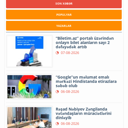
SON XƏBƏR
POPULYAR
YAZARLAR
“Biletim.az” portalı üzərindən
onlayn bilet alanların sayı 2
dəfəyədək artıb
07-08-2026
“Google”un məlumat emalı
mərkəzi Hindistanda etirazlara
səbəb olub
06-08-2026
Rəşad Nəbiyev Zəngilanda
vətəndaşların müraciətlərini
dinləyib
06-08-2026