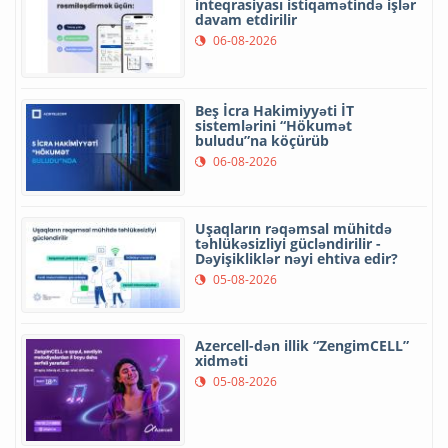
inteqrasiyası istiqamətində işlər
davam etdirilir
06-08-2026
Beş İcra Hakimiyyəti İT
sistemlərini “Hökumət
buludu”na köçürüb
06-08-2026
Uşaqların rəqəmsal mühitdə
təhlükəsizliyi gücləndirilir -
Dəyişikliklər nəyi ehtiva edir?
05-08-2026
Azercell-dən illik “ZengimCELL”
xidməti
05-08-2026