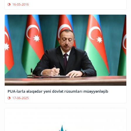
16-05-2016
PUA-larla əlaqədar yeni dövlət rüsumları müəyyənləşib
17-06-2025