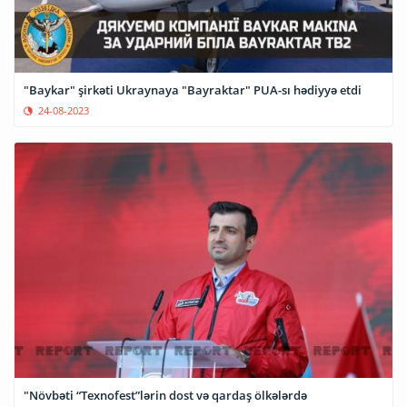
"Baykar" şirkəti Ukraynaya "Bayraktar" PUA-sı hədiyyə etdi
24-08-2023
"Növbəti “Texnofest”lərin dost və qardaş ölkələrdə