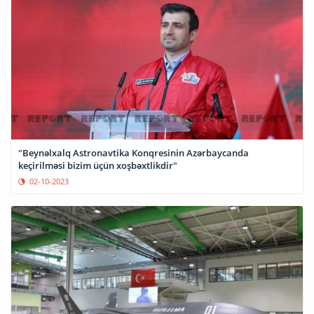
"Beynəlxalq Astronavtika Konqresinin Azərbaycanda
keçirilməsi bizim üçün xoşbəxtlikdir"
02-10-2023