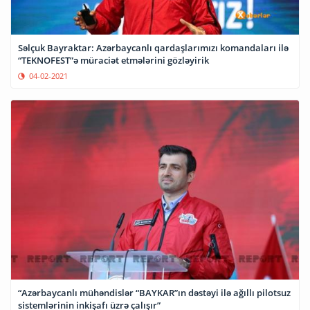
Səlçuk Bayraktar: Azərbaycanlı qardaşlarımızı komandaları ilə
“TEKNOFEST”ə müraciət etmələrini gözləyirik
04-02-2021
“Azərbaycanlı mühəndislər “BAYKAR”ın dəstəyi ilə ağıllı pilotsuz
sistemlərinin inkişafı üzrə çalışır”