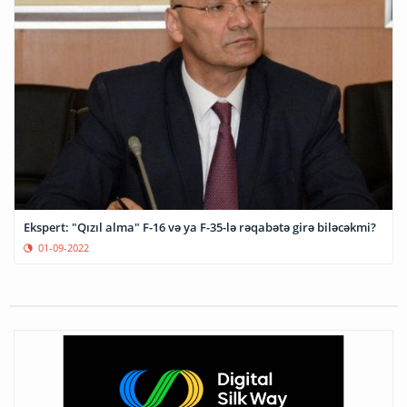
Ekspert: "Qızıl alma" F-16 və ya F-35-lə rəqabətə girə biləcəkmi?
01-09-2022