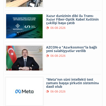
Xəzər dənizinin dibi ilə Trans-
Xəzər Fiber-Optik Kabel Xəttinin
çəkilişi başa çatıb
06-08-2026
AZCON-a "Azərkosmos"la bağlı
yeni səlahiyyətlər verilib
06-08-2026
“Meta”nın süni intellekti test
zamanı başqa şirkətin sisteminə
daxil olub
06-08-2026