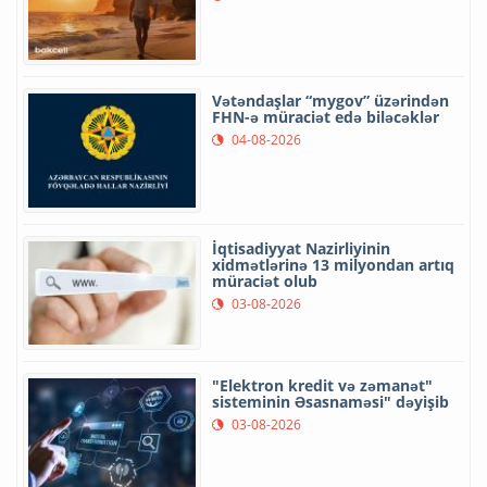
Vətəndaşlar “mygov” üzərindən
FHN-ə müraciət edə biləcəklər
04-08-2026
İqtisadiyyat Nazirliyinin
xidmətlərinə 13 milyondan artıq
müraciət olub
03-08-2026
"Elektron kredit və zəmanət"
sisteminin Əsasnaməsi" dəyişib
03-08-2026