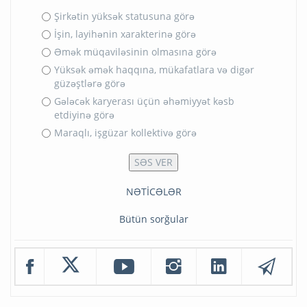
Şirkətin yüksək statusuna görə
İşin, layihənin xarakterinə görə
Əmək müqaviləsinin olmasına görə
Yüksək əmək haqqına, mükafatlara və digər
güzəştlərə görə
Gələcək karyerası üçün əhəmiyyət kəsb
etdiyinə görə
Maraqlı, işgüzar kollektivə görə
NƏTİCƏLƏR
Bütün sorğular