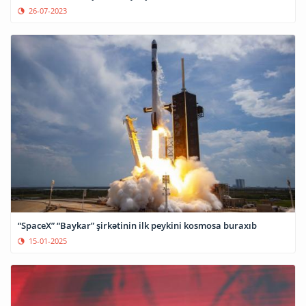
26-07-2023
“SpaceX” “Baykar” şirkətinin ilk peykini kosmosa buraxıb
15-01-2025