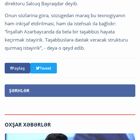
direktoru Səlcuq Bayraqdar deyib.
Onun sözlərinə görə, sözügedən maraq bu texnogiyanın
həm inkişaf etdirilməsi, həm də istehsalı ilə bağlıdır:
“İnşallah Azərbaycanda da belə bir təşəbbüs həyata
keçirmək istəyirik. Təşəbbüslərə dəstək verəcək strukturu
qurmaq istəyirik”, - deyə o qeyd edib.
Paylaş
Tweet
ŞƏRHLƏR
OXŞAR XƏBƏRLƏR