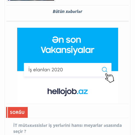
Bütün xəbərlər
SORĞU
İT mütəxəssislər iş yerlərini hansı meyarlar əsasında
seçir ?