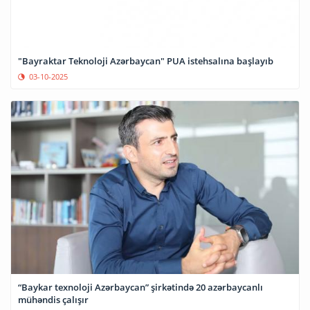
"Bayraktar Teknoloji Azərbaycan" PUA istehsalına başlayıb
03-10-2025
“Baykar texnoloji Azərbaycan” şirkətində 20 azərbaycanlı
mühəndis çalışır