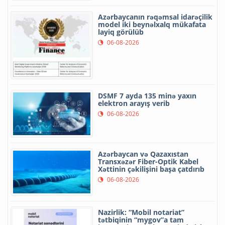
Azərbaycanın rəqəmsal idarəçilik
model iki beynəlxalq mükafata
layiq görülüb
06-08-2026
DSMF 7 ayda 135 minə yaxın
elektron arayış verib
06-08-2026
Azərbaycan və Qazaxıstan
Transxəzər Fiber-Optik Kabel
Xəttinin çəkilişini başa çatdırıb
06-08-2026
Nazirlik: “Mobil notariat”
tətbiqinin “mygov”a tam