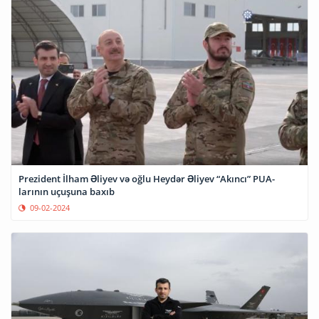
Prezident İlham Əliyev və oğlu Heydər Əliyev “Akıncı” PUA-
larının uçuşuna baxıb
09-02-2024