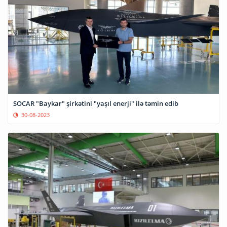
SOCAR "Baykar" şirkətini "yaşıl enerji" ilə təmin edib
30-08-2023