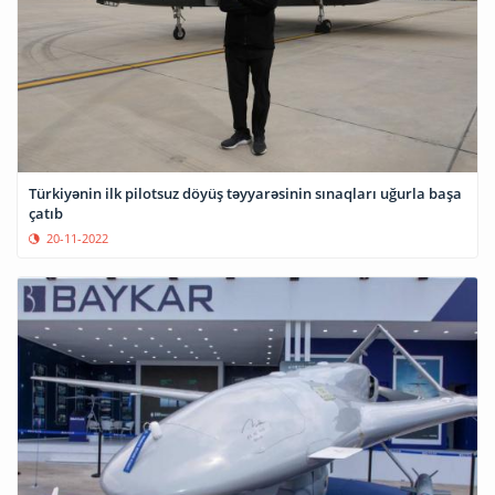
Türkiyənin ilk pilotsuz döyüş təyyarəsinin sınaqları uğurla başa
çatıb
20-11-2022