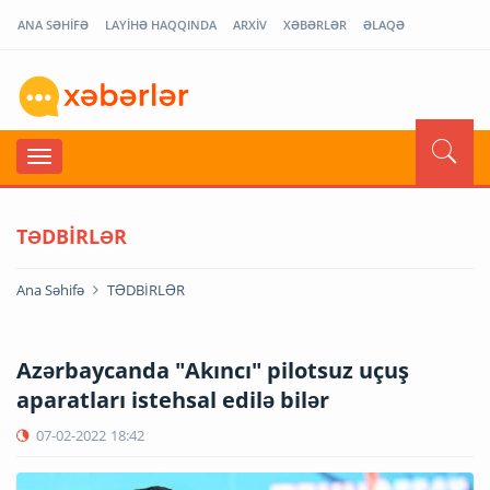
ANA SƏHİFƏ
LAYİHƏ HAQQINDA
ARXİV
XƏBƏRLƏR
ƏLAQƏ
TƏDBİRLƏR
Ana Səhifə
TƏDBİRLƏR
Azərbaycanda "Akıncı" pilotsuz uçuş
aparatları istehsal edilə bilər
07-02-2022
18:42