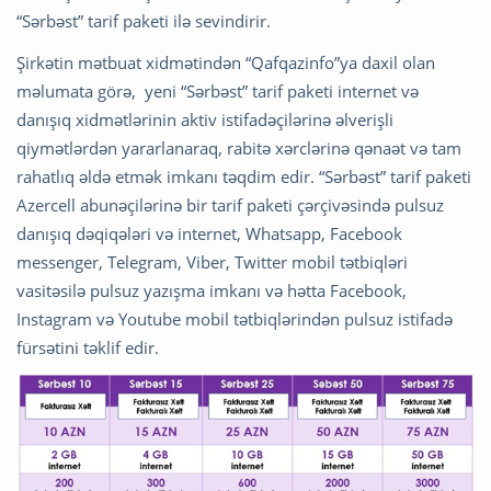
“Sərbəst” tarif paketi ilə sevindirir.
Şirkətin mətbuat xidmətindən “Qafqazinfo”ya daxil olan
məlumata görə, yeni “Sərbəst” tarif paketi internet və
danışıq xidmətlərinin aktiv istifadəçilərinə əlverişli
qiymətlərdən yararlanaraq, rabitə xərclərinə qənaət və tam
rahatlıq əldə etmək imkanı təqdim edir. “Sərbəst” tarif paketi
Azercell abunəçilərinə bir tarif paketi çərçivəsində pulsuz
danışıq dəqiqələri və internet, Whatsapp, Facebook
messenger, Telegram, Viber, Twitter mobil tətbiqləri
vasitəsilə pulsuz yazışma imkanı və hətta Facebook,
Instagram və Youtube mobil tətbiqlərindən pulsuz istifadə
fürsətini təklif edir.