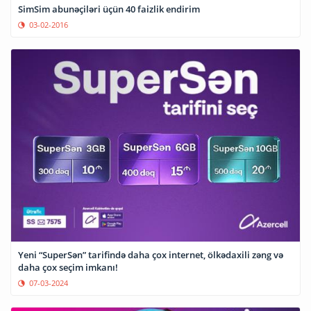
SimSim abunəçiləri üçün 40 faizlik endirim
03-02-2016
Yeni “SuperSən” tarifində daha çox internet, ölkədaxili zəng və
daha çox seçim imkanı!
07-03-2024