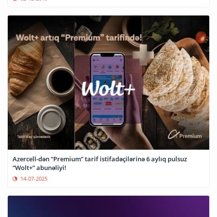
Azercell-dən “Premium” tarif istifadəçilərinə 6 aylıq pulsuz
“Wolt+” abunəliyi!
14-07-2025