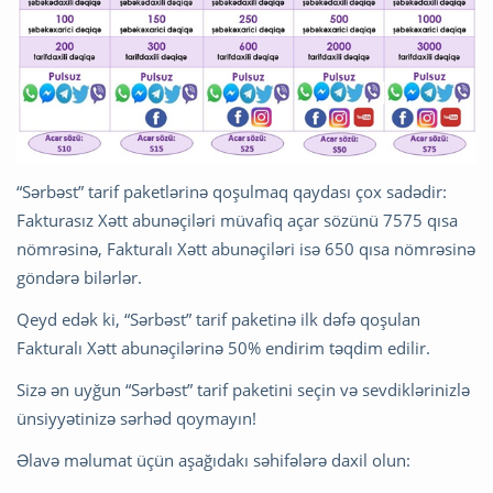
“Sərbəst” tarif paketlərinə qoşulmaq qaydası çox sadədir:
Fakturasız Xətt abunəçiləri müvafiq açar sözünü 7575 qısa
nömrəsinə, Fakturalı Xətt abunəçiləri isə 650 qısa nömrəsinə
göndərə bilərlər.
Qeyd edək ki, “Sərbəst” tarif paketinə ilk dəfə qoşulan
Fakturalı Xətt abunəçilərinə 50% endirim təqdim edilir.
Sizə ən uyğun “Sərbəst” tarif paketini seçin və sevdiklərinizlə
ünsiyyətinizə sərhəd qoymayın!
Əlavə məlumat üçün aşağıdakı səhifələrə daxil olun: