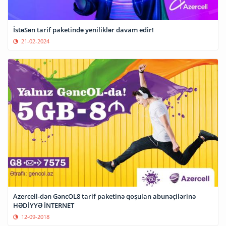
İstəSən tarif paketində yeniliklər davam edir!
21-02-2024
Azercell-dən GəncOL8 tarif paketinə qoşulan abunəçilərinə
HƏDİYYƏ İNTERNET
12-09-2018