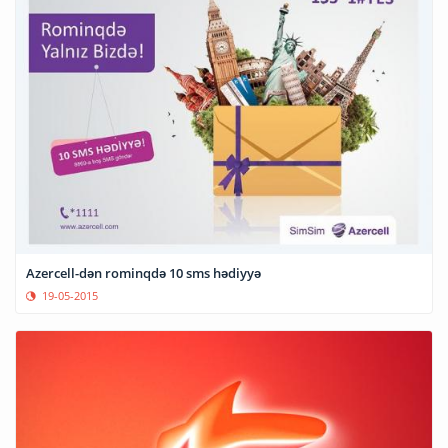
Azercell-dən rominqdə 10 sms hədiyyə
19-05-2015