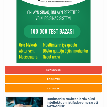
SON XƏBƏR
POPULYAR
YAZARLAR
Danimarka məktəblərdə süni
intellektdən istifadəyə nəzarəti
sərtləşdirir