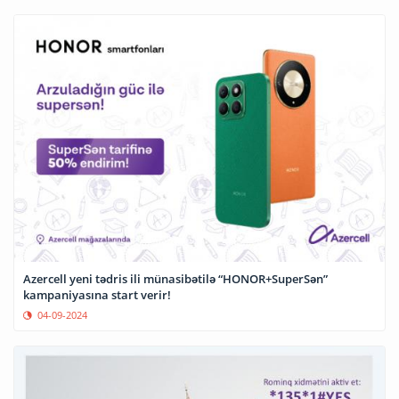
Azercell yeni tədris ili münasibətilə “HONOR+SuperSən”
kampaniyasına start verir!
04-09-2024