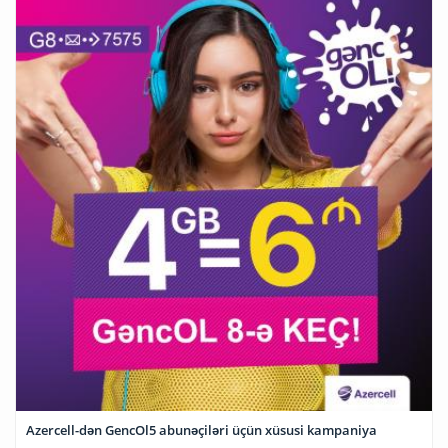
Azercell-dən GencOl5 abunəçiləri üçün xüsusi kampaniya