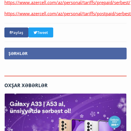
https://www.azercell.com/az/personal/tariffs/prepaid/serbest/
https://www.azercell.com/az/personal/tariffs/postpaid/serbes
Paylaş
Tweet
ŞƏRHLƏR
OXŞAR XƏBƏRLƏR