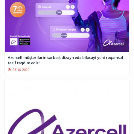
Azercell müştərilərin sərbəst dizayn edə biləcəyi yeni rəqəmsal
tarif təqdim edir!
03-10-2022