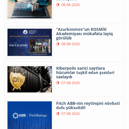
08-08-2026
“Azərkosmos”un KOSMİK
Akademiyası mükafata layiq
görülüb
08-08-2026
Kiberpolis xarici saytlara
hücumlar təşkil edən şəxsləri
saxlayıb
07-08-2026
Fitch ABB-nin reytinqini növbəti
dəfə yüksəltdi!
07-08-2026