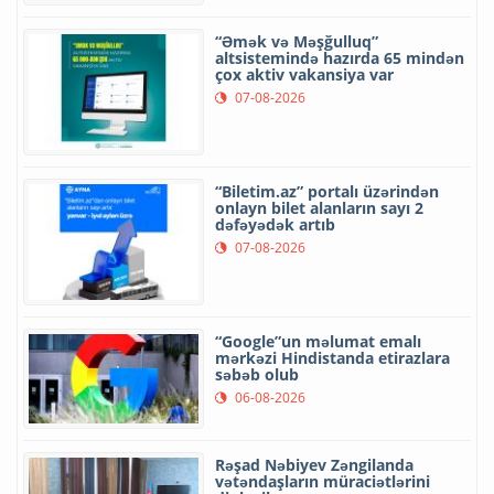
“Əmək və Məşğulluq”
altsistemində hazırda 65 mindən
çox aktiv vakansiya var
07-08-2026
“Biletim.az” portalı üzərindən
onlayn bilet alanların sayı 2
dəfəyədək artıb
07-08-2026
“Google”un məlumat emalı
mərkəzi Hindistanda etirazlara
səbəb olub
06-08-2026
Rəşad Nəbiyev Zəngilanda
vətəndaşların müraciətlərini