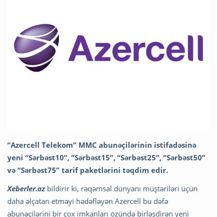
“Azercell Telekom” MMC abunəçilərinin istifadəsinə
yeni “Sərbəst10”, “Sərbəst15”, “Sərbəst25”, “Sərbəst50”
və “Sərbəst75” tarif paketlərini təqdim edir.
Xeberler.az
bildirir ki, rəqəmsal dünyanı müştəriləri üçün
daha əlçatan etməyi hədəfləyən Azercell bu dəfə
abunəçilərini bir çox imkanları özündə birləşdirən yeni