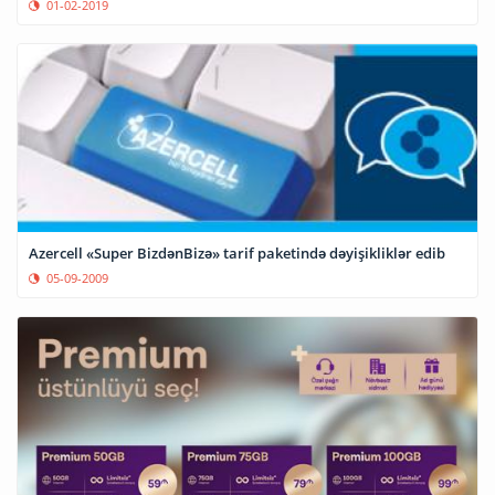
01-02-2019
Azercell «Super BizdənBizə» tarif paketində dəyişikliklər edib
05-09-2009