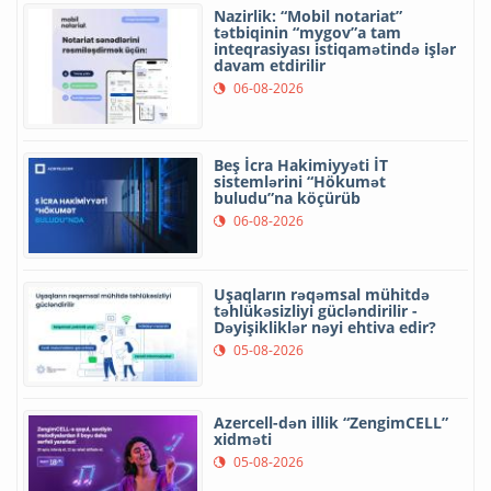
Nazirlik: “Mobil notariat”
tətbiqinin “mygov”a tam
inteqrasiyası istiqamətində işlər
davam etdirilir
06-08-2026
Beş İcra Hakimiyyəti İT
sistemlərini “Hökumət
buludu”na köçürüb
06-08-2026
Uşaqların rəqəmsal mühitdə
təhlükəsizliyi gücləndirilir -
Dəyişikliklər nəyi ehtiva edir?
05-08-2026
Azercell-dən illik “ZengimCELL”
xidməti
05-08-2026