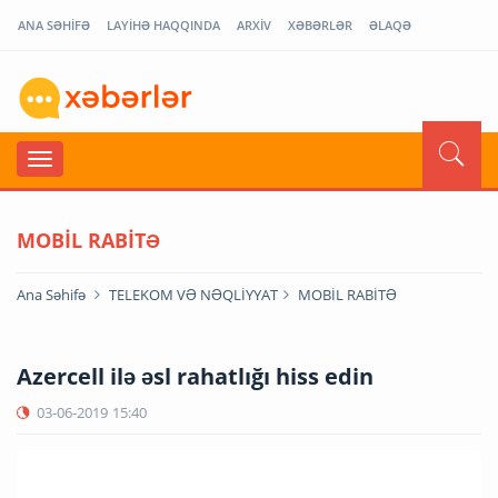
ANA SƏHİFƏ
LAYİHƏ HAQQINDA
ARXİV
XƏBƏRLƏR
ƏLAQƏ
MOBİL RABİTƏ
Ana Səhifə
TELEKOM VƏ NƏQLİYYAT
MOBİL RABİTƏ
Azercell ilə əsl rahatlığı hiss edin
03-06-2019
15:40