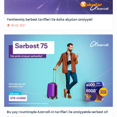
Yenilənmiş Sərbəst tarifləri ilə daha əlçatan ünsiyyət!
05-02-2021
Bu yay rouminqdə Azercell-in tarifləri ilə ünsiyyətdə sərbəst ol!