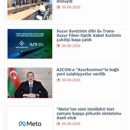
dinləyib
06-08-2026
Xəzər dənizinin dibi ilə Trans-
Xəzər Fiber-Optik Kabel Xəttinin
çəkilişi başa çatıb
06-08-2026
AZCON-a "Azərkosmos"la bağlı
yeni səlahiyyətlər verilib
06-08-2026
“Meta”nın süni intellekti test
zamanı başqa şirkətin sisteminə
daxil olub
06-08-2026