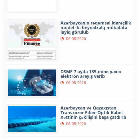
Azərbaycanın rəqəmsal idarəçilik
model iki beynəlxalq mükafata
layiq görülüb
06-08-2026
DSMF 7 ayda 135 minə yaxın
elektron arayış verib
06-08-2026
Azərbaycan və Qazaxıstan
Transxəzər Fiber-Optik Kabel
Xəttinin çəkilişini başa çatdırıb
06-08-2026