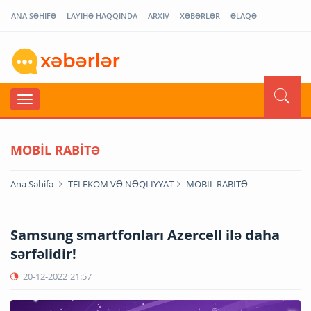
ANA SƏHİFƏ
LAYİHƏ HAQQINDA
ARXİV
XƏBƏRLƏR
ƏLAQƏ
MOBİL RABİTƏ
Ana Səhifə
TELEKOM VƏ NƏQLİYYAT
MOBİL RABİTƏ
Samsung smartfonları Azercell ilə daha
sərfəlidir!
20-12-2022
21:57