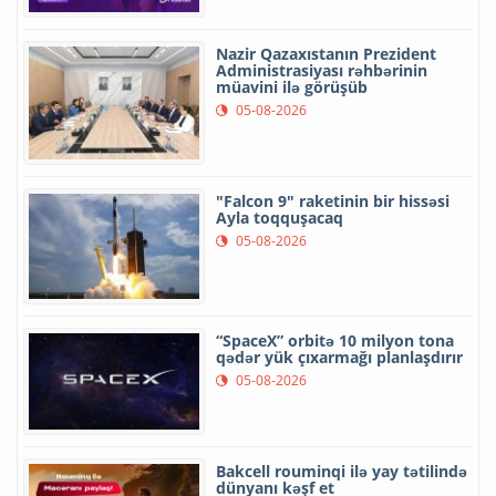
Nazir Qazaxıstanın Prezident
Administrasiyası rəhbərinin
müavini ilə görüşüb
05-08-2026
"Falcon 9" raketinin bir hissəsi
Ayla toqquşacaq
05-08-2026
“SpaceX” orbitə 10 milyon tona
qədər yük çıxarmağı planlaşdırır
05-08-2026
Bakcell rouminqi ilə yay tətilində
dünyanı kəşf et