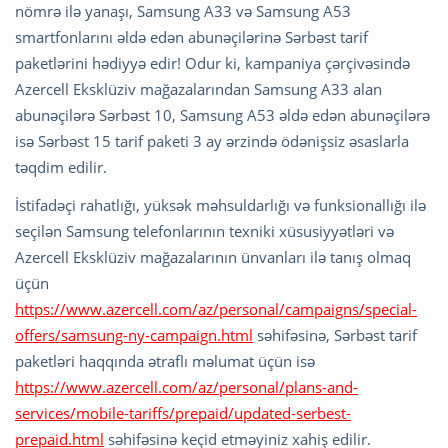
nömrə ilə yanaşı, Samsung A33 və Samsung A53
smartfonlarını əldə edən abunəçilərinə Sərbəst tarif
paketlərini hədiyyə edir! Odur ki, kampaniya çərçivəsində
Azercell Eksklüziv mağazalarından Samsung A33 alan
abunəçilərə Sərbəst 10, Samsung A53 əldə edən abunəçilərə
isə Sərbəst 15 tarif paketi 3 ay ərzində ödənişsiz əsaslarla
təqdim edilir.
İstifadəçi rahatlığı, yüksək məhsuldarlığı və funksionallığı ilə
seçilən Samsung telefonlarının texniki xüsusiyyətləri və
Azercell Eksklüziv mağazalarının ünvanları ilə tanış olmaq
üçün
https://www.azercell.com/az/personal/campaigns/special-
offers/samsung-ny-campaign.html
səhifəsinə, Sərbəst tarif
paketləri haqqında ətraflı məlumat üçün isə
https://www.azercell.com/az/personal/plans-and-
services/mobile-tariffs/prepaid/updated-serbest-
prepaid.html
səhifəsinə keçid etməyiniz xahiş edilir.