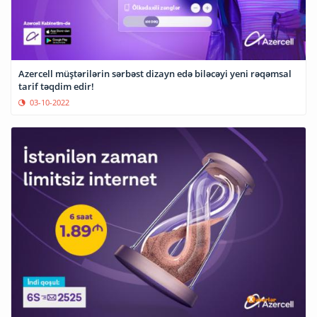
Azercell müştərilərin sərbəst dizayn edə biləcəyi yeni rəqəmsal
tarif təqdim edir!
03-10-2022