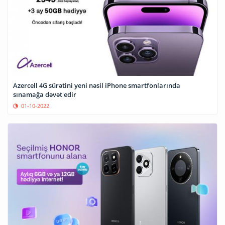
Azercell 4G sürətini yeni nəsil iPhone smartfonlarında
sınamağa dəvət edir
01-10-2022