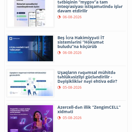
tətbiqinin “mygov”a tam
inteqrasiyası istiqamətində işlər
davam etdirilir
06-08-2026
Beş İcra Hakimiyyəti İT
sistemlərini “Hökumət
buludu”na köçürüb
06-08-2026
Uşaqların rəqəmsal mühitdə
təhlükəsizliyi gücləndirilir -
Dəyişikliklər nəyi ehtiva edir?
05-08-2026
Azercell-dən illik “ZengimCELL”
xidməti
05-08-2026