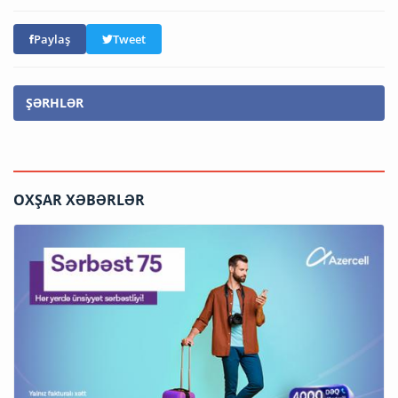
Paylaş
Tweet
ŞƏRHLƏR
OXŞAR XƏBƏRLƏR