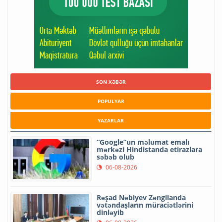
SON XƏBƏR
POPULYAR
YAZARLAR
“Google”un məlumat emalı
mərkəzi Hindistanda etirazlara
səbəb olub
06-08-2026
Rəşad Nəbiyev Zəngilanda
vətəndaşların müraciətlərini
dinləyib