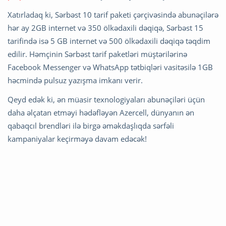
Xatırladaq ki, Sərbəst 10 tarif paketi çərçivəsində abunəçilərə
hər ay 2GB internet və 350 ölkədaxili dəqiqə, Sərbəst 15
tarifində isə 5 GB internet və 500 ölkədaxili dəqiqə təqdim
edilir. Həmçinin Sərbəst tarif paketləri müştərilərinə
Facebook Messenger və WhatsApp tətbiqləri vasitəsilə 1GB
həcmində pulsuz yazışma imkanı verir.
Qeyd edək ki, ən müasir texnologiyaları abunəçiləri üçün
daha əlçatan etməyi hədəfləyən Azercell, dünyanın ən
qabaqcıl brendləri ilə birgə əməkdaşlıqda sərfəli
kampaniyalar keçirməyə davam edəcək!