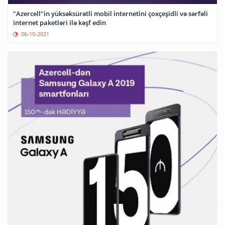
"Azercell"in yüksəksürətli mobil internetini çoxçeşidli və sərfəli
internet paketləri ilə kəşf edin
06-10-2021