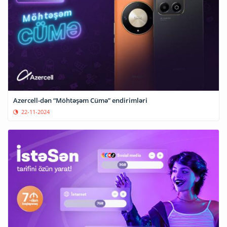
Azercell-dən “Möhtəşəm Cümə” endirimləri
22-11-2024