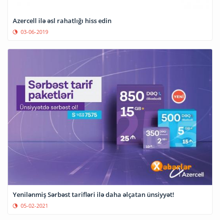
Azercell ilə əsl rahatlığı hiss edin
03-06-2019
Yenilənmiş Sərbəst tarifləri ilə daha əlçatan ünsiyyət!
05-02-2021