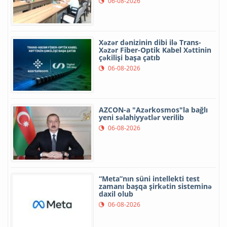
06-08-2026
Xəzər dənizinin dibi ilə Trans-
Xəzər Fiber-Optik Kabel Xəttinin
çəkilişi başa çatıb
06-08-2026
AZCON-a "Azərkosmos"la bağlı
yeni səlahiyyətlər verilib
06-08-2026
“Meta”nın süni intellekti test
zamanı başqa şirkətin sisteminə
daxil olub
06-08-2026