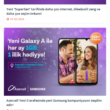
Yeni “SuperSən” tarifində daha çox internet, ölkədaxili zəng və
daha çox seçim imkanı!
07-03-2024
Azercell Yeni il ərəfəsində yeni Samsung kampaniyasını təqdim
edir!