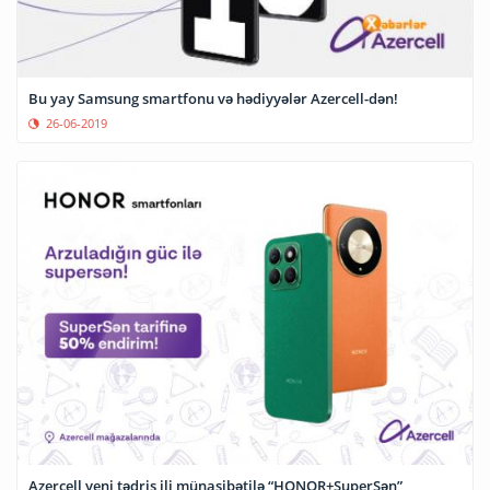
Bu yay Samsung smartfonu və hədiyyələr Azercell-dən!
26-06-2019
Azercell yeni tədris ili münasibətilə “HONOR+SuperSən”