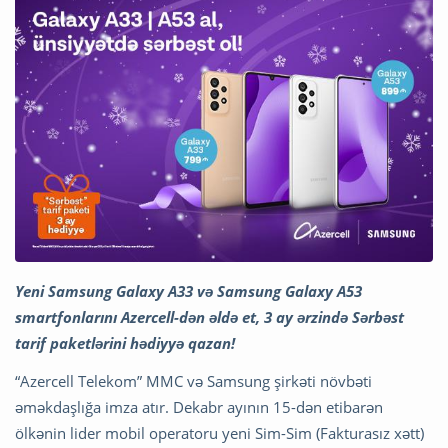
Yeni Samsung Galaxy A33 və Samsung Galaxy A53
smartfonlarını Azercell-dən əldə et, 3 ay ərzində Sərbəst
tarif paketlərini hədiyyə qazan!
“Azercell Telekom” MMC və Samsung şirkəti növbəti
əməkdaşlığa imza atır. Dekabr ayının 15-dən etibarən
ölkənin lider mobil operatoru yeni Sim-Sim (Fakturasız xətt)