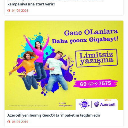
kampaniyasına start verir!
04-09-2024
Azercell yenilənmiş GəncOl tarif paketini təqdim edir
06-05-2019