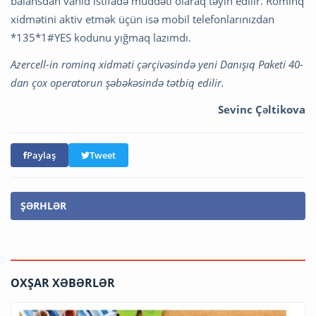
balansdan vahid istifadə müddəti olaraq təyin edilir. Rominq
xidmətini aktiv etmək üçün isə mobil telefonlarınızdan
*135*1#YES kodunu yığmaq lazımdı.
Azercell-in rominq xidməti çərçivəsində yeni Danışıq Paketi 40-
dan çox operatorun şəbəkəsində tətbiq edilir.
Sevinc Çəltikova
Paylaş
Tweet
ŞƏRHLƏR
OXŞAR XƏBƏRLƏR