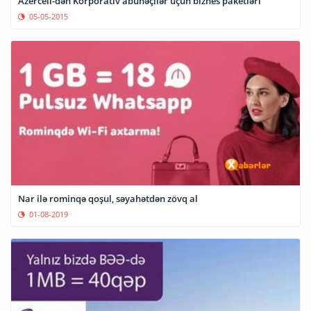
Azercell-dən Korporativ abunəçilər üçün biznes paketləri
05-05-2015
Nar ilə rominqə qoşul, səyahətdən zövq al
01-08-2019