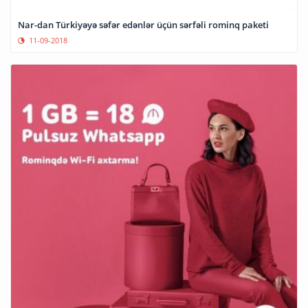
Nar-dan Türkiyəyə səfər edənlər üçün sərfəli rominq paketi
11-09-2018