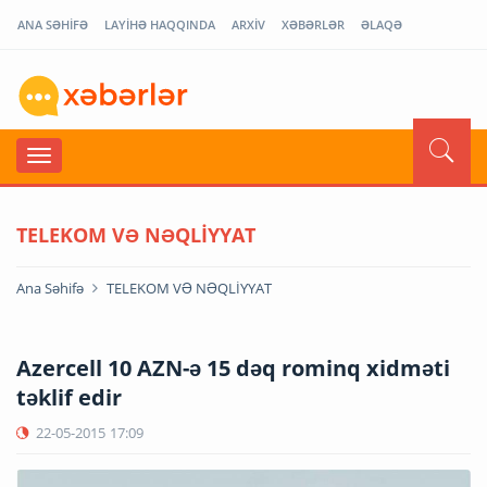
ANA SƏHİFƏ
LAYİHƏ HAQQINDA
ARXİV
XƏBƏRLƏR
ƏLAQƏ
TELEKOM VƏ NƏQLİYYAT
Ana Səhifə
TELEKOM VƏ NƏQLİYYAT
Azercell 10 AZN-ə 15 dəq rominq xidməti
təklif edir
22-05-2015
17:09