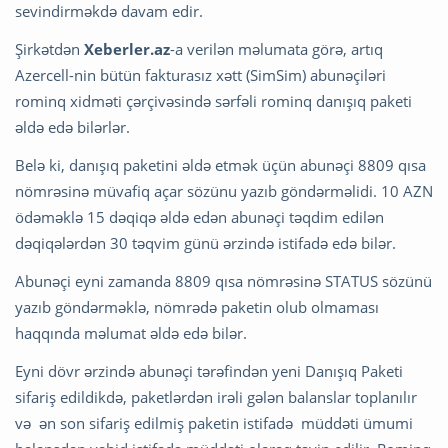
sevindirməkdə davam edir.
Şirkətdən
Xeberler.az
-a verilən məlumata görə, artıq
Azercell-nin bütün fakturasız xətt (SimSim) abunəçiləri
rominq xidməti çərçivəsində sərfəli rominq danışıq paketi
əldə edə bilərlər.
Belə ki, danışıq paketini əldə etmək üçün abunəçi 8809 qısa
nömrəsinə müvafiq açar sözünu yazıb göndərməlidi. 10 AZN
ödəməklə 15 dəqiqə əldə edən abunəçi təqdim edilən
dəqiqələrdən 30 təqvim günü ərzində istifadə edə bilər.
Abunəçi eyni zamanda 8809 qısa nömrəsinə STATUS sözünü
yazıb göndərməklə, nömrədə paketin olub olmaması
haqqında məlumat əldə edə bilər.
Eyni dövr ərzində abunəçi tərəfindən yeni Danışıq Paketi
sifariş edildikdə, paketlərdən irəli gələn balanslar toplanılır
və ən son sifariş edilmiş paketin istifadə müddəti ümumi