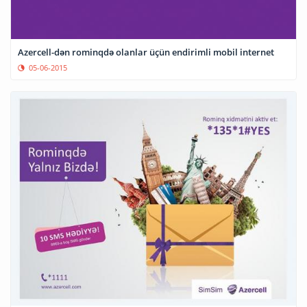
Azercell-dən rominqdə olanlar üçün endirimli mobil internet
05-06-2015