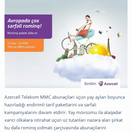
Azercell Telekom MMC abunəçiləri üçün yay ayları boyunca
hazırladığı endirimli tarif paketlərini və sərfəli
kampaniyalarını davam etdirir. Yay mövsümu ilə əlaqədar
xarici ölkələrə istirahət üçün üz tutanları nəzərə alan şirkət
bu dəfə rominq xidməti çərçivəsində abunəçilərini