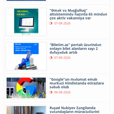
“Əmək və Məşğulluq”
altsistemində hazırda 65 mindən
çox aktiv vakansiya var
07-08-2026
“Biletim.az” portalı üzərindən
onlayn bilet alanların sayı 2
dəfəyədək artıb
07-08-2026
“Google”un məlumat emalı
mərkəzi Hindistanda etirazlara
səbəb olub
06-08-2026
Rəşad Nəbiyev Zəngilanda
vətəndaşların müraciətlərini