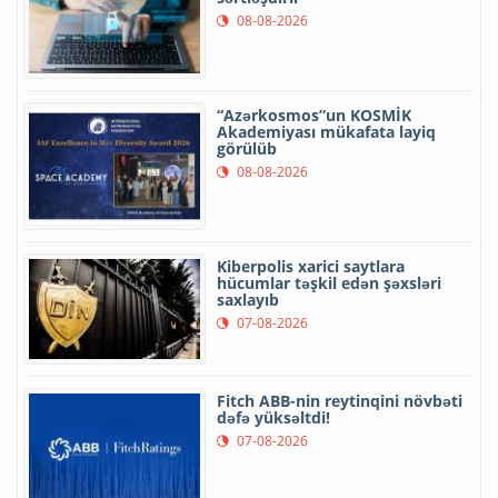
08-08-2026
“Azərkosmos”un KOSMİK
Akademiyası mükafata layiq
görülüb
08-08-2026
Kiberpolis xarici saytlara
hücumlar təşkil edən şəxsləri
saxlayıb
07-08-2026
Fitch ABB-nin reytinqini növbəti
dəfə yüksəltdi!
07-08-2026