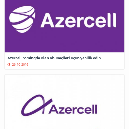
Azercell rominqdə olan abunəçiləri üçün yenilik edib
26-10-2016