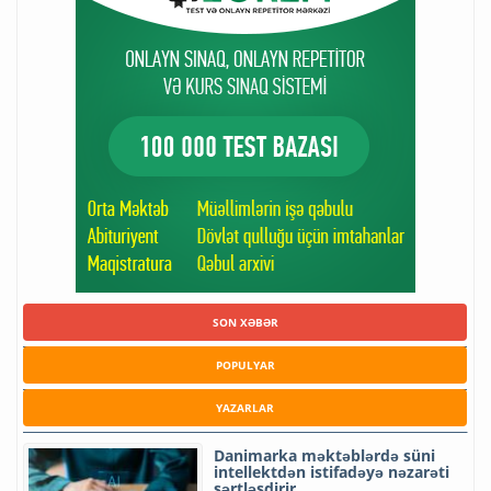
SON XƏBƏR
POPULYAR
YAZARLAR
Danimarka məktəblərdə süni
intellektdən istifadəyə nəzarəti
sərtləşdirir