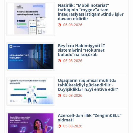
Nazirlik: “Mobil notariat”
tətbiqinin “mygov”a tam
inteqrasiyası istiqamətində işlər
davam etdirilir
06-08-2026
Beş İcra Hakimiyyəti İT
sistemlərini “Hökumət
buludu”na köçürüb
06-08-2026
Uşaqların rəqəmsal mühitdə
təhlükəsizliyi gücləndirilir -
Dəyişikliklər nəyi ehtiva edir?
05-08-2026
Azercell-dən illik “ZengimCELL”
xidməti
05-08-2026