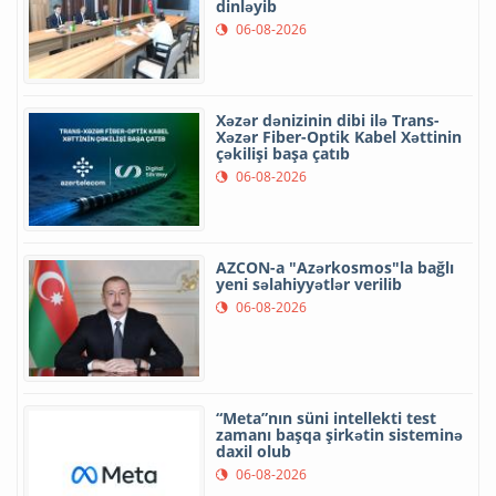
dinləyib
06-08-2026
Xəzər dənizinin dibi ilə Trans-
Xəzər Fiber-Optik Kabel Xəttinin
çəkilişi başa çatıb
06-08-2026
AZCON-a "Azərkosmos"la bağlı
yeni səlahiyyətlər verilib
06-08-2026
“Meta”nın süni intellekti test
zamanı başqa şirkətin sisteminə
daxil olub
06-08-2026