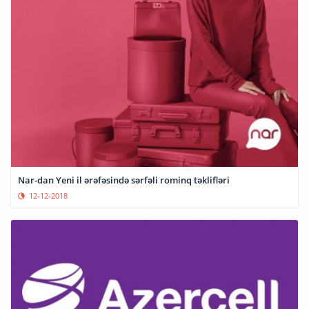
Nar-dan Yeni il ərəfəsində sərfəli rominq təklifləri
12-12-2018