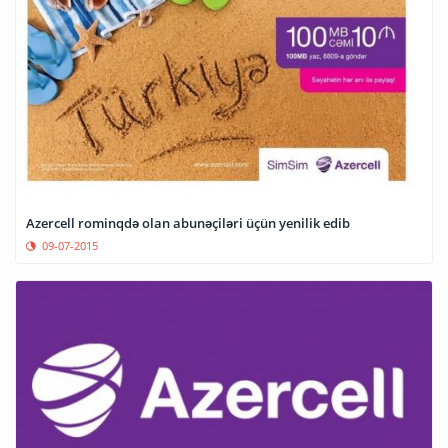
Azercell rominqdə olan abunəçiləri üçün yenilik edib
09-07-2015