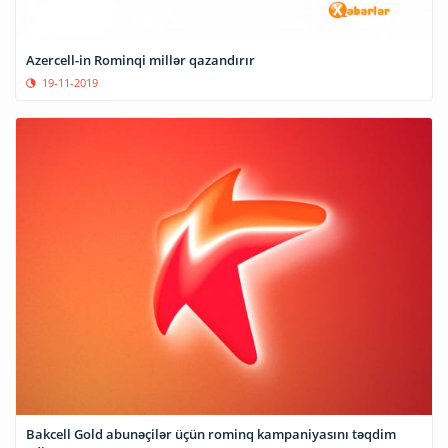
Azercell-in Rominqi millər qazandırır
19-11-2019
Bakcell Gold abunəçilər üçün rominq kampaniyasını təqdim