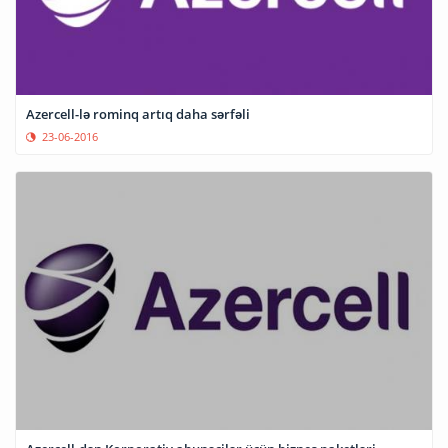
Azercell-lə rominq artıq daha sərfəli
23-06-2016