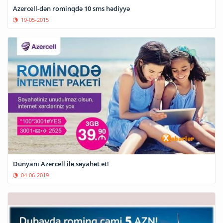
Azercell-dən rominqdə 10 sms hədiyyə
19-05-2015
Dünyanı Azercell ilə səyahət et!
04-06-2019