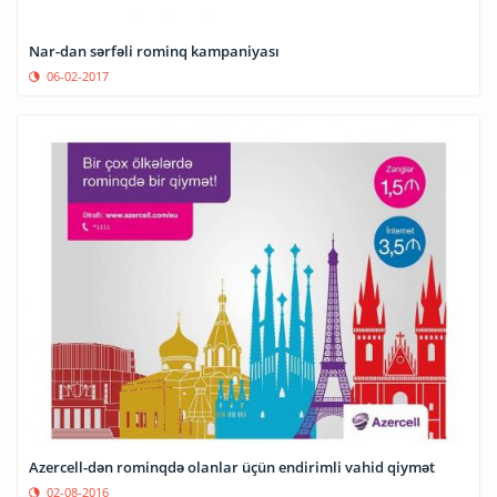
Nar-dan sərfəli rominq kampaniyası
06-02-2017
Azercell-dən rominqdə olanlar üçün endirimli vahid qiymət
02-08-2016