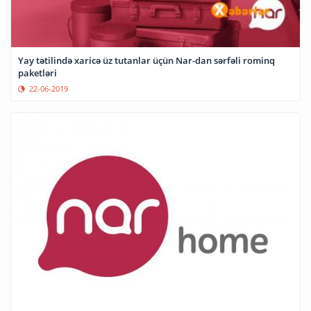
Yay tətilində xaricə üz tutanlar üçün Nar-dan sərfəli rominq
paketləri
22-06-2019