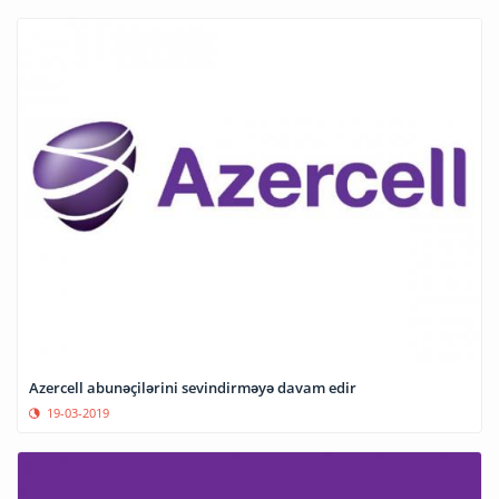
Azercell abunəçilərini sevindirməyə davam edir
19-03-2019