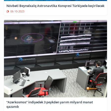
Növbəti Beynəlxalq Astronavtika Konqresi Türkiyədə keçiriləcək
06-10-2023
“Azərkosmos” indiyədək 3 peykdən yarım milyard manat
qazanıb