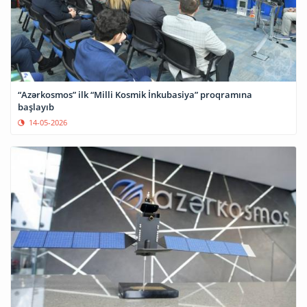
“Azərkosmos” ilk “Milli Kosmik İnkubasiya” proqramına
başlayıb
14-05-2026