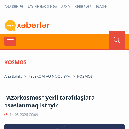
ANA SƏHİFƏ
LAYİHƏ HAQQINDA
ARXİV
XƏBƏRLƏR
ƏLAQƏ
KOSMOS
Ana Səhifə
TELEKOM VƏ NƏQLİYYAT
KOSMOS
"Azərkosmos" yerli tərəfdaşlara
əsaslanmaq istəyir
14-05-2026
20:09