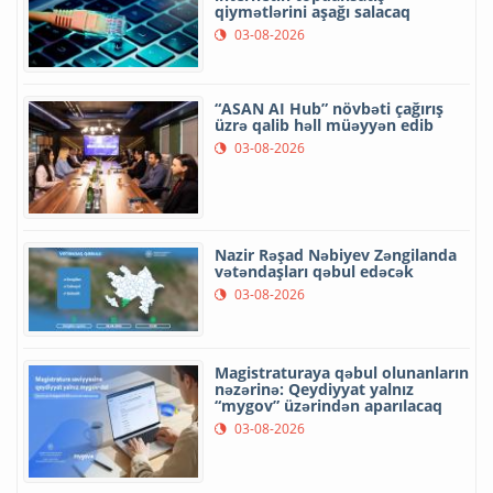
qiymətlərini aşağı salacaq
03-08-2026
“ASAN AI Hub” növbəti çağırış
üzrə qalib həll müəyyən edib
03-08-2026
Nazir Rəşad Nəbiyev Zəngilanda
vətəndaşları qəbul edəcək
03-08-2026
Magistraturaya qəbul olunanların
nəzərinə: Qeydiyyat yalnız
“mygov” üzərindən aparılacaq
03-08-2026