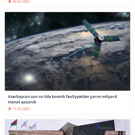
09-02-2023
Azərbaycan son on ildə kosmik fəaliyyətdən yarım milyard
manat qazanıb
11-05-2023