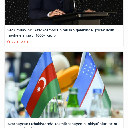
Sədr müavini: “Azərkosmos”un müsabiqələrində iştirak üçün
layihələrin sayı 1000-i keçib
27-11-2024
Azərbaycan Özbəkistanda kosmik sənayenin inkişaf planlarını