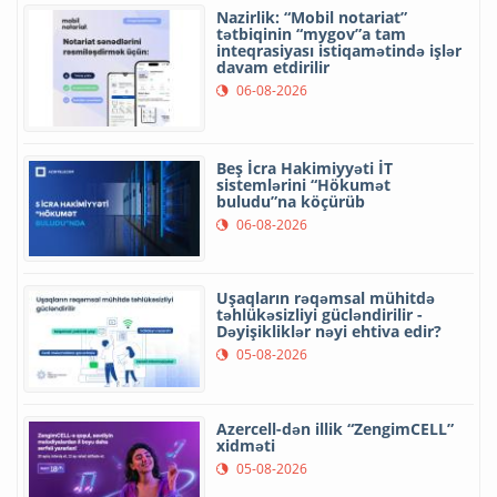
Nazirlik: “Mobil notariat”
tətbiqinin “mygov”a tam
inteqrasiyası istiqamətində işlər
davam etdirilir
06-08-2026
Beş İcra Hakimiyyəti İT
sistemlərini “Hökumət
buludu”na köçürüb
06-08-2026
Uşaqların rəqəmsal mühitdə
təhlükəsizliyi gücləndirilir -
Dəyişikliklər nəyi ehtiva edir?
05-08-2026
Azercell-dən illik “ZengimCELL”
xidməti
05-08-2026