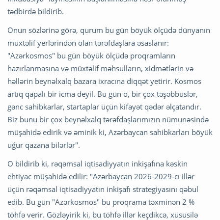
tədbirdə bildirib.
Onun sözlərinə görə, qurum bu gün böyük ölçüdə dünyanın
müxtəlif yerlərindən olan tərəfdaşlara əsaslanır:
"Azərkosmos" bu gün böyük ölçüdə proqramların
hazırlanmasına və müxtəlif məhsulların, xidmətlərin və
həllərin beynəlxalq bazara ixracına diqqət yetirir. Kosmos
artıq qapalı bir icma deyil. Bu gün o, bir çox təşəbbüslər,
gənc sahibkarlar, startaplar üçün kifayət qədər əlçatandır.
Biz bunu bir çox beynəlxalq tərəfdaşlarımızın nümunəsində
müşahidə edirik və əminik ki, Azərbaycan sahibkarları böyük
uğur qazana bilərlər".
O bildirib ki, rəqəmsal iqtisadiyyatın inkişafına kəskin
ehtiyac müşahidə edilir: "Azərbaycan 2026-2029-cı illər
üçün rəqəmsal iqtisadiyyatın inkişafı strategiyasını qəbul
edib. Bu gün "Azərkosmos" bu proqrama təxminən 2 %
töhfə verir. Gözləyirik ki, bu töhfə illər keçdikcə, xüsusilə