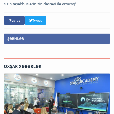
sizin təşəbbüslərinizin dəstəyi ilə artacaq".
Paylaş
Tweet
ŞƏRHLƏR
OXŞAR XƏBƏRLƏR