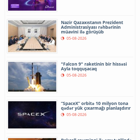
Nazir Qazaxıstanın Prezident
Administrasiyası rəhbərinin
müavini ilə görüşüb
05-08-2026
"Falcon 9" raketinin bir hissəsi
Ayla toqquşacaq
05-08-2026
“SpaceX” orbitə 10 milyon tona
qədər yük çıxarmağı planlaşdırır
05-08-2026