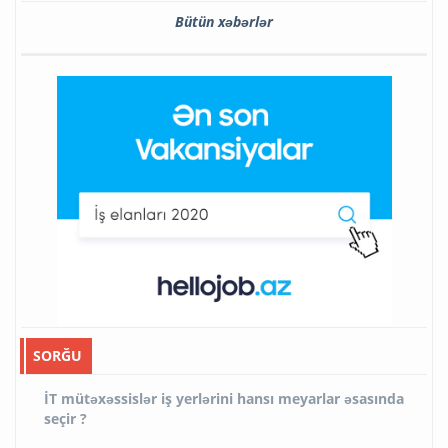
Bütün xəbərlər
SORĞU
İT mütəxəssislər iş yerlərini hansı meyarlar əsasında
seçir ?