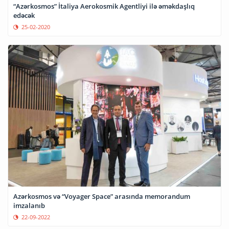
“Azərkosmos” İtaliya Aerokosmik Agentliyi ilə əməkdaşlıq
edəcək
25-02-2020
Azərkosmos və “Voyager Space” arasında memorandum
imzalanıb
22-09-2022