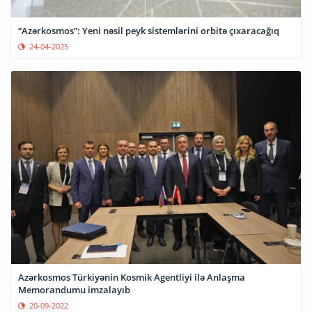
“Azərkosmos”: Yeni nəsil peyk sistemlərini orbitə çıxaracağıq
24-04-2025
Azərkosmos Türkiyənin Kosmik Agentliyi ilə Anlaşma
Memorandumu imzalayıb
20-09-2022