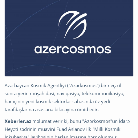
Azərbaycan Kosmik Agentliyi ("Azərkosmos") bir neçə il
sonra yerin müşahidəsi, naviqasiya, telekommunikasiya,
həmçinin yeni kosmik sektorlar sahəsində öz yerli
tərəfdaşlarına əsaslana biləcəyinə ümid edir.
Xeberler.az
məlumat verir ki, bunu "Azərkosmos"un İdarə
Heyəti sədrinin müavini Fuad Aslanov ilk "Milli Kosmik
İnkubasiya" layihəsinin başlanılmasına həsr olunmuş