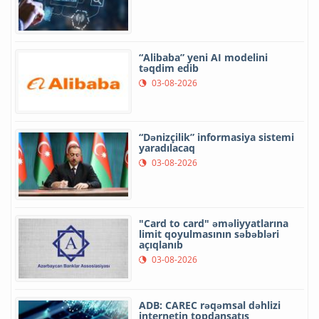
“Alibaba” yeni AI modelini
təqdim edib
03-08-2026
“Dənizçilik” informasiya sistemi
yaradılacaq
03-08-2026
"Card to card" əməliyyatlarına
limit qoyulmasının səbəbləri
açıqlanıb
03-08-2026
ADB: CAREC rəqəmsal dəhlizi
internetin topdansatış