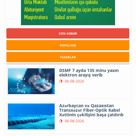
SON XƏBƏR
POPULYAR
YAZARLAR
DSMF 7 ayda 135 minə yaxın
elektron arayış verib
06-08-2026
Azərbaycan və Qazaxıstan
Transxəzər Fiber-Optik Kabel
Xəttinin çəkilişini başa çatdırıb
06-08-2026