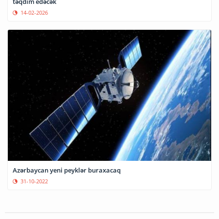
təqdim edəcək
14-02-2026
Azərbaycan yeni peyklər buraxacaq
31-10-2022