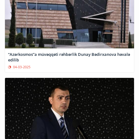
“Azərkosmos”a müvəqqəti rəhbərlik Dunay Bədirxanova həvalə
edilib
04-03-2025