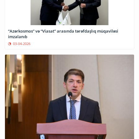
“Azərkosmos” və “Viasat” arasında tərəfdaşlıq müqaviləsi
imzalanıb
03-04-2026