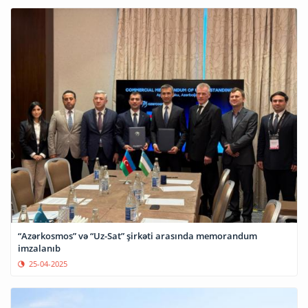
“Azərkosmos” və “Uz-Sat” şirkəti arasında memorandum
imzalanıb
25-04-2025