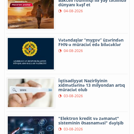
Bakcell rouminqi ilə yay tətilində
dünyanı kəşf et
04-08-2026
Vətəndaşlar “mygov” üzərindən
FHN-ə müraciət edə biləcəklər
04-08-2026
İqtisadiyyat Nazirliyinin
xidmətlərinə 13 milyondan artıq
müraciət olub
03-08-2026
"Elektron kredit və zəmanət"
sisteminin Əsasnaməsi" dəyişib
03-08-2026