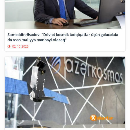
Saməddin Əsədov: "Dövlət kosmik tədqiqatlar üçün gələcəkdə
də əsas maliyyə mənbəyi olacaq"
02-10-2023