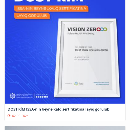
DOST RİM ISSA-nın beynəlxalq sertifikatına layiq görülüb
02-10-2024