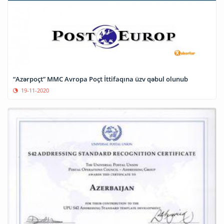
“Azərpoçt” MMC Avropa Poçt İttifaqına üzv qəbul olunub
19-11-2020