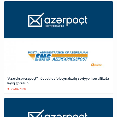
“Azərekspresspoçt” növbəti dəfə beynəlxalq səviyyəli sertifikata
layiq görülüb
27-04-2020