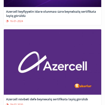
Azercell keyfiyyətin idarə olunması üzrə beynəlxalq sertifikata
layiq görüldü
16-01-2024
Azercell növbəti dəfə beynəxalq sertifikata layiq görülüb
29-07-2020