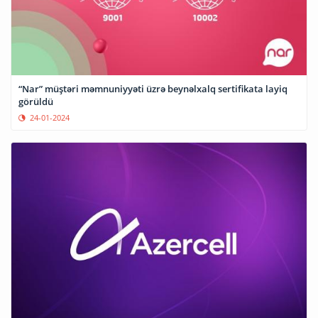
“Nar” müştəri məmnuniyyəti üzrə beynəlxalq sertifikata layiq
görüldü
24-01-2024