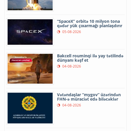
“SpaceX” orbitə 10 milyon tona
qədər yük çıxarmağı planlaşdırır
05-08-2026
Bakcell rouminqi ilə yay tətilində
dünyanı kəşf et
04-08-2026
Vətəndaşlar “mygov” üzərindən
FHN-ə müraciət edə biləcəklər
04-08-2026