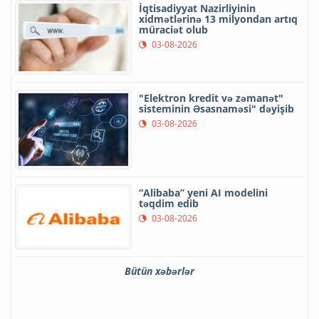
İqtisadiyyat Nazirliyinin
xidmətlərinə 13 milyondan artıq
müraciət olub
03-08-2026
"Elektron kredit və zəmanət"
sisteminin Əsasnaməsi" dəyişib
03-08-2026
“Alibaba” yeni AI modelini
təqdim edib
03-08-2026
Bütün xəbərlər