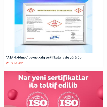
“ASAN xidmət” beynəlxalq sertifikata layiq görülüb
10-12-2024