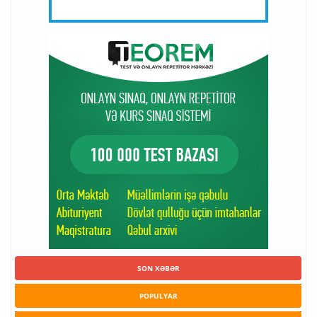
SON XƏBƏR
POPULYAR