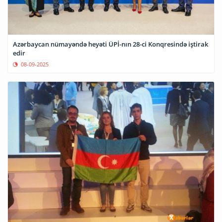
Azərbaycan nümayəndə heyəti ÜPİ-nın 28-ci Konqresində iştirak
edir
08-09-2025