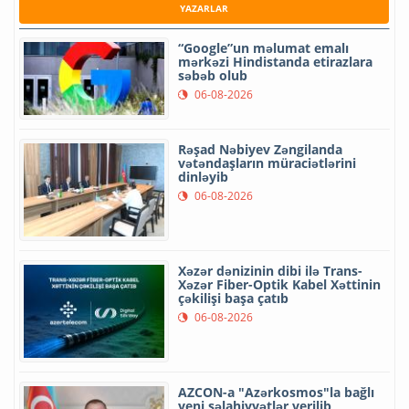
YAZARLAR
“Google”un məlumat emalı
mərkəzi Hindistanda etirazlara
səbəb olub
06-08-2026
Rəşad Nəbiyev Zəngilanda
vətəndaşların müraciətlərini
dinləyib
06-08-2026
Xəzər dənizinin dibi ilə Trans-
Xəzər Fiber-Optik Kabel Xəttinin
çəkilişi başa çatıb
06-08-2026
AZCON-a "Azərkosmos"la bağlı
yeni səlahiyyətlər verilib