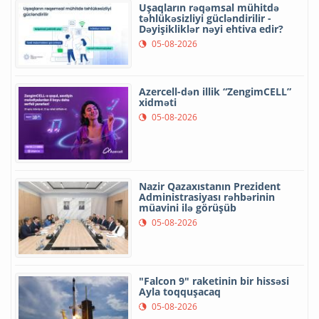
Uşaqların rəqəmsal mühitdə
təhlükəsizliyi gücləndirilir -
Dəyişikliklər nəyi ehtiva edir?
05-08-2026
Azercell-dən illik “ZengimCELL”
xidməti
05-08-2026
Nazir Qazaxıstanın Prezident
Administrasiyası rəhbərinin
müavini ilə görüşüb
05-08-2026
"Falcon 9" raketinin bir hissəsi
Ayla toqquşacaq
05-08-2026