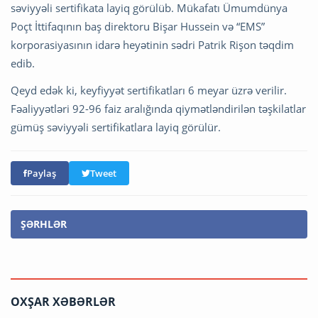
səviyyəli sertifikata layiq görülüb. Mükafatı Ümumdünya
Poçt İttifaqının baş direktoru Bişar Hussein və “EMS”
korporasiyasının idarə heyətinin sədri Patrik Rişon təqdim
edib.
Qeyd edək ki, keyfiyyət sertifikatları 6 meyar üzrə verilir.
Fəaliyyətləri 92-96 faiz aralığında qiymətləndirilən təşkilatlar
gümüş səviyyəli sertifikatlara layiq görülür.
Paylaş
Tweet
ŞƏRHLƏR
OXŞAR XƏBƏRLƏR