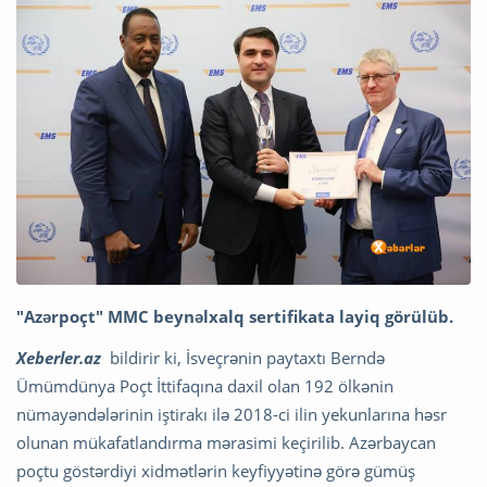
"Azərpoçt" MMC beynəlxalq sertifikata layiq görülüb.
Xeberler.a
z
bildirir ki, İsveçrənin paytaxtı Berndə
Ümümdünya Poçt İttifaqına daxil olan 192 ölkənin
nümayəndələrinin iştirakı ilə 2018-ci ilin yekunlarına həsr
olunan mükafatlandırma mərasimi keçirilib. Azərbaycan
poçtu göstərdiyi xidmətlərin keyfiyyətinə görə gümüş