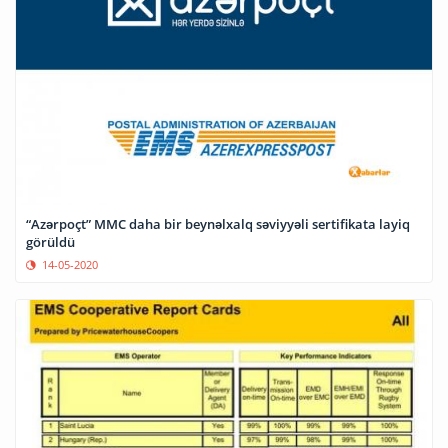
“Azərpoçt” MMC daha bir beynəlxalq səviyyəli sertifikata layiq
görüldü
14-05-2020