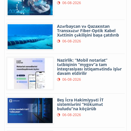
06-08-2026
Azərbaycan və Qazaxıstan
Transxəzər Fiber-Optik Kabel
Xəttinin çəkilişini başa çatdırıb
06-08-2026
Nazirlik: “Mobil notariat”
tətbiqinin “mygov”a tam
inteqrasiyası istiqamətində işlər
davam etdirilir
06-08-2026
Beş İcra Hakimiyyəti İT
sistemlərini “Hökumət
buludu”na köçürüb
06-08-2026