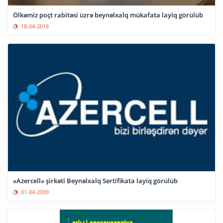
Ölkəmiz poçt rabitəsi üzrə beynəlxalq mükafata layiq görülüb
18-04-2018
«Azercell» şirkəti Beynəlxalq Sertifikata layiq görülüb
01-04-2009