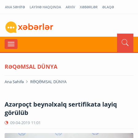
ANA SƏHİFƏ
LAYİHƏ HAQQINDA
ARXİV
XƏBƏRLƏR
ƏLAQƏ
RƏQƏMSAL DÜNYA
Ana Səhifə
RƏQƏMSAL DÜNYA
Azərpoçt beynəlxalq sertifikata layiq
görülüb
09-04-2019
11:01