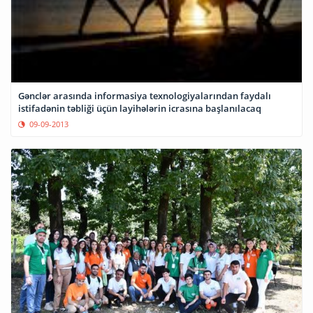
Gənclər arasında informasiya texnologiyalarından faydalı
istifadənin təbliği üçün layihələrin icrasına başlanılacaq
09-09-2013