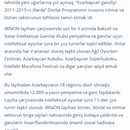
təhsildə yeni uğurlarına yol açmaq, “Azərbaycan gəncliyi
2011-2015-ci illərdə” Dövlət Proqramının icrasına ictimai və
biznes sektorunun töhfəsini təmin etmək idi.
ƏlfəCIN layihəsi çərçivəsində son bir il ərzində Bakcell və
Xəzər İntellektual Gənclər Klubu yeniyetmə və gənclər üçün
intellektual oyunlar üzrə bir çox turnirlər təşkil ediblər. Onlar
arasında hər il ənənəvi olaraq təşkil olunan Ağıl Oyunları
Festivalı, Azərbaycan Kuboku, Azərbaycan Superkuboku,
İntellekt Marafonu Festivalı və digər yarışları qeyd etmək
olar.
Bu layihədən Azərbaycanın 18 regionu daxil olmaqla
ümumilikdə 12.000-ə yaxın yeniyetmə və gənc faydalanıb.
Layihə çərçivəsində intellektual oyunlar üzrə 15-dən çox
turnir təşkil olunub. ƏlfəCIN layihəsi biznes, dövlət və ictimai
sektorun birgə səyləri nəticəsində geniş kütləyə çatdırılıb və
gənclərin maarifləndirilməsində önəmli sosial hadisəyə