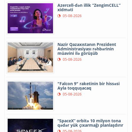
Azercell-dən illik “ZengimCELL”
xidməti
05-08-2026
Nazir Qazaxıstanın Prezident
Administrasiyası rəhbərinin
müavini ilə görüşüb
05-08-2026
"Falcon 9" raketinin bir hissəsi
Ayla toqquşacaq
05-08-2026
“SpaceX” orbitə 10 milyon tona
qədər yük çıxarmağı planlaşdırır
05-08-2026