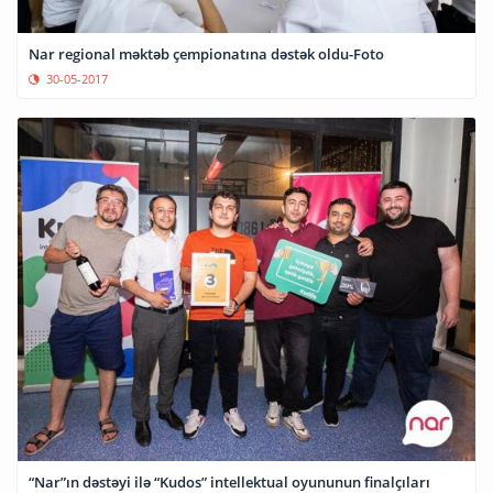
Nar regional məktəb çempionatına dəstək oldu-Foto
30-05-2017
“Nar”ın dəstəyi ilə “Kudos” intellektual oyununun finalçıları