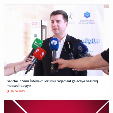
Gənclərin Süni İntellekt Forumu rəqəmsal gələcəyə hazırlıq
məqsədi daşıyır
20-06-2025