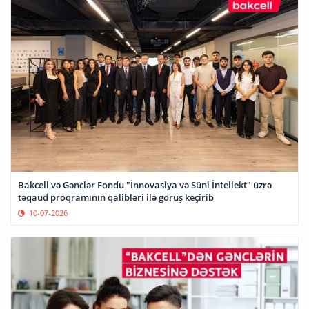
Bakcell və Gənclər Fondu "İnnovasiya və Süni İntellekt" üzrə
təqaüd proqramının qalibləri ilə görüş keçirib
10-07-2026