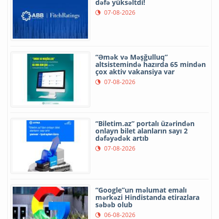
dəfə yüksəltdi!
07-08-2026
“Əmək və Məşğulluq”
altsistemində hazırda 65 mindən
çox aktiv vakansiya var
07-08-2026
“Biletim.az” portalı üzərindən
onlayn bilet alanların sayı 2
dəfəyədək artıb
07-08-2026
“Google”un məlumat emalı
mərkəzi Hindistanda etirazlara
səbəb olub
06-08-2026