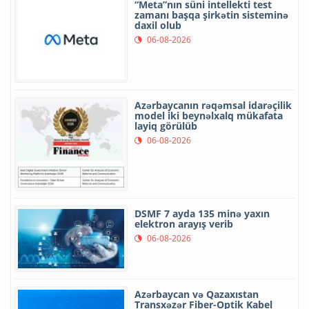
“Meta”nın süni intellekti test
zamanı başqa şirkətin sisteminə
daxil olub
06-08-2026
Azərbaycanın rəqəmsal idarəçilik
model iki beynəlxalq mükafata
layiq görülüb
06-08-2026
DSMF 7 ayda 135 minə yaxın
elektron arayış verib
06-08-2026
Azərbaycan və Qazaxıstan
Transxəzər Fiber-Optik Kabel