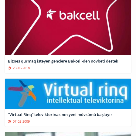
Biznes qurmaq istəyən gənclərə Bakcell-dən növbəti dəstək
29-10-2018
“Virtual Rinq” televiktorinasının yeni mövsümü başlayır
07-02-2009