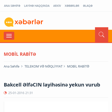
ANA SƏHİFƏ
LAYİHƏ HAQQINDA
ARXİV
XƏBƏRLƏR
ƏLAQƏ
MOBİL RABİTƏ
Ana Səhifə
TELEKOM VƏ NƏQLİYYAT
MOBİL RABİTƏ
Bakcell ƏlfəCIN layihəsinə yekun vurub
25-01-2016
21:31