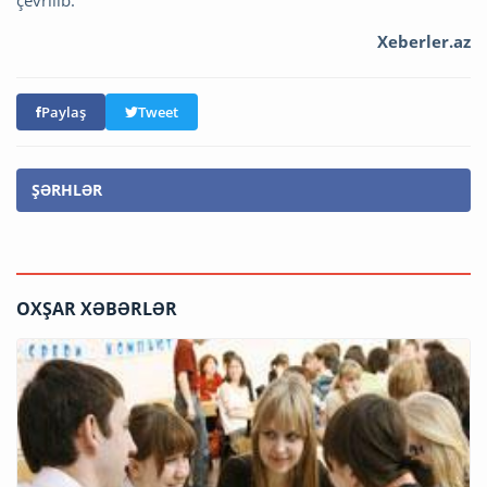
çevrilib.
Xeberler.az
Paylaş
Tweet
ŞƏRHLƏR
OXŞAR XƏBƏRLƏR