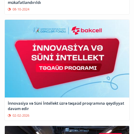
mükafatlandırıldı
08-10-2024
⁠İnnovasiya və Süni İntellekt üzrə təqaüd proqramına qeydiyyat
davam edir
02-02-2026