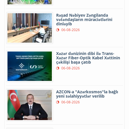
Rəşad Nəbiyev Zəngilanda
vətəndaşların müraciətlərini
dinləyib
06-08-2026
Xəzər dənizinin dibi ilə Trans-
Xəzər Fiber-Optik Kabel Xəttinin
çəkilişi başa çatıb
06-08-2026
AZCON-a "Azərkosmos"la bağlı
yeni səlahiyyətlər verilib
06-08-2026