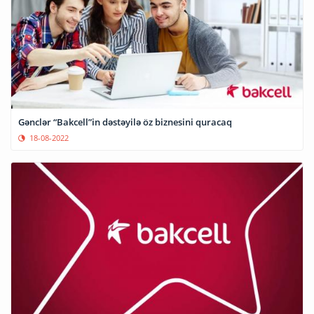
Gənclər “Bakcell”in dəstəyilə öz biznesini quracaq
18-08-2022