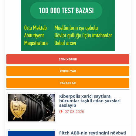
SON XƏBƏR
POPULYAR
YAZARLAR
Kiberpolis xarici saytlara
hücumlar təşkil edən şəxsləri
saxlayıb
07-08-2026
Fitch ABB-nin reytinqini növbəti