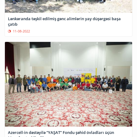
Lənkəranda təşkil edilmiş gənc alimlərin yay düşərgəsi başa
çatıb
11-08-2022
Azercell-in dəstəyilə “YAŞAT” Fondu şəhid övladları üçün