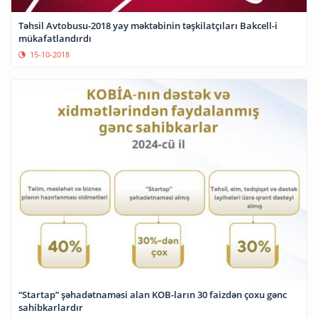
Təhsil Avtobusu-2018 yay məktəbinin təşkilatçıları Bakcell-i
mükafatlandırdı
15-10-2018
“Startap” şəhadətnaməsi alan KOB-ların 30 faizdən çoxu gənc
sahibkarlardır