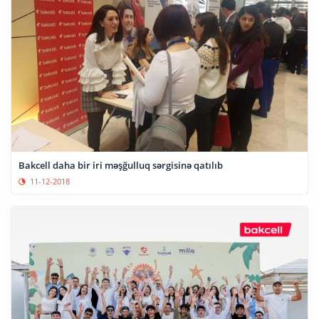
Bakcell daha bir iri məşğulluq sərgisinə qatılıb
11-12-2018