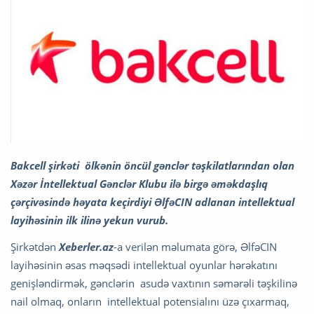
Bakcell şirkəti ölkənin öncül gənclər təşkilatlarından olan
Xəzər İntellektual Gənclər Klubu ilə birgə əməkdaşlıq
çərçivəsində həyata keçirdiyi ƏlfəCIN adlanan intellektual
layihəsinin ilk ilinə yekun vurub.
Şirkətdən
Xeberler.az
-a verilən məlumata görə, ƏlfəCIN
layihəsinin əsas məqsədi intellektual oyunlar hərəkatını
genişləndirmək, gənclərin asudə vaxtının səmərəli təşkilinə
nail olmaq, onların intellektual potensialını üzə çıxarmaq,