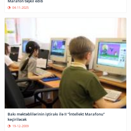
Marafon təşkil edib
04-11-2025
Bakı məktəblilərinin iştirakı ilə II “İntellekt Marafonu”
keçiriləcək
19-12-2009