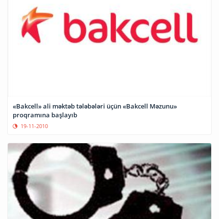
«Bakcell» ali məktəb tələbələri üçün «Bakcell Məzunu»
proqramına başlayıb
19-11-2010