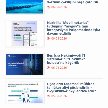
Xəttinin çəkilişini başa çatdırıb
06-08-2026
Nazirlik: “Mobil notariat”
tətbiqinin “mygov”a tam
inteqrasiyası istiqamətində işlər
davam etdirilir
06-08-2026
Beş İcra Hakimiyyəti İT
sistemlərini “Hökumət
buludu”na köçürüb
06-08-2026
Uşaqların rəqəmsal mühitdə
təhlükəsizliyi gücləndirilir -
Dəyişikliklər nəyi ehtiva edir?
05-08-2026