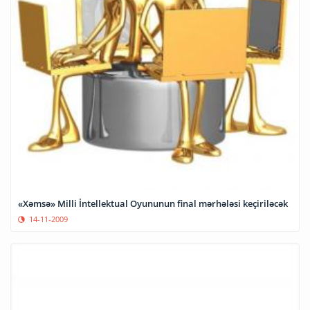
«Xəmsə» Milli İntellektual Oyununun final mərhələsi keçiriləcək
14-11-2009