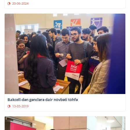
20-06-2024
Bakcell-dən gənclərə dair növbəti töhfə
13-03-2019