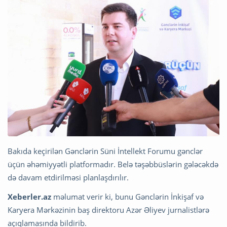
Bakıda keçirilən Gənclərin Süni İntellekt Forumu gənclər
üçün əhəmiyyətli platformadır. Belə təşəbbüslərin gələcəkdə
də davam etdirilməsi planlaşdırılır.
Xeberler.az
məlumat verir ki, bunu Gənclərin İnkişaf və
Karyera Mərkəzinin baş direktoru Azər Əliyev jurnalistlərə
açıqlamasında bildirib.