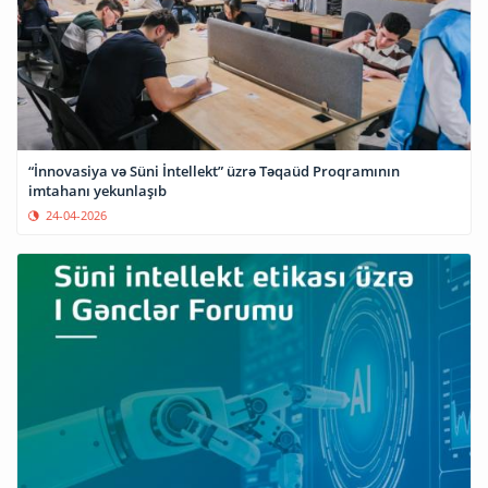
“İnnovasiya və Süni İntellekt” üzrə Təqaüd Proqramının
imtahanı yekunlaşıb
24-04-2026