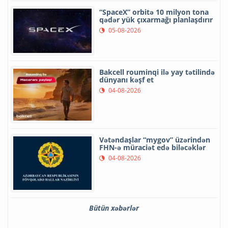
“SpaceX” orbitə 10 milyon tona
qədər yük çıxarmağı planlaşdırır
05-08-2026
Bakcell rouminqi ilə yay tətilində
dünyanı kəşf et
04-08-2026
Vətəndaşlar “mygov” üzərindən
FHN-ə müraciət edə biləcəklər
04-08-2026
Bütün xəbərlər