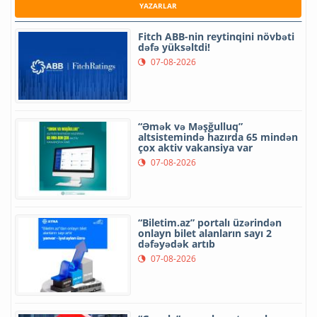
YAZARLAR
Fitch ABB-nin reytinqini növbəti
dəfə yüksəltdi!
07-08-2026
“Əmək və Məşğulluq”
altsistemində hazırda 65 mindən
çox aktiv vakansiya var
07-08-2026
“Biletim.az” portalı üzərindən
onlayn bilet alanların sayı 2
dəfəyədək artıb
07-08-2026