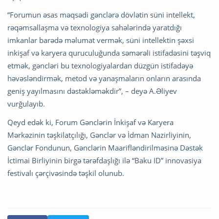
“Forumun əsas məqsədi gənclərə dövlətin süni intellekt,
rəqəmsallaşma və texnologiya sahələrində yaratdığı
imkanlar barədə məlumat vermək, süni intellektin şəxsi
inkişaf və karyera quruculuğunda səmərəli istifadəsini təşviq
etmək, gəncləri bu texnologiyalardan düzgün istifadəyə
həvəsləndirmək, metod və yanaşmaların onların arasında
geniş yayılmasını dəstəkləməkdir”, – deyə A.Əliyev
vurğulayıb.
Qeyd edək ki, Forum Gənclərin İnkişaf və Karyera
Mərkəzinin təşkilatçılığı, Gənclər və İdman Nazirliyinin,
Gənclər Fondunun, Gənclərin Maarifləndirilməsinə Dəstək
İctimai Birliyinin birgə tərəfdaşlığı ilə “Baku ID” innovasiya
festivalı çərçivəsində təşkil olunub.