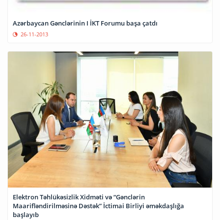
Azərbaycan Gənclərinin I İKT Forumu başa çatdı
26-11-2013
Elektron Təhlükəsizlik Xidməti və “Gənclərin
Maarifləndirilməsinə Dəstək” İctimai Birliyi əməkdaşlığa
başlayıb