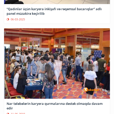
“Qadınlar üçün karyera inkişafı və rəqəmsal bacarıqlar” adlı
panel müzakirə keçirilib
06-03-2025
Nar tələbələrin karyera qurmalarına dəstək olmaqda davam
edir
11-06-2019