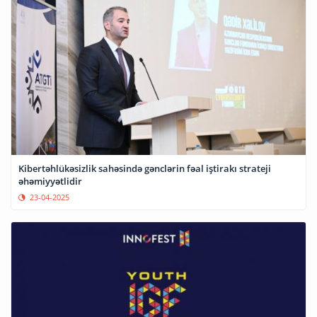
Kibertəhlükəsizlik sahəsində gənclərin fəal iştirakı strateji
əhəmiyyətlidir
23-04-2025