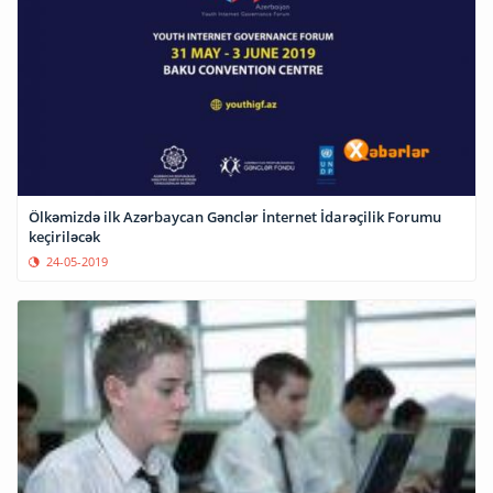
Ölkəmizdə ilk Azərbaycan Gənclər İnternet İdarəçilik Forumu
keçiriləcək
24-05-2019