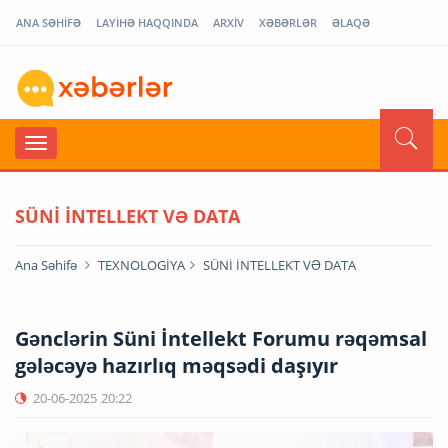
ANA SƏHİFƏ
LAYİHƏ HAQQINDA
ARXİV
XƏBƏRLƏR
ƏLAQƏ
SÜNİ İNTELLEKT VƏ DATA
Ana Səhifə
TEXNOLOGİYA
SÜNİ İNTELLEKT VƏ DATA
Gənclərin Süni İntellekt Forumu rəqəmsal
gələcəyə hazırlıq məqsədi daşıyır
20-06-2025
20:22