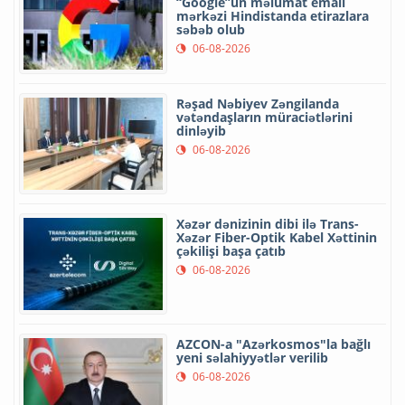
“Google”un məlumat emalı
mərkəzi Hindistanda etirazlara
səbəb olub
06-08-2026
Rəşad Nəbiyev Zəngilanda
vətəndaşların müraciətlərini
dinləyib
06-08-2026
Xəzər dənizinin dibi ilə Trans-
Xəzər Fiber-Optik Kabel Xəttinin
çəkilişi başa çatıb
06-08-2026
AZCON-a "Azərkosmos"la bağlı
yeni səlahiyyətlər verilib
06-08-2026