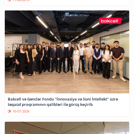
Bakcell və Gənclər Fondu "İnnovasiya və Süni İntellekt" üzrə
təqaüd proqramının qalibləri ilə görüş keçirib
10-07-2026