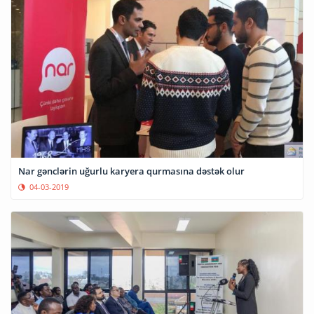
Nar gənclərin uğurlu karyera qurmasına dəstək olur
04-03-2019