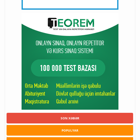
SON XƏBƏR
POPULYAR