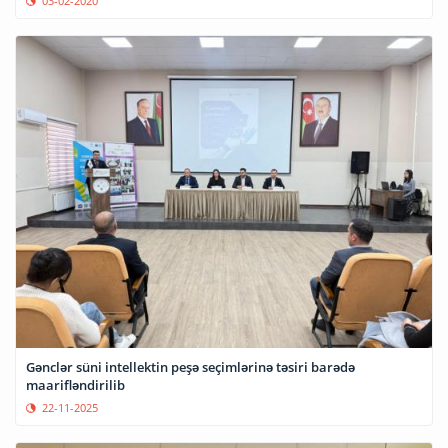
03-02-2020
Gənclər süni intellektin peşə seçimlərinə təsiri barədə
maarifləndirilib
22-11-2025