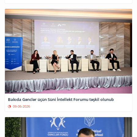
Bakıda Gənclər üçün Süni İntellekt Forumu təşkil olunub
09-06-2026