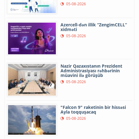
05-08-2026
Azercell-dən illik “ZengimCELL”
xidməti
05-08-2026
Nazir Qazaxıstanın Prezident
Administrasiyası rəhbərinin
müavini ilə görüşüb
05-08-2026
"Falcon 9" raketinin bir hissəsi
Ayla toqquşacaq
05-08-2026