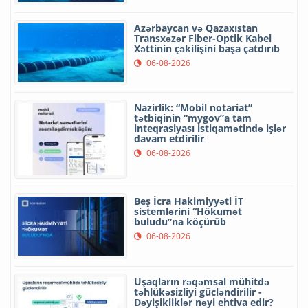
Azərbaycan və Qazaxıstan
Transxəzər Fiber-Optik Kabel
Xəttinin çəkilişini başa çatdırıb
06-08-2026
Nazirlik: “Mobil notariat”
tətbiqinin “mygov”a tam
inteqrasiyası istiqamətində işlər
davam etdirilir
06-08-2026
Beş İcra Hakimiyyəti İT
sistemlərini “Hökumət
buludu”na köçürüb
06-08-2026
Uşaqların rəqəmsal mühitdə
təhlükəsizliyi gücləndirilir -
Dəyişikliklər nəyi ehtiva edir?