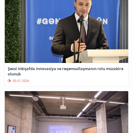
Şəxsi inkişafda innovasiya və rəqəmsallaşmanın rolu müzakirə
olunub
30-01-2026