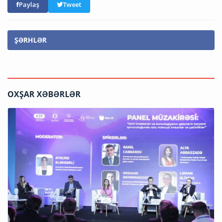
Paylaş
Tweet
ŞƏRHLƏR
OXŞAR XƏBƏRLƏR