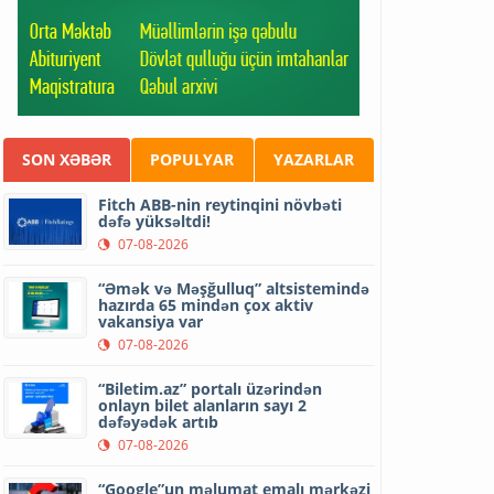
SON XƏBƏR
POPULYAR
YAZARLAR
Fitch ABB-nin reytinqini növbəti
dəfə yüksəltdi!
07-08-2026
“Əmək və Məşğulluq” altsistemində
hazırda 65 mindən çox aktiv
vakansiya var
07-08-2026
“Biletim.az” portalı üzərindən
onlayn bilet alanların sayı 2
dəfəyədək artıb
07-08-2026
“Google”un məlumat emalı mərkəzi