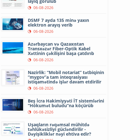
layiq görülüb
06-08-2026
DSMF 7 ayda 135 minə yaxın
elektron arayış verib
06-08-2026
Azərbaycan və Qazaxıstan
Transxəzər Fiber-Optik Kabel
Xəttinin çəkilişini başa çatdırıb
06-08-2026
Nazirlik: “Mobil notariat” tətbiqinin
“mygov”a tam inteqrasiyası
istiqamətində işlər davam etdirilir
06-08-2026
Beş İcra Hakimiyyəti İT sistemlərini
“Hökumət buludu”na köçürüb
06-08-2026
Uşaqların rəqəmsal mühitdə
təhlükəsizliyi gücləndirilir -
Dəyişikliklər nəyi ehtiva edir?