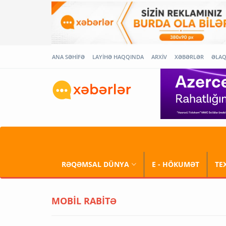
ANA SƏHİFƏ
LAYİHƏ HAQQINDA
ARXİV
XƏBƏRLƏR
ƏLA
RƏQƏMSAL DÜNYA
E - HÖKUMƏT
TE
MOBİL RABİTƏ