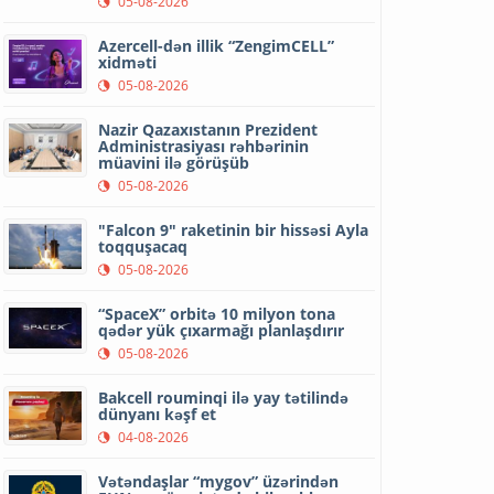
05-08-2026
Azercell-dən illik “ZengimCELL”
xidməti
05-08-2026
Nazir Qazaxıstanın Prezident
Administrasiyası rəhbərinin
müavini ilə görüşüb
05-08-2026
"Falcon 9" raketinin bir hissəsi Ayla
toqquşacaq
05-08-2026
“SpaceX” orbitə 10 milyon tona
qədər yük çıxarmağı planlaşdırır
05-08-2026
Bakcell rouminqi ilə yay tətilində
dünyanı kəşf et
04-08-2026
Vətəndaşlar “mygov” üzərindən