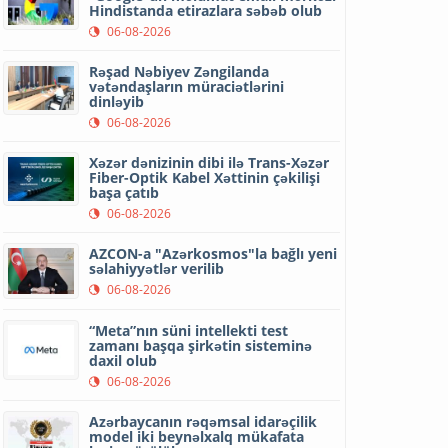
Hindistanda etirazlara səbəb olub
06-08-2026
Rəşad Nəbiyev Zəngilanda
vətəndaşların müraciətlərini
dinləyib
06-08-2026
Xəzər dənizinin dibi ilə Trans-Xəzər
Fiber-Optik Kabel Xəttinin çəkilişi
başa çatıb
06-08-2026
AZCON-a "Azərkosmos"la bağlı yeni
səlahiyyətlər verilib
06-08-2026
“Meta”nın süni intellekti test
zamanı başqa şirkətin sisteminə
daxil olub
06-08-2026
Azərbaycanın rəqəmsal idarəçilik
model iki beynəlxalq mükafata