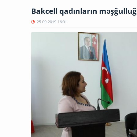
Bakcell qadınların məşğulluğ
25-09-2019
16:01