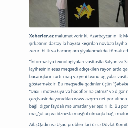
Xeberler.az
məlumat verir ki, Azərbaycanın İlk Mo
şirkətinin dəstəyilə həyata keçirilən növbəti layi
zəruri bilik və bacarıqlara yiyələnməkdə kömək ed
“İnformasiya texnologiyaları vasitəsilə Salyan və Sa
layihəsinin əsas məqsədi adıçəkilən rayonlarda qadı
bacarıqlarını artırmaq və yeni texnologiyalar vasitə
göstərməkdir. Bu məqsədlə qadınlar üçün “Şəbəkələ
“Daxili motivasiya və hədəflərinə çatma” və digər
çərçivəsində yaradılan www.azqrm.net portalında bac
bağlı digər faydalı məlumatlar yerləşdirilib. Bu p
məşğulluq və bizneslə məşğul olmaqla bağlı məlum
Ailə,Qadın və Uşaq problemləri üzrə Dövlət Komitəs