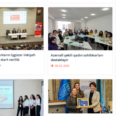
nların işgüzar inkişafı
Azercell şəkili qadın sahibkarları
start verilib
dəstəkləyir
9
06-02-2025