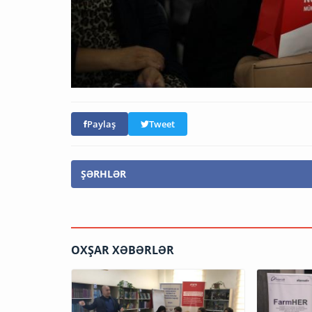
Paylaş
Tweet
ŞƏRHLƏR
OXŞAR XƏBƏRLƏR