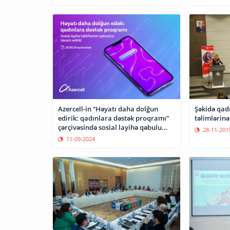
Azercell-in “Həyatı daha dolğun
Şəkidə qadı
edirik: qadınlara dəstək proqramı”
təlimlərinə 
çərçivəsində sosial layihə qəbulu
28-11-201
davam edir
11-09-2024