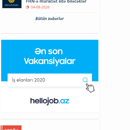
FHN-ə müraciət edə biləcəklər
04-08-2026
Bütün xəbərlər