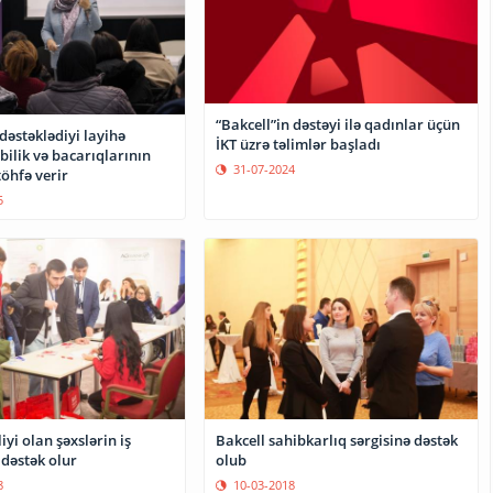
“Bakcell”in dəstəyi ilə qadınlar üçün
 dəstəklədiyi layihə
İKT üzrə təlimlər başladı
bilik və bacarıqlarının
31-07-2024
töhfə verir
5
liyi olan şəxslərin iş
Bakcell sahibkarlıq sərgisinə dəstək
dəstək olur
olub
8
10-03-2018