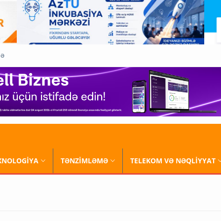
QƏ
XNOLOGİYA
TƏNZİMLƏMƏ
TELEKOM VƏ NƏQLİYYAT