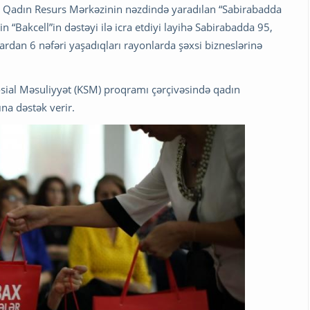
d Qadın Resurs Mərkəzinin nəzdində yaradılan “Sabirabadda
in “Bakcell”in dəstəyi ilə icra etdiyi layihə Sabirabadda 95,
ardan 6 nəfəri yaşadıqları rayonlarda şəxsi bizneslərinə
osial Məsuliyyət (KSM) proqramı çərçivəsində qadın
na dəstək verir.