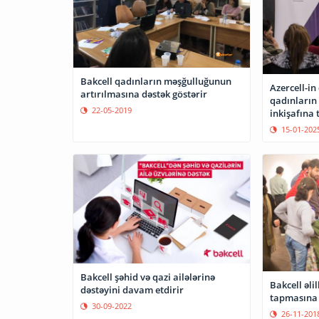
Bakcell qadınların məşğulluğunun
Azercell-in
artırılmasına dəstək göstərir
qadınların 
22-05-2019
inkişafına 
15-01-202
Bakcell şəhid və qazi ailələrinə
Bakcell əlil
dəstəyini davam etdirir
tapmasına 
30-09-2022
26-11-201