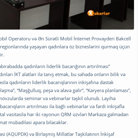
bil Operatoru və Ən Sürətli Mobil İnternet Provayderi Bakcell
hə regionlarında yaşayan qadınlara öz bizneslərini qurmaq üçün
ir.
birabadda qadınların liderlik bacarığının artırılması”
nları İKT alətləri ilə tanış etmək, bu sahədə onların bilik və
silə qadınların liderlik bacarıqlarının inkişafına dəstək
şmə”, “Məşğulluq, peşə və əlavə gəlir”, “Karyera planlaması”,
 mövzularda seminar və vebinarlar təşkil olunub. Layihə
arıqların artırılması ilə bağlı vebinarlar və fərdi inkişafla
ortal vasitəsilə hər iki rayonun QRM üzvləri Mərkəzə gəlmədən
at mübadiləsi apara biləcəklər.
i (AQUPDK) və Birləşmiş Millətlər Təşkilatının İnkişaf