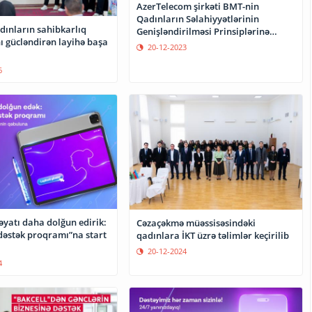
AzerTelecom şirkəti BMT-nin
Qadınların Səlahiyyətlərinin
ınların sahibkarlıq
Genişləndirilməsi Prinsiplərinə
ı gücləndirən layihə başa
qoşulub
20-12-2023
6
əyatı daha dolğun edirik:
Cəzaçəkmə müəssisəsindəki
dəstək proqramı”na start
qadınlara İKT üzrə təlimlər keçirilib
20-12-2024
4