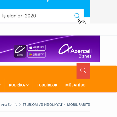
RUBRİKA
TƏDBİRLƏR
MÜSAHİBƏ
Ana Səhifə
TELEKOM VƏ NƏQLİYYAT
MOBİL RABİTƏ