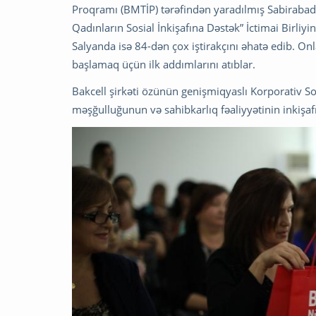
Proqramı (BMTİP) tərəfindən yaradılmış Sabiraba
Qadınların Sosial İnkişafına Dəstək” İctimai Birliyin
Salyanda isə 84-dən çox iştirakçını əhatə edib. Onl
başlamaq üçün ilk addımlarını atıblar.
Bakcell şirkəti özünün genişmiqyaslı Korporativ S
məşğulluğunun və sahibkarlıq fəaliyyətinin inkişafı