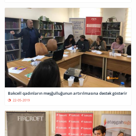
Bakcell qadınların məşğulluğunun artırılmasına dəstək göstərir
22-05-2019