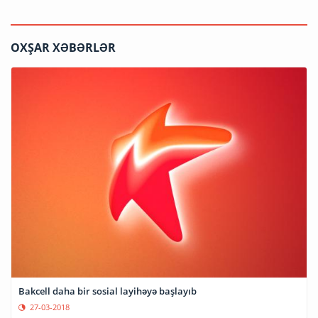
OXŞAR XƏBƏRLƏR
Bakcell daha bir sosial layihəyə başlayıb
27-03-2018