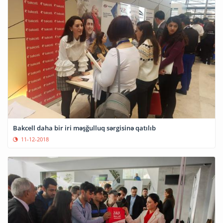
Bakcell daha bir iri məşğulluq sərgisinə qatılıb
11-12-2018