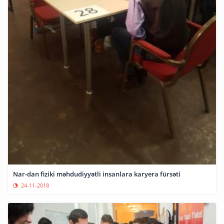
Nar-dan fiziki məhdudiyyətli insanlara karyera fürsəti
24-11-2018