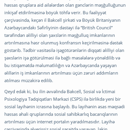
həssas qruplara aid ailələrdən olan gənclərin məşğulluğunun
inkişaf etdirilməsinə böyük töhfə verir. Bu fəaliyyət
çərçivəsində, keçən il Bakcell şirkəti və Böyük Britaniyanın
Azərbaycandakı Səfirliyinin dəstəyi ilə “British Council”
tərəfindən əlilliyi olan şəxslərin məşğulluq imkanlarının
artırılmasına həsr olunmuş konfransın keçirilməsinə dəstək
göstərib. Tədbir vasitəsilə işəgötürənlərin diqqəti əlilliyi olan
şəxslərin işə götürülməsi ilə bağlı məsələlərə yönəldilib və
bu istiqamətdə məlumatlılığın və Azərbaycanda yaşayan
əlillərin iş imkanlarının artırılması üçün zəruri addımların
atılması müzakirə edilib.
Qeyd edək ki, bu ilin əvvəlində Bakcell, Sosial və İctimai
Psixologiya Tədqiqatları Mərkəzi (CSPS) ilə birlikdə yeni bir
sosial layihənin icrasına başlayıb. Bu layihənin əsas məqsədi
həssas əhali qruplarında sosial sahibkarlıq bacarıqlarının
artırılması üçün internet portalın yaradılmasıdır. Layihə
çərçivəsində əlverişsiz sosial şəraitdə yaşayan, lakin