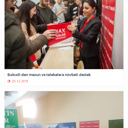
Bakcell-dən məzun və tələbələrə növbəti dəstək
25-12-2018