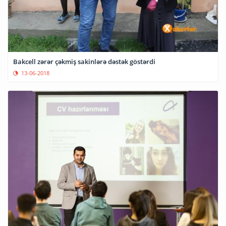
Bakcell zərər çəkmiş sakinlərə dəstək göstərdi
13-06-2018