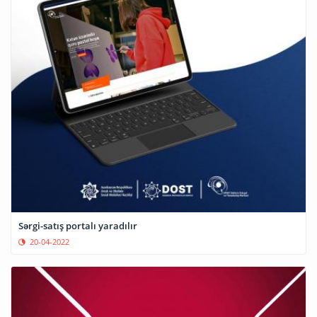
Sərgi-satış portalı yaradılır
20-04-2022