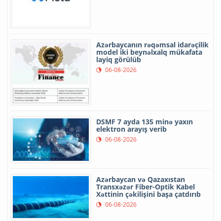
Azərbaycanın rəqəmsal idarəçilik
model iki beynəlxalq mükafata
layiq görülüb
06-08-2026
DSMF 7 ayda 135 minə yaxın
elektron arayış verib
06-08-2026
Azərbaycan və Qazaxıstan
Transxəzər Fiber-Optik Kabel
Xəttinin çəkilişini başa çatdırıb
06-08-2026