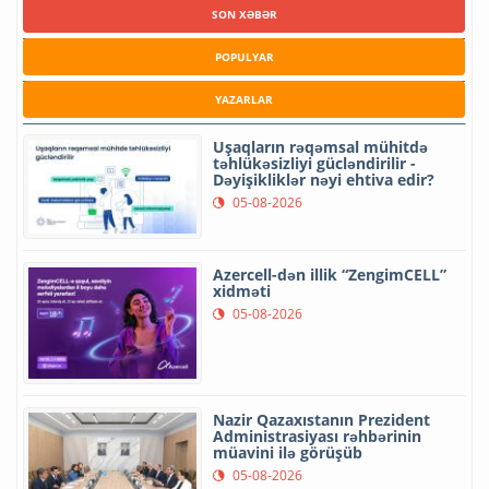
SON XƏBƏR
POPULYAR
YAZARLAR
Uşaqların rəqəmsal mühitdə
təhlükəsizliyi gücləndirilir -
Dəyişikliklər nəyi ehtiva edir?
05-08-2026
Azercell-dən illik “ZengimCELL”
xidməti
05-08-2026
Nazir Qazaxıstanın Prezident
Administrasiyası rəhbərinin
müavini ilə görüşüb
05-08-2026