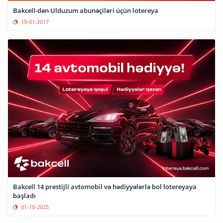
Bakcell-dən Ulduzum abunəçiləri üçün lotereya
19-01-2017
Bakcell 14 prestijli avtomobil və hədiyyələrlə bol lotereyaya
başladı
01-10-2025