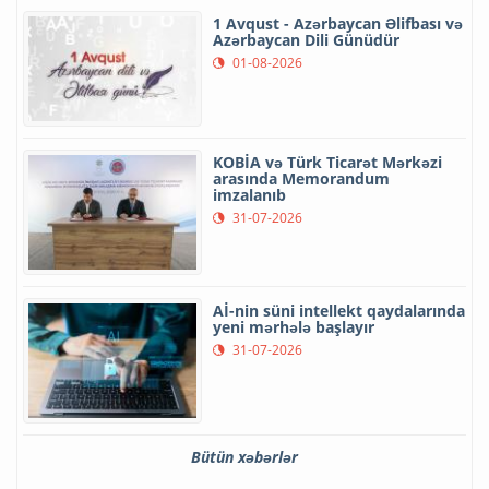
1 Avqust - Azərbaycan Əlifbası və
Azərbaycan Dili Günüdür
01-08-2026
KOBİA və Türk Ticarət Mərkəzi
arasında Memorandum
imzalanıb
31-07-2026
Aİ-nin süni intellekt qaydalarında
yeni mərhələ başlayır
31-07-2026
Bütün xəbərlər