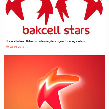
Bakcell-dən Ulduzum abunəçiləri üçün lotereya elanı
26-03-2015