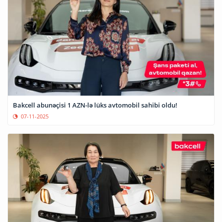
Bakcell abunəçisi 1 AZN-lə lüks avtomobil sahibi oldu!
07-11-2025