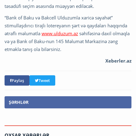
təsadüfi seçim əsasında müəyyən ediləcək.
“Bank of Baku və Bakcell Ulduzumla xaricə səyahət”
stimullaşdırıcı tirajlı lotereyanın şərt və qaydaları haqqında
ətraflı məlumatla
www.ulduzum.az
səhifəsinə daxil olmaqla
və ya Bank of Baku-nun 145 Məlumat Mərkəzinə zəng
etməklə tanış ola bilərsiniz.
Xeberler.az
Paylaş
Tweet
ŞƏRHLƏR
OXŞAR XƏBƏRLƏR