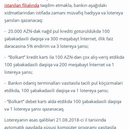
istənilən filialında
təqdim etməklə, bankın aşağıdakı
xidmətlərindən istifadə zamanı müvafiq hədiyyə və lotereya
şansları qazanacaq:
- 20.000 AZN-dək nağd pul krediti götürüldükdə 100
şəbəkədaxili dəqiqə və 300 meqabayt İnternet, illik faiz
dərəcəsinə 5% endirim və 3 lotereya şansı;
- “Bolkart” kredit kartı ilə 100 AZN-dən çox alış-veriş etdikdə
100 şəbəkədaxili dəqiqə və 200 meqabayt İnternet və 1
lotereya şansı;
- Bankın ödəniş terminalları vasitəsilə təcili pul köçürmələri
etdikdə, 100 şəbəkədaxili dəqiqə və 1 lotereya şansı;
- “Bolkart” debet kartı əldə etdikdə 100 şəbəkədaxili dəqiqə
və 1 lotereya şansı qazanacaq.
Lotereyanın əsas qalibləri 21.08.2018-ci il tarixində
avtomatik qaydada xüsusi kompüter proqramı vasitəsilə