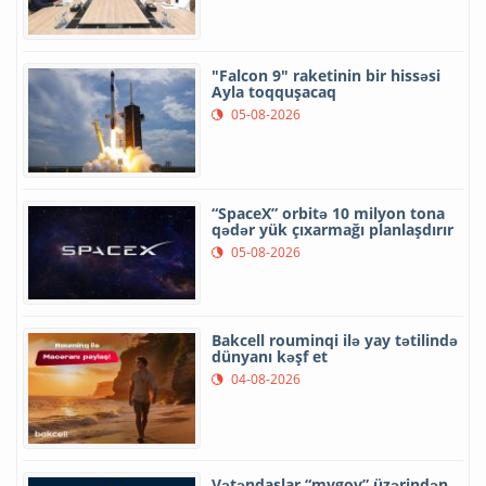
"Falcon 9" raketinin bir hissəsi
Ayla toqquşacaq
05-08-2026
“SpaceX” orbitə 10 milyon tona
qədər yük çıxarmağı planlaşdırır
05-08-2026
Bakcell rouminqi ilə yay tətilində
dünyanı kəşf et
04-08-2026
Vətəndaşlar “mygov” üzərindən