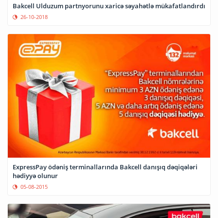
Bakcell Ulduzum partnyorunu xaricə səyahətlə mükafatlandırdı
26-10-2018
ExpressPay ödəniş terminallarında Bakcell danışıq dəqiqələri
hədiyyə olunur
05-08-2015