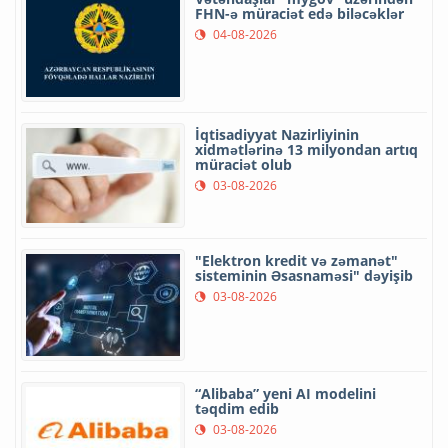
FHN-ə müraciət edə biləcəklər
04-08-2026
İqtisadiyyat Nazirliyinin
xidmətlərinə 13 milyondan artıq
müraciət olub
03-08-2026
"Elektron kredit və zəmanət"
sisteminin Əsasnaməsi" dəyişib
03-08-2026
“Alibaba” yeni AI modelini
təqdim edib
03-08-2026