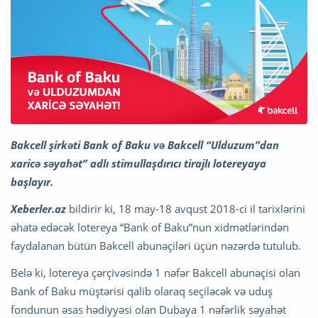
Bakcell şirkəti Bank of Baku və Bakcell “Ulduzum”dan
xaricə səyahət” adlı stimullaşdırıcı tirajlı lotereyaya
başlayır.
Xeberler.az
bildirir ki, 18 may-18 avqust 2018-ci il tarixlərini
əhatə edəcək lotereya “Bank of Baku”nun xidmətlərindən
faydalanan bütün Bakcell abunəçiləri üçün nəzərdə tutulub.
Belə ki, lotereya çərçivəsində 1 nəfər Bakcell abunəçisi olan
Bank of Baku müştərisi qalib olaraq seçiləcək və uduş
fondunun əsas hədiyyəsi olan Dubaya 1 nəfərlik səyahət