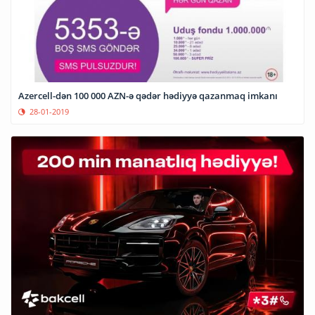
Azercell-dən 100 000 AZN-ə qədər hədiyyə qazanmaq imkanı
28-01-2019