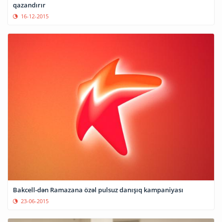
qazandırır
16-12-2015
Bakcell-dən Ramazana özəl pulsuz danışıq kampaniyası
23-06-2015