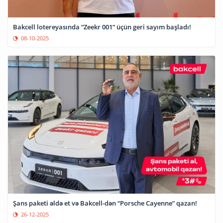
Bakcell lotereyasında “Zeekr 001” üçün geri sayım başladı!
08-10-2025
Şans paketi əldə et və Bakcell-dən “Porsche Cayenne” qazan!
26-12-2025