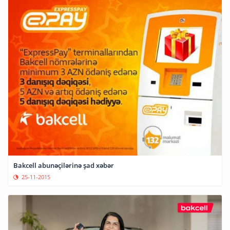
Bakcell abunəçilərinə şad xəbər
25-11-2015