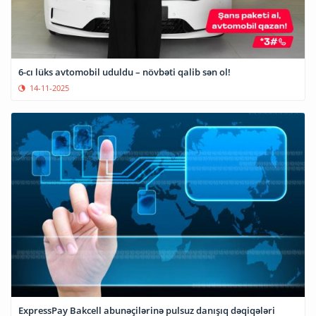
6-cı lüks avtomobil uduldu – növbəti qalib sən ol!
14-11-2025
ExpressPay Bakcell abunəçilərinə pulsuz danışıq dəqiqələri