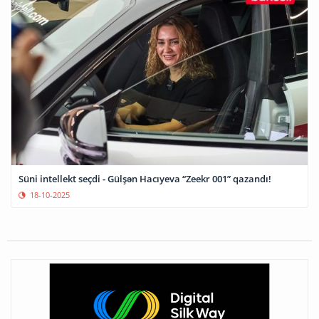
Süni intellekt seçdi - Gülşən Hacıyeva “Zeekr 001” qazandı!
18-10-2025