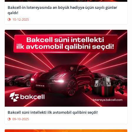
Bakcell-in lotereyasında ən böyük hədiyyə üçün sayılı günlər
qaldı!
10-12-2025
Bakcell süni intellekti ilk avtomobil qalibini seçdi!
09-10-2025