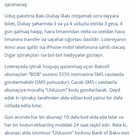
qazanacaq.
Uduş paketinə Bakı-Dubay-Bakı istiqaməti üzrə təyyarə
bileti, Dubay şəhərində 3 və ya 4 ulduzlu oteldə 3 gecə, 4
gün qalmaq haqqı, hava limanından otelə və oteldən hava
limanına transfer və səyahət sığortası daxildir. Lotereyanın
ikinci əsas qalibi isə iPhone mobil telefonuna sahib olacaq.
Digər iştirakçıları isə bol-bol hədiyyələr gözləyir.
Lotereyada iştirak hüququ qazanmaq üçün Bakcell
abunəçiləri “BOB” sözünü 5555 nömrəsinə SMS vasitəsilə
göndərməlidir (SMS pulsuzdur). Cavab SMS-i vasitəsilə
abunəçiyə müvafiq “Ulduzum” kodu göndəriləcək. Qeyd
edək ki iştirakçı tərəfindən əldə edilən kod yalnız bir dəfə
istifadə edilə bilər.
Gün ərzində hər bir abunəçi 10 dəfə kod əldə edə bilər və
hər bir kodun etibarlılıq müddəti 24 saat təşkil edir. Belə ki,
abunəçi əldə olunmuş “Ulduzum” kodunu Bank of Baku-nun