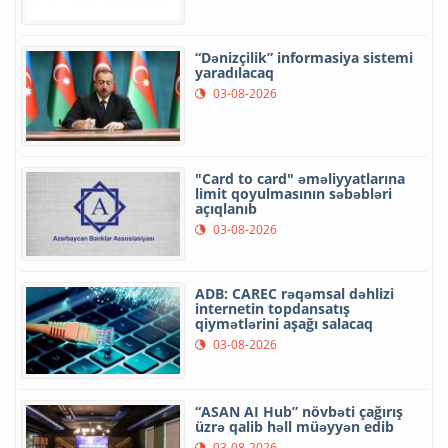
“Dənizçilik” informasiya sistemi
yaradılacaq
03-08-2026
"Card to card" əməliyyatlarına
limit qoyulmasının səbəbləri
açıqlanıb
03-08-2026
ADB: CAREC rəqəmsal dəhlizi
internetin topdansatış
qiymətlərini aşağı salacaq
03-08-2026
“ASAN AI Hub” növbəti çağırış
üzrə qalib həll müəyyən edib
03-08-2026