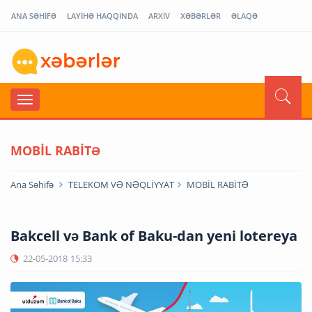
ANA SƏHİFƏ
LAYİHƏ HAQQINDA
ARXİV
XƏBƏRLƏR
ƏLAQƏ
MOBİL RABİTƏ
Ana Səhifə
TELEKOM VƏ NƏQLİYYAT
MOBİL RABİTƏ
Bakcell və Bank of Baku-dan yeni lotereya
22-05-2018
15:33