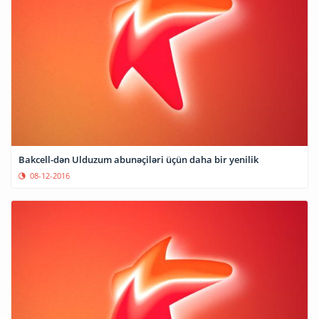
Bakcell-dən Ulduzum abunəçiləri üçün daha bir yenilik
08-12-2016