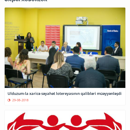
Ulduzum-la xaricə səyahət lotereyasının qalibləri müəyyənləşdi
29-08-2018