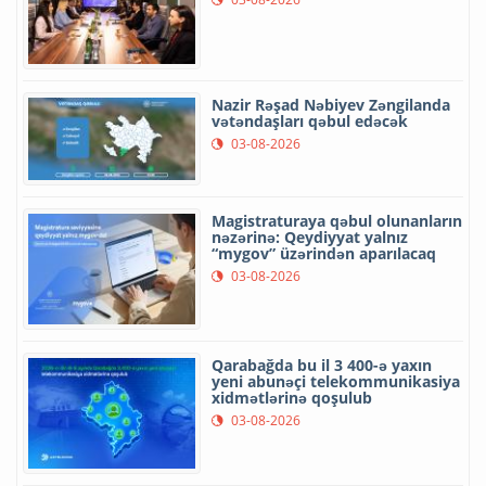
Nazir Rəşad Nəbiyev Zəngilanda
vətəndaşları qəbul edəcək
03-08-2026
Magistraturaya qəbul olunanların
nəzərinə: Qeydiyyat yalnız
“mygov” üzərindən aparılacaq
03-08-2026
Qarabağda bu il 3 400-ə yaxın
yeni abunəçi telekommunikasiya
xidmətlərinə qoşulub
03-08-2026