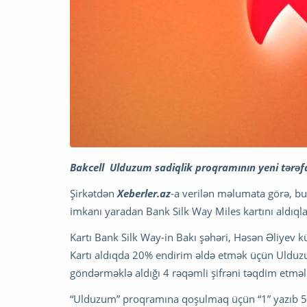
Bakcell Ulduzum sadiqlik proqramının yeni tərəf
Şirkətdən
Xeberler.az
-a verilən məlumata görə, b
imkanı yaradan Bank Silk Way Miles kartını aldıql
Kartı Bank Silk Way-in Bakı şəhəri, Həsən Əliyev 
Kartı aldıqda 20% endirim əldə etmək üçün Uldu
göndərməklə aldığı 4 rəqəmli şifrəni təqdim etməli
“Ulduzum” proqramına qoşulmaq üçün “1” yazıb 5