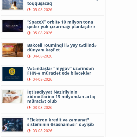
toqquşacaq
05-08-2026
“SpaceX” orbitə 10 milyon tona
qədər yük çıxarmağı planlaşdırır
05-08-2026
Bakcell rouminqi ilə yay tətilində
dünyanı kəşf et
04-08-2026
Vətəndaşlar “mygov” üzərindən
FHN-ə müraciət edə biləcəklər
04-08-2026
İqtisadiyyat Nazirliyinin
xidmətlərinə 13 milyondan artıq
müraciət olub
03-08-2026
"Elektron kredit və zəmanət"
sisteminin Əsasnaməsi" dəyişib
03-08-2026