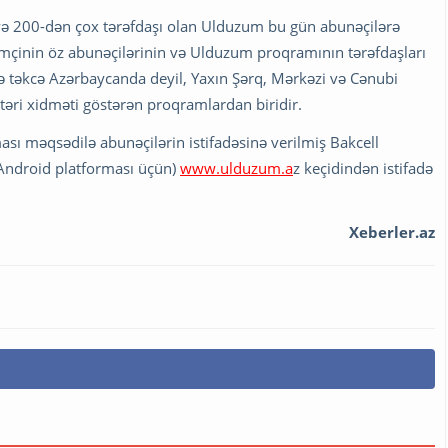
və 200-dən çox tərəfdaşı olan Ulduzum bu gün abunəçilərə
həmçinin öz abunəçilərinin və Ulduzum proqramının tərəfdaşları
klə təkcə Azərbaycanda deyil, Yaxın Şərq, Mərkəzi və Cənubi
təri xidməti göstərən proqramlardan biridir.
ı məqsədilə abunəçilərin istifadəsinə verilmiş Bakcell
Android platforması üçün)
www.ulduzum.a
z keçidindən istifadə
Xeberler.az