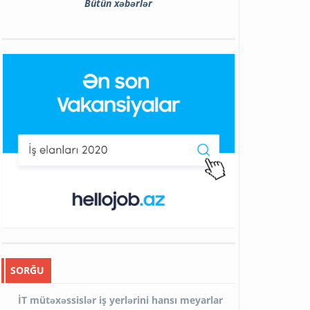
Bütün xəbərlər
SORĞU
İT mütəxəssislər iş yerlərini hansı meyarlar