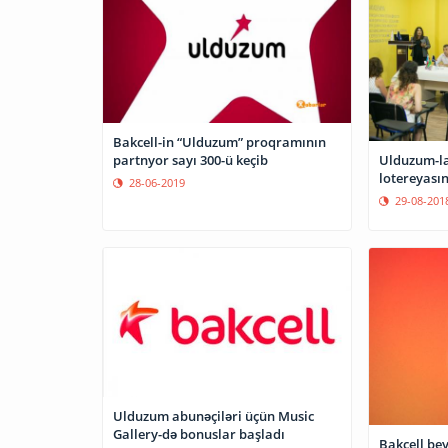
Bakcell-in “Ulduzum” proqramının
partnyor sayı 300-ü keçib
Ulduzum-la
lotereyasın
28-06-2019
29-08-201
Ulduzum abunəçiləri üçün Music
Gallery-də bonuslar başladı
Bakcell be