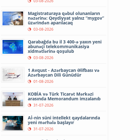
03-08-2026
Magistraturaya qəbul olunanların
nəzərinə: Qeydiyyat yalnız “mygov”
üzərindən aparılacaq
03-08-2026
Qarabağda bu il 3 400-ə yaxın yeni
abunəçi telekommunikasiya
xidmətlərinə qoşulub
03-08-2026
1 Avqust - Azərbaycan Əlifbası və
Azərbaycan Dili Günüdür
01-08-2026
KOBİA və Türk Ticarət Mərkəzi
arasında Memorandum imzalanıb
31-07-2026
Aİ-nin süni intellekt qaydalarında
yeni mərhələ başlayır
31-07-2026