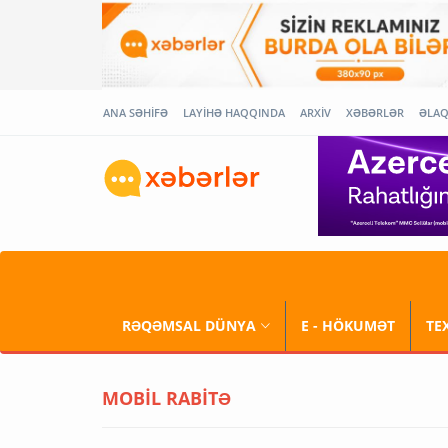
ANA SƏHİFƏ
LAYİHƏ HAQQINDA
ARXİV
XƏBƏRLƏR
ƏLA
RƏQƏMSAL DÜNYA
E - HÖKUMƏT
TE
MOBİL RABİTƏ