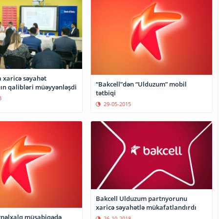
 xaricə səyahət
“Bakcell”dən “Ulduzum” mobil
ın qalibləri müəyyənləşdi
tətbiqi
8
29-05-2015
Bakcell Ulduzum partnyorunu
xaricə səyahətlə mükafatlandırdı
ynəlxalq müsabiqədə
26-10-2018