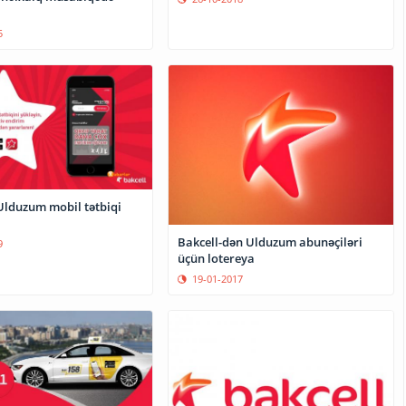
5
 Ulduzum mobil tətbiqi
Bakcell-dən Ulduzum abunəçiləri
9
üçün lotereya
19-01-2017