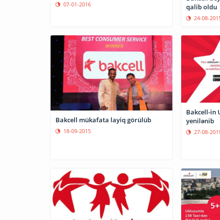
07-01-2016
qalib oldu
24-08-201
Bakcell-in
Bakcell mükafata layiq görülüb
yenilənib
18-09-2015
27-08-201