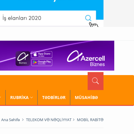
RUBRİKA
TƏDBİRLƏR
MÜSAHİBƏ
Ana Səhifə
TELEKOM VƏ NƏQLİYYAT
MOBİL RABİTƏ