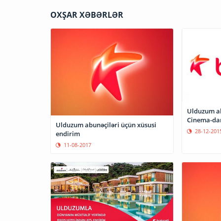
OXŞAR XƏBƏRLƏR
Ulduzum ab
Cinema-dan
Ulduzum abunəçiləri üçün xüsusi
28-12-201
endirim
11-08-2017