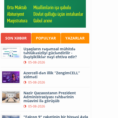
SON XƏBƏR
POPULYAR
YAZARLAR
Uşaqların rəqəmsal mühitdə
təhlükəsizliyi gücləndirilir -
Dəyişikliklər nəyi ehtiva edir?
05-08-2026
Azercell-dən illik “ZengimCELL”
xidməti
05-08-2026
Nazir Qazaxıstanın Prezident
Administrasiyası rəhbərinin
müavini ilə görüşüb
05-08-2026
"Falcon 9" raketinin bir hissəsi Ayla