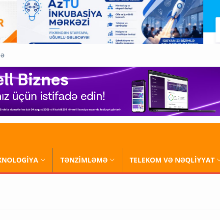
QƏ
XNOLOGİYA
TƏNZİMLƏMƏ
TELEKOM VƏ NƏQLİYYAT