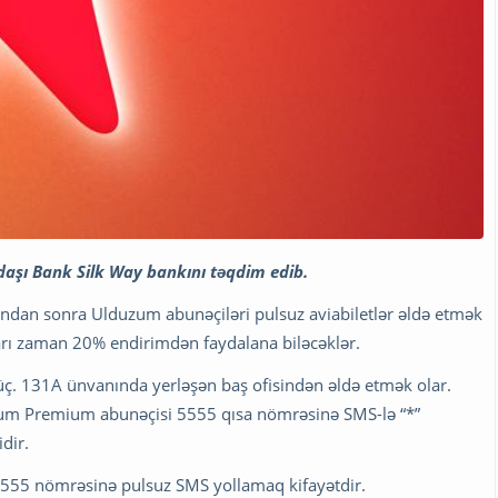
daşı Bank Silk Way bankını təqdim edib.
undan sonra Ulduzum abunəçiləri pulsuz aviabiletlər əldə etmək
arı zaman 20% endirimdən faydalana biləcəklər.
küç. 131A ünvanında yerləşən baş ofisindən əldə etmək olar.
zum Premium abunəçisi 5555 qısa nömrəsinə SMS-lə “*”
dir.
555 nömrəsinə pulsuz SMS yollamaq kifayətdir.