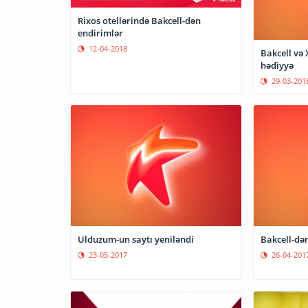
Rixos otellərində Bakcell-dən
endirimlər
12-04-2018
Bakcell və
hədiyyə
29-03-201
Ulduzum-un saytı yeniləndi
Bakcell-dən
23-05-2017
26-04-201