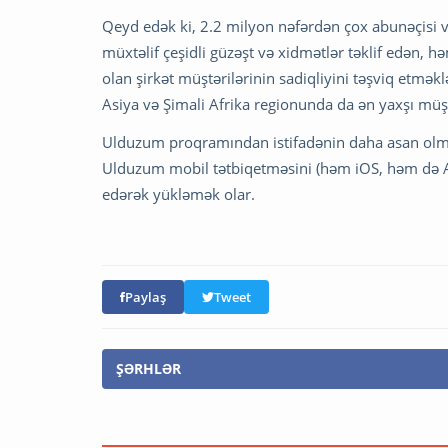
Qeyd edək ki, 2.2 milyon nəfərdən çox abunəçisi 
müxtəlif çeşidli güzəşt və xidmətlər təklif edən, 
olan şirkət müştərilərinin sadiqliyini təşviq etmə
Asiya və Şimali Afrika regionunda da ən yaxşı müş
Ulduzum proqramından istifadənin daha asan olmas
Ulduzum mobil tətbiqetməsini (həm iOS, həm də 
edərək yükləmək olar.
Paylaş
Tweet
ŞƏRHLƏR