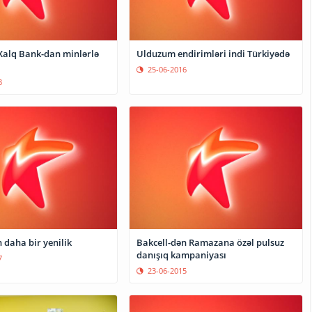
 Xalq Bank-dan minlərlə
Ulduzum endirimləri indi Türkiyədə
25-06-2016
8
 daha bir yenilik
Bakcell-dən Ramazana özəl pulsuz
danışıq kampaniyası
7
23-06-2015