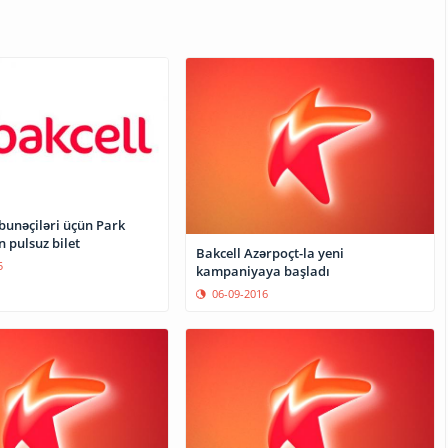
unəçiləri üçün Park
 pulsuz bilet
Bakcell Azərpoçt-la yeni
5
kampaniyaya başladı
06-09-2016