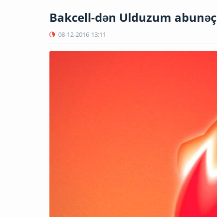
Bakcell-dən Ulduzum abunəçil
08-12-2016
13:11