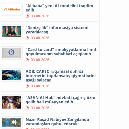
“Alibaba” yeni AI modelini təqdim
edib
03-08-2026
“Dənizçilik” informasiya sistemi
yaradılacaq
03-08-2026
"Card to card" əməliyyatlarına limit
qoyulmasının səbəbləri açıqlanıb
03-08-2026
ADB: CAREC rəqəmsal dəhlizi
internetin topdansatış qiymətlərini
aşağı salacaq
03-08-2026
“ASAN AI Hub” növbəti çağırış üzrə
qalib həll müəyyən edib
03-08-2026
Nazir Rəşad Nəbiyev Zəngilanda
vətəndaşları qəbul edəcək