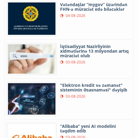
Vətəndaşlar “mygov” üzərindən
FHN-ə müraciət edə biləcəklər
04-08-2026
İqtisadiyyat Nazirliyinin
xidmətlərinə 13 milyondan artıq
müraciət olub
03-08-2026
"Elektron kredit və zəmanət"
sisteminin Əsasnaməsi" dəyişib
03-08-2026
“Alibaba” yeni AI modelini
təqdim edib
03-08-2026