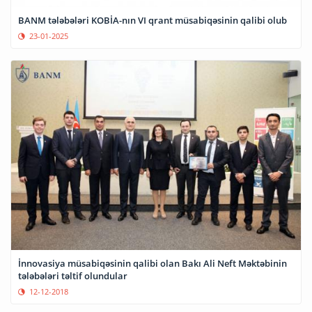
BANM tələbələri KOBİA-nın VI qrant müsabiqəsinin qalibi olub
23-01-2025
İnnovasiya müsabiqəsinin qalibi olan Bakı Ali Neft Məktəbinin
tələbələri təltif olundular
12-12-2018