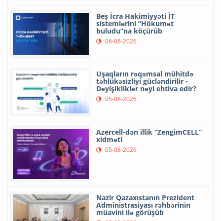
Beş İcra Hakimiyyəti İT
sistemlərini “Hökumət
buludu”na köçürüb
06-08-2026
Uşaqların rəqəmsal mühitdə
təhlükəsizliyi gücləndirilir -
Dəyişikliklər nəyi ehtiva edir?
05-08-2026
Azercell-dən illik “ZengimCELL”
xidməti
05-08-2026
Nazir Qazaxıstanın Prezident
Administrasiyası rəhbərinin
müavini ilə görüşüb