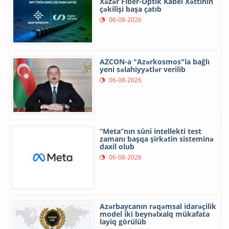
Xəzər Fiber-Optik Kabel Xəttinin
çəkilişi başa çatıb
06-08-2026
AZCON-a "Azərkosmos"la bağlı
yeni səlahiyyətlər verilib
06-08-2026
“Meta”nın süni intellekti test
zamanı başqa şirkətin sisteminə
daxil olub
06-08-2026
Azərbaycanın rəqəmsal idarəçilik
model iki beynəlxalq mükafata
layiq görülüb