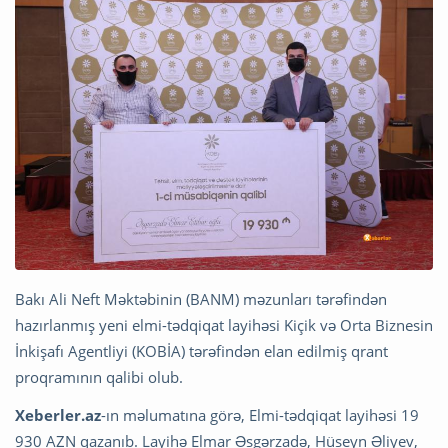
Bakı Ali Neft Məktəbinin (BANM) məzunları tərəfindən
hazırlanmış yeni elmi-tədqiqat layihəsi Kiçik və Orta Biznesin
İnkişafı Agentliyi (KOBİA) tərəfindən elan edilmiş qrant
proqramının qalibi olub.
Xeberler.az
-ın məlumatına görə, Elmi-tədqiqat layihəsi 19
930 AZN qazanıb. Layihə Elmar Əsgərzadə, Hüseyn Əliyev,