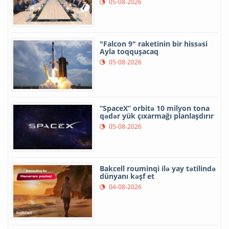
05-08-2026
"Falcon 9" raketinin bir hissəsi
Ayla toqquşacaq
05-08-2026
“SpaceX” orbitə 10 milyon tona
qədər yük çıxarmağı planlaşdırır
05-08-2026
Bakcell rouminqi ilə yay tətilində
dünyanı kəşf et
04-08-2026