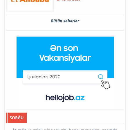
Bütün xəbərlər
SORĞU