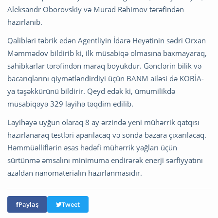
Aleksandr Oborovskiy və Murad Rəhimov tərəfindən
hazırlanıb.
Qalibləri təbrik edən Agentliyin İdarə Heyətinin sədri Orxan
Məmmədov bildirib ki, ilk müsabiqə olmasına baxmayaraq,
sahibkarlar tərəfindən maraq böyükdür. Gənclərin bilik və
bacarıqlarını qiymətləndirdiyi üçün BANM ailəsi də KOBİA-
ya təşəkkürünü bildirir. Qeyd edək ki, ümumilikdə
müsabiqəyə 329 layihə təqdim edilib.
Layihəyə uyğun olaraq 8 ay ərzində yeni mühərrik qatqısı
hazırlanaraq testləri aparılacaq və sonda bazara çıxarılacaq.
Həmmüəlliflərin əsas hədəfi mühərrik yağları üçün
sürtünmə əmsalını minimuma endirərək enerji sərfiyyatını
azaldan nanomaterialın hazırlanmasıdır.
Paylaş
Tweet