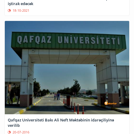
iştirak edəcək
18-10-2021
Qafqaz Universiteti Bakı Ali Neft Məktəbinin idarəçiliyinə
verilib
20-07-2016