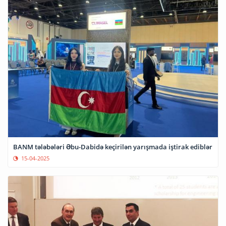
BANM tələbələri Əbu-Dabidə keçirilən yarışmada iştirak ediblər
15-04-2025