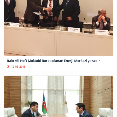
Bakı Ali Neft Məktəbi Bərpaolunan Enerji Mərkəzi yaradır
12-05-2015