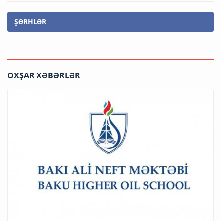
ŞƏRHLƏR
OXŞAR XƏBƏRLƏR