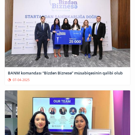
BANM komandası “Bizdən Biznesə” müsabiqəsinin qalibi olub
07-04-2025