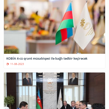
KOBİA 4-cü qrant müsabiqəsi ilə bağlı tədbir keçirəcək
11-08-2023