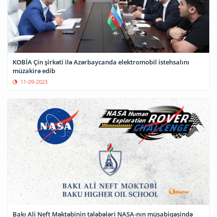
KOBİA Çin şirkəti ilə Azərbaycanda elektromobil istehsalını
müzakirə edib
11-09-2023
Bakı Ali Neft Məktəbinin tələbələri NASA-nın müsabiqəsində