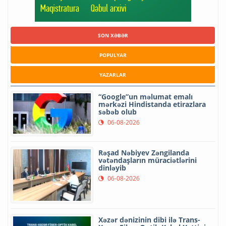
SON XƏBƏR
POPULYAR
YAZARLAR
“Google”un məlumat emalı
mərkəzi Hindistanda etirazlara
səbəb olub
06-08-2026
Rəşad Nəbiyev Zəngilanda
vətəndaşların müraciətlərini
dinləyib
06-08-2026
Xəzər dənizinin dibi ilə Trans-