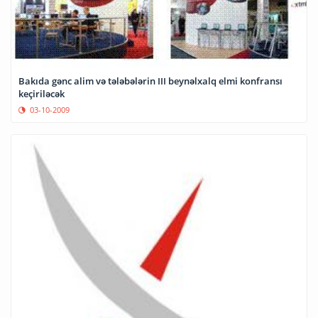
Bakıda gənc alim və tələbələrin III beynəlxalq elmi konfransı
keçiriləcək
03-10-2009