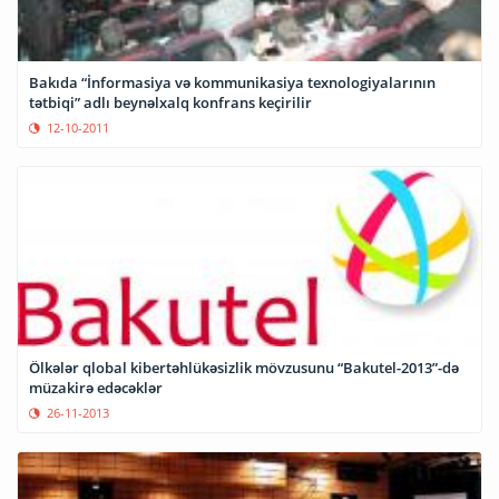
Bakıda “İnformasiya və kommunikasiya texnologiyalarının
tətbiqi” adlı beynəlxalq konfrans keçirilir
12-10-2011
Ölkələr qlobal kibertəhlükəsizlik mövzusunu “Bakutel-2013”-də
müzakirə edəcəklər
26-11-2013