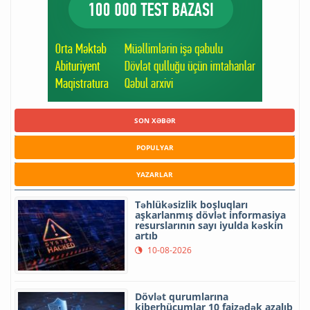
SON XƏBƏR
POPULYAR
YAZARLAR
Təhlükəsizlik boşluqları
aşkarlanmış dövlət informasiya
resurslarının sayı iyulda kəskin
artıb
10-08-2026
Dövlət qurumlarına
kiberhücumlar 10 faizədək azalıb