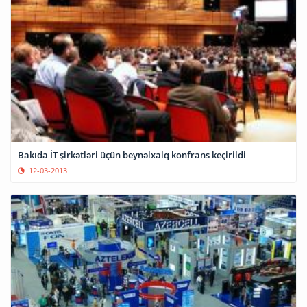
Bakıda İT şirkətləri üçün beynəlxalq konfrans keçirildi
12-03-2013