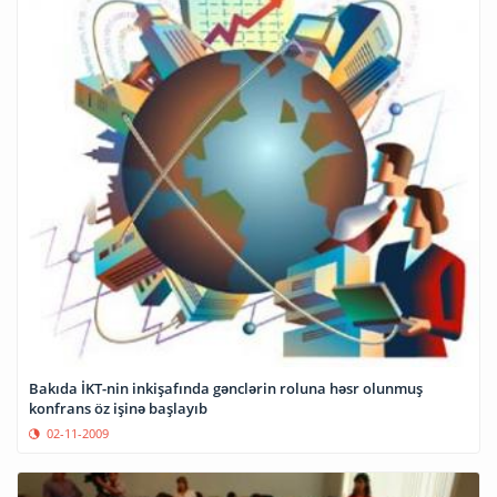
Bakıda İKT-nin inkişafında gənclərin roluna həsr olunmuş
konfrans öz işinə başlayıb
02-11-2009