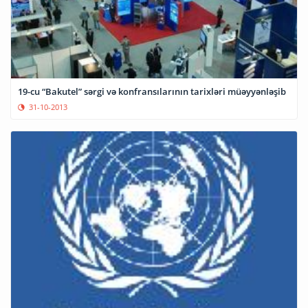
19-cu “Bakutel” sərgi və konfransılarının tarixləri müəyyənləşib
31-10-2013