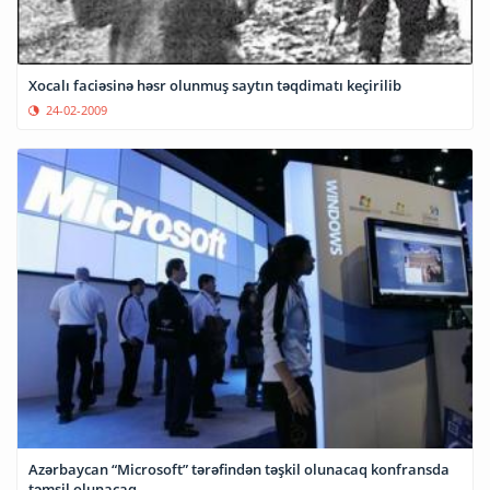
Xocalı faciəsinə həsr olunmuş saytın təqdimatı keçirilib
24-02-2009
Azərbaycan “Microsoft” tərəfindən təşkil olunacaq konfransda
təmsil olunacaq