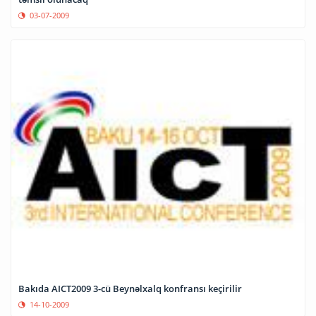
03-07-2009
Bakıda AICT2009 3-cü Beynəlxalq konfransı keçirilir
14-10-2009