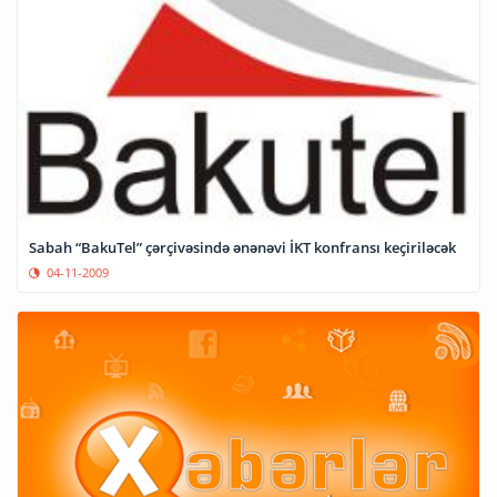
Sabah “BakuTel” çərçivəsində ənənəvi İKT konfransı keçiriləcək
04-11-2009