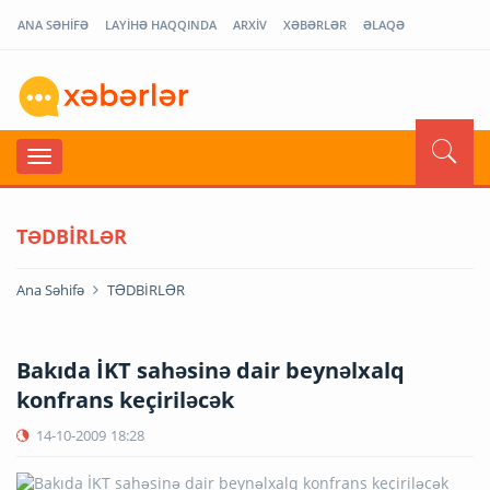
ANA SƏHİFƏ
LAYİHƏ HAQQINDA
ARXİV
XƏBƏRLƏR
ƏLAQƏ
TƏDBİRLƏR
Ana Səhifə
TƏDBİRLƏR
Bakıda İKT sahəsinə dair beynəlxalq
konfrans keçiriləcək
14-10-2009
18:28