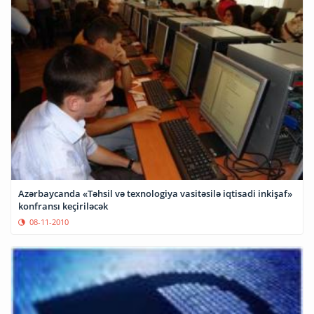
Azərbaycanda «Təhsil və texnologiya vasitəsilə iqtisadi inkişaf»
konfransı keçiriləcək
08-11-2010