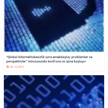
“Qlobal kibertəhlükəsizlik üzrə əməkdaşlıq: problemlər və
perspektivlər” mövzusunda konfrans öz işinə başlayır
02-12-2013