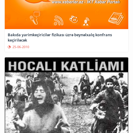
Bakıda yarimkeçiricilər fizikası üzrə beynəlxalq konfrans
keçiriləcək
25-06-2010