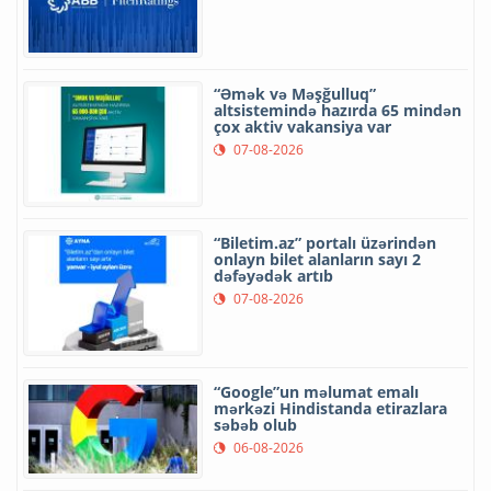
“Əmək və Məşğulluq”
altsistemində hazırda 65 mindən
çox aktiv vakansiya var
07-08-2026
“Biletim.az” portalı üzərindən
onlayn bilet alanların sayı 2
dəfəyədək artıb
07-08-2026
“Google”un məlumat emalı
mərkəzi Hindistanda etirazlara
səbəb olub
06-08-2026