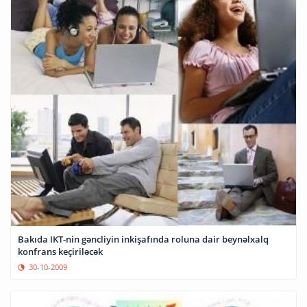
Bakıda IKT-nin gəncliyin inkişafında roluna dair beynəlxalq
konfrans keçiriləcək
30-10-2009