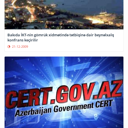
Bakıda İKT-nin gömrük xidmətində tətbiqinə dair beynəlxalq
konfrans keçirilir
21-12-2009