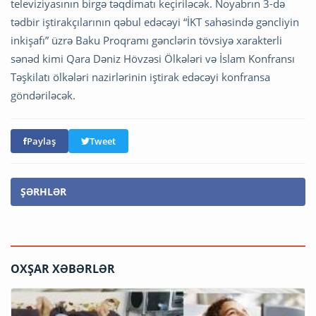
televiziyasının birgə təqdimatı keçiriləcək. Noyabrın 3-də
tədbir iştirakçılarının qəbul edəcəyi “İKT sahəsində gəncliyin
inkişafı” üzrə Baku Proqramı gənclərin tövsiyə xarakterli
sənəd kimi Qara Dəniz Hövzəsi Ölkələri və İslam Konfransı
Təşkilatı ölkələri nazirlərinin iştirak edəcəyi konfransa
göndəriləcək.
Paylaş
Tweet
ŞƏRHLƏR
OXŞAR XƏBƏRLƏR