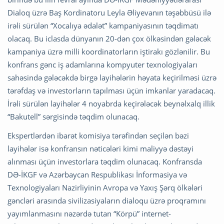
Dialoq üzrə Baş Kordinatoru Leyla Əliyevanın təşəbbüsü ilə
irəli sürülən “Xocalıya ədalət” kampaniyasının təqdimatı
olacaq. Bu iclasda dünyanın 20-dən çox ölkəsindən gələcək
kampaniya üzrə milli koordinatorların iştirakı gözlənilir. Bu
konfrans gənc iş adamlarına kompyuter texnologiyaları
sahəsində gələcəkdə birgə layihələrin həyata keçirilməsi üzrə
tərəfdaş və investorların tapılması üçün imkanlar yaradacaq.
İrəli sürülən layihələr 4 noyabrda keçirələcək beynəlxalq illik
“Bakutell” sərgisində təqdim olunacaq.
Ekspertlərdən ibarət komisiya tərəfindən seçilən bəzi
layihələr isə konfransın nəticələri kimi maliyyə dəstəyi
alınması üçün investorlara təqdim olunacaq. Konfransda
DƏ-İKGF və Azərbaycan Respublikası İnformasiya və
Texnologiyaları Nazirliyinin Avropa və Yaxış Şərq ölkələri
gəncləri arasında sivilizasiyaların dialoqu üzrə proqramını
yayımlanmasını nəzərdə tutan “Körpü” internet-