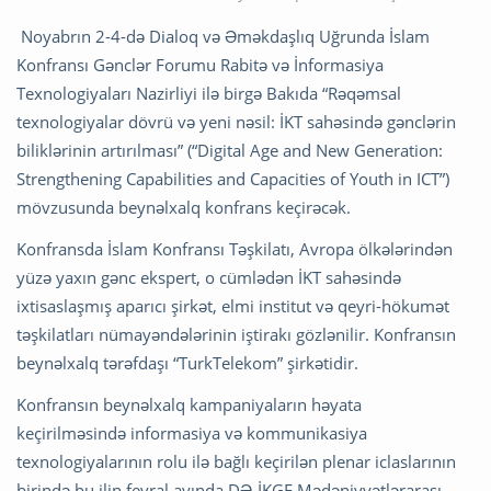
Noyabrın 2-4-də Dialoq və Əməkdaşlıq Uğrunda İslam
Konfransı Gənclər Forumu Rabitə və İnformasiya
Texnologiyaları Nazirliyi ilə birgə Bakıda “Rəqəmsal
texnologiyalar dövrü və yeni nəsil: İKT sahəsində gənclərin
biliklərinin artırılması” (“Digital Age and New Generation:
Strengthening Capabilities and Capacities of Youth in ICT”)
mövzusunda beynəlxalq konfrans keçirəcək.
Konfransda İslam Konfransı Təşkilatı, Avropa ölkələrindən
yüzə yaxın gənc ekspert, o cümlədən İKT sahəsində
ixtisaslaşmış aparıcı şirkət, elmi institut və qeyri-hökumət
təşkilatları nümayəndələrinin iştirakı gözlənilir. Konfransın
beynəlxalq tərəfdaşı “TurkTelekom” şirkətidir.
Konfransın beynəlxalq kampaniyaların həyata
keçirilməsində informasiya və kommunikasiya
texnologiyalarının rolu ilə bağlı keçirilən plenar iclaslarının
birində bu ilin fevral ayında DƏ-İKGF Mədəniyyətlərarası