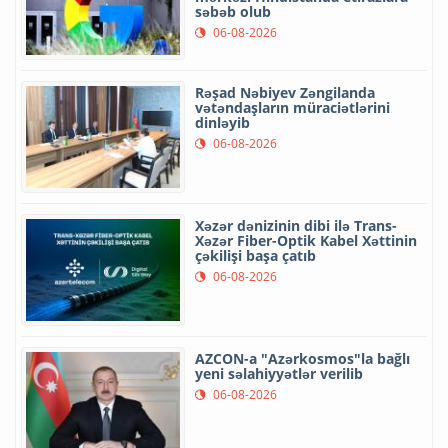
səbəb olub
06-08-2026
Rəşad Nəbiyev Zəngilanda
vətəndaşların müraciətlərini
dinləyib
06-08-2026
Xəzər dənizinin dibi ilə Trans-
Xəzər Fiber-Optik Kabel Xəttinin
çəkilişi başa çatıb
06-08-2026
AZCON-a "Azərkosmos"la bağlı
yeni səlahiyyətlər verilib
06-08-2026