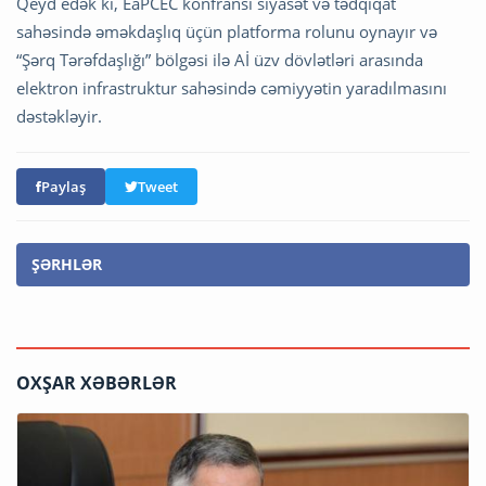
Qeyd edək ki, EaPCEC konfransı siyasət və tədqiqat
sahəsində əməkdaşlıq üçün platforma rolunu oynayır və
“Şərq Tərəfdaşlığı” bölgəsi ilə Aİ üzv dövlətləri arasında
elektron infrastruktur sahəsində cəmiyyətin yaradılmasını
dəstəkləyir.
Paylaş
Tweet
ŞƏRHLƏR
OXŞAR XƏBƏRLƏR