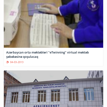
Azərbaycan orta məktəbləri "eTwinning" virtual məktəb
şəbəkəsinə qoşulacaq
04-03-2013