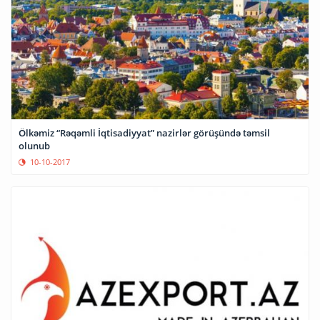
Ölkəmiz “Rəqəmli İqtisadiyyat” nazirlər görüşündə təmsil
olunub
10-10-2017