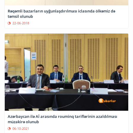
Rəqəmli bazarların uyğunlaşdırılması iclasında ölkəmiz də
təmsil olunub
22-06-2018
Azərbaycan ilə Aİ arasında rouminq tariflərinin azaldılması
müzakirə olunub
06-10-2021