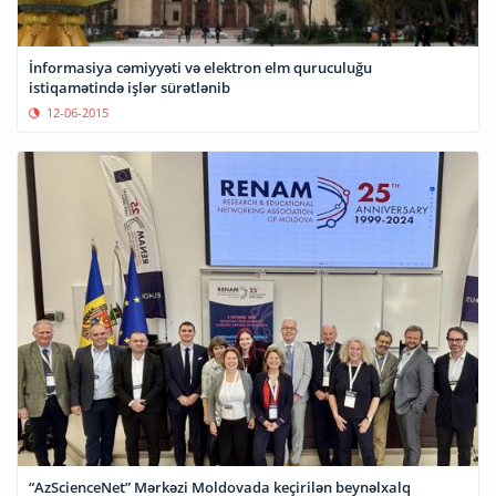
İnformasiya cəmiyyəti və elektron elm quruculuğu
istiqamətində işlər sürətlənib
12-06-2015
“AzScienceNet” Mərkəzi Moldovada keçirilən beynəlxalq