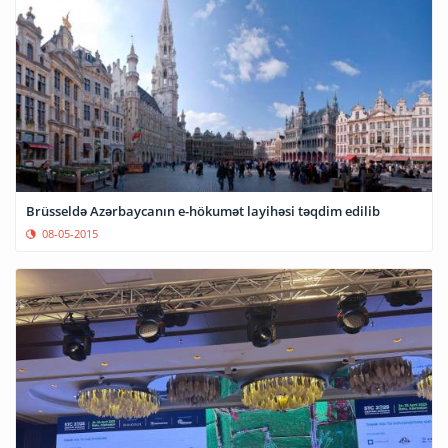
Brüsseldə Azərbaycanın e-hökumət layihəsi təqdim edilib
08-05-2015