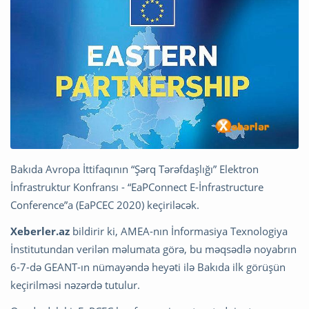
Bakıda Avropa İttifaqının “Şərq Tərəfdaşlığı” Elektron
İnfrastruktur Konfransı - “EaPConnect E-İnfrastructure
Conference”a (EaPCEC 2020) keçiriləcək.
Xeberler.az
bildirir ki, AMEA-nın İnformasiya Texnologiya
İnstitutundan verilən məlumata görə, bu məqsədlə noyabrın
6-7-də GEANT-ın nümayəndə heyəti ilə Bakıda ilk görüşün
keçirilməsi nəzərdə tutulur.