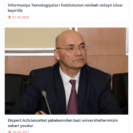
İnformasiya Texnologiyaları İnstitutunun növbəti onlayn iclası
keçirilib
01-05-2020
Ekspert:AzScienceNet şəbəkəsindən bəzi universitetlərimizin
xəbəri yoxdur
28-09-2022