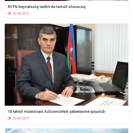
RYTN beynəlxalq tədbirdə təmsil olunacaq
10-06-2015
18 təhsil müəssisəsi AzScienceNet şəbəkəsinə qoşulub
20-09-2019