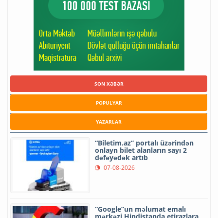
SON XƏBƏR
POPULYAR
YAZARLAR
“Biletim.az” portalı üzərindən
onlayn bilet alanların sayı 2
dəfəyədək artıb
07-08-2026
“Google”un məlumat emalı
mərkəzi Hindistanda etirazlara