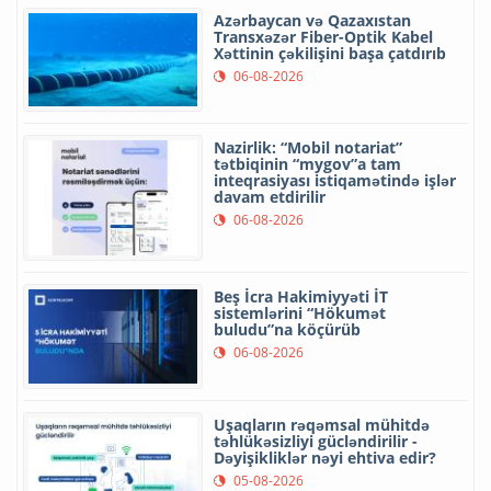
Azərbaycan və Qazaxıstan
Transxəzər Fiber-Optik Kabel
Xəttinin çəkilişini başa çatdırıb
06-08-2026
Nazirlik: “Mobil notariat”
tətbiqinin “mygov”a tam
inteqrasiyası istiqamətində işlər
davam etdirilir
06-08-2026
Beş İcra Hakimiyyəti İT
sistemlərini “Hökumət
buludu”na köçürüb
06-08-2026
Uşaqların rəqəmsal mühitdə
təhlükəsizliyi gücləndirilir -
Dəyişikliklər nəyi ehtiva edir?
05-08-2026