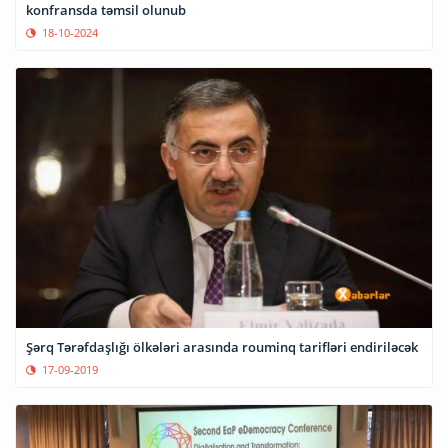
konfransda təmsil olunub
18-10-2024
Şərq Tərəfdaşlığı ölkələri arasında rouminq tarifləri endiriləcək
17-09-2019