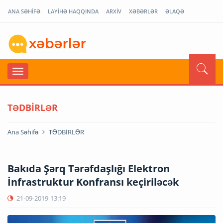
ANA SƏHİFƏ
LAYİHƏ HAQQINDA
ARXİV
XƏBƏRLƏR
ƏLAQƏ
TƏDBİRLƏR
Ana Səhifə
TƏDBİRLƏR
Bakıda Şərq Tərəfdaşlığı Elektron
İnfrastruktur Konfransı keçiriləcək
21-09-2019
13:19