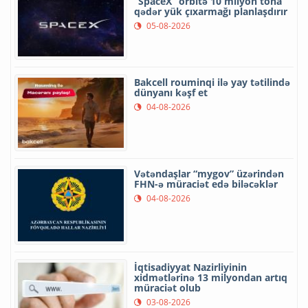
“SpaceX” orbitə 10 milyon tona
qədər yük çıxarmağı planlaşdırır
05-08-2026
Bakcell rouminqi ilə yay tətilində
dünyanı kəşf et
04-08-2026
Vətəndaşlar “mygov” üzərindən
FHN-ə müraciət edə biləcəklər
04-08-2026
İqtisadiyyat Nazirliyinin
xidmətlərinə 13 milyondan artıq
müraciət olub
03-08-2026