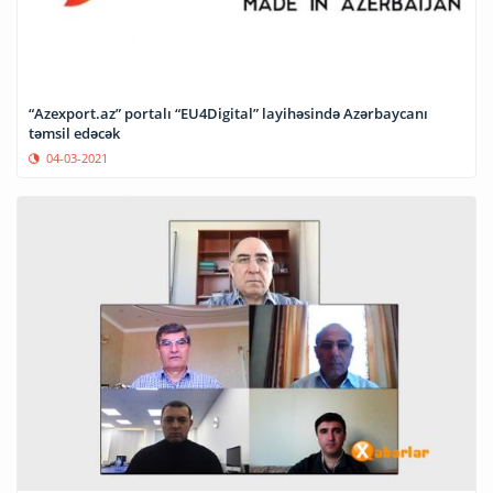
“Azexport.az” portalı “EU4Digital” layihəsində Azərbaycanı
təmsil edəcək
04-03-2021