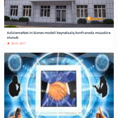
AzScienceNet-in biznes modeli beynəlxalq konfransda müzakirə
olunub
30-01-2017