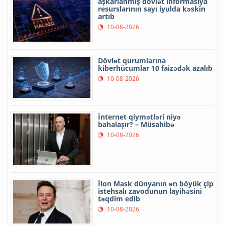
aşkarlanmış dövlət informasiya
resurslarının sayı iyulda kəskin
artıb
10-08-2026
Dövlət qurumlarına
kiberhücumlar 10 faizədək azalıb
10-08-2026
İnternet qiymətləri niyə
bahalaşır? – Müsahibə
10-08-2026
İlon Mask dünyanın ən böyük çip
istehsalı zavodunun layihəsini
təqdim edib
10-08-2026