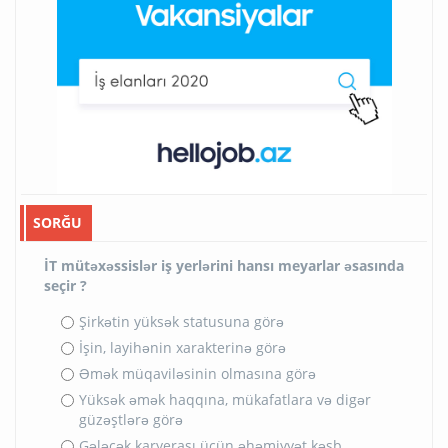
SORĞU
İT mütəxəssislər iş yerlərini hansı meyarlar əsasında
seçir ?
Şirkətin yüksək statusuna görə
İşin, layihənin xarakterinə görə
Əmək müqaviləsinin olmasına görə
Yüksək əmək haqqına, mükafatlara və digər
güzəştlərə görə
Gələcək karyerası üçün əhəmiyyət kəsb