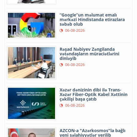
“Google”un məlumat emalı
mərkəzi Hindistanda etirazlara
səbəb olub
06-08-2026
Rəşad Nəbiyev Zəngilanda
vətəndaşların müraciətlərini
dinləyib
06-08-2026
Xəzər dənizinin dibi ilə Trans-
Xəzər Fiber-Optik Kabel Xəttinin
çəkilişi başa çatıb
06-08-2026
AZCON-a "Azərkosmos"la bağlı
yeni səlahiyyətlər verilib