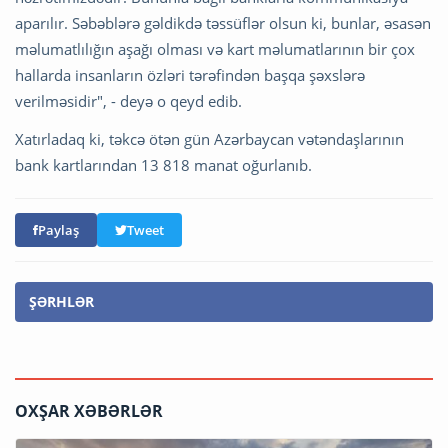
aparılır. Səbəblərə gəldikdə təssüflər olsun ki, bunlar, əsasən
məlumatlılığın aşağı olması və kart məlumatlarının bir çox
hallarda insanların özləri tərəfindən başqa şəxslərə
verilməsidir", - deyə o qeyd edib.
Xatırladaq ki, təkcə ötən gün Azərbaycan vətəndaşlarının
bank kartlarından 13 818 manat oğurlanıb.
Paylaş
Tweet
ŞƏRHLƏR
OXŞAR XƏBƏRLƏR