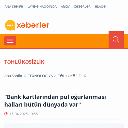
ANA SƏHİFƏ
LAYİHƏ HAQQINDA
ARXİV
XƏBƏRLƏR
ƏLAQƏ
TƏHLÜKƏSİZLİK
Ana Səhifə
TEXNOLOGİYA
TƏHLÜKƏSİZLİK
"Bank kartlarından pul oğurlanması
halları bütün dünyada var"
15-04-2025
13:55