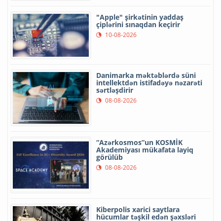
"Apple" şirkətinin yaddaş
çiplərini sınaqdan keçirir
10-08-2026
Danimarka məktəblərdə süni
intellektdən istifadəyə nəzarəti
sərtləşdirir
08-08-2026
“Azərkosmos”un KOSMİK
Akademiyası mükafata layiq
görülüb
08-08-2026
Kiberpolis xarici saytlara
hücumlar təşkil edən şəxsləri