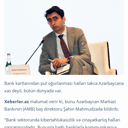
Bank kartlarından pul oğurlanması halları təkcə Azərbaycana
xas deyil, bütün dünyada var.
Xeberler.az
məlumat verir ki, bunu Azərbaycan Mərkəzi
Bankının (AMB) baş direktoru Şahin Mahmudzadə bildirib.
"Bank sektorunda kibertəhlükəsizlik və cinayətkarlıq halları
nəzrətimizdədir. Bununla bağlı banklarla kommunikasiya