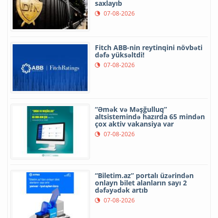
saxlayıb
07-08-2026
Fitch ABB-nin reytinqini növbəti
dəfə yüksəltdi!
07-08-2026
“Əmək və Məşğulluq”
altsistemində hazırda 65 mindən
çox aktiv vakansiya var
07-08-2026
“Biletim.az” portalı üzərindən
onlayn bilet alanların sayı 2
dəfəyədək artıb
07-08-2026