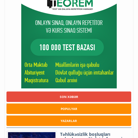
SON XƏBƏR
POPULYAR
YAZARLAR
Təhlükəsizlik boşluqları