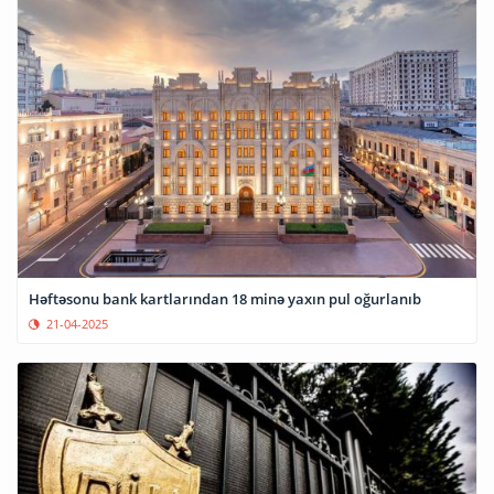
Həftəsonu bank kartlarından 18 minə yaxın pul oğurlanıb
21-04-2025