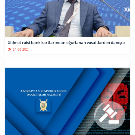
Xidmət rəisi bank kartlarından oğurlanan vəsaitlərdən danışıb
24-06-2024