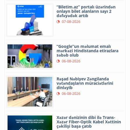
“Biletim.az” portalı üzərindən
onlayn bilet alanların sayı 2
dəfəyədək artıb
07-08-2026
“Google”un məlumat emalı
mərkəzi Hindistanda etirazlara
səbəb olub
06-08-2026
Rəşad Nəbiyev Zəngilanda
vətəndaşların müraciətlərini
dinləyib
06-08-2026
Xəzər dənizinin dibi ilə Trans-
Xəzər Fiber-Optik Kabel Xəttinin
çəkilişi başa çatıb