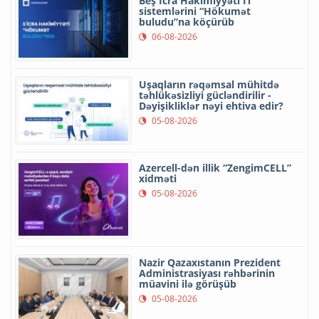
Beş İcra Hakimiyyəti İT
sistemlərini “Hökumət
buludu”na köçürüb
06-08-2026
Uşaqların rəqəmsal mühitdə
təhlükəsizliyi gücləndirilir -
Dəyişikliklər nəyi ehtiva edir?
05-08-2026
Azercell-dən illik “ZengimCELL”
xidməti
05-08-2026
Nazir Qazaxıstanın Prezident
Administrasiyası rəhbərinin
müavini ilə görüşüb
05-08-2026