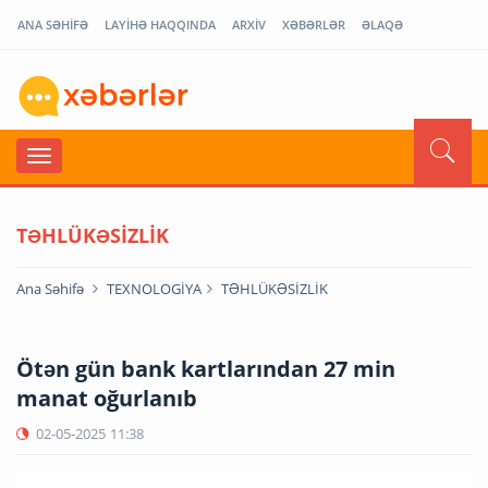
ANA SƏHİFƏ
LAYİHƏ HAQQINDA
ARXİV
XƏBƏRLƏR
ƏLAQƏ
TƏHLÜKƏSİZLİK
Ana Səhifə
TEXNOLOGİYA
TƏHLÜKƏSİZLİK
Ötən gün bank kartlarından 27 min
manat oğurlanıb
02-05-2025
11:38