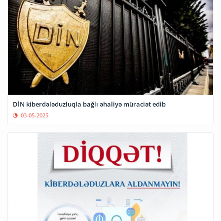
DİN kiberdələduzluqla bağlı əhaliyə müraciət edib
03-05-2025