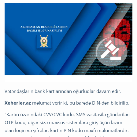
Vətəndaşların bank kartlarından oğurluqlar davam edir.
Xeberler.az
məlumat verir ki, bu barədə DİN-dən bildirilib.
"Kartın üzərindəki CVV/CVC kodu, SMS vasitəsilə göndərilən
OTP kodu, digər sizə məxsus sistemlərə giriş üçün lazım
olan loqin və şifrələr, kartın PİN kodu məxfi məlumatlardır.