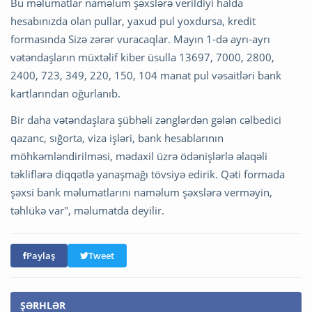
Bu məlumatlar naməlum şəxslərə verildiyi halda
hesabınızda olan pullar, yaxud pul yoxdursa, kredit
formasında Sizə zərər vuracaqlar. Mayın 1-də ayrı-ayrı
vətəndaşların müxtəlif kiber üsulla 13697, 7000, 2800,
2400, 723, 349, 220, 150, 104 manat pul vəsaitləri bank
kartlarından oğurlanıb.
Bir daha vətəndaşlara şübhəli zənglərdən gələn cəlbedici
qazanc, sığorta, viza işləri, bank hesablarının
möhkəmləndirilməsi, mədaxil üzrə ödənişlərlə əlaqəli
təkliflərə diqqətlə yanaşmağı tövsiyə edirik. Qəti formada
şəxsi bank məlumatlarını naməlum şəxslərə verməyin,
təhlükə var", məlumatda deyilir.
Paylaş
Tweet
ŞƏRHLƏR