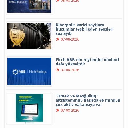
08-08-2026
Kiberpolis xarici saytlara
hücumlar təşkil edən şəxsləri
saxlayıb
07-08-2026
Fitch ABB-nin reytinqini növbəti
dəfə yüksəltdi!
07-08-2026
“Əmək və Məşğulluq”
altsistemində hazırda 65 mindən
çox aktiv vakansiya var
07-08-2026