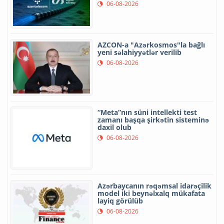
06-08-2026
AZCON-a "Azərkosmos"la bağlı
yeni səlahiyyətlər verilib
06-08-2026
“Meta”nın süni intellekti test
zamanı başqa şirkətin sisteminə
daxil olub
06-08-2026
Azərbaycanın rəqəmsal idarəçilik
model iki beynəlxalq mükafata
layiq görülüb
06-08-2026