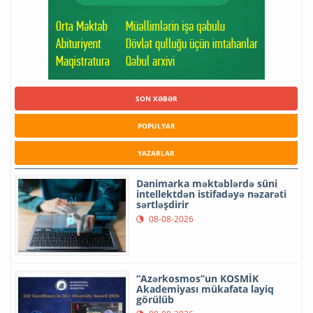
SON XƏBƏR
POPULYAR
YAZARLAR
Danimarka məktəblərdə süni
intellektdən istifadəyə nəzarəti
sərtləşdirir
08-08-2026
“Azərkosmos”un KOSMİK
Akademiyası mükafata layiq
görülüb