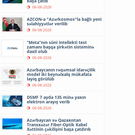
başa çatıb
06-08-2026
AZCON-a "Azərkosmos"la bağlı yeni
səlahiyyətlər verilib
06-08-2026
“Meta”nın süni intellekti test
zamanı başqa şirkətin sisteminə
daxil olub
06-08-2026
Azərbaycanın rəqəmsal idarəçilik
model iki beynəlxalq mükafata
layiq görülüb
06-08-2026
DSMF 7 ayda 135 minə yaxın
elektron arayış verib
06-08-2026
Azərbaycan və Qazaxıstan
Transxəzər Fiber-Optik Kabel
Xəttinin çəkilişini başa çatdırıb