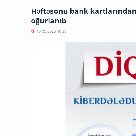
Həftəsonu bank kartlarından
oğurlanıb
19-05-2025
10:20