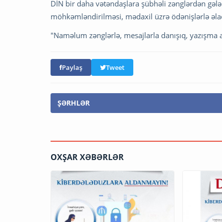
DİN bir daha vətəndaşlara şübhəli zənglərdən gələn 
möhkəmləndirilməsi, mədaxil üzrə ödənişlərlə əlaqə
"Naməlum zənglərlə, mesajlarla danışıq, yazışma a
Paylaş
Tweet
ŞƏRHLƏR
OXŞAR XƏBƏRLƏR