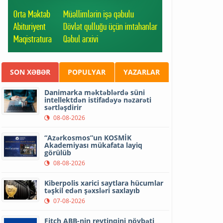
SON XƏBƏR
POPULYAR
YAZARLAR
Danimarka məktəblərdə süni
intellektdən istifadəyə nəzarəti
sərtləşdirir
08-08-2026
“Azərkosmos”un KOSMİK
Akademiyası mükafata layiq
görülüb
08-08-2026
Kiberpolis xarici saytlara hücumlar
təşkil edən şəxsləri saxlayıb
07-08-2026
Fitch ABB-nin reytinqini növbəti