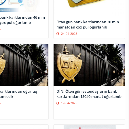
bank kartlarından 46 min
Ötən gün bank kartlarından 20 min
ox pul oğurlanıb
manatdan çox pul oğurlanıb
5
24-04-2025
kartlarından oğurluq
DİN: Ötən gün vətəndaşların bank
vam edir
kartlarından 15040 manat oğurlanıb
5
17-04-2025