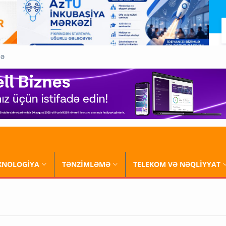
QƏ
XNOLOGİYA
TƏNZİMLƏMƏ
TELEKOM VƏ NƏQLİYYAT