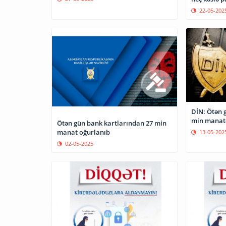
22-05-202
DİN: Ötən 
min manatd
Ötən gün bank kartlarından 27 min
manat oğurlanıb
13-05-202
02-05-2025