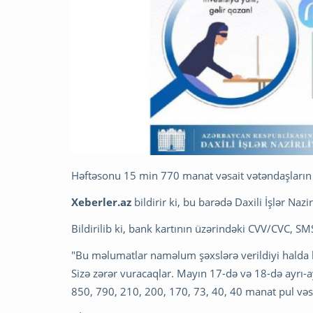
Həftəsonu 15 min 770 manat vəsait vətəndaşların 
Xeberler.az
bildirir ki, bu barədə Daxili İşlər Nazi
Bildirilib ki, bank kartının üzərindəki CVV/CVC, S
"Bu məlumatlar naməlum şəxslərə verildiyi halda 
Sizə zərər vuracaqlar. Mayın 17-də və 18-də ayrı-a
850, 790, 210, 200, 170, 73, 40, 40 manat pul vəsa