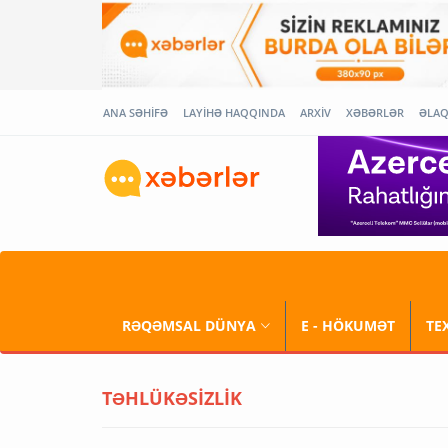
ANA SƏHİFƏ
LAYİHƏ HAQQINDA
ARXİV
XƏBƏRLƏR
ƏLA
RƏQƏMSAL DÜNYA
E - HÖKUMƏT
TE
TƏHLÜKƏSİZLİK