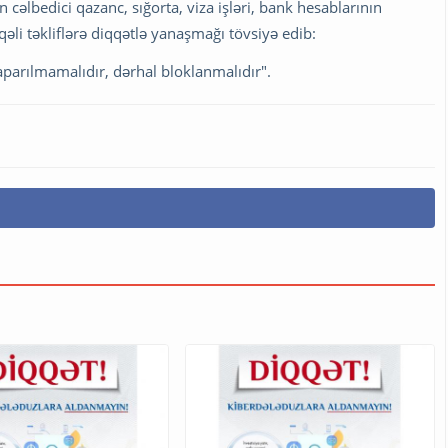
cəlbedici qazanc, sığorta, viza işləri, bank hesablarının
li təkliflərə diqqətlə yanaşmağı tövsiyə edib:
parılmamalıdır, dərhal bloklanmalıdır".