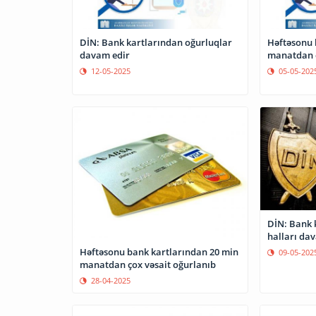
DİN: Bank kartlarından oğurluqlar
Həftəsonu 
davam edir
manatdan ç
12-05-2025
05-05-202
DİN: Bank 
halları da
Həftəsonu bank kartlarından 20 min
09-05-202
manatdan çox vəsait oğurlanıb
28-04-2025