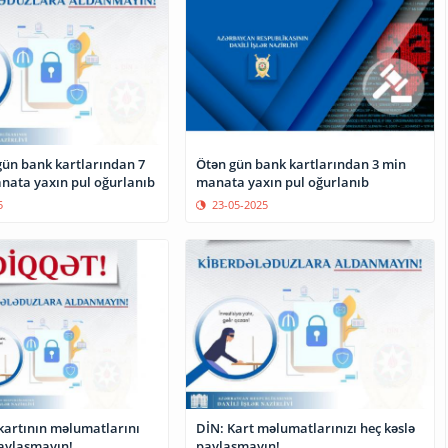
gün bank kartlarından 7
Ötən gün bank kartlarından 3 min
nata yaxın pul oğurlanıb
manata yaxın pul oğurlanıb
5
23-05-2025
DİN: Kart məlumatlarınızı heç kəslə
kartının məlumatlarını
paylaşmayın!
paylaşmayın!