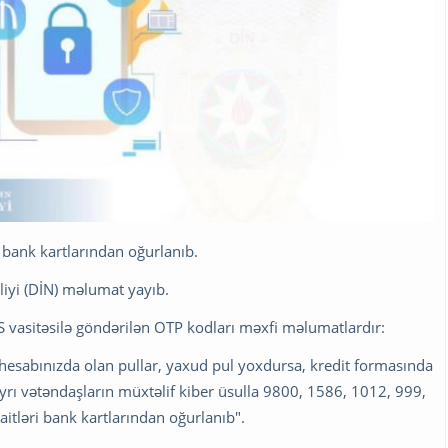
bank kartlarından oğurlanıb.
rliyi (DİN) məlumat yayıb.
MS vasitəsilə göndərilən OTP kodları məxfi məlumatlardır:
hesabınızda olan pullar, yaxud pul yoxdursa, kredit formasında
yrı vətəndaşların müxtəlif kiber üsulla 9800, 1586, 1012, 999,
itləri bank kartlarından oğurlanıb".