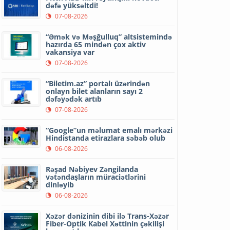
dəfə yüksəltdi!
07-08-2026
“Əmək və Məşğulluq” altsistemində
hazırda 65 mindən çox aktiv
vakansiya var
07-08-2026
“Biletim.az” portalı üzərindən
onlayn bilet alanların sayı 2
dəfəyədək artıb
07-08-2026
“Google”un məlumat emalı mərkəzi
Hindistanda etirazlara səbəb olub
06-08-2026
Rəşad Nəbiyev Zəngilanda
vətəndaşların müraciətlərini
dinləyib
06-08-2026
Xəzər dənizinin dibi ilə Trans-Xəzər
Fiber-Optik Kabel Xəttinin çəkilişi