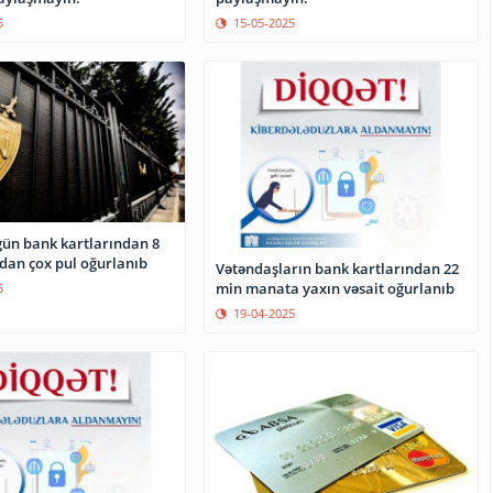
15-05-2025
5
gün bank kartlarından 8
an çox pul oğurlanıb
Vətəndaşların bank kartlarından 22
min manata yaxın vəsait oğurlanıb
5
19-04-2025