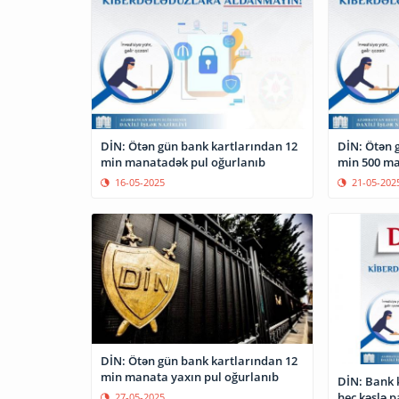
DİN: Ötən gün bank kartlarından 12
DİN: Ötən 
min manatadək pul oğurlanıb
min 500 ma
16-05-2025
21-05-202
DİN: Ötən gün bank kartlarından 12
min manata yaxın pul oğurlanıb
DİN: Bank 
heç kəslə 
27-05-2025