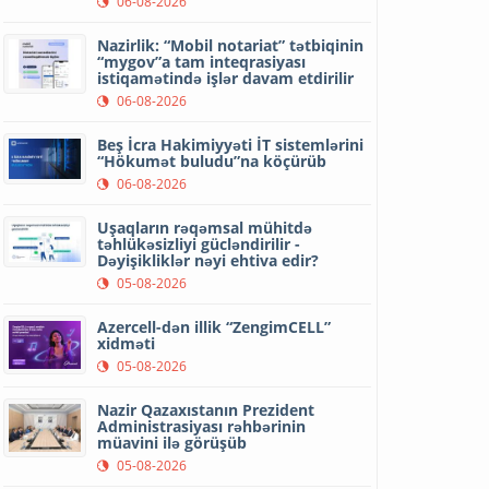
06-08-2026
Nazirlik: “Mobil notariat” tətbiqinin
“mygov”a tam inteqrasiyası
istiqamətində işlər davam etdirilir
06-08-2026
Beş İcra Hakimiyyəti İT sistemlərini
“Hökumət buludu”na köçürüb
06-08-2026
Uşaqların rəqəmsal mühitdə
təhlükəsizliyi gücləndirilir -
Dəyişikliklər nəyi ehtiva edir?
05-08-2026
Azercell-dən illik “ZengimCELL”
xidməti
05-08-2026
Nazir Qazaxıstanın Prezident
Administrasiyası rəhbərinin
müavini ilə görüşüb
05-08-2026